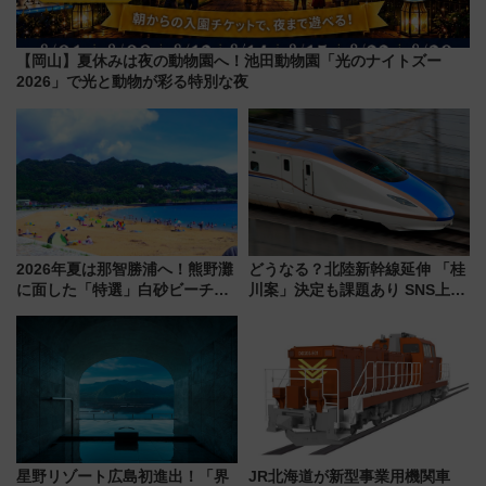
【岡山】夏休みは夜の動物園へ！池田動物園「光のナイトズー
2026」で光と動物が彩る特別な夜
2026年夏は那智勝浦へ！熊野灘
どうなる？北陸新幹線延伸 「桂
に面した「特選」白砂ビーチは
川案」決定も課題あり SNS上の
必見 「第17回那智勝浦町花火大
声は
会」は8月11日開催！
星野リゾート広島初進出！「界
JR北海道が新型事業用機関車