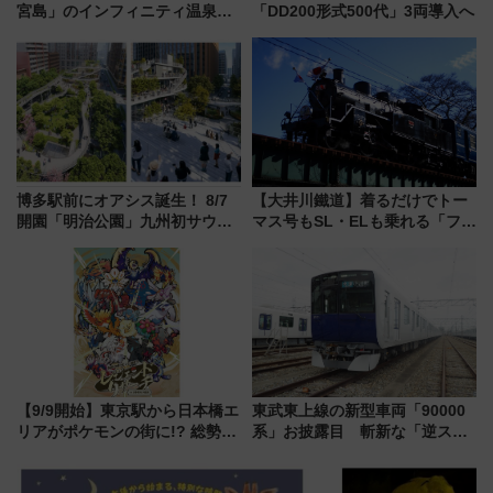
宮島」のインフィニティ温泉と
「DD200形式500代」3両導入へ
古式サウナ「石風呂」を大解剖
宿泊料金・アクセスは？（2026
年7月23日開業）
博多駅前にオアシス誕生！ 8/7
【大井川鐵道】着るだけでトー
開園「明治公園」九州初サウナ
マス号もSL・ELも乗れる「フリ
TOTOPAや日本一のピザなど絶
ーきっぷTシャツ」8月6日より
品グルメ登場で駅前の過ごし方
受注販売
はどう変わる？
【9/9開始】東京駅から日本橋エ
東武東上線の新型車両「90000
リアがポケモンの街に!? 総勢
系」お披露目 斬新な「逆スラ
100匹以上が出現「レジェンド
ント式」の先頭形状と明るく開
リサーチ」本格謎解き・グッズ
放的な車内空間に注目、デビュ