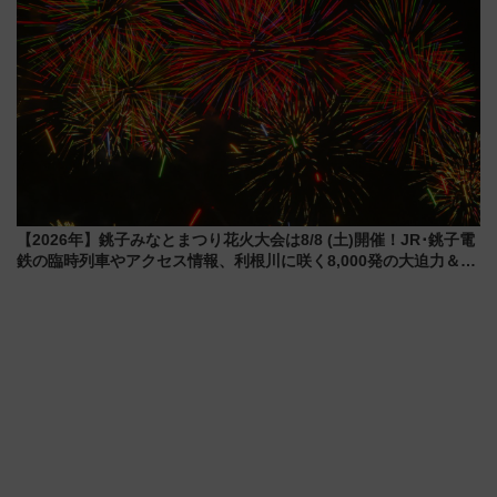
【2026年】銚子みなとまつり花火大会は8/8 (土)開催！JR･銚子電
鉄の臨時列車やアクセス情報、利根川に咲く8,000発の大迫力＆屋
台を満喫