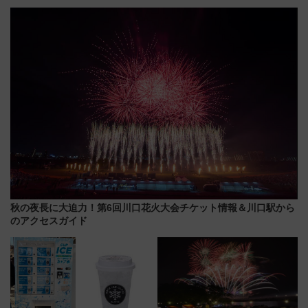
堪能？ 大人気レストラン列車
わりにスマホが並ぶ「分身く
「52席の至福」で味わう近江牛
ん」始動
や伝統文化の特別コラボ
秋の夜長に大迫力！第6回川口花火大会チケット情報＆川口駅から
のアクセスガイド