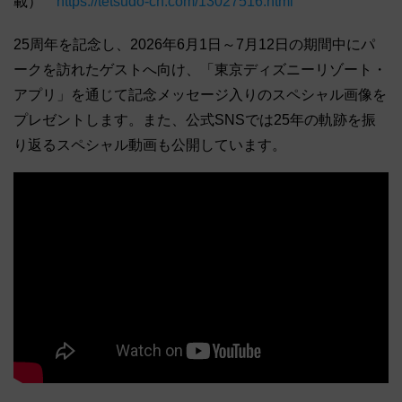
載）
https://tetsudo-ch.com/13027516.html
25周年を記念し、2026年6月1日～7月12日の期間中にパ
ークを訪れたゲストへ向け、「東京ディズニーリゾート・
アプリ」を通じて記念メッセージ入りのスペシャル画像を
プレゼントします。また、公式SNSでは25年の軌跡を振
り返るスペシャル動画も公開しています。