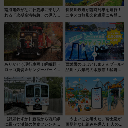
南海電鉄がなにわ筋線に乗り入
長良川鉄道が臨時列車を運行！
れる「次期空港特急」の導入を
ユネスコ無形文化遺産にも登録
決定！ピニンファリーナによる
された「郡上おどり」楽しむ人
日本初の鉄道デザイン
に 乗車には予約が必要
ありがとう現行車両！嵯峨野ト
西武園のほぼとしまえんプール×
ロッコ貸切＆サンダーバードレ
品川・八景島の水族館！猛暑を
ストランで語り合う秋の京都
乗り切る「アクティブパス」で
斉藤雪乃＆福原トシヒロと行
夏休みをお得に楽しむ！
く！9月13日「京都の鉄道満喫
ツアー」開催
【残席わずか】新宿から西武線
「うまいこと考えた」富士急が
に乗って滋賀の美食フレンチを
画期的な仕組みを導入！ 人のか