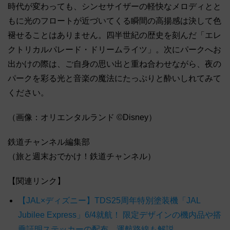
時代が変わっても、シンセサイザーの軽快なメロディとと
もに光のフロートが近づいてくる瞬間の高揚感は決して色
褪せることはありません。四半世紀の歴史を刻んだ「エレ
クトリカルパレード・ドリームライツ」。次にパークへお
出かけの際は、ご自身の思い出と重ね合わせながら、夜の
パークを彩る光と音楽の魔法にたっぷりと酔いしれてみて
ください。
（画像：オリエンタルランド ©Disney）
鉄道チャンネル編集部
（旅と週末おでかけ！鉄道チャンネル）
【関連リンク】
【JAL×ディズニー】TDS25周年特別塗装機「JAL
Jubilee Express」6/4就航！ 限定デザインの機内品や搭
乗証明ステッカーの配布、運航路線も解説