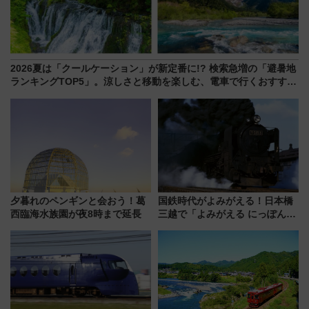
2026夏は「クールケーション」が新定番に!? 検索急増の「避暑地
ランキングTOP5」。涼しさと移動を楽しむ、電車で行くおすすめ
観光情報も
夕暮れのペンギンと会おう！葛
国鉄時代がよみがえる！日本橋
西臨海水族園が夜8時まで延長
三越で「よみがえる にっぽんの
鉄道展」7/22-8/3開催、広田尚
敬の名作写真も、駅弁フェスも
同時開催！