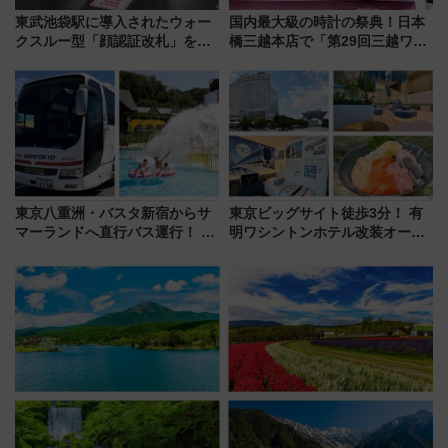
東武池袋駅に導入されたウォー
国内最大級の時計の祭典！日本
クスルー型「顔認証改札」を見
橋三越本店で「第29回三越ワー
る 低コストで「顔パス」実装
ルドウォッチフェア」開幕
【2026年8月5日～25日】
東京八重洲・バスタ新宿からサ
東京ビッグサイト徒歩3分！ 有
マーランドへ直行バス運行！ お
明ワシントンホテル改装オープ
トクな1Dayパスで夏のプールと
ン直前「ゆりかもめ運転台付き
推し活を楽しもう！（2026年
客室」や海鮮丼が人気の朝食ビ
8/1～31）
ュッフェを現地レポ