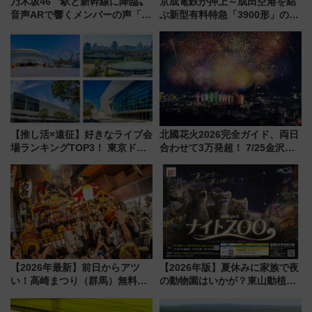
乃木坂46〝駅と新幹線に降臨〟
京成電鉄が押上～成田空港を結
音声ARで響くメンバーの声「真
ぶ新型有料特急「3900形」のコ
夏の全国ツアー2026」
ンセプト・デザイン公開 愛称
募集も実施
【推し活×遠征】好きなライブ会
北國花火2026完全ガイド、両日
場ランキングTOP3！ 東京ドー
合わせて3万発超！ 7/25金沢大
ムや大阪城ホールが選ばれる理
会・8/1川北大会の2つの花火大
由と交通アクセス術、ライブ会
会の日程・アクセス・観覧席ま
場に何を求める？
とめ（石川県）
【2026年最新】前日からアツ
【2026年版】夏休みに家族で夜
い！高崎まつり（群馬）無料観
の動物園はいかが？東山動植物
覧エリアから初開催100人みこ
園＆のんほいパーク「ナイト
しまで
ZOO」開催情報