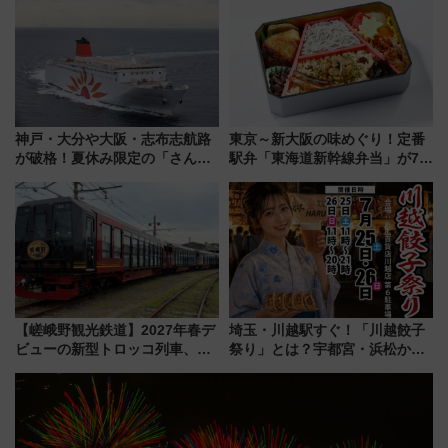
内は落ち着いたゆとりある空間
に
神戸・大分や大阪・志布志航路
東京～新大阪の味めぐり！定番
が破格！夏休み限定の「さんふ
駅弁「東海道新幹線弁当」が7月
らわあスペシャルセール」スタ
21日にリニューアル発売
ート 夕朝食ビュッフェ付きで
快適な船旅はいかが？
【嵯峨野観光鉄道】2027年春デ
埼玉・川越駅すぐ！「川越餃子
ビューの新型トロッコ列車、い
祭り」とは？宇都宮・浜松から
よいよ試運転開始へ！現行車両
ご当地和牛まで全国の人気餃子
は2026年で引退
を食べ比べ【7月25日・26日開
催】