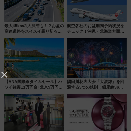
最大45kmの大渋滞も！？お盆の
航空各社のお盆期間予約状況を
高速道路をスイスイ乗り切る快
チェック！沖縄・北海道方面は
適ドライブ術
予約急増中、いまから狙うべき
日は？
【ANA国際線タイムセール】ハ
隅田川花火大会「大混雑」を回
ワイ往復11万円台･北京5万円台
避する3つの鉄則！銀座線96本
～、憧れのビジネスクラスも！
増発･浅草線臨時ダイヤ･スカイ
来春のGW旅行まで狙える激ア
ツリー駅の規制まとめ 7/25開催
ツ路線まとめ（8/10まで）
（2026年）