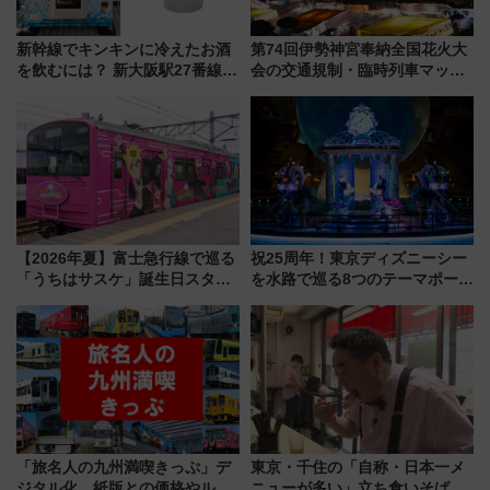
新幹線でキンキンに冷えたお酒
第74回伊勢神宮奉納全国花火大
を飲むには？ 新大阪駅27番線ホ
会の交通規制・臨時列車マッ
ームに登場した完全キャッシュ
プ！JR東海・近鉄で快適にアク
レス「カップ氷」専用自販機が
セス
話題！
【2026年夏】富士急行線で巡る
祝25周年！東京ディズニーシー
「うちはサスケ」誕生日スタン
を水路で巡る8つのテーマポート
プラリー！富士急ハイランド限
と限定デコレーションを解説
定グルメ＆グッズ徹底ガイド
「旅名人の九州満喫きっぷ」デ
東京・千住の「自称・日本一メ
ジタル化 紙版との価格やルー
ニューが多い」立ち食いそば屋