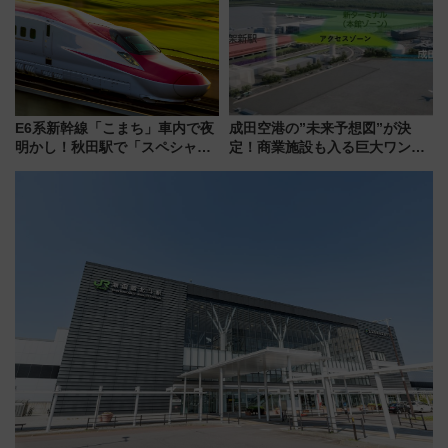
E6系新幹線「こまち」車内で夜
成田空港の”未来予想図”が決
明かし！秋田駅で「スペシャル
定！商業施設も入る巨大ワンタ
ナイト」8月開催、料金や予約方
ーミナル、京成の高架新駅整備
法は？
で新型特急が品川･羽田とを結
ぶ！ JR空港駅は2面3線化！