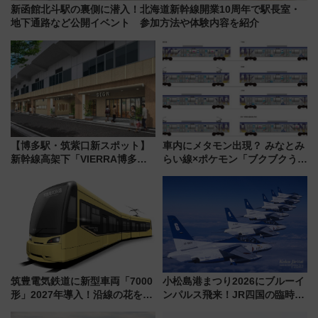
新函館北斗駅の裏側に潜入！北海道新幹線開業10周年で駅長室・
地下通路など公開イベント 参加方法や体験内容を紹介
【博多駅・筑紫口新スポット】
車内にメタモン出現？ みなとみ
新幹線高架下「VIERRA博多テ
らい線×ポケモン「ブクブクうみ
ラス」が9/18開業！九州初出店
ぞこの街」ラッピング電車が運
など注目の全6店舗 「博多活憩
行開始に！ この夏は直通列車で
通り」も一新
横浜へ！
筑豊電気鉄道に新型車両「7000
小松島港まつり2026にブルーイ
形」2027年導入！沿線の花をイ
ンパルス飛来！JR四国の臨時ダ
メージしたイエローを採用 車
イヤや駐車場予約を徹底解説