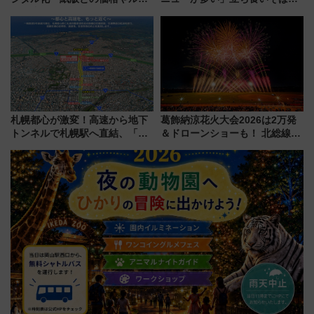
ルの違いを解説
とは？ ＢＳ日テレ『ドランク塚
地のふらっと立ち食いそば』
7/27夜10時～放送
札幌都心が激変！高速から地下
葛飾納涼花火大会2026は2万発
トンネルで札幌駅へ直結、「創
＆ドローンショーも！ 北総線を
成川通都心アクセス道路」が7月
使った穴場アクセスや臨時列
から本格着工、延長4.8km整備
車、観覧スポット情報と周辺観
事業の全貌
光まとめ（7/28開催）