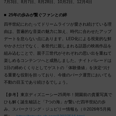
7月3日、8月7日、8月28日、10月2日、12月4日
25年の歩みが繋ぐファンとの絆
四半世紀にわたってドリームライツが愛され続けている理
由は、普遍的な音楽の魅力に加え、時代に合わせたアップ
デートを怠らない点にあります。LED化による視覚的な鮮
やかさだけでなく、各世代に親しまれる話題の映画作品を
組み込むことで、親子三世代がそれぞれの思い出を重ねて
楽しめるコンテンツへと成熟しました。ナイトパレードは
1日の締めくくりとしてゲストの「体験価値」を決定づけ
る重要な役割を担っており、今後のパーク運営においても
不動の目玉であり続けるでしょう。
【参考】東京ディズニーシー25周年！開園前の貴重写真で
ひも解く誕生秘話と「7つの海」が繋いだ四半世紀の歩
み、スパークリング・ジュビリー情報も（※2026年5月掲