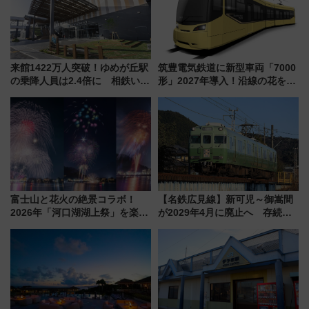
来館1422万人突破！ゆめが丘駅
筑豊電気鉄道に新型車両「7000
の乗降人員は2.4倍に 相鉄いず
形」2027年導入！沿線の花をイ
み野線「ゆめが丘ソラトス」2周
メージしたイエローを採用 車
年祭にそうにゃん＆DB.スター
内は落ち着いたゆとりある空間
マンが登場
に
富士山と花火の絶景コラボ！
【名鉄広見線】新可児～御嵩間
2026年「河口湖湖上祭」を楽し
が2029年4月に廃止へ 存続協
む完全ガイド＆鉄道アクセスの
議終了で100年の歴史に幕
ススメ