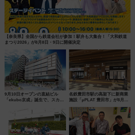
【奈良県】全国から鉄道会社が参加！駅弁も大集合！「大和鉄道
まつり2026」が8月8日・9日に開催決定
9月10日オープンの直結ビル
名鉄豊田市駅の高架下に新商業
「ekubo京成」誕生で、スカイ
施設「μPLAT 豊田市」が8月26
ライナーも停まる巨大ハブ駅・
日開業！全8店舗が出店し街の新
新鎌ヶ谷はどう変わる？ 全テナ
たな玄関口へ
ント情報も公開！