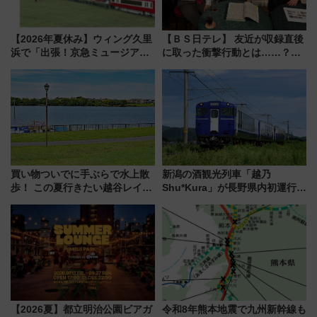
【2026年夏休み】ウィング久里
【ＢＳ日テレ】 友近が収録直後
浜で「出張！京急ミュージア
に取った衝撃行動とは……？
ム」開催！入場無料でスタンプ
『友近・礼二の妄想トレイン』
ラリーや子ども制服撮影も
で極上の夏祭り鉄道旅を放送
買い物ついでに手ぶらで水上散
新潟の酒観光列車「越乃
歩！ この夏行きたい越谷レイク
Shu*Kura」が長野県内初運行！
タウンの新たな水辺の憩いエリ
地酒と食を味わう信州プレDC特
ア「LAKESIDE PARK」（埼玉
別企画
県越谷市）
【2026夏】都立明治公園ビアガ
令和8年熊本地震で九州新幹線も