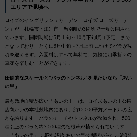
エリアで見頃へ
ロイズのイングリッシュガーデン「ロイズ ローズガーデ
ン」が、札幌市・江別市・当別町の3箇所で一般公開され
ています。開園時期は5月上旬～10月下旬頃（予定）まで
となっており、とくに6月中旬～7月上旬にかけてバラが見
頃を迎えます。入園料はすべて無料で、気軽に四季折々の
草花を楽しむことができます。
圧倒的なスケールと“バラのトンネル”を見たいなら「あい
の里」
最も敷地面積が広い「あいの里」は、ロイズあいの里公園
店向かいの本社敷地内にあり、約13,000平方メートルの広
さを誇ります。バラのアーチやトンネルが整備され、500
種以上のバラと約3,000種の宿根草が植えられています。
・「あいの里」：JR札沼線 あいの里公園駅から徒歩約8分