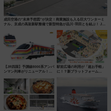
成田空港の”未来予想図”が決定！商業施設も入る巨大ワンターミ
ナル、京成の高架新駅整備で新型特急が品川･羽田とを結ぶ！ JR
空港駅は2面3線化！
【JR四国】予讃線8000系アンパ
駅前広場の利用が「超お手軽」
ンマン列車がリニューアル！内
に！？新プラットフォーム
外装デザイン公開 デビューは
「HirakeBA」8月3日始動、ス
今年12月
マホで簡単申請 物販や演奏会な
どに【JR東日本】