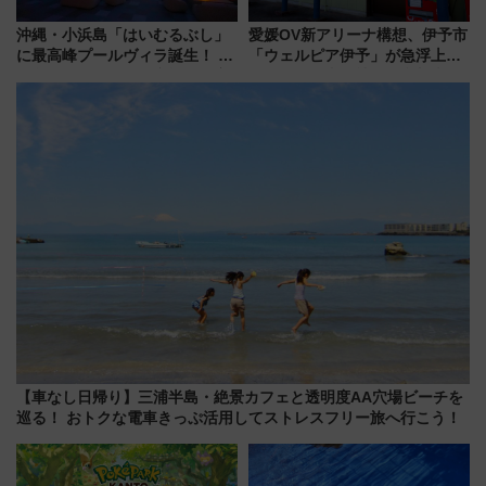
沖縄・小浜島「はいむるぶし」
愛媛OV新アリーナ構想、伊予市
に最高峰プールヴィラ誕生！ 石
「ウェルピア伊予」が急浮上！
垣島から船で向かう究極のご褒
サイボウズ青野社長の参加表明
美旅「何もしない贅沢」を体験
で探る鉄道アクセスの未来
してみない？
【車なし日帰り】三浦半島・絶景カフェと透明度AA穴場ビーチを
巡る！ おトクな電車きっぷ活用してストレスフリー旅へ行こう！