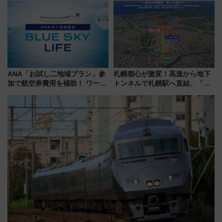
品グルメ登場で駅前の過ごし方
で水素利活用が加速
はどう変わる？
ANA「お試し二地域プラン」参
札幌都心が激変！高速から地下
加で航空券費用を補助！ ワーケ
トンネルで札幌駅へ直結、「創
ーションや週末移住に最適な自
成川通都心アクセス道路」が7月
治体は？ 2026年は対象のエリア
から本格着工、延長4.8km整備
が拡大！
事業の全貌