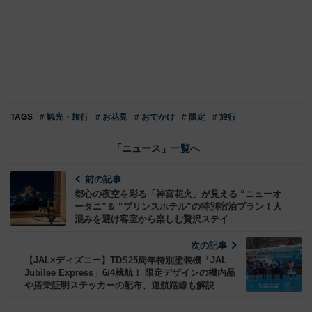
TAGS
# 観光・旅行
# お花見
# おでかけ
# 限定
# 旅行
「ニュース」一覧へ
前の記事
都心の夜空を彩る「神宮花火」が見える “ニューオ
ータニ”＆ “プリンスホテル”の特別宿泊プラン！人
混みを避け客室から楽しむ贅沢ステイ
次の記事
【JAL×ディズニー】TDS25周年特別塗装機「JAL
Jubilee Express」6/4就航！ 限定デザインの機内品
や搭乗証明ステッカーの配布、運航路線も解説