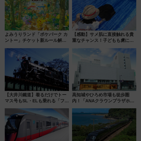
よみうりランド「ポケパーク カ
【感動】サメ肌に直接触れる貴
ントー」チケット新ルール解
重なチャンス！子どもも虜にな
説！購入制限の緩和と入場時の
る鴨川シーワールド「エイとサ
本人確認が11月スタート
メのタッチングプール」【夏休
み限定企画】
【大井川鐵道】着るだけでトー
高知城やひろめ市場も徒歩圏
マス号もSL・ELも乗れる「フリ
内！「ANAクラウンプラザホテ
ーきっぷTシャツ」8月6日より
ル高知」が8月開業
受注販売