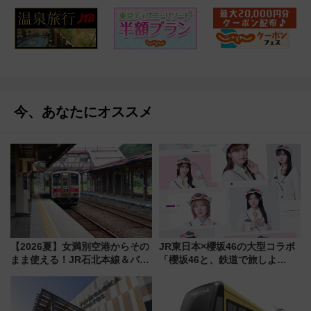
今、あなたにオススメ
【2026夏】女満別空港からその
JR東日本×櫻坂46の大型コラボ
まま使える！JR石北本線＆バス
「櫻坂46と、鉄道で旅しよ
乗り放題「北見・網走周遊フリ
う。」が7月20日より始動！新
ーパス」でおトクに道東観光
潟・長野・庄内へ
（8/3発売）