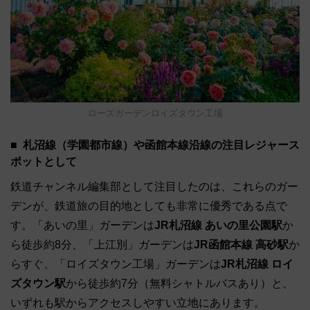
ローズガーデンロイズタウン工場
札沼線（学園都市線）や函館本線沿線の注目レジャース
ポットとして
鉄道チャンネル編集部として注目したのは、これらのガー
デンが、鉄道旅の目的地としても非常に優秀である点で
す。「あいの里」ガーデンは
JR札沼線 あいの里公園駅
か
ら徒歩約8分、「上江別」ガーデンは
JR函館本線 高砂駅
か
らすぐ、「ロイズタウン工場」ガーデンは
JR札沼線 ロイ
ズタウン駅
から徒歩約7分（無料シャトルバスあり）と、
いずれも駅からアクセスしやすい立地にあります。