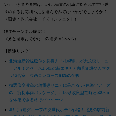
ン」。今度の週末は、JR北海道の列車に揺られて甘い香
りのするお花畑へ足を運んでみてはいかがでしょうか？
（画像：株式会社ロイズコンフェクト）
鉄道チャンネル編集部
（旅と週末おでかけ！鉄道チャンネル）
【関連リンク】
北海道新幹線延伸を見据え「札幌駅」が大規模リニュ
ーアル！スペース1.5倍の新エキナカ商業施設やカマク
ラ待合室、東西コンコース刷新の全貌
抽選倍率激高の超電導リニアに乗れる JR東海ツアーズ
の「貸切車両パッケージ」、L0系改良型で時速500km
を体感できる旅行パッケージ
JR北海道グループの次世代ホテル戦略！北見の駅前新