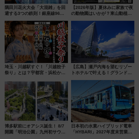
隅田川花火大会「大混雑」を回
【2026年版】夏休みに家族で夜
避する3つの鉄則！銀座線96本
の動物園はいかが？東山動植物
増発･浅草線臨時ダイヤ･スカイ
園＆のんほいパーク「ナイト
ツリー駅の規制まとめ 7/25開催
ZOO」開催情報
（2026年）
埼玉・川越駅すぐ！「川越餃子
【広島】瀬戸内海を望むリゾー
祭り」とは？宇都宮・浜松から
トホテルで叶える！グランドプ
ご当地和牛まで全国の人気餃子
リンスホテル広島のフォトウエ
を食べ比べ【7月25日・26日開
ディング＆カジュアルパーティ
催】
ープラン
博多駅前にオアシス誕生！ 8/7
日本初の水素ハイブリッド電車
開園「明治公園」九州初サウナ
「HYBARI」2027年度末営業運
TOTOPAや日本一のピザなど絶
転へ 鉄道・発電・まちづくり