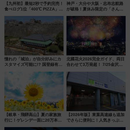
【九州初】最短2秒で予約完売！
神戸・大分や大阪・志布志航路
食べログ1位「400℃ PIZZA」が
が破格！夏休み限定の「さんふ
博多駅すぐの明治公園に8/7オー
らわあスペシャルセール」スタ
プン。もつ鍋風など限定メニュ
ート 夕朝食ビュッフェ付きで
ーも
快適な船旅はいかが？
憧れの「城泊」が自分好みにカ
北國花火2026完全ガイド、両日
スタマイズ可能に!? 国登録有形
合わせて3万発超！ 7/25金沢大
文化財・丸亀城「延寿閣別館」
会・8/1川北大会の2つの花火大
にオーダーメイド型の宿泊プラ
会の日程・アクセス・観覧席ま
ンが誕生！
とめ（石川県）
【岐阜・飛騨高山】夏の家族旅
【2026年版】東葉高速線も追加
行に！ゲレンデ一面に20万本の
でさらに便利に！人気きっぷ
ひまわりが咲き誇る「アルコピ
「サンキューちばフリーパス」