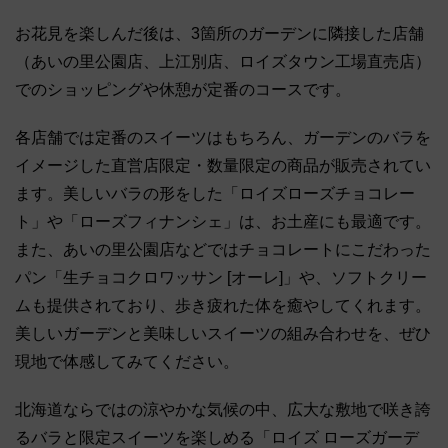
お花見を楽しんだ後は、3箇所のガーデンに隣接した店舗
（あいの里公園店、上江別店、ロイズタウン工場直売店）
でのショッピングや休憩が定番のコースです。
各店舗では定番のスイーツはもちろん、ガーデンのバラを
イメージした直営店限定・数量限定の商品が販売されてい
ます。美しいバラの形をした「ロイズローズチョコレー
ト」や「ローズフィナンシェ」は、お土産にも最適です。
また、あいの里公園店などではチョコレートにこだわった
パン「生チョコクロワッサン [オーレ]」や、ソフトクリー
ムも提供されており、歩き疲れた体を癒やしてくれます。
美しいガーデンと美味しいスイーツの組み合わせを、ぜひ
現地で体感してみてください。
北海道ならではの涼やかな気候の中、広大な敷地で咲き誇
るバラと限定スイーツを楽しめる「ロイズ ローズガーデ