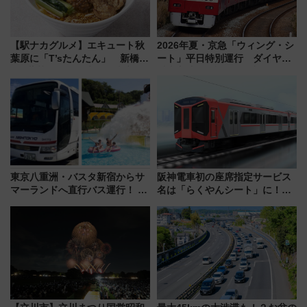
【駅ナカグルメ】エキュート秋
2026年夏・京急「ウィング・シ
葉原に「T’sたんたん」 新橋に
ート」平日特別運行 ダイヤ・
551蓬莱のDNAを継ぐ「東京豚
乗車方法を解説！2階建てバスや
饅」、オムライス専門店「肉と
三浦海岸を堪能できるお出かけ
たまご」新グルメ続々登場！
プランもご紹介
【2026年8月】
東京八重洲・バスタ新宿からサ
阪神電車初の座席指定サービス
マーランドへ直行バス運行！ お
名は「らくやんシート」に！新
トクな1Dayパスで夏のプールと
型3000系で大阪梅田～山陽姫路
推し活を楽しもう！（2026年
を快適移動
8/1～31）