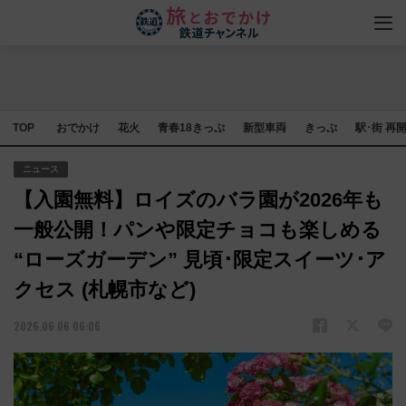
TOP
おでかけ
花火
青春18きっぷ
新型車両
きっぷ
駅･街 再
ニュース
【入園無料】ロイズのバラ園が2026年も
一般公開！パンや限定チョコも楽しめる
“ローズガーデン” 見頃･限定スイーツ･ア
クセス (札幌市など)
2026.06.06 06:06