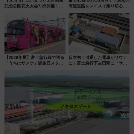
【立川市】立川まつり国営昭和
最大45kmの大渋滞も！？お盆の
記念公園花火大会7/25開催！
高速道路をスイスイ乗り切る快
5000発の花火が夜を彩る 今年は
適ドライブ術
混雑に要注意、その理由は
【2026年夏】富士急行線で巡る
日本初！引退した電車がサウナ
「うちはサスケ」誕生日スタン
に！富士急行下吉田駅に「サ電
プラリー！富士急ハイランド限
（SADEN）」2026年12月開
定グルメ＆グッズ徹底ガイド
業 行き交う電車の音や振動を
感じながら「ととのう」新感覚