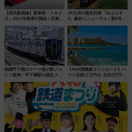
【西武新宿線】新車両「トキイ
JR九州の観光列車「36ぷらす
ロ」2027年春運行開始！田無・
3」劇的リニューアル！新6号車
新所沢にも停車 2028年春には
“1〜2名用グリーン個室”と曜日
「第2弾」も
別 “プレミアムランチ”導入･ル
ートや価格など解説
熱闘甲子園のテーマ曲が駅メロ
【ANA国際線タイムセール】ハ
に？阪神・甲子園駅の接近メロ
ワイ往復11万円台･北京5万円台
ディがVaundy「かげろう」×向
～、憧れのビジネスクラスも！
谷実アレンジの特別仕様へ、8月
来春のGW旅行まで狙える激ア
5日始発から
ツ路線まとめ（8/10まで）