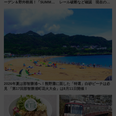
ーデン＆野外映画！「SUMMER
レール破断など確認 現在の運
LOUNGE」のアクセスと上映ス
転見合わせ状況と交通網への影
ケジュール 夜風とビール、映画
響
を満喫！
2026年夏は那智勝浦へ！熊野灘に面した「特選」白砂ビーチは必
見 「第17回那智勝浦町花火大会」は8月11日開催！