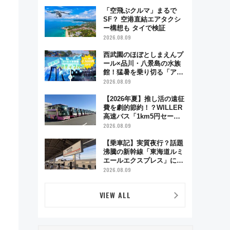
舗お酢店ソフトなど歴史＆
グルメ散歩
「空飛ぶクルマ」まるで
SF？ 空港直結エアタクシ
ー構想も タイで検証
2026.08.09
西武園のほぼとしまえんプ
ール×品川・八景島の水族
館！猛暑を乗り切る「アク
ティブパス」で夏休みをお
2026.08.09
得に楽しむ！
【2026年夏】推し活の遠征
費を劇的節約！？WILLER
高速バス「1km5円セー
ル」やワンコイン温泉の最
2026.08.09
強ルート 予約期間・対象
路線まとめ
【乗車記】実質夜行？話題
沸騰の新幹線「東海道ルミ
エールエクスプレス」に乗
車してみた 東京22時発、
2026.08.09
京都・新大阪に6時台着
見どころは岐阜羽島の素晴
VIEW ALL
らし過ぎる朝