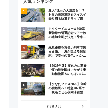
人気ランキング
最大45kmの大渋滞も！？
お盆の高速道路をスイスイ
乗り切る快適ドライブ術
ドクターイエロー＆500系
新幹線の引退記念ツアー秋
の追加企画が決定！乗車体
験やグッズ・ホテル情報ま
とめ
絶景路線を黄色い列車で気
まま旅、「海が見える難読
駅」で幸せの黄色いハンカ
チに願いを 「新・鉄道ひ
とり旅」279回目の舞台は
【2026年版】夏休みに家族
「島原鉄道」
で夜の動物園はいかが？東
山動植物園＆のんほいパー
ク「ナイトZOO」開催情報
【ひなたフェス2026】宮崎
の宿難民へ！特急787系で
一晩過ごせる夜間滞在型イ
ベント「スワローおひさ
ま」が救世主に？
VIEW ALL