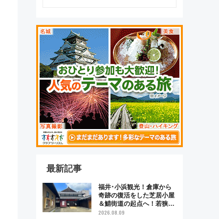
最新記事
福井･小浜観光！倉庫から
奇跡の復活をした芝居小屋
＆鯖街道の起点へ！若狭小
浜お魚センターでBBQ、老
2026.08.09