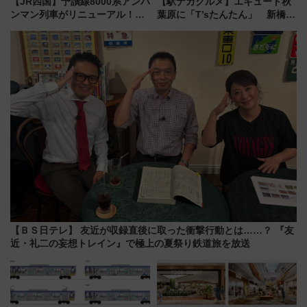
【JR四国】予讃線8000系アンパ
【駅ナカグルメ】エキュート秋
ンマン列車がリニューアル！内
葉原に「T’sたんたん」 新橋に
外装デザイン公開 デビューは
551蓬莱のDNAを継ぐ「東京豚
今年12月
饅」、オムライス専門店「肉と
たまご」新グルメ続々登場！
【2026年8月】
【ＢＳ日テレ】 友近が収録直後に取った衝撃行動とは……？ 『友
近・礼二の妄想トレイン』で極上の夏祭り鉄道旅を放送