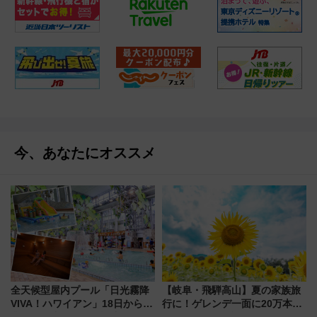
今、あなたにオススメ
全天候型屋内プール「日光霧降
【岐阜・飛騨高山】夏の家族旅
VIVA！ハワイアン」18日から営
行に！ゲレンデ一面に20万本の