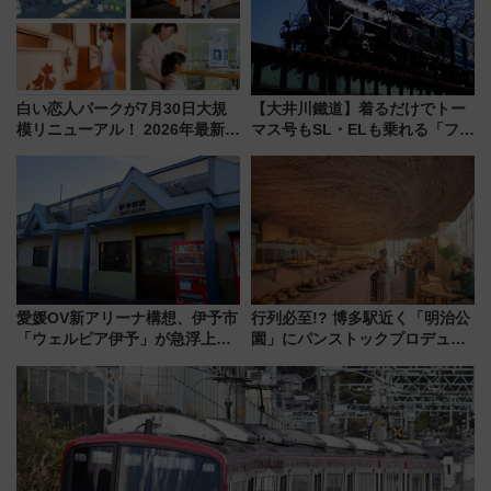
白い恋人パークが7月30日大規
【大井川鐵道】着るだけでトー
模リニューアル！ 2026年最新の
マス号もSL・ELも乗れる「フリ
新エリア・工場見学の見どころ
ーきっぷTシャツ」8月6日より
と料金・アクセスを徹底解説
受注販売
（札幌市）
愛媛OV新アリーナ構想、伊予市
行列必至!? 博多駅近く「明治公
「ウェルピア伊予」が急浮上！
園」にパンストックプロデュー
サイボウズ青野社長の参加表明
スの新業態『Land Bageri』8/7
で探る鉄道アクセスの未来
オープン 秋からはビストロ営業
も！