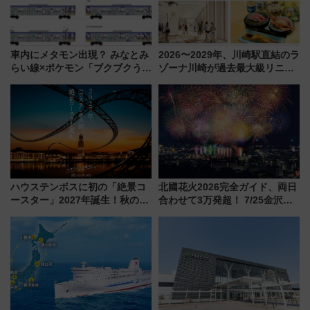
車内にメタモン出現？ みなとみ
2026〜2029年、川崎駅直結のラ
らい線×ポケモン「ブクブクうみ
ゾーナ川崎が過去最大級リニュ
ぞこの街」ラッピング電車が運
ーアル！ フードコート拡大など
行開始に！ この夏は直通列車で
「いつから何が変わるか」徹底
横浜へ！
解説！
ハウステンボスに初の「絶景コ
北國花火2026完全ガイド、両日
ースター」2027年誕生！秋の
合わせて3万発超！ 7/25金沢大
「すんごいハロウィン」見どこ
会・8/1川北大会の2つの花火大
ろも一挙紹介
会の日程・アクセス・観覧席ま
とめ（石川県）