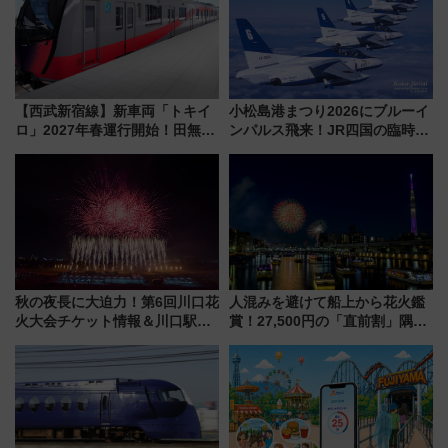
【西武新宿線】新車両「トキイ
小松島港まつり2026にブルーイ
ロ」2027年春運行開始！田無・
ンパルス飛来！JR四国の臨時ダ
新所沢にも停車 2028年春には
イヤや駐車場予約を徹底解説
「第2弾」も
秋の夜長に大迫力！第6回川口花
人混みを避けて船上から花火鑑
火大会チケット情報＆川口駅か
賞！27,500円の「直前割」隅田
らのアクセスガイド
川花火クルーズはデパ地下グル
メも持ち込みOK