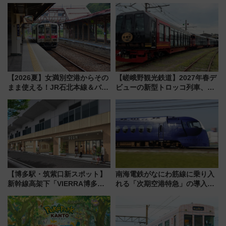
業開始 小さなお子様連れのフ
ひまわりが咲き誇る「アルコピ
ァミリーから大人まで幅広い世
アひまわり園」開園
代が一日中楽しる夏のリゾート
を楽しんで
【2026夏】女満別空港からその
【嵯峨野観光鉄道】2027年春デ
まま使える！JR石北本線＆バス
ビューの新型トロッコ列車、い
乗り放題「北見・網走周遊フリ
よいよ試運転開始へ！現行車両
ーパス」でおトクに道東観光
は2026年で引退
（8/3発売）
【博多駅・筑紫口新スポット】
南海電鉄がなにわ筋線に乗り入
新幹線高架下「VIERRA博多テ
れる「次期空港特急」の導入を
ラス」が9/18開業！九州初出店
決定！ピニンファリーナによる
など注目の全6店舗 「博多活憩
日本初の鉄道デザイン
通り」も一新