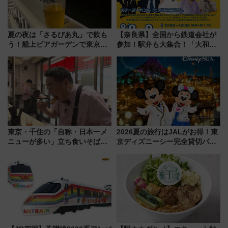
夏の夜は「さるびあ丸」で飲も
【奈良県】全国から鉄道会社が
う！船上ビアガーデンで東京湾
参加！駅弁も大集合！「大和鉄
の夜景を眺めながら軽く一
道まつり2026」が8月8日・9日
杯……工場直送生ビールや島グ
に開催決定
ルメが美味い
東京・千住の「自称・日本一メ
2026夏の旅行はJALがお得！東
ニューが多い」立ち食いそば屋
京ディズニーシー完全貸切パー
とは？ ＢＳ日テレ『ドランク塚
ティー招待券が当たるキャンペ
地のふらっと立ち食いそば』
ーン始まる 条件は「夏の国内
7/27夜10時～放送
線に2回搭乗」