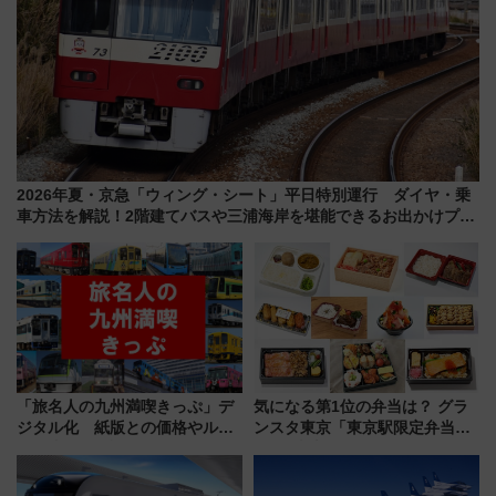
2026年夏・京急「ウィング・シート」平日特別運行 ダイヤ・乗
車方法を解説！2階建てバスや三浦海岸を堪能できるお出かけプラ
ンもご紹介
「旅名人の九州満喫きっぷ」デ
気になる第1位の弁当は？ グラ
ジタル化 紙版との価格やルー
ンスタ東京「東京駅限定弁当
ルの違いを解説
2026 売上ランキング」