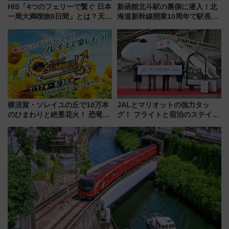
HIS「4つのフェリーで繋ぐ 日本
新函館北斗駅の裏側に潜入！北
一周大満喫旅8日間」とは？天橋
海道新幹線開業10周年で駅長
立・小樽・日光東照宮など全国
室・地下通路など公開イベン
の絶景＆限定グルメを網羅！煩
ト 参加方法や体験内容を紹介
雑な手続きも不要でお手軽に楽
しめるプランが登場
横須賀・ソレイユの丘で10万本
JALとマリオットの強力タッ
のひまわりと絶景花火！ 恐竜や
グ！ フライトと宿泊のステイタ
ドッグプールなど三浦半島の日
スマッチでFLY ON ポイントや
帰りお出かけ最新情報（2026年
上級会員資格を効率よく獲得す
7月17日～開催）
る方法を解説