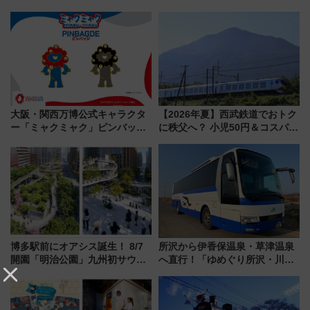
大阪・関西万博公式キャラクタ
【2026年夏】西武鉄道でおトク
ー「ミャクミャク」ピンバッジ
に秩父へ？ 小児50円＆コスパ最
新登場！関西の駅構内などで7月
強きっぷで「安・近・短」な家
中旬発売
族旅行！ 深夜の正丸トンネル探
検や特急ラビューも
博多駅前にオアシス誕生！ 8/7
所沢から伊香保温泉・草津温泉
開園「明治公園」九州初サウナ
へ直行！「ゆめぐり所沢・川越
TOTOPAや日本一のピザなど絶
号」で群馬の温泉旅をもっと気
品グルメ登場で駅前の過ごし方
軽に 運行ダイヤ・運賃を解説
はどう変わる？