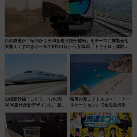
西武鉄道が「昭和から令和を走り鉄分補給」をテーマに博覧会を
実施！くすのきホールで8月14日から 新車両「トキイロ」体験ブ
ースも アクセスや申込方法を解説
山陽新幹線「こだま」N700系
猛暑の夏こそトルコへ！「クー
6000番代が新デザインに！産学
ルケーション」で巡る黒海沿岸
連携で描く瀬戸内の波模様 運
やエーゲ海の避暑リゾート 関
用は今冬から
連検索数が前年比237％増、ナ
ショジオも認める『2026年に訪
れるべき世界の旅先』