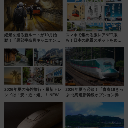
絶景を巡る新ルートが10月始
スマホで集める激レアNFT版
動！「黒部宇奈月キャニオンル
も！日本の絶景スポットをめぐ
ート」と旅の拠点「欅平ラウン
って集める「索道印(さくどうい
ジ」がオープン
ん)」企画がスタート
2026年夏の海外旅行・最新トレ
2026年夏も必須！「青春18きっ
ンドは「安・近・短」！ NEWT
ぷ 北海道新幹線オプション券」
調査から読み解く、最新の人気
自動改札対応ルールと途中下車
渡航先TOP5とは？ 円安時代の
の罠
旅行術