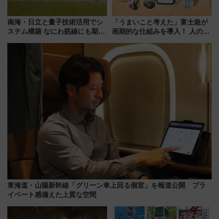
南海・日立と量子技術活用でシ
「うまいこと考えた」富士急が
ステム構築 なにわ筋線にも期待
画期的な仕組みを導入！ 人のか
乗務員・車両計画作業を短縮へ
わりにスマホが並ぶ「分身く
ん」始動
東海道・山陽新幹線「グリーン車上回る個室」を報道公開 プラ
イベート感備えた上質な空間