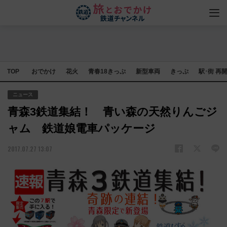
TOP
おでかけ
花火
青春18きっぷ
新型車両
きっぷ
駅･街 再
ニュース
青森3鉄道集結！ 青い森の天然りんごジ
ャム 鉄道娘電車パッケージ
2017.07.27 13:07