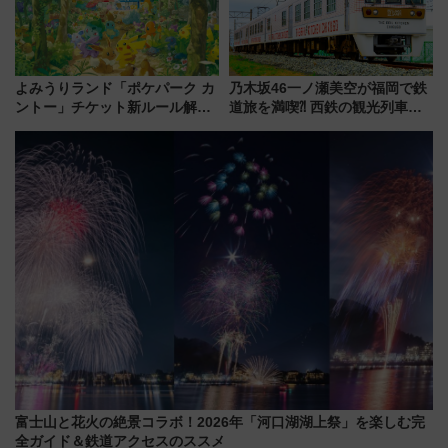
よみうりランド「ポケパーク カ
乃木坂46一ノ瀬美空が福岡で鉄
ントー」チケット新ルール解
道旅を満喫⁈ 西鉄の観光列車
説！購入制限の緩和と入場時の
「THE RAIL KITCHEN
本人確認が11月スタート
CHIKUGO」で巡る福岡･太宰
府･柳川の旅！YouTubeが公開
に
富士山と花火の絶景コラボ！2026年「河口湖湖上祭」を楽しむ完
全ガイド＆鉄道アクセスのススメ