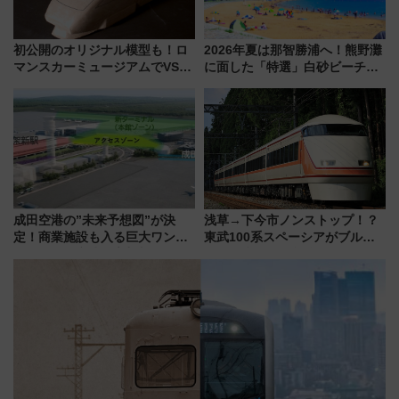
初公開のオリジナル模型も！ロ
2026年夏は那智勝浦へ！熊野灘
マンスカーミュージアムでVSE
に面した「特選」白砂ビーチは
の設計秘話に迫る企画展が7月
必見 「第17回那智勝浦町花火大
15日スタート
会」は8月11日開催！
成田空港の”未来予想図”が決
浅草→下今市ノンストップ！？
定！商業施設も入る巨大ワンタ
東武100系スペーシアがブルー
ーミナル、京成の高架新駅整備
リボン賞35周年記念で「デビュ
で新型特急が品川･羽田とを結
ー当時の停車駅」を再現 運転
ぶ！ JR空港駅は2面3線化！
時刻や特急券の買い方を紹介