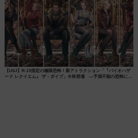
【USJ】R-15指定の極限恐怖！新アトラクション「『バイオハザ
ード レクイエム』 ザ・ダイブ」今秋登場 ―予測不能の恐怖に泣
き叫べ―