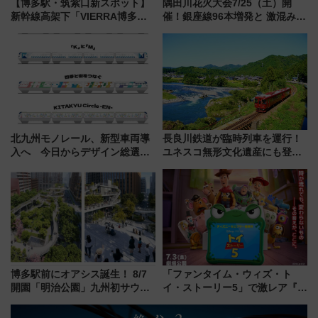
【博多駅・筑紫口新スポット】
隅田川花火大会7/25（土）開
新幹線高架下「VIERRA博多テ
催！銀座線96本増発と 激混みの
ラス」が9/18開業！九州初出店
「浅草駅」を回避する最寄り駅･
など注目の全6店舗 「博多活憩
アクセス攻略法、2万発の花火が
通り」も一新
都心の夜に！
北九州モノレール、新型車両導
長良川鉄道が臨時列車を運行！
入へ 今日からデザイン総選挙
ユネスコ無形文化遺産にも登録
始まる
された「郡上おどり」楽しむ人
に 乗車には予約が必要
博多駅前にオアシス誕生！ 8/7
「ファンタイム・ウィズ・ト
開園「明治公園」九州初サウナ
イ・ストーリー5」で激レア『ロ
TOTOPAや日本一のピザなど絶
ルカナ』カードをゲット！最新
品グルメ登場で駅前の過ごし方
デコレーションも徹底解説