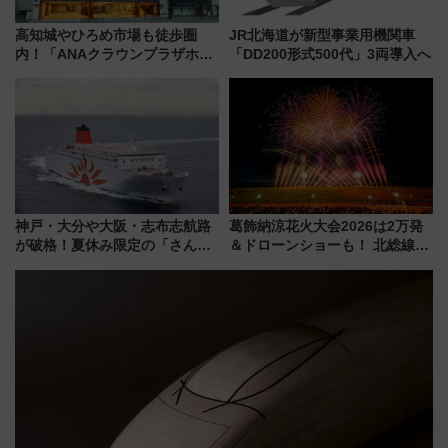
高知城やひろめ市場も徒歩圏
JR北海道が新型事業用機関車
内！「ANAクラウンプラザホテ
「DD200形式500代」3両導入へ
ル高知」が8月開業
神戸・大分や大阪・志布志航路
葛飾納涼花火大会2026は2万発
が破格！夏休み限定の「さんふ
＆ドローンショーも！ 北総線を
らわあスペシャルセール」スタ
使った穴場アクセスや臨時列
ート 夕朝食ビュッフェ付きで
車、観覧スポット情報と周辺観
快適な船旅はいかが？
光まとめ（7/28開催）