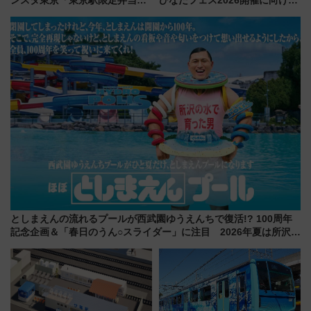
2026 売上ランキング」
九州が記念きっぷや臨時列車で
全力応援 夜行列車「ドリーム
おひさま号」も走る
としまえんの流れるプールが西武園ゆうえんちで復活!? 100周年
記念企画＆「春日のうん○スライダー」に注目 2026年夏は所沢へ
遊びに行こう