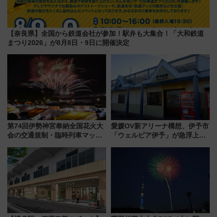
【奈良県】全国から鉄道会社が参加！駅弁も大集合！「大和鉄道
まつり2026」が8月8日・9日に開催決定
第74回伊勢神宮奉納全国花火大
愛媛OV新アリーナ構想、伊予市
会の交通規制・臨時列車マッ
「ウェルピア伊予」が急浮上！
プ！JR東海・近鉄で快適にアク
サイボウズ青野社長の参加表明
セス
で探る鉄道アクセスの未来