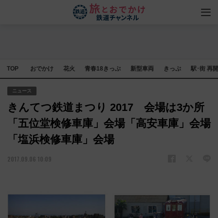
TOP
おでかけ
花火
青春18きっぷ
新型車両
きっぷ
駅･街 再
ニュース
きんてつ鉄道まつり 2017 会場は3か所
「五位堂検修車庫」会場「高安車庫」会場
「塩浜検修車庫」会場
2017.09.06 10:09