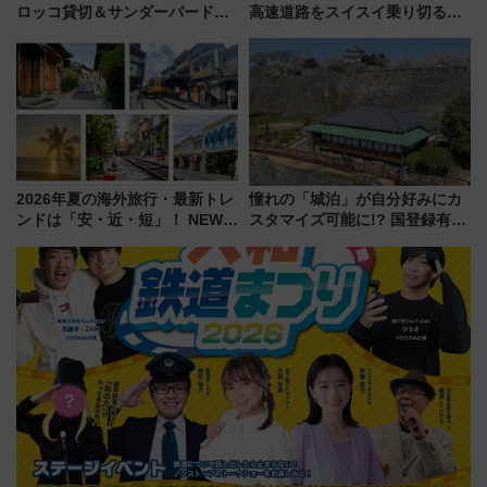
ロッコ貸切＆サンダーバードレ
高速道路をスイスイ乗り切る快
ストランで語り合う秋の京都
適ドライブ術
斉藤雪乃＆福原トシヒロと行
く！9月13日「京都の鉄道満喫
ツアー」開催
2026年夏の海外旅行・最新トレ
憧れの「城泊」が自分好みにカ
ンドは「安・近・短」！ NEWT
スタマイズ可能に!? 国登録有形
調査から読み解く、最新の人気
文化財・丸亀城「延寿閣別館」
渡航先TOP5とは？ 円安時代の
にオーダーメイド型の宿泊プラ
旅行術
ンが誕生！