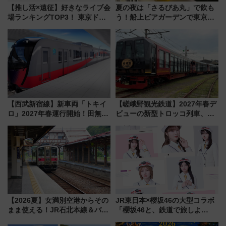
【推し活×遠征】好きなライブ会
夏の夜は「さるびあ丸」で飲も
場ランキングTOP3！ 東京ドー
う！船上ビアガーデンで東京湾
ムや大阪城ホールが選ばれる理
の夜景を眺めながら軽く一
由と交通アクセス術、ライブ会
杯……工場直送生ビールや島グ
場に何を求める？
ルメが美味い
【西武新宿線】新車両「トキイ
【嵯峨野観光鉄道】2027年春デ
ロ」2027年春運行開始！田無・
ビューの新型トロッコ列車、い
新所沢にも停車 2028年春には
よいよ試運転開始へ！現行車両
「第2弾」も
は2026年で引退
【2026夏】女満別空港からその
JR東日本×櫻坂46の大型コラボ
まま使える！JR石北本線＆バス
「櫻坂46と、鉄道で旅しよ
乗り放題「北見・網走周遊フリ
う。」が7月20日より始動！新