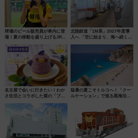
球場のビール販売員が車内に登
北陸鉄道「1M系」2027年度導
場！夏の移動を盛り上げるJR九
入へ 「空に始まり、海へ続く」
州「ビール新幹線」7月31日・8
白山比咩神社をモチーフにした
月7日限定 ソフトバンクホーク
神秘的なデザイン
スとコラボ
名古屋で会いに行きたい！わか
猛暑の夏こそトルコへ！「クー
さ生活とコラボした紫の「ブル
ルケーション」で巡る黒海沿岸
ーベリーぴよりん」期間限定販
やエーゲ海の避暑リゾート 関
売
連検索数が前年比237％増、ナ
ショジオも認める『2026年に訪
れるべき世界の旅先』