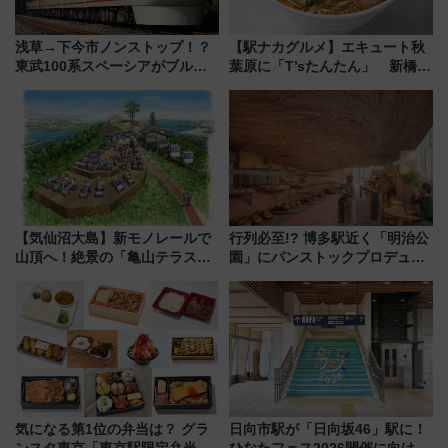
浅草→下今市ノンストップ！？
【駅ナカグルメ】エキュート秋
東武100系スペーシアがブルー
葉原に「T’sたんたん」 新橋に
リボン賞35周年記念で「デビュ
551蓬莱のDNAを継ぐ「東京豚
ー当時の停車駅」を再現 運転
饅」、オムライス専門店「肉と
時刻や特急券の買い方を紹介
たまご」新グルメ続々登場！
【2026年8月】
【気仙沼大島】新モノレールで
行列必至!? 博多駅近く「明治公
山頂へ！絶景の「亀山テラス
園」にパンストックプロデュー
360°」が7月19日オープン、休
スの新業態『Land Bageri』8/7
暇村のお得な日帰りプランも登
オープン 秋からはビストロ営業
場
も！
気になる第1位の弁当は？ グラ
日向市駅が「日向坂46」駅に！
ンスタ東京「東京駅限定弁当
ひなたフェス2026開催に向けJR