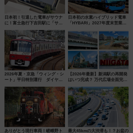
日本初！引退した電車がサウナ
日本初の水素ハイブリッド電車
に！富士急行下吉田駅に「サ電
「HYBARI」2027年度末営業運
（SADEN）」2026年12月開
転へ 鉄道・発電・まちづくり
業 行き交う電車の音や振動を
で水素利活用が加速
感じながら「ととのう」新感覚
2026年夏・京急「ウィング・シ
【2026年最新】新潟駅の再開発
ート」平日特別運行 ダイヤ・
はいつ完成？ 万代広場全面完成
乗車方法を解説！2階建てバスや
から「にいがた2キロ」・古町再
三浦海岸を堪能できるお出かけ
開発、バスタ新潟構想まで徹底
プランもご紹介
解説！
ありがとう現行車両！嵯峨野ト
最大45kmの大渋滞も！？お盆の