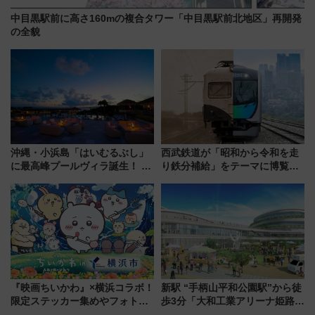
中目黒駅前に高さ160mの複合タワー「中目黒駅前北地区」再開発
の全貌
沖縄・小浜島「はいむるぶし」
西武鉄道が「昭和から令和を走
に最高峰プールヴィラ誕生！ 石
り鉄分補給」をテーマに博覧会
垣島から船で向かう究極のご褒
を実施！くすのきホールで8月
美旅「何もしない贅沢」を体験
14日から 新車両「トキイロ」体
してみない？
験ブースも アクセスや申込方法
を解説
『映画ちいかわ』×横浜コラボ！
新駅 “手柄山平和公園駅”から徒
限定ステッカー集めやフォトス
歩3分「大和工業アリーナ姫路」
ポット、特別花火でみなとみら
10月開業！Novelbright公演 や