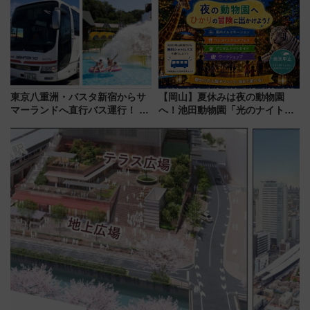
ーパス」でおトクに道東観光
潟・長野・庄内へ
（8/3発売）
東京八重洲・バスタ新宿からサ
【岡山】夏休みは夜の動物園
マーランドへ直行バス運行！ お
へ！池田動物園「光のナイトズ
トクな1Dayパスで夏のプールと
ー2026」で光と動物が彩る特別
推し活を楽しもう！（2026年
な夜
8/1～31）