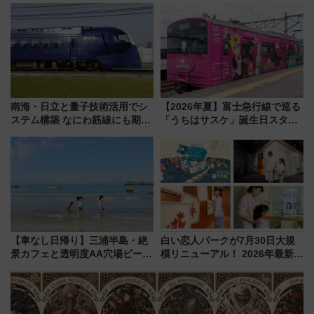
いを満喫しよう（花火鑑賞会応
大相撲巡業など 豪華イベントと
募は7/12まで！）
アクセス
南海・日立と量子技術活用でシ
【2026年夏】富士急行線で巡る
ステム構築 なにわ筋線にも期待
「うちはサスケ」誕生日スタン
乗務員・車両計画作業を短縮へ
プラリー！富士急ハイランド限
定グルメ＆グッズ徹底ガイド
【車なし日帰り】三浦半島・絶
白い恋人パークが7月30日大規
景カフェと透明度AA穴場ビーチ
模リニューアル！ 2026年最新の
を巡る！ おトクな電車きっぷ活
新エリア・工場見学の見どころ
用してストレスフリー旅へ行こ
と料金・アクセスを徹底解説
う！
（札幌市）