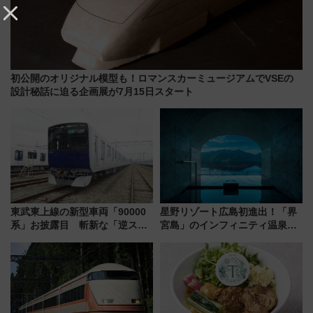
初公開のオリジナル模型も！ロマンスカーミュージアムでVSEの
設計秘話に迫る企画展が7月15日スタート
東武東上線の新型車両「90000
星野リゾート広島初進出！「界
系」お披露目 斬新な「逆スラ
宮島」のインフィニティ温泉と
ント式」の先頭形状と明るく開
古式サウナ「石風呂」を大解剖
放的な車内空間に注目、デビュ
宿泊料金・アクセスは？（2026
ーは9月
年7月23日開業）