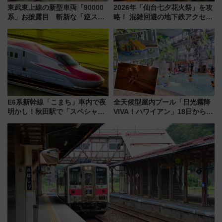
東武東上線の新型車両「90000
2026年「仙台七夕花火祭」を攻
系」お披露目 斬新な「逆スラ
略！ 混雑回避の地下鉄アクセス
ント式」の先頭形状と明るく開
からまだ買える有料席情報、花
放的な車内空間に注目、デビュ
火前に楽しむ仙台観光ルートま
ーは9月
で解説！
E6系新幹線「こまち」車内で夜
全天候型屋内プール「日光霧降
明かし！秋田駅で「スペシャル
VIVA！ハワイアン」18日から営
ナイト」8月開催、料金や予約方
業開始 小さなお子様連れのフ
法は？
ァミリーから大人まで幅広い世
代が一日中楽しる夏のリゾート
を楽しんで