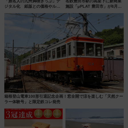
「旅名人の九州満喫きっぷ」デ
名鉄豊田市駅の高架下に新商業
ジタル化 紙版との価格やルー
施設「μPLAT 豊田市」が8月26
ルの違いを解説
日開業！全8店舗が出店し街の新
たな玄関口へ
箱根登山電車100形引退記念企画！窓全開で涼を楽しむ「天然クー
ラー体験号」と限定鉄コレ発売