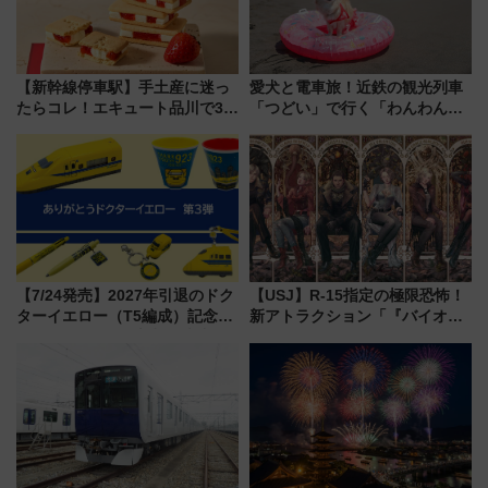
【新幹線停車駅】手土産に迷っ
愛犬と電車旅！近鉄の観光列車
たらコレ！エキュート品川で3年
「つどい」で行く「わんわん列
連続売上1位を獲得した定番手土
車」第5弾！海辺のBBQも楽し
産スイーツとは？
める日帰りツアー
【7/24発売】2027年引退のドク
【USJ】R-15指定の極限恐怖！
ターイエロー（T5編成）記念グ
新アトラクション「『バイオハ
ッズ7種が登場！ 新幹線車内放
ザード レクイエム』 ザ・ダイ
送の目覚まし時計など通販・販
ブ」今秋登場 ―予測不能の恐
売店舗まとめ
怖に泣き叫べ―