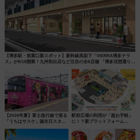
【博多駅・筑紫口新スポット】新幹線高架下「VIERRA博多テラ
ス」が9/18開業！九州初出店など注目の全6店舗 「博多活憩通り」
も一新
【2026年夏】富士急行線で巡る
駅前広場の利用が「超お手軽」
「うちはサスケ」誕生日スタン
に！？新プラットフォーム
プラリー！富士急ハイランド限
「HirakeBA」8月3日始動、ス
定グルメ＆グッズ徹底ガイド
マホで簡単申請 物販や演奏会な
どに【JR東日本】