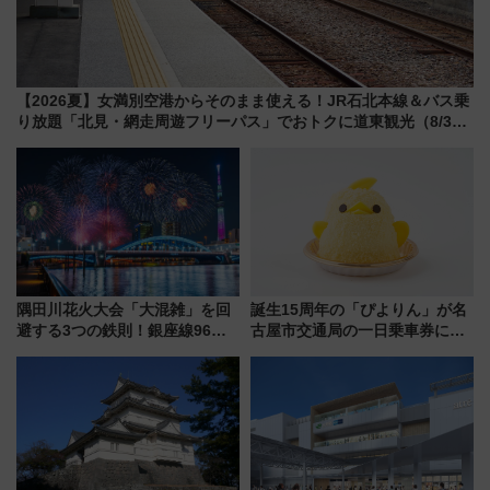
【2026夏】女満別空港からそのまま使える！JR石北本線＆バス乗
り放題「北見・網走周遊フリーパス」でおトクに道東観光（8/3発
売）
隅田川花火大会「大混雑」を回
誕生15周年の「ぴよりん」が名
避する3つの鉄則！銀座線96本
古屋市交通局の一日乗車券に！
増発･浅草線臨時ダイヤ･スカイ
東山線では貸切電車も登場【限
ツリー駅の規制まとめ 7/25開催
定1万5000枚】
（2026年）