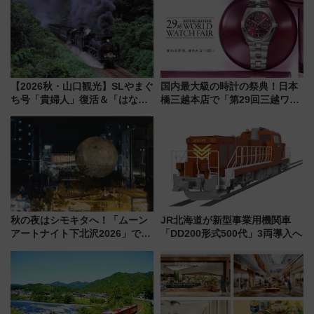
【2026秋・山口観光】SLやまぐ
国内最大級の時計の祭典！日本
ち号「貴婦人」復活＆「はなあ
橋三越本店で「第29回三越ワー
かり」初走行区間も！山口DCの
ルドウォッチフェア」開幕
注目観光列車まとめ きっぷの取
【2026年8月5日～25日】
り方は？
秋の夜はシモキタへ！「ムーン
JR北海道が新型事業用機関車
アートナイト下北沢2026」でイ
「DD200形式500代」3両導入へ
マーシブシアターやアート巡り
を満喫しよう