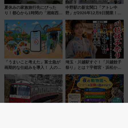
夏休みの家族旅行先にぴった
中野駅の新玄関口「アトレ中
り！都心から1時間の「湘南西エ
野」が2026年12月9日開業！新
リア」満喫ガイド 鎌倉・江の
改札直結で屋上BBQも楽しめる
島とは異なる魅力を持つ今夏の
注目スポット
注目スポット
「うまいこと考えた」富士急が
埼玉・川越駅すぐ！「川越餃子
画期的な仕組みを導入！ 人のか
祭り」とは？宇都宮・浜松から
わりにスマホが並ぶ「分身く
ご当地和牛まで全国の人気餃子
ん」始動
を食べ比べ【7月25日・26日開
催】
2026年夏・京急「ウィング・シ
【岡山】夏休みは夜の動物園
ート」平日特別運行 ダイヤ・
へ！池田動物園「光のナイトズ
乗車方法を解説！2階建てバスや
ー2026」で光と動物が彩る特別