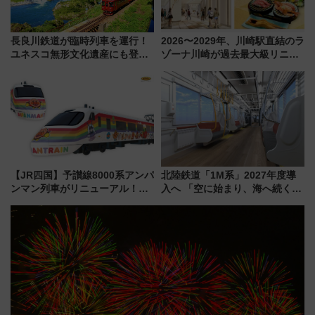
長良川鉄道が臨時列車を運行！
2026〜2029年、川崎駅直結のラ
ユネスコ無形文化遺産にも登録
ゾーナ川崎が過去最大級リニュ
された「郡上おどり」楽しむ人
ーアル！ フードコート拡大など
に 乗車には予約が必要
「いつから何が変わるか」徹底
解説！
【JR四国】予讃線8000系アンパ
北陸鉄道「1M系」2027年度導
ンマン列車がリニューアル！内
入へ 「空に始まり、海へ続く」
外装デザイン公開 デビューは
白山比咩神社をモチーフにした
今年12月
神秘的なデザイン