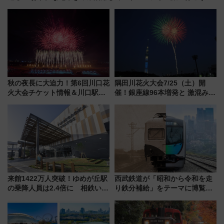
秋の夜長に大迫力！第6回川口花
隅田川花火大会7/25（土）開
火大会チケット情報＆川口駅か
催！銀座線96本増発と 激混みの
らのアクセスガイド
「浅草駅」を回避する最寄り駅･
アクセス攻略法、2万発の花火が
都心の夜に！
来館1422万人突破！ゆめが丘駅
西武鉄道が「昭和から令和を走
の乗降人員は2.4倍に 相鉄いず
り鉄分補給」をテーマに博覧会
み野線「ゆめが丘ソラトス」2周
を実施！くすのきホールで8月
年祭にそうにゃん＆DB.スター
14日から 新車両「トキイロ」体
マンが登場
験ブースも アクセスや申込方法