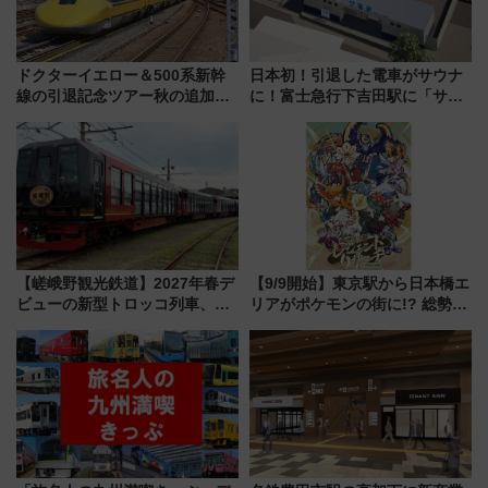
ドクターイエロー＆500系新幹
日本初！引退した電車がサウナ
線の引退記念ツアー秋の追加企
に！富士急行下吉田駅に「サ電
画が決定！乗車体験やグッズ・
（SADEN）」2026年12月開
ホテル情報まとめ
業 行き交う電車の音や振動を
感じながら「ととのう」新感覚
【嵯峨野観光鉄道】2027年春デ
【9/9開始】東京駅から日本橋エ
ビューの新型トロッコ列車、い
リアがポケモンの街に!? 総勢
よいよ試運転開始へ！現行車両
100匹以上が出現「レジェンド
は2026年で引退
リサーチ」本格謎解き・グッズ
情報まとめ