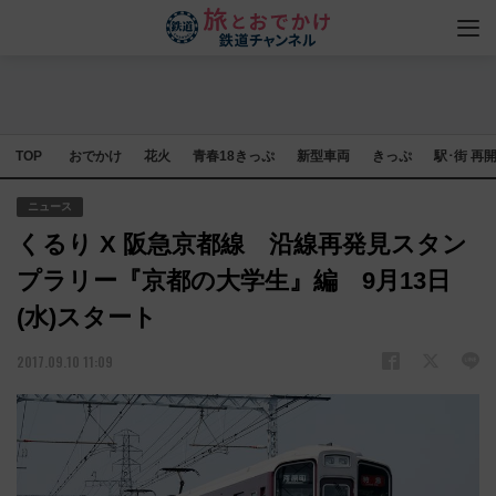
TOP
おでかけ
花火
青春18きっぷ
新型車両
きっぷ
駅･街 再
ニュース
くるり X 阪急京都線 沿線再発見スタン
プラリー『京都の大学生』編 9月13日
(水)スタート
2017.09.10 11:09