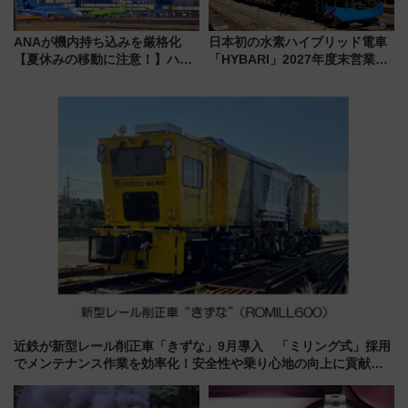
ANAが機内持ち込みを厳格化
日本初の水素ハイブリッド電車
【夏休みの移動に注意！】ハン
「HYBARI」2027年度末営業運
ドバッグやPCケースも対象の
転へ 鉄道・発電・まちづくり
「身の回り品」新サイズ制限
で水素利活用が加速
(40×30×20cm)おさらい
近鉄が新型レール削正車「きずな」9月導入 「ミリング式」採用
でメンテナンス作業を効率化！安全性や乗り心地の向上に貢献す
るだけでなく、全線区で活躍するための仕組みも