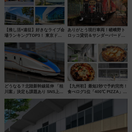
を解説
【推し活×遠征】好きなライブ会
ありがとう現行車両！嵯峨野ト
場ランキングTOP3！ 東京ドー
ロッコ貸切＆サンダーバードレ
ムや大阪城ホールが選ばれる理
ストランで語り合う秋の京都
由と交通アクセス術、ライブ会
斉藤雪乃＆福原トシヒロと行
場に何を求める？
く！9月13日「京都の鉄道満喫
ツアー」開催
どうなる？北陸新幹線延伸 「桂
【九州初】最短2秒で予約完売！
川案」決定も課題あり SNS上の
食べログ1位「400℃ PIZZA」が
声は
博多駅すぐの明治公園に8/7オー
プン。もつ鍋風など限定メニュ
ーも