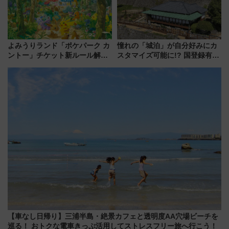
よみうりランド「ポケパーク カ
憧れの「城泊」が自分好みにカ
ントー」チケット新ルール解
スタマイズ可能に!? 国登録有形
説！購入制限の緩和と入場時の
文化財・丸亀城「延寿閣別館」
本人確認が11月スタート
にオーダーメイド型の宿泊プラ
ンが誕生！
【車なし日帰り】三浦半島・絶景カフェと透明度AA穴場ビーチを
巡る！ おトクな電車きっぷ活用してストレスフリー旅へ行こう！