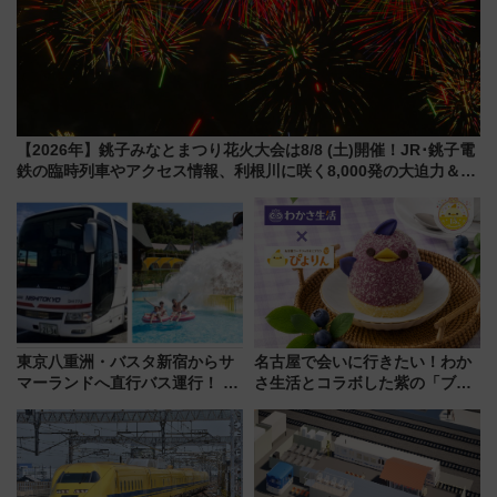
【2026年】銚子みなとまつり花火大会は8/8 (土)開催！JR･銚子電
鉄の臨時列車やアクセス情報、利根川に咲く8,000発の大迫力＆屋
台を満喫
東京八重洲・バスタ新宿からサ
名古屋で会いに行きたい！わか
マーランドへ直行バス運行！ お
さ生活とコラボした紫の「ブル
トクな1Dayパスで夏のプールと
ーベリーぴよりん」期間限定販
推し活を楽しもう！（2026年
売
8/1～31）