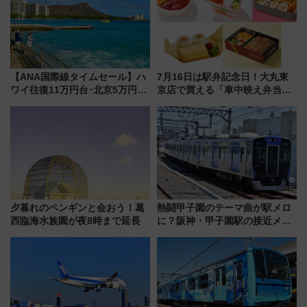
【ANA国際線タイムセール】ハ
7月16日は駅弁記念日！大丸東
ワイ往復11万円台･北京5万円台
京店で買える「車中映え弁当」
～、憧れのビジネスクラスも！
フェア【2026年夏】
来春のGW旅行まで狙える激ア
ツ路線まとめ（8/10まで）
夕暮れのペンギンと会おう！葛
熱闘甲子園のテーマ曲が駅メロ
西臨海水族園が夜8時まで延長
に？阪神・甲子園駅の接近メロ
ディがVaundy「かげろう」×向
谷実アレンジの特別仕様へ、8月
5日始発から