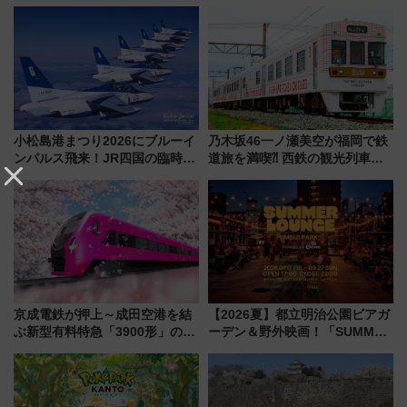
デリ＆ギフト新横浜」がオープ
古式サウナ「石風呂」を大解剖
ン 場所や営業時間・限定弁当
宿泊料金・アクセスは？（2026
を紹介
年7月23日開業）
小松島港まつり2026にブルーイ
乃木坂46一ノ瀬美空が福岡で鉄
ンパルス飛来！JR四国の臨時ダ
道旅を満喫⁈ 西鉄の観光列車
イヤや駐車場予約を徹底解説
「THE RAIL KITCHEN
CHIKUGO」で巡る福岡･太宰
府･柳川の旅！YouTubeが公開
に
京成電鉄が押上～成田空港を結
【2026夏】都立明治公園ビアガ
ぶ新型有料特急「3900形」のコ
ーデン＆野外映画！「SUMMER
ンセプト・デザイン公開 愛称
LOUNGE」のアクセスと上映ス
募集も実施
ケジュール 夜風とビール、映画
を満喫！