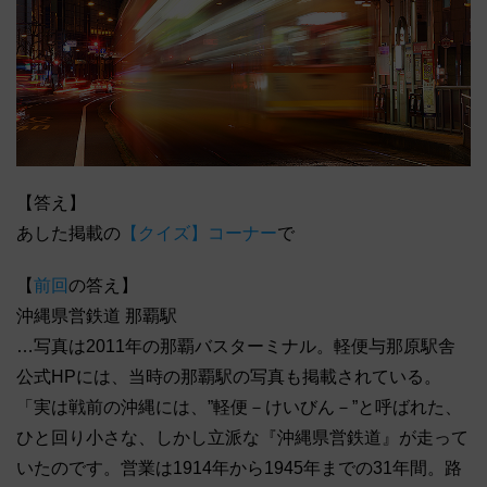
【答え】
あした掲載の
【クイズ】コーナー
で
【
前回
の答え】
沖縄県営鉄道 那覇駅
…写真は2011年の那覇バスターミナル。軽便与那原駅舎
公式HPには、当時の那覇駅の写真も掲載されている。
「実は戦前の沖縄には、”軽便－けいびん－”と呼ばれた、
ひと回り小さな、しかし立派な『沖縄県営鉄道』が走って
いたのです。営業は1914年から1945年までの31年間。路