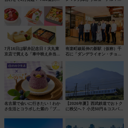
会・8/1川北大会の2つの花火大
外装デザイン公開 デビューは
会の日程・アクセス・観覧席ま
今年12月
とめ（石川県）
7月16日は駅弁記念日！大丸東
有楽町線延伸の新駅（仮称）千
京店で買える「車中映え弁当」
石に「ダンデライオン・チョコ
フェア【2026年夏】
レート」が出店！ 東京メトロが
1億円出資で挑む新時代のまちづ
くりとは？
名古屋で会いに行きたい！わか
【2026年夏】西武鉄道でおトク
さ生活とコラボした紫の「ブル
に秩父へ？ 小児50円＆コスパ最
ーベリーぴよりん」期間限定販
強きっぷで「安・近・短」な家
売
族旅行！ 深夜の正丸トンネル探
検や特急ラビューも