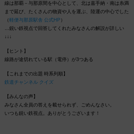
線は那覇－与那原間を中心として、北は嘉手納・南は糸満
まで延び、たくさんの物資や人を運ぶ、陸運の中心でした
（
軽便与那原駅舎 公式HP
）
…鋭い鉄視点で回答してくれたみなさんの解説が詳しい
↓↓↓
【ヒント】
線路が途切れている駅（電停）が3つある
【これまでの出題 時系列順】
鉄道チャンネル クイズ
【みんなの声】
みなさん全員の答えを載せられず、ごめんなさい。
いつも鋭い鉄視点。ありがとうございます！