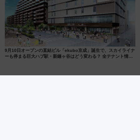
9月10日オープンの直結ビル「ekubo京成」誕生で、スカイライナ
ーも停まる巨大ハブ駅・新鎌ヶ谷はどう変わる？ 全テナント情報
も公開！