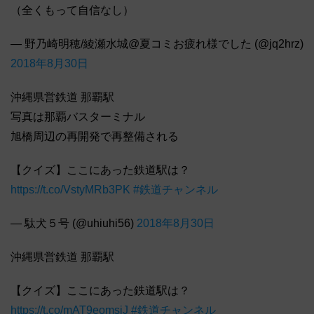
（全くもって自信なし）
— 野乃崎明穂/綾瀬水城@夏コミお疲れ様でした (@jq2hrz)
2018年8月30日
沖縄県営鉄道 那覇駅
写真は那覇バスターミナル
旭橋周辺の再開発で再整備される
【クイズ】ここにあった鉄道駅は？
https://t.co/VstyMRb3PK
#鉄道チャンネル
— 駄犬５号 (@uhiuhi56)
2018年8月30日
沖縄県営鉄道 那覇駅
【クイズ】ここにあった鉄道駅は？
https://t.co/mAT9eomsiJ
#鉄道チャンネル