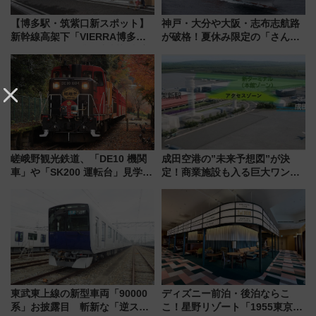
【博多駅・筑紫口新スポット】
神戸・大分や大阪・志布志航路
新幹線高架下「VIERRA博多テ
が破格！夏休み限定の「さんふ
ラス」が9/18開業！九州初出店
らわあスペシャルセール」スタ
など注目の全6店舗 「博多活憩
ート 夕朝食ビュッフェ付きで
通り」も一新
快適な船旅はいかが？
嵯峨野観光鉄道、「DE10 機関
成田空港の”未来予想図”が決
車」や「SK200 運転台」見学ツ
定！商業施設も入る巨大ワンタ
アーを開催！ ラストランイベン
ーミナル、京成の高架新駅整備
トの一環で激レア体験できちゃ
で新型特急が品川･羽田とを結
うかも 参加方法やスケジュール
ぶ！ JR空港駅は2面3線化！
をご紹介
東武東上線の新型車両「90000
ディズニー前泊・後泊ならこ
系」お披露目 斬新な「逆スラ
こ！星野リゾート「1955東京ベ