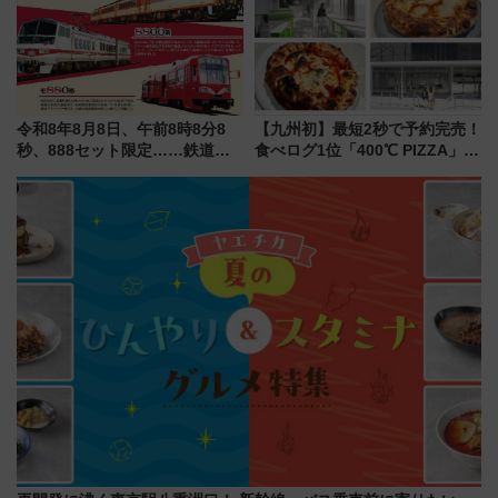
催】
剖！（9/10開業）
令和8年8月8日、午前8時8分8
【九州初】最短2秒で予約完売！
秒、888セット限定……鉄道各
食べログ1位「400℃ PIZZA」が
社の「8・8・8」な記念きっぷ
博多駅すぐの明治公園に8/7オー
たち
プン。もつ鍋風など限定メニュ
ーも