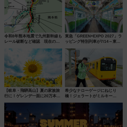
7月17日～開催）
令和8年熊本地震で九州新幹線も
東急「GREEN×EXPO 2027」ラ
レール破断など確認 現在の運
ッピング特別列車が7/14～東
転見合わせ状況と交通網への影
横・田園都市・目黒線でデビュ
響
ー！ 注目の編成やデザインまと
め
【岐阜・飛騨高山】夏の家族旅
希少なナローゲージにねじり
行に！ゲレンデ一面に20万本の
橋！ジェラートがミルキー
ひまわりが咲き誇る「アルコピ
米！？「新・鉄道ひとり旅」
アひまわり園」開園
278回目の舞台は「三岐鉄道北
勢線」