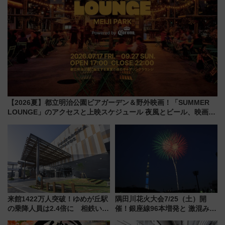
【2026夏】都立明治公園ビアガーデン＆野外映画！「SUMMER
LOUNGE」のアクセスと上映スケジュール 夜風とビール、映画を
満喫！
来館1422万人突破！ゆめが丘駅
隅田川花火大会7/25（土）開
の乗降人員は2.4倍に 相鉄いず
催！銀座線96本増発と 激混みの
み野線「ゆめが丘ソラトス」2周
「浅草駅」を回避する最寄り駅･