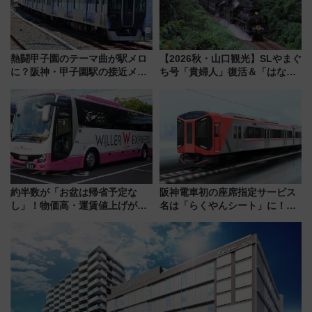
熱闘甲子園のテーマ曲が駅メロ
【2026秋・山口観光】SLやまぐ
に？阪神・甲子園駅の接近メロ
ち号「貴婦人」復活＆「はなあ
ディがVaundy「かげろう」×向
かり」初走行区間も！山口DCの
谷実アレンジの特別仕様へ、8月
注目観光列車まとめ きっぷの取
5日始発から
り方は？
約半数が「お盆は帰省予定な
阪神電車初の座席指定サービス
し」！物価高・運賃値上げが財
名は「らくやんシート」に！新
布を直撃、往復1万円以内なら帰
型3000系で大阪梅田～山陽姫路
りたいけど……【WILLER お盆
を快適移動
帰省動向調査】