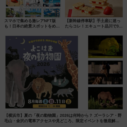
スマホで集める激レアNFT版
【新幹線停車駅】手土産に迷っ
も！日本の絶景スポットをめぐ
たらコレ！エキュート品川で3年
って集める「索道印(さくどうい
連続売上1位を獲得した定番手土
ん)」企画がスタート
産スイーツとは？
【横浜市】夏の「夜の動物園」2026は何時から？ ズーラシア・野
毛山・金沢の電車アクセスや見どころ、限定イベントを徹底解
説！