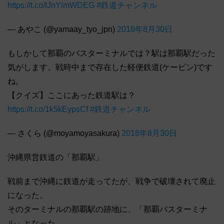
https://t.co/IJnYlmWDEG
#鉄道チャンネル
— あやこ (@yamaay_tyo_jpn)
2018年8月30日
もしかして那覇のバスターミナルでは？駅は那覇駅だった
気がします。戦時中まで存在した軽便鉄道(ケービン)です
ね。
【クイズ】ここにあった鉄道駅は？
https://t.co/1k5kEypsCf
#鉄道チャンネル
— さくら (@moyamoyasakura)
2018年8月30日
沖縄県営鉄道の「那覇駅」
戦前まで沖縄に鉄道が走ってたが、戦争で破壊されて廃止
になった。
そのターミナルの那覇駅の跡地に、「那覇バスターミナ
ル」となった。