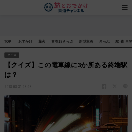
TOP
おでかけ
花火
青春18きっぷ
新型車両
きっぷ
駅･街 再
クイズ
【クイズ】この電車線に3か所ある終端駅
は？
2018.08.31 08:08