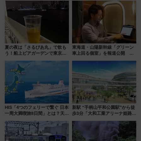
夏の夜は「さるびあ丸」で飲も
東海道・山陽新幹線「グリーン
う！船上ビアガーデンで東京湾
車上回る個室」を報道公開 プ
の夜景を眺めながら軽く一
ライベート感備えた上質な空間
杯……工場直送生ビールや島グ
ルメが美味い
HIS「4つのフェリーで繋ぐ 日本
新駅 “手柄山平和公園駅”から徒
一周大満喫旅8日間」とは？天橋
歩3分「大和工業アリーナ姫路」
立・小樽・日光東照宮など全国
10月開業！Novelbright公演 や
の絶景＆限定グルメを網羅！煩
大相撲巡業など 豪華イベントと
雑な手続きも不要でお手軽に楽
アクセス
しめるプランが登場