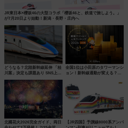
JR東日本×櫻坂46の大型コラボ「櫻坂46と、鉄道で旅しよう。」
が7月20日より始動！新潟・長野・庄内へ
どうなる？北陸新幹線延伸 「桂
全国1位は小田原のタワーマンシ
川案」決定も課題あり SNS上の
ョン！新幹線通勤が変える？
声は
「住みたい街」の最新トレンド
【新築マンション人気ランキン
グ】
北國花火2026完全ガイド、両日
【JR四国】予讃線8000系アンパ
合わせて3万発超！ 7/25金沢大
ンマン列車がリニューアル！内