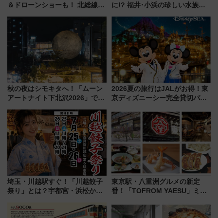
＆ドローンショーも！ 北総線を
に!? 福井･小浜の珍しい水族
使った穴場アクセスや臨時列
館、世界に一つだけの塗り箸制
車、観覧スポット情報と周辺観
作体験、鯖街道の御食国など 小
光まとめ（7/28開催）
浜観光レポ 第2弾
秋の夜はシモキタへ！「ムーン
2026夏の旅行はJALがお得！東
アートナイト下北沢2026」でイ
京ディズニーシー完全貸切パー
マーシブシアターやアート巡り
ティー招待券が当たるキャンペ
を満喫しよう
ーン始まる 条件は「夏の国内
線に2回搭乗」
埼玉・川越駅すぐ！「川越餃子
東京駅・八重洲グルメの新定
祭り」とは？宇都宮・浜松から
番！「TOFROM YAESU」ミシ
ご当地和牛まで全国の人気餃子
ュラン店から大衆酒場まで68店
を食べ比べ【7月25日・26日開
舗が集結した食の空間を徹底解