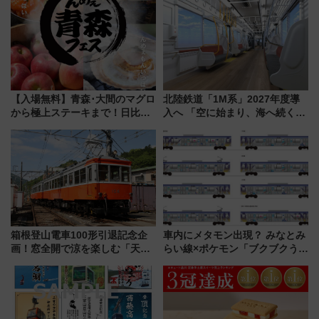
年祭にそうにゃん＆DB.スター
アクセス攻略法、2万発の花火が
マンが登場
都心の夜に！
【入場無料】青森･大間のマグロ
北陸鉄道「1M系」2027年度導
から極上ステーキまで！日比谷
入へ 「空に始まり、海へ続く」
公園で「んめぇ青森フェス」と
白山比咩神社をモチーフにした
人気フードフェス「肉祭」が同
神秘的なデザイン
時開催に！
箱根登山電車100形引退記念企
車内にメタモン出現？ みなとみ
画！窓全開で涼を楽しむ「天然
らい線×ポケモン「ブクブクうみ
クーラー体験号」と限定鉄コレ
ぞこの街」ラッピング電車が運
発売
行開始に！ この夏は直通列車で
横浜へ！