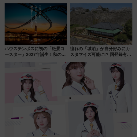
ント式」の先頭形状と明るく開
イ」が子連れや夕食難民を救う5
放的な車内空間に注目、デビュ
つの理由 無料バス＆24時間サー
ーは9月
ビスで混雑回避
ハウステンボスに初の「絶景コ
憧れの「城泊」が自分好みにカ
ースター」2027年誕生！秋の
スタマイズ可能に!? 国登録有形
「すんごいハロウィン」見どこ
文化財・丸亀城「延寿閣別館」
ろも一挙紹介
にオーダーメイド型の宿泊プラ
ンが誕生！