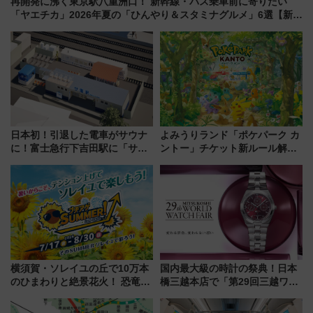
再開発に沸く東京駅八重洲口！ 新幹線・バス乗車前に寄りたい
「ヤエチカ」2026年夏の「ひんやり＆スタミナグルメ」6選【新店
舗も！】
日本初！引退した電車がサウナ
よみうりランド「ポケパーク カ
に！富士急行下吉田駅に「サ電
ントー」チケット新ルール解
（SADEN）」2026年12月開
説！購入制限の緩和と入場時の
業 行き交う電車の音や振動を
本人確認が11月スタート
感じながら「ととのう」新感覚
横須賀・ソレイユの丘で10万本
国内最大級の時計の祭典！日本
のひまわりと絶景花火！ 恐竜や
橋三越本店で「第29回三越ワー
ドッグプールなど三浦半島の日
ルドウォッチフェア」開幕
帰りお出かけ最新情報（2026年
【2026年8月5日～25日】