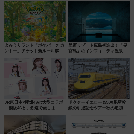
よみうりランド「ポケパーク カ
星野リゾート広島初進出！「界
ントー」チケット新ルール解
宮島」のインフィニティ温泉と
説！購入制限の緩和と入場時の
古式サウナ「石風呂」を大解剖
本人確認が11月スタート
宿泊料金・アクセスは？（2026
年7月23日開業）
JR東日本×櫻坂46の大型コラボ
ドクターイエロー＆500系新幹
「櫻坂46と、鉄道で旅しよ
線の引退記念ツアー秋の追加企
う。」が7月20日より始動！新
画が決定！乗車体験やグッズ・
潟・長野・庄内へ
ホテル情報まとめ