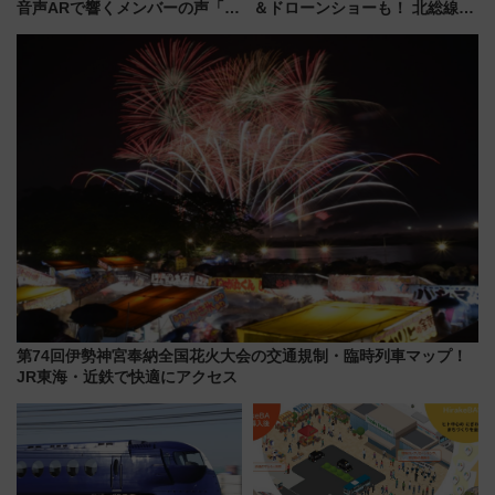
音声ARで響くメンバーの声「真
＆ドローンショーも！ 北総線を
夏の全国ツアー2026」
使った穴場アクセスや臨時列
車、観覧スポット情報と周辺観
光まとめ（7/28開催）
第74回伊勢神宮奉納全国花火大会の交通規制・臨時列車マップ！
JR東海・近鉄で快適にアクセス