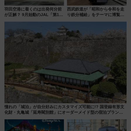
羽田空港に着くのは出発何分前
西武鉄道が「昭和から令和を走
が正解？ 9月始動のJAL「第1タ
り鉄分補給」をテーマに博覧会
ーミナル北側サテライト」は徒
を実施！くすのきホールで8月
歩1キロ超え！ 知っておきたい
14日から 新車両「トキイロ」体
変更点まとめ
験ブースも アクセスや申込方法
を解説
憧れの「城泊」が自分好みにカスタマイズ可能に!? 国登録有形文
化財・丸亀城「延寿閣別館」にオーダーメイド型の宿泊プランが
誕生！