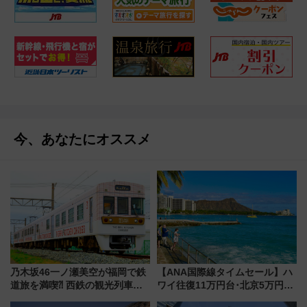
今、あなたにオススメ
乃木坂46一ノ瀬美空が福岡で鉄
【ANA国際線タイムセール】ハ
道旅を満喫⁈ 西鉄の観光列車
ワイ往復11万円台･北京5万円台
「THE RAIL KITCHEN
～、憧れのビジネスクラスも！