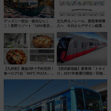
ディズニー前泊・後泊ならこ
北九州モノレール、新型車両導
こ！星野リゾート「1955東京ベ
入へ 今日からデザイン総選挙
イ」が子連れや夕食難民を救う5
始まる
つの理由 無料バス＆24時間サー
ビスで混雑回避
【九州初】最短2秒で予約完売！
【西武新宿線】新車両「トキイ
食べログ1位「400℃ PIZZA」が
ロ」2027年春運行開始！田無・
博多駅すぐの明治公園に8/7オー
新所沢にも停車 2028年春には
プン。もつ鍋風など限定メニュ
「第2弾」も
ーも