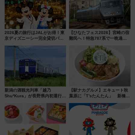
2026夏の旅行はJALがお得！東
【ひなたフェス2026】宮崎の宿
京ディズニーシー完全貸切パー
難民へ！特急787系で一晩過ご
ティー招待券が当たるキャンペ
せる夜間滞在型イベント「スワ
ーン始まる 条件は「夏の国内
ローおひさま」が救世主に？
線に2回搭乗」
新潟の酒観光列車「越乃
【駅ナカグルメ】エキュート秋
Shu*Kura」が長野県内初運行！
葉原に「T’sたんたん」 新橋に
地酒と食を味わう信州プレDC特
551蓬莱のDNAを継ぐ「東京豚
別企画
饅」、オムライス専門店「肉と
たまご」新グルメ続々登場！
【2026年8月】