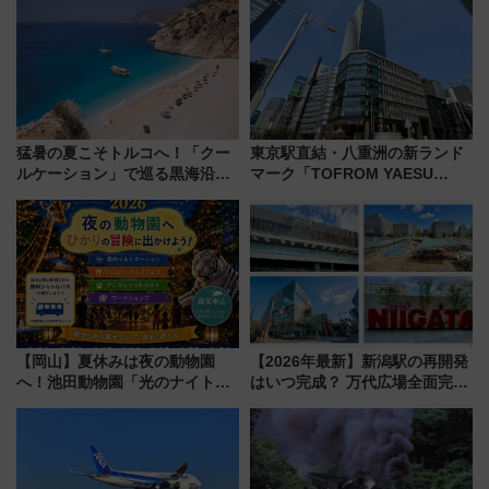
CHIKUGO」で巡る福岡･太宰
来春のGW旅行まで狙える激ア
府･柳川の旅！YouTubeが公開
ツ路線まとめ（8/10まで）
に
猛暑の夏こそトルコへ！「クー
東京駅直結・八重洲の新ランド
ルケーション」で巡る黒海沿岸
マーク「TOFROM YAESU
やエーゲ海の避暑リゾート 関
TOWER」9/10開業！ 雨に濡れ
連検索数が前年比237％増、ナ
ないバスターミナル直結でスキ
ショジオも認める『2026年に訪
マ時間が充実
れるべき世界の旅先』
【岡山】夏休みは夜の動物園
【2026年最新】新潟駅の再開発
へ！池田動物園「光のナイトズ
はいつ完成？ 万代広場全面完成
ー2026」で光と動物が彩る特別
から「にいがた2キロ」・古町再
な夜
開発、バスタ新潟構想まで徹底
解説！