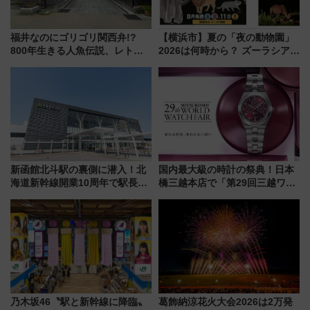
福井なのにゴリゴリ関西弁!?
【横浜市】夏の「夜の動物園」
800年生きる人魚伝説、レトロ
2026は何時から？ ズーラシア・
建築の町並み「小浜西組」、町
野毛山・金沢の電車アクセスや
屋カフェで非日常を！週末観光
見どころ、限定イベントを徹底
に最適な小浜の歩き方
解説！
新函館北斗駅の裏側に潜入！北
国内最大級の時計の祭典！日本
海道新幹線開業10周年で駅長
橋三越本店で「第29回三越ワー
室・地下通路など公開イベン
ルドウォッチフェア」開幕
ト 参加方法や体験内容を紹介
【2026年8月5日～25日】
乃木坂46〝駅と新幹線に降臨〟
葛飾納涼花火大会2026は2万発