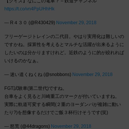
【クイズ】なにこの電車？ – 鉄道チャンネル
https://t.co/vn4PpUHhHk
— R４３０ (@R430429)
November 29, 2018
フリーゲージトレインの二代目。やはり実用化は難しいの
ですかね。採算性を考えるとマルチな活躍が出来るように
したいのは分かりますけれど。近鉄のように的が絞れれば
いけるのかなぁ。
— 迷い道くねくね (@snobbons)
November 29, 2018
FGT試験車(第二世代)ですね。
台車をよく見ると川崎重工のマークが付いていますね。
実際に軌道可変する瞬間(２重のヨーダンパが複雑に動い
たり?)を想像するだけでご飯３杯行けそうです(笑)
— 怒荒 (@44dragons)
November 29, 2018