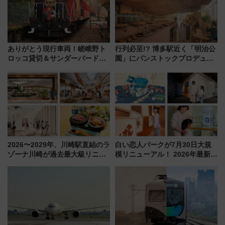
ありがとう現行車両！嵯峨野ト
行列必至!? 博多駅近く「明治公
ロッコ貸切＆サンダーバードレ
園」にパンストックプロデュー
ストランで語り合う秋の京都
スの新業態『Land Bageri』8/7
斉藤雪乃＆福原トシヒロと行
オープン 秋からはビストロ営業
く！9月13日「京都の鉄道満喫
も！
ツアー」開催
2026〜2029年、川崎駅直結のラ
白い恋人パークが7月30日大規
ゾーナ川崎が過去最大級リニュ
模リニューアル！ 2026年最新の
ーアル！ フードコート拡大など
新エリア・工場見学の見どころ
「いつから何が変わるか」徹底
と料金・アクセスを徹底解説
解説！
（札幌市）