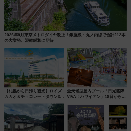
2026年9月東京メトロダイヤ改正！銀座線・丸ノ内線で合計212本
の大増発、混雑緩和に期待
【札幌から日帰り観光】ロイズ
全天候型屋内プール「日光霧降
カカオ＆チョコレートタウン3周
VIVA！ハワイアン」18日から営
年！ 9月は入場料半額やチョコ
業開始 小さなお子様連れのフ
詰め放題を開催、ロイズタウン
ァミリーから大人まで幅広い世
駅からのアクセスも
代が一日中楽しる夏のリゾート
を楽しんで