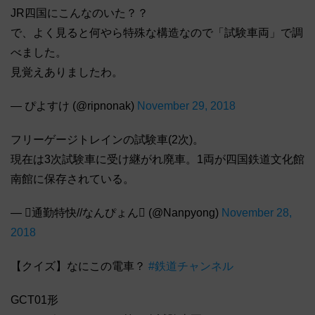
JR四国にこんなのいた？？
で、よく見ると何やら特殊な構造なので「試験車両」で調
べました。
見覚えありましたわ。
— ぴよすけ (@ripnonak)
November 29, 2018
フリーゲージトレインの試験車(2次)。
現在は3次試験車に受け継がれ廃車。1両が四国鉄道文化館
南館に保存されている。
— 通勤特快//なんぴょん (@Nanpyong)
November 28,
2018
【クイズ】なにこの電車？
#鉄道チャンネル
GCT01形