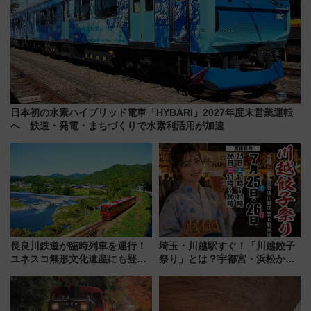
日本初の水素ハイブリッド電車「HYBARI」2027年度末営業運転
へ 鉄道・発電・まちづくりで水素利活用が加速
長良川鉄道が臨時列車を運行！
埼玉・川越駅すぐ！「川越餃子
ユネスコ無形文化遺産にも登録
祭り」とは？宇都宮・浜松から
された「郡上おどり」楽しむ人
ご当地和牛まで全国の人気餃子
に 乗車には予約が必要
を食べ比べ【7月25日・26日開
催】