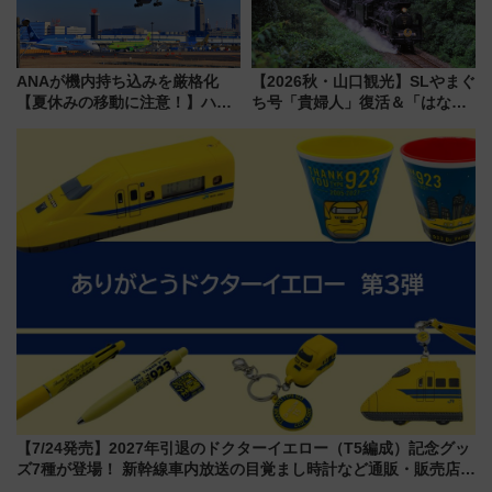
ANAが機内持ち込みを厳格化
【2026秋・山口観光】SLやまぐ
【夏休みの移動に注意！】ハン
ち号「貴婦人」復活＆「はなあ
ドバッグやPCケースも対象の
かり」初走行区間も！山口DCの
「身の回り品」新サイズ制限
注目観光列車まとめ きっぷの取
(40×30×20cm)おさらい
り方は？
【7/24発売】2027年引退のドクターイエロー（T5編成）記念グッ
ズ7種が登場！ 新幹線車内放送の目覚まし時計など通販・販売店舗
まとめ