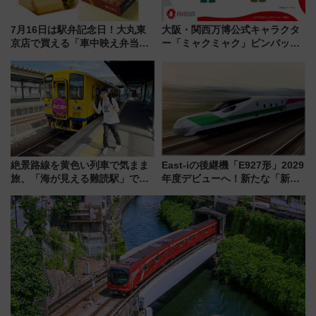
7月16日は駅弁記念日！大丸東
大阪・関西万博公式キャラクタ
京店で買える「車中映え弁当」
ー「ミャクミャク」ピンバッジ
フェア【2026年夏】
新登場！関西の駅構内などで7月
中旬発売
絶景路線を黄色い列車で気まま
East-iの後継機「E927形」2029
旅、「海が見える難読駅」で幸
年度デビューへ！新たな「新幹
せの黄色いハンカチに願いを
線専用検測車」の性能を徹底解
「新・鉄道ひとり旅」279回目
説【JR東日本】
の舞台は「島原鉄道」