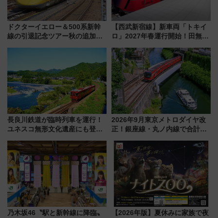
ドクターイエロー＆500系新幹
【西武新宿線】新車両「トキイ
線の引退記念ツアー秋の追加企
ロ」2027年春運行開始！田無・
画が決定！乗車体験やグッズ・
新所沢にも停車 2028年春には
ホテル情報まとめ
「第2弾」も
長良川鉄道が臨時列車を運行！
2026年9月東京メトロダイヤ改
ユネスコ無形文化遺産にも登録
正！銀座線・丸ノ内線で合計
された「郡上おどり」楽しむ人
212本の大増発、混雑緩和に期
に 乗車には予約が必要
待
乃木坂46〝駅と新幹線に降臨〟
【2026年版】夏休みに家族で夜