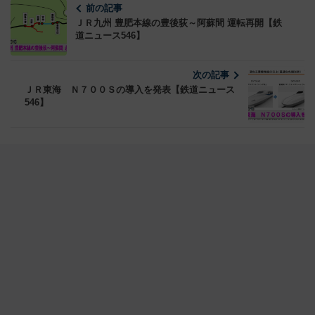
前の記事
ＪＲ九州 豊肥本線の豊後荻～阿蘇間 運転再開【鉄
道ニュース546】
次の記事
ＪＲ東海 Ｎ７００Ｓの導入を発表【鉄道ニュース
546】