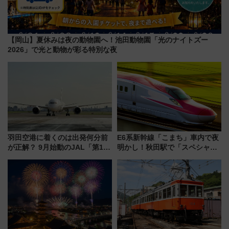
【岡山】夏休みは夜の動物園へ！池田動物園「光のナイトズー
2026」で光と動物が彩る特別な夜
羽田空港に着くのは出発何分前
E6系新幹線「こまち」車内で夜
が正解？ 9月始動のJAL「第1タ
明かし！秋田駅で「スペシャル
ーミナル北側サテライト」は徒
ナイト」8月開催、料金や予約方
歩1キロ超え！ 知っておきたい
法は？
変更点まとめ