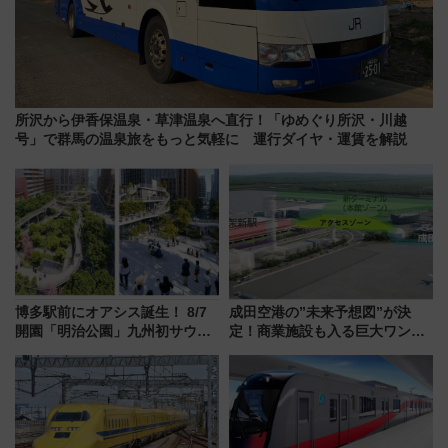
所沢から伊香保温泉・草津温泉へ直行！「ゆめぐり所沢・川越
号」で群馬の温泉旅をもっと気軽に 運行ダイヤ・運賃を解説
博多駅前にオアシス誕生！ 8/7
成田空港の”未来予想図”が決
開園「明治公園」九州初サウナ
定！商業施設も入る巨大ワンタ
TOTOPAや日本一のピザなど絶
ーミナル、京成の高架新駅整備
品グルメ登場で駅前の過ごし方
で新型特急が品川･羽田とを結
はどう変わる？
ぶ！ JR空港駅は2面3線化！