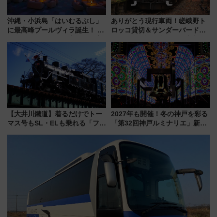
沖縄・小浜島「はいむるぶし」
ありがとう現行車両！嵯峨野ト
に最高峰プールヴィラ誕生！ 石
ロッコ貸切＆サンダーバードレ
垣島から船で向かう究極のご褒
ストランで語り合う秋の京都
美旅「何もしない贅沢」を体験
斉藤雪乃＆福原トシヒロと行
してみない？
く！9月13日「京都の鉄道満喫
ツアー」開催
【大井川鐵道】着るだけでトー
2027年も開催！冬の神戸を彩る
マス号もSL・ELも乗れる「フリ
「第32回神戸ルミナリエ」新た
ーきっぷTシャツ」8月6日より
な「希望の鐘」とともに震災の
受注販売
記憶を次世代へ