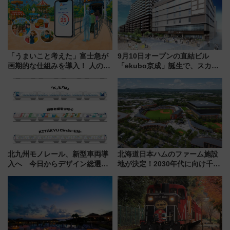
「うまいこと考えた」富士急が
9月10日オープンの直結ビル
画期的な仕組みを導入！ 人のか
「ekubo京成」誕生で、スカイ
わりにスマホが並ぶ「分身く
ライナーも停まる巨大ハブ駅・
ん」始動
新鎌ヶ谷はどう変わる？ 全テナ
ント情報も公開！
北九州モノレール、新型車両導
北海道日本ハムのファーム施設
入へ 今日からデザイン総選挙
地が決定！2030年代に向け千歳
始まる
線沿線が一大野球エリア