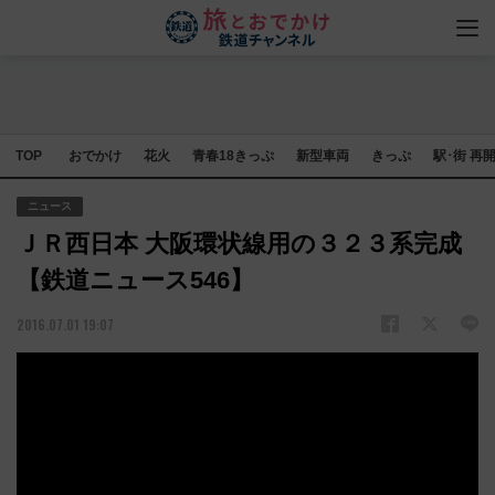
TOP
おでかけ
花火
青春18きっぷ
新型車両
きっぷ
駅･街 再
ニュース
ＪＲ西日本 大阪環状線用の３２３系完成
【鉄道ニュース546】
2016.07.01 19:07