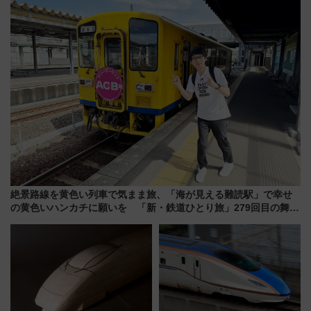
いを満喫しよう（花火鑑賞会応
月7日限定 ソフトバンクホーク
募は7/12まで！）
スとコラボ
絶景路線を黄色い列車で気まま旅、「海が見える難読駅」で幸せ
の黄色いハンカチに願いを 「新・鉄道ひとり旅」279回目の舞台
は「島原鉄道」