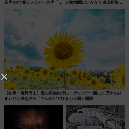
音声ARで響くメンバーの声「真
の動物園はいかが？東山動植物
夏の全国ツアー2026」
園＆のんほいパーク「ナイト
ZOO」開催情報
【岐阜・飛騨高山】夏の家族旅行に！ゲレンデ一面に20万本のひ
まわりが咲き誇る「アルコピアひまわり園」開園