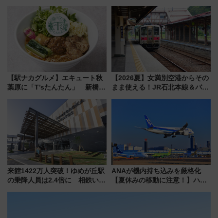
ルの違いを解説
む完全ガイド＆鉄道アクセスの
ススメ
【駅ナカグルメ】エキュート秋
【2026夏】女満別空港からその
葉原に「T’sたんたん」 新橋に
まま使える！JR石北本線＆バス
551蓬莱のDNAを継ぐ「東京豚
乗り放題「北見・網走周遊フリ
饅」、オムライス専門店「肉と
ーパス」でおトクに道東観光
たまご」新グルメ続々登場！
（8/3発売）
【2026年8月】
来館1422万人突破！ゆめが丘駅
ANAが機内持ち込みを厳格化
の乗降人員は2.4倍に 相鉄いず
【夏休みの移動に注意！】ハン
み野線「ゆめが丘ソラトス」2周
ドバッグやPCケースも対象の
年祭にそうにゃん＆DB.スター
「身の回り品」新サイズ制限
マンが登場
(40×30×20cm)おさらい