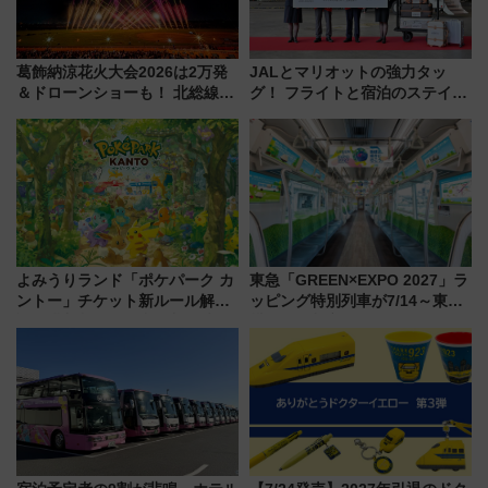
葛飾納涼花火大会2026は2万発
JALとマリオットの強力タッ
＆ドローンショーも！ 北総線を
グ！ フライトと宿泊のステイタ
使った穴場アクセスや臨時列
スマッチでFLY ON ポイントや
車、観覧スポット情報と周辺観
上級会員資格を効率よく獲得す
光まとめ（7/28開催）
る方法を解説
よみうりランド「ポケパーク カ
東急「GREEN×EXPO 2027」ラ
ントー」チケット新ルール解
ッピング特別列車が7/14～東
説！購入制限の緩和と入場時の
横・田園都市・目黒線でデビュ
本人確認が11月スタート
ー！ 注目の編成やデザインまと
め