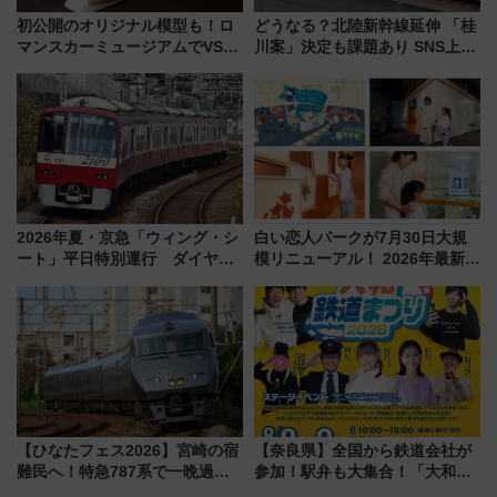
初公開のオリジナル模型も！ロ
どうなる？北陸新幹線延伸 「桂
マンスカーミュージアムでVSE
川案」決定も課題あり SNS上の
の設計秘話に迫る企画展が7月
声は
15日スタート
2026年夏・京急「ウィング・シ
白い恋人パークが7月30日大規
ート」平日特別運行 ダイヤ・
模リニューアル！ 2026年最新の
乗車方法を解説！2階建てバスや
新エリア・工場見学の見どころ
三浦海岸を堪能できるお出かけ
と料金・アクセスを徹底解説
プランもご紹介
（札幌市）
【ひなたフェス2026】宮崎の宿
【奈良県】全国から鉄道会社が
難民へ！特急787系で一晩過ご
参加！駅弁も大集合！「大和鉄
せる夜間滞在型イベント「スワ
道まつり2026」が8月8日・9日