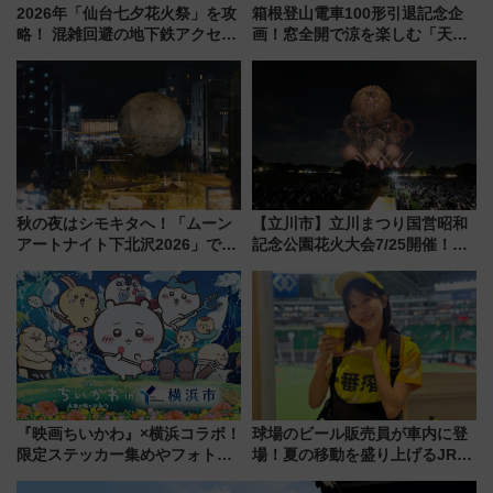
2026年「仙台七夕花火祭」を攻
箱根登山電車100形引退記念企
略！ 混雑回避の地下鉄アクセス
画！窓全開で涼を楽しむ「天然
からまだ買える有料席情報、花
クーラー体験号」と限定鉄コレ
火前に楽しむ仙台観光ルートま
発売
で解説！
秋の夜はシモキタへ！「ムーン
【立川市】立川まつり国営昭和
アートナイト下北沢2026」でイ
記念公園花火大会7/25開催！
マーシブシアターやアート巡り
5000発の花火が夜を彩る 今年は
を満喫しよう
混雑に要注意、その理由は
『映画ちいかわ』×横浜コラボ！
球場のビール販売員が車内に登
限定ステッカー集めやフォトス
場！夏の移動を盛り上げるJR九
ポット、特別花火でみなとみら
州「ビール新幹線」7月31日・8