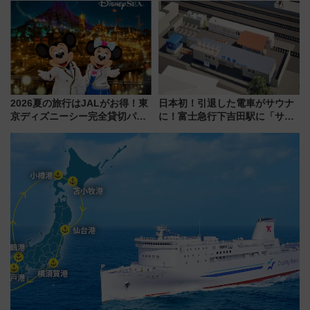
ローおひさま」が救世主に？
に開催決定
2026夏の旅行はJALがお得！東
日本初！引退した電車がサウナ
京ディズニーシー完全貸切パー
に！富士急行下吉田駅に「サ電
ティー招待券が当たるキャンペ
（SADEN）」2026年12月開
ーン始まる 条件は「夏の国内
業 行き交う電車の音や振動を
線に2回搭乗」
感じながら「ととのう」新感覚