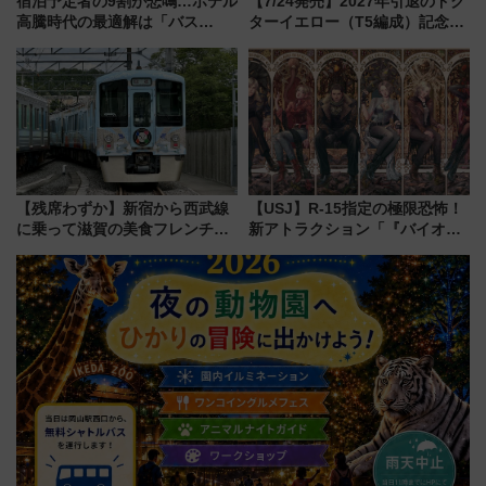
宿泊予定者の9割が悲鳴…ホテル
【7/24発売】2027年引退のドク
高騰時代の最適解は「バス
ターイエロー（T5編成）記念グ
泊」!? WILLER最新調査で判明
ッズ7種が登場！ 新幹線車内放
した、推し活遠征や観光時のリ
送の目覚まし時計など通販・販
アルな懐事情
売店舗まとめ
【残席わずか】新宿から西武線
【USJ】R-15指定の極限恐怖！
に乗って滋賀の美食フレンチを
新アトラクション「『バイオハ
堪能？ 大人気レストラン列車
ザード レクイエム』 ザ・ダイ
「52席の至福」で味わう近江牛
ブ」今秋登場 ―予測不能の恐
や伝統文化の特別コラボ
怖に泣き叫べ―