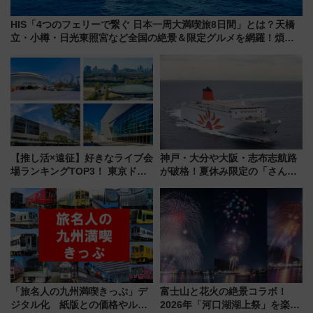
HIS「4つのフェリーで繋ぐ 日本一周大満喫旅8日間」とは？天橋
立・小樽・日光東照宮など全国の絶景＆限定グルメを網羅！煩雑
な手続きも不要でお手軽に楽しめるプランが登場
【推し活×遠征】好きなライブ会
神戸・大分や大阪・志布志航路
場ランキングTOP3！ 東京ドー
が破格！夏休み限定の「さんふ
ムや大阪城ホールが選ばれる理
らわあスペシャルセール」スタ
由と交通アクセス術、ライブ会
ート 夕朝食ビュッフェ付きで
場に何を求める？
快適な船旅はいかが？
「旅名人の九州満喫きっぷ」デ
富士山と花火の絶景コラボ！
ジタル化 紙版との価格やルー
2026年「河口湖湖上祭」を楽し