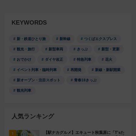
KEYWORDS
新・鉄道ひとり旅
新幹線
つくばエクスプレス
観光・旅行
新型車両
きっぷ
新型・更新
おでかけ
ダイヤ改正
特急列車
花火
イベント列車・臨時列車
再開発
新線・新駅開業
新オープン・注目スポット
青春18きっぷ
観光列車
人気ランキング
【駅ナカグルメ】エキュート秋葉原に「T’sた