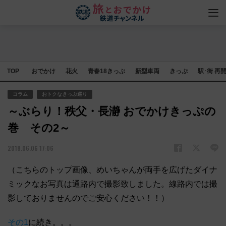
TOP
おでかけ
花火
青春18きっぷ
新型車両
きっぷ
駅･街 再
コラム
おトクなきっぷ巡り
～ぶらり！秩父・長瀞 おでかけきっぷの
巻 その2～
2018.06.06 17:06
（こちらのトップ画像、めいちゃんが両手を広げたダイナ
ミックなお写真は通路内で撮影致しました。線路内では撮
影しておりませんのでご安心ください！！）
その1
に続き。。。