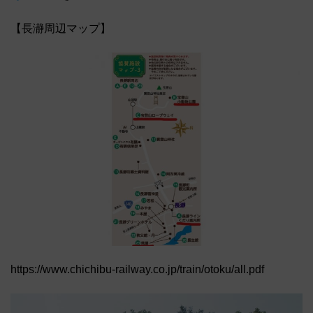
【長瀞周辺マップ】
https://www.chichibu-railway.co.jp/train/otoku/all.pdf