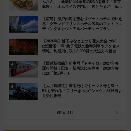
んたん」 新橋に551蓬莱のDNAを継ぐ「東京
豚饅」、オムライス専門店「肉とたまご」新グ
ルメ続々登場！【2026年8月】
【広島】瀬戸内海を望むリゾートホテルで叶え
る！グランドプリンスホテル広島のフォトウエ
ディング＆カジュアルパーティープラン
【2026年】銚子みなとまつり花火大会は8/8
(土)開催！JR･銚子電鉄の臨時列車やアクセス
情報、利根川に咲く8,000発の大迫力＆屋台を
満喫
【西武新宿線】新車両「トキイロ」2027年春
運行開始！田無・新所沢にも停車 2028年春
には「第2弾」も
【大井川鐵道】着るだけでトーマス号もSL・
ELも乗れる「フリーきっぷTシャツ」8月6日よ
り受注販売
VIEW ALL