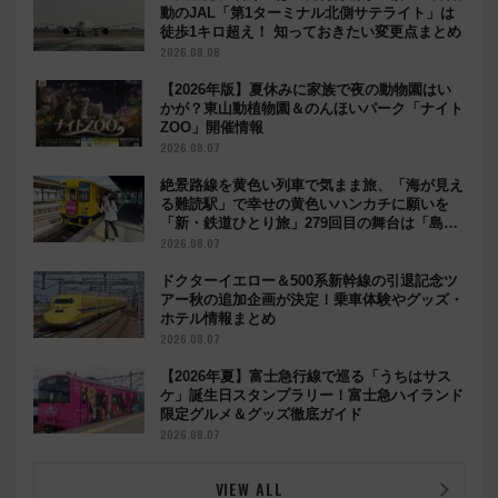
動のJAL「第1ターミナル北側サテライト」は
徒歩1キロ超え！ 知っておきたい変更点まとめ
2026.08.08
【2026年版】夏休みに家族で夜の動物園はい
かが？東山動植物園＆のんほいパーク「ナイト
ZOO」開催情報
2026.08.07
絶景路線を黄色い列車で気まま旅、「海が見え
る難読駅」で幸せの黄色いハンカチに願いを
「新・鉄道ひとり旅」279回目の舞台は「島原
鉄道」
2026.08.07
ドクターイエロー＆500系新幹線の引退記念ツ
アー秋の追加企画が決定！乗車体験やグッズ・
ホテル情報まとめ
2026.08.07
【2026年夏】富士急行線で巡る「うちはサス
ケ」誕生日スタンプラリー！富士急ハイランド
限定グルメ＆グッズ徹底ガイド
2026.08.07
VIEW ALL