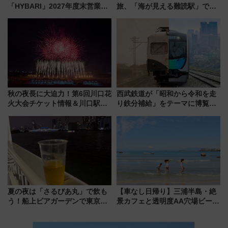
「HYBARI」2027年度末営業運
旅、「海が見える難読駅」で幸
転へ 鉄道・発電・まちづくり
せの黄色いハンカチに願いを
で水素利活用が加速
「新・鉄道ひとり旅」279回目
の舞台は「島原鉄道」
秋の夜長に大迫力！第6回川口花
西武鉄道が「昭和から令和を走
火大会チケット情報＆川口駅か
り鉄分補給」をテーマに博覧会
らのアクセスガイド
を実施！くすのきホールで8月
14日から 新車両「トキイロ」体
験ブースも アクセスや申込方法
を解説
夏の夜は「さるびあ丸」で飲も
【車なし日帰り】三浦半島・絶
う！船上ビアガーデンで東京湾
景カフェと透明度AA穴場ビーチ
の夜景を眺めながら軽く一
を巡る！ おトクな電車きっぷ活
杯……工場直送生ビールや島グ
用してストレスフリー旅へ行こ