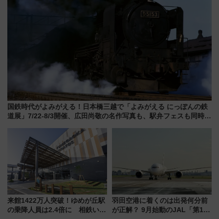
国鉄時代がよみがえる！日本橋三越で「よみがえる にっぽんの鉄
道展」7/22-8/3開催、広田尚敬の名作写真も、駅弁フェスも同時開
催！
来館1422万人突破！ゆめが丘駅
羽田空港に着くのは出発何分前
の乗降人員は2.4倍に 相鉄いず
が正解？ 9月始動のJAL「第1タ
み野線「ゆめが丘ソラトス」2周
ーミナル北側サテライト」は徒