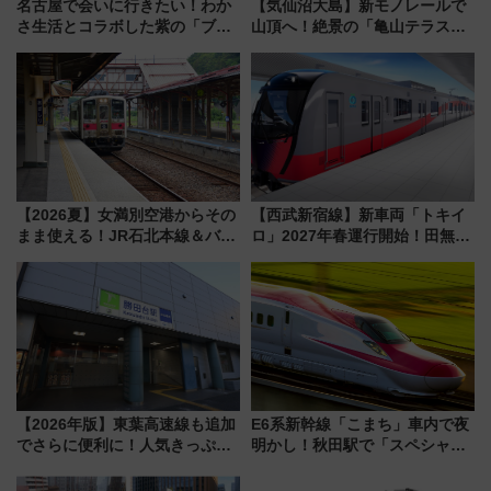
名古屋で会いに行きたい！わか
【気仙沼大島】新モノレールで
さ生活とコラボした紫の「ブル
山頂へ！絶景の「亀山テラス
ーベリーぴよりん」期間限定販
360°」が7月19日オープン、休
売
暇村のお得な日帰りプランも登
場
【2026夏】女満別空港からその
【西武新宿線】新車両「トキイ
まま使える！JR石北本線＆バス
ロ」2027年春運行開始！田無・
乗り放題「北見・網走周遊フリ
新所沢にも停車 2028年春には
ーパス」でおトクに道東観光
「第2弾」も
（8/3発売）
【2026年版】東葉高速線も追加
E6系新幹線「こまち」車内で夜
でさらに便利に！人気きっぷ
明かし！秋田駅で「スペシャル
「サンキューちばフリーパス」
ナイト」8月開催、料金や予約方
今年も発売 秋・早春に千葉県を
法は？