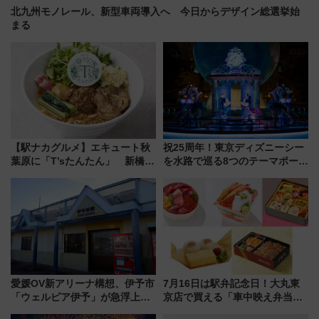
北九州モノレール、新型車両導入へ 今日からデザイン総選挙始
まる
【駅ナカグルメ】エキュート秋
祝25周年！東京ディズニーシー
葉原に「T’sたんたん」 新橋に
を水路で巡る8つのテーマポート
551蓬莱のDNAを継ぐ「東京豚
と限定デコレーションを解説
饅」、オムライス専門店「肉と
たまご」新グルメ続々登場！
【2026年8月】
愛媛OV新アリーナ構想、伊予市
7月16日は駅弁記念日！大丸東
「ウェルピア伊予」が急浮上！
京店で買える「車中映え弁当」
サイボウズ青野社長の参加表明
フェア【2026年夏】