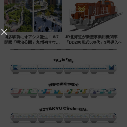
巡るなら使い勝手・コスパ抜群
博多駅前にオアシス誕生！ 8/7
JR北海道が新型事業用機関車
開園「明治公園」九州初サウナ
「DD200形式500代」3両導入へ
TOTOPAや日本一のピザなど絶
品グルメ登場で駅前の過ごし方
はどう変わる？