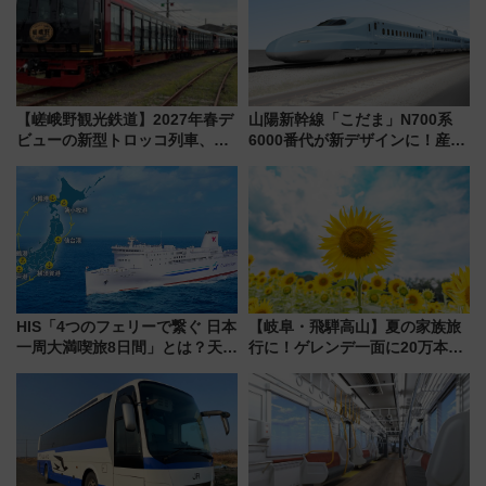
【嵯峨野観光鉄道】2027年春デ
山陽新幹線「こだま」N700系
ビューの新型トロッコ列車、い
6000番代が新デザインに！産学
よいよ試運転開始へ！現行車両
連携で描く瀬戸内の波模様 運
は2026年で引退
用は今冬から
HIS「4つのフェリーで繋ぐ 日本
【岐阜・飛騨高山】夏の家族旅
一周大満喫旅8日間」とは？天橋
行に！ゲレンデ一面に20万本の
立・小樽・日光東照宮など全国
ひまわりが咲き誇る「アルコピ
の絶景＆限定グルメを網羅！煩
アひまわり園」開園
雑な手続きも不要でお手軽に楽
しめるプランが登場