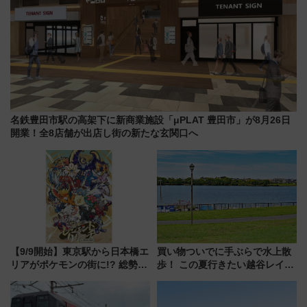
名鉄豊田市駅の高架下に新商業施設「μPLAT 豊田市」が8月26日
開業！全8店舗が出店し街の新たな玄関口へ
【9/9開始】東京駅から日本橋エ
買い物ついでに手ぶらで水上散
リアがポケモンの街に!? 総勢
歩！ この夏行きたい越谷レイク
100匹以上が出現「レジェンド
タウンの新たな水辺の憩いエリ
リサーチ」本格謎解き・グッズ
ア「LAKESIDE PARK」（埼玉
情報まとめ
県越谷市）