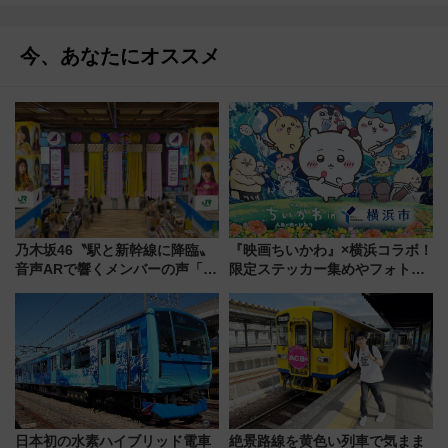
今、あなたにオススメ
乃木坂46〝駅と新幹線に降臨〟
『映画ちいかわ』×横浜コラボ！
音声ARで響くメンバーの声「真
限定ステッカー集めやフォトス
夏の全国ツアー2026」
ポット、特別花火でみなとみら
いを満喫しよう（花火鑑賞会応
募は7/12まで！）
日本初の水素ハイブリッド電車
絶景路線を黄色い列車で気まま