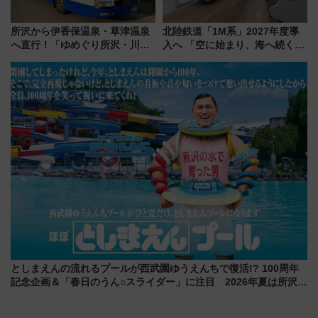
所沢から伊香保温泉・草津温泉
北陸鉄道「1M系」2027年度導
へ直行！「ゆめぐり所沢・川越
入へ 「空に始まり、海へ続く」
号」で群馬の温泉旅をもっと気
白山比咩神社をモチーフにした
軽に 運行ダイヤ・運賃を解説
神秘的なデザイン
としまえんの流れるプールが西武園ゆうえんちで復活!? 100周年
記念企画＆「春日のうん○スライダー」に注目 2026年夏は所沢へ
遊びに行こう