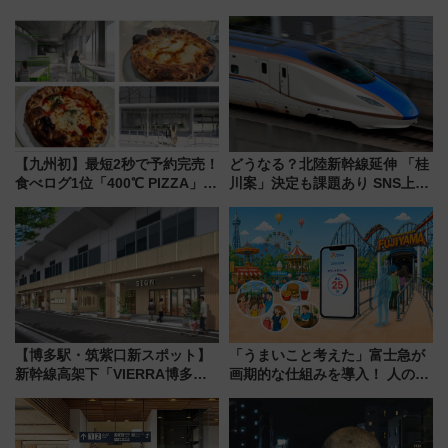
き叫べ―
【九州初】最短2秒で予約完売！
どうなる？北陸新幹線延伸 「桂
食べログ1位「400℃ PIZZA」が
川案」決定も課題あり SNS上の
博多駅すぐの明治公園に8/7オー
声は
プン。もつ鍋風など限定メニュ
ーも
【博多駅・筑紫口新スポット】
「うまいこと考えた」富士急が
新幹線高架下「VIERRA博多テ
画期的な仕組みを導入！ 人のか
ラス」が9/18開業！九州初出店
わりにスマホが並ぶ「分身く
など注目の全6店舗 「博多活憩
ん」始動
通り」も一新