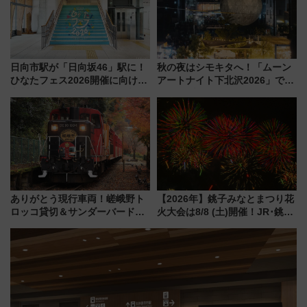
日向市駅が「日向坂46」駅に！
秋の夜はシモキタへ！「ムーン
ひなたフェス2026開催に向けJR
アートナイト下北沢2026」でイ
九州が記念きっぷや臨時列車で
マーシブシアターやアート巡り
全力応援 夜行列車「ドリーム
を満喫しよう
おひさま号」も走る
ありがとう現行車両！嵯峨野ト
【2026年】銚子みなとまつり花
ロッコ貸切＆サンダーバードレ
火大会は8/8 (土)開催！JR･銚子
ストランで語り合う秋の京都
電鉄の臨時列車やアクセス情
斉藤雪乃＆福原トシヒロと行
報、利根川に咲く8,000発の大迫
く！9月13日「京都の鉄道満喫
力＆屋台を満喫
ツアー」開催