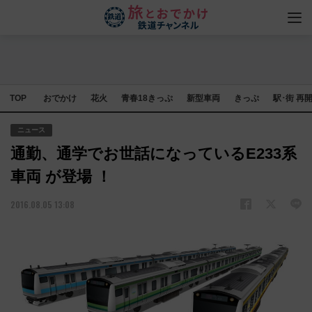
TOP
おでかけ
花火
青春18きっぷ
新型車両
きっぷ
駅･街 再
ニュース
通勤、通学でお世話になっているE233系
車両 が登場 ！
2016.08.05 13:08