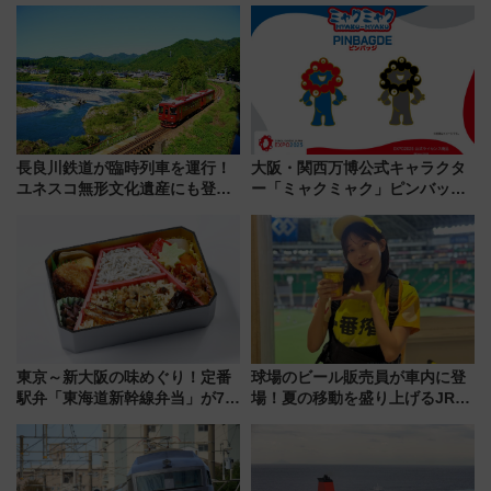
年祭にそうにゃん＆DB.スター
歩1キロ超え！ 知っておきたい
マンが登場
変更点まとめ
長良川鉄道が臨時列車を運行！
大阪・関西万博公式キャラクタ
ユネスコ無形文化遺産にも登録
ー「ミャクミャク」ピンバッジ
された「郡上おどり」楽しむ人
新登場！関西の駅構内などで7月
に 乗車には予約が必要
中旬発売
東京～新大阪の味めぐり！定番
球場のビール販売員が車内に登
駅弁「東海道新幹線弁当」が7月
場！夏の移動を盛り上げるJR九
21日にリニューアル発売
州「ビール新幹線」7月31日・8
月7日限定 ソフトバンクホーク
スとコラボ