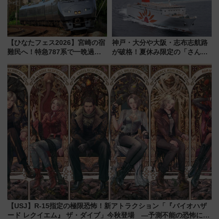
【ひなたフェス2026】宮崎の宿
神戸・大分や大阪・志布志航路
難民へ！特急787系で一晩過ご
が破格！夏休み限定の「さんふ
せる夜間滞在型イベント「スワ
らわあスペシャルセール」スタ
ローおひさま」が救世主に？
ート 夕朝食ビュッフェ付きで
快適な船旅はいかが？
【USJ】R-15指定の極限恐怖！新アトラクション「『バイオハザ
ード レクイエム』 ザ・ダイブ」今秋登場 ―予測不能の恐怖に泣