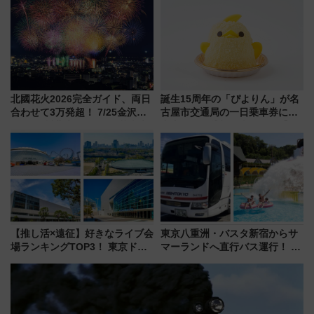
で探る鉄道アクセスの未来
北國花火2026完全ガイド、両日
誕生15周年の「ぴよりん」が名
合わせて3万発超！ 7/25金沢大
古屋市交通局の一日乗車券に！
会・8/1川北大会の2つの花火大
東山線では貸切電車も登場【限
会の日程・アクセス・観覧席ま
定1万5000枚】
とめ（石川県）
【推し活×遠征】好きなライブ会
東京八重洲・バスタ新宿からサ
場ランキングTOP3！ 東京ドー
マーランドへ直行バス運行！ お
ムや大阪城ホールが選ばれる理
トクな1Dayパスで夏のプールと
由と交通アクセス術、ライブ会
推し活を楽しもう！（2026年
場に何を求める？
8/1～31）