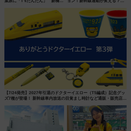
葉原に「T’sたんたん」 新橋に
ョン！新幹線通勤が変える？
551蓬莱のDNAを継ぐ「東京豚
「住みたい街」の最新トレンド
饅」、オムライス専門店「肉と
【新築マンション人気ランキン
たまご」新グルメ続々登場！
グ】
【2026年8月】
【7/24発売】2027年引退のドクターイエロー（T5編成）記念グッ
ズ7種が登場！ 新幹線車内放送の目覚まし時計など通販・販売店舗
まとめ