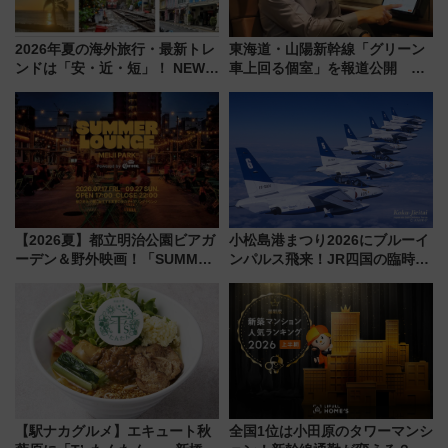
2026年夏の海外旅行・最新トレ
東海道・山陽新幹線「グリーン
ンドは「安・近・短」！ NEWT
車上回る個室」を報道公開 プ
調査から読み解く、最新の人気
ライベート感備えた上質な空間
渡航先TOP5とは？ 円安時代の
旅行術
【2026夏】都立明治公園ビアガ
小松島港まつり2026にブルーイ
ーデン＆野外映画！「SUMMER
ンパルス飛来！JR四国の臨時ダ
LOUNGE」のアクセスと上映ス
イヤや駐車場予約を徹底解説
ケジュール 夜風とビール、映画
を満喫！
【駅ナカグルメ】エキュート秋
全国1位は小田原のタワーマンシ