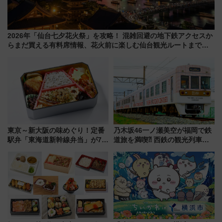
2026年「仙台七夕花火祭」を攻略！ 混雑回避の地下鉄アクセスか
らまだ買える有料席情報、花火前に楽しむ仙台観光ルートまで解
説！
東京～新大阪の味めぐり！定番
乃木坂46一ノ瀬美空が福岡で鉄
駅弁「東海道新幹線弁当」が7月
道旅を満喫⁈ 西鉄の観光列車
21日にリニューアル発売
「THE RAIL KITCHEN
CHIKUGO」で巡る福岡･太宰
府･柳川の旅！YouTubeが公開
に