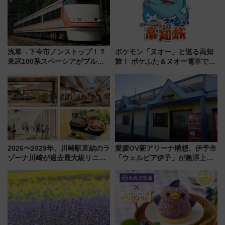
浅草→下今市ノンストップ！？
ポケモン「ヌオー」と巡る高知
東武100系スペーシアがブルー
旅！ ポケふた＆ヌオー電車で楽
リボン賞35周年記念で「デビュ
しむ鉄道スタンプラリーで土佐
ー当時の停車駅」を再現 運転
路の絶景と絶品グルメを満喫！
時刻や特急券の買い方を紹介
（7月18日スタート）
2026〜2029年、川崎駅直結のラ
愛媛OV新アリーナ構想、伊予市
ゾーナ川崎が過去最大級リニュ
「ウェルピア伊予」が急浮上！
ーアル！ フードコート拡大など
サイボウズ青野社長の参加表明
「いつから何が変わるか」徹底
で探る鉄道アクセスの未来
解説！