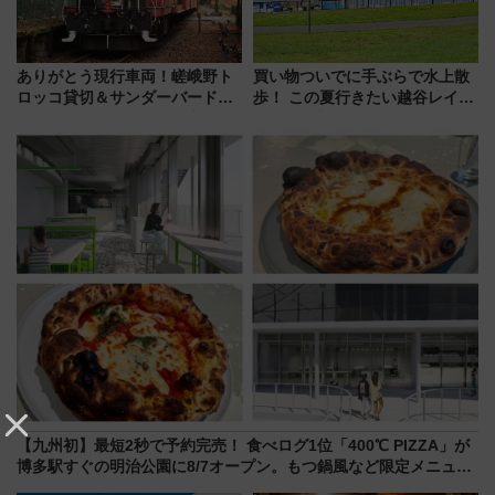
ありがとう現行車両！嵯峨野ト
買い物ついでに手ぶらで水上散
ロッコ貸切＆サンダーバードレ
歩！ この夏行きたい越谷レイク
ストランで語り合う秋の京都
タウンの新たな水辺の憩いエリ
斉藤雪乃＆福原トシヒロと行
ア「LAKESIDE PARK」（埼玉
く！9月13日「京都の鉄道満喫
県越谷市）
ツアー」開催
【九州初】最短2秒で予約完売！ 食べログ1位「400℃ PIZZA」が
博多駅すぐの明治公園に8/7オープン。もつ鍋風など限定メニュー
も