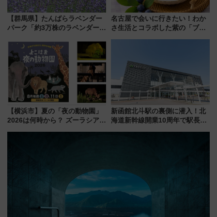
【群馬県】たんばらラベンダー
名古屋で会いに行きたい！わか
パーク「約3万株のラベンダー」
さ生活とコラボした紫の「ブル
が見頃！新幹線＆無料送迎バス
ーベリーぴよりん」期間限定販
で都心から約1時間半で夏の絶景
売
を！
【横浜市】夏の「夜の動物園」
新函館北斗駅の裏側に潜入！北
2026は何時から？ ズーラシア・
海道新幹線開業10周年で駅長
野毛山・金沢の電車アクセスや
室・地下通路など公開イベン
見どころ、限定イベントを徹底
ト 参加方法や体験内容を紹介
解説！