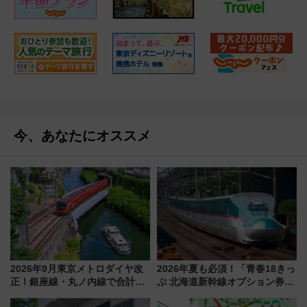
今、あなたにオススメ
2026年9月東京メトロダイヤ改
2026年夏も必須！「青春18きっ
正！銀座線・丸ノ内線で合計
ぷ 北海道新幹線オプション券」
212本の大増発、混雑緩和に期
自動改札対応ルールと途中下車