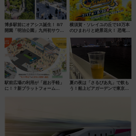
博多駅前にオアシス誕生！ 8/7
横須賀・ソレイユの丘で10万本
開園「明治公園」九州初サウナ
のひまわりと絶景花火！ 恐竜や
TOTOPAや日本一のピザなど絶
ドッグプールなど三浦半島の日
品グルメ登場で駅前の過ごし方
帰りお出かけ最新情報（2026年
はどう変わる？
7月17日～開催）
駅前広場の利用が「超お手軽」
夏の夜は「さるびあ丸」で飲も
に！？新プラットフォーム
う！船上ビアガーデンで東京湾
「HirakeBA」8月3日始動、ス
の夜景を眺めながら軽く一
マホで簡単申請 物販や演奏会な
杯……工場直送生ビールや島グ
どに【JR東日本】
ルメが美味い