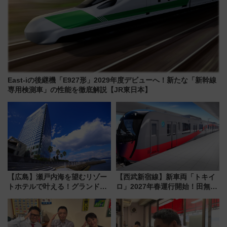
East-iの後継機「E927形」2029年度デビューへ！新たな「新幹線
専用検測車」の性能を徹底解説【JR東日本】
【広島】瀬戸内海を望むリゾー
【西武新宿線】新車両「トキイ
トホテルで叶える！グランドプ
ロ」2027年春運行開始！田無・
リンスホテル広島のフォトウエ
新所沢にも停車 2028年春には
ディング＆カジュアルパーティ
「第2弾」も
ープラン