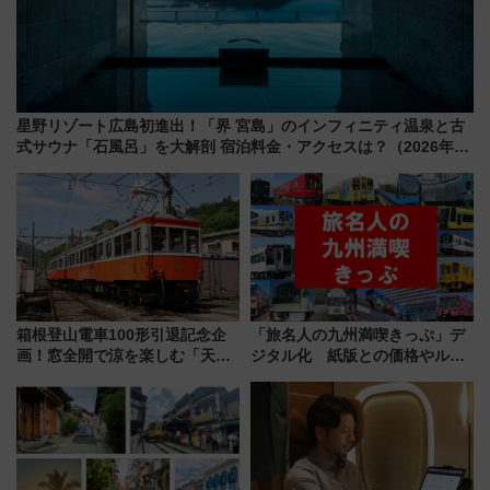
星野リゾート広島初進出！「界 宮島」のインフィニティ温泉と古
式サウナ「石風呂」を大解剖 宿泊料金・アクセスは？（2026年7
月23日開業）
箱根登山電車100形引退記念企
「旅名人の九州満喫きっぷ」デ
画！窓全開で涼を楽しむ「天然
ジタル化 紙版との価格やルー
クーラー体験号」と限定鉄コレ
ルの違いを解説
発売