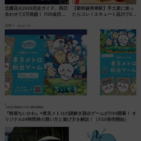
北國花火2026完全ガイド、両日
【新幹線停車駅】手土産に迷っ
合わせて3万発超！ 7/25金沢大
たらコレ！エキュート品川で3年
会・8/1川北大会の2つの花火大
連続売上1位を獲得した定番手土
会の日程・アクセス・観覧席ま
産スイーツとは？
とめ（石川県）
『映画ちいかわ』×東京メトロの謎解き脱出ゲームが7/24開幕！ オ
リジナル24時間券の買い方と遊び方を解説！（7/10発売開始）