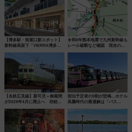
待
の罠
【博多駅・筑紫口新スポット】
令和8年熊本地震で九州新幹線も
新幹線高架下「VIERRA博多テ
レール破断など確認 現在の運
ラス」が9/18開業！九州初出店
転見合わせ状況と交通網への影
など注目の全6店舗 「博多活憩
響
通り」も一新
【名鉄広見線】新可児～御嵩間
宿泊予定者の9割が悲鳴…ホテル
が2029年4月に廃止へ 存続協
高騰時代の最適解は「バス
議終了で100年の歴史に幕
泊」!? WILLER最新調査で判明
した、推し活遠征や観光時のリ
アルな懐事情