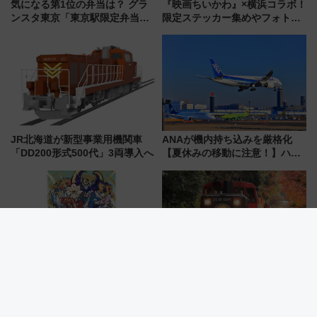
気になる第1位の弁当は？ グラ
『映画ちいかわ』×横浜コラボ！
ンスタ東京「東京駅限定弁当
限定ステッカー集めやフォトス
2026 売上ランキング」
ポット、特別花火でみなとみら
いを満喫しよう（花火鑑賞会応
募は7/12まで！）
JR北海道が新型事業用機関車
ANAが機内持ち込みを厳格化
「DD200形式500代」3両導入へ
【夏休みの移動に注意！】ハン
ドバッグやPCケースも対象の
「身の回り品」新サイズ制限
(40×30×20cm)おさらい
【9/9開始】東京駅から日本橋エ
嵯峨野観光鉄道、「DE10 機関
リアがポケモンの街に!? 総勢
車」や「SK200 運転台」見学ツ
100匹以上が出現「レジェンド
アーを開催！ ラストランイベン
リサーチ」本格謎解き・グッズ
トの一環で激レア体験できちゃ