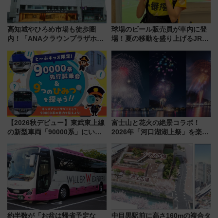
高知城やひろめ市場も徒歩圏
球場のビール販売員が車内に登
内！「ANAクラウンプラザホテ
場！夏の移動を盛り上げるJR九
ル高知」が8月開業
州「ビール新幹線」7月31日・8
月7日限定 ソフトバンクホーク
スとコラボ
【2026秋デビュー】東武東上線
富士山と花火の絶景コラボ！
の新型車両「90000系」にいち
2026年「河口湖湖上祭」を楽し
早く乗れる！ 8/11開催の小学生
む完全ガイド＆鉄道アクセスの
向け先行試乗会でキッズアンバ
ススメ
サダーになろう
約半数が「お盆は帰省予定な
中目黒駅前に高さ160mの複合タ