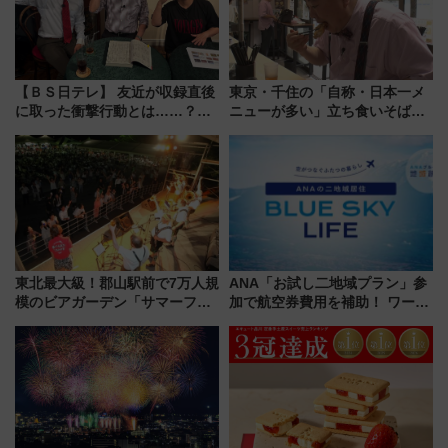
【ＢＳ日テレ】 友近が収録直後
東京・千住の「自称・日本一メ
に取った衝撃行動とは……？
ニューが多い」立ち食いそば屋
『友近・礼二の妄想トレイン』
とは？ ＢＳ日テレ『ドランク塚
で極上の夏祭り鉄道旅を放送
地のふらっと立ち食いそば』
7/27夜10時～放送
東北最大級！郡山駅前で7万人規
ANA「お試し二地域プラン」参
模のビアガーデン「サマーフェ
加で航空券費用を補助！ ワーケ
スタ IN KORIYAMA 2026」
ーションや週末移住に最適な自
7/24-26開催！ 有料席はJRE
治体は？ 2026年は対象のエリア
MALLで予約可能
が拡大！