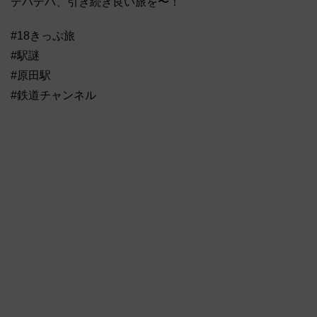
デハデハ、引き続き良い旅を〜！
#18きっぷ旅
#駅謎
#原田駅
#鉄道チャンネル