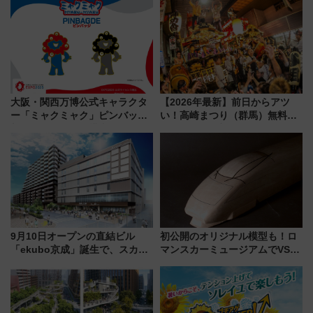
大阪・関西万博公式キャラクタ
【2026年最新】前日からアツ
ー「ミャクミャク」ピンバッジ
い！高崎まつり（群馬）無料観
新登場！関西の駅構内などで7月
覧エリアから初開催100人みこ
中旬発売
しまで
9月10日オープンの直結ビル
初公開のオリジナル模型も！ロ
「ekubo京成」誕生で、スカイ
マンスカーミュージアムでVSE
ライナーも停まる巨大ハブ駅・
の設計秘話に迫る企画展が7月
新鎌ヶ谷はどう変わる？ 全テナ
15日スタート
ント情報も公開！