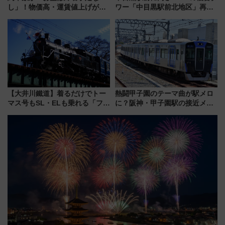
し」！物価高・運賃値上げが財
ワー「中目黒駅前北地区」再開
布を直撃、往復1万円以内なら帰
発の全貌
りたいけど……【WILLER お盆
帰省動向調査】
【大井川鐵道】着るだけでトー
熱闘甲子園のテーマ曲が駅メロ
マス号もSL・ELも乗れる「フリ
に？阪神・甲子園駅の接近メロ
ーきっぷTシャツ」8月6日より
ディがVaundy「かげろう」×向
受注販売
谷実アレンジの特別仕様へ、8月
5日始発から