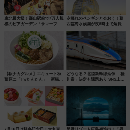
東北最大級！郡山駅前で7万人規
夕暮れのペンギンと会おう！葛
模のビアガーデン「サマーフェ
西臨海水族園が夜8時まで延長
スタ IN KORIYAMA 2026」
7/24-26開催！ 有料席はJRE
MALLで予約可能
【駅ナカグルメ】エキュート秋
どうなる？北陸新幹線延伸 「桂
葉原に「T’sたんたん」 新橋に
川案」決定も課題あり SNS上の
551蓬莱のDNAを継ぐ「東京豚
声は
饅」、オムライス専門店「肉と
たまご」新グルメ続々登場！
【2026年8月】
7月16日は駅弁記念日！大丸東
星野リゾート広島初進出！「界