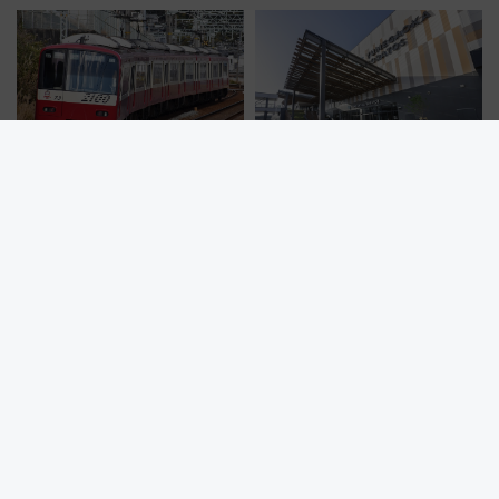
ーミナル、京成の高架新駅整備
を巡る！ おトクな電車きっぷ活
で新型特急が品川･羽田とを結
用してストレスフリー旅へ行こ
ぶ！ JR空港駅は2面3線化！
う！
2026年夏・京急「ウィング・シ
来館1422万人突破！ゆめが丘駅
ート」平日特別運行 ダイヤ・
の乗降人員は2.4倍に 相鉄いず
乗車方法を解説！2階建てバスや
み野線「ゆめが丘ソラトス」2周
三浦海岸を堪能できるお出かけ
年祭にそうにゃん＆DB.スター
プランもご紹介
マンが登場