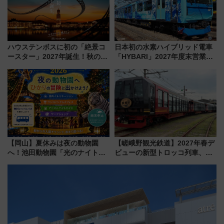
ハウステンボスに初の「絶景コ
日本初の水素ハイブリッド電車
ースター」2027年誕生！秋の
「HYBARI」2027年度末営業運
「すんごいハロウィン」見どこ
転へ 鉄道・発電・まちづくり
ろも一挙紹介
で水素利活用が加速
【岡山】夏休みは夜の動物園
【嵯峨野観光鉄道】2027年春デ
へ！池田動物園「光のナイトズ
ビューの新型トロッコ列車、い
ー2026」で光と動物が彩る特別
よいよ試運転開始へ！現行車両
な夜
は2026年で引退