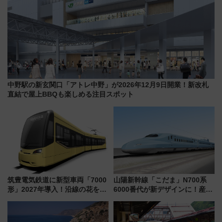
中野駅の新玄関口「アトレ中野」が2026年12月9日開業！新改札
直結で屋上BBQも楽しめる注目スポット
筑豊電気鉄道に新型車両「7000
山陽新幹線「こだま」N700系
形」2027年導入！沿線の花をイ
6000番代が新デザインに！産学
メージしたイエローを採用 車
連携で描く瀬戸内の波模様 運
内は落ち着いたゆとりある空間
用は今冬から
に