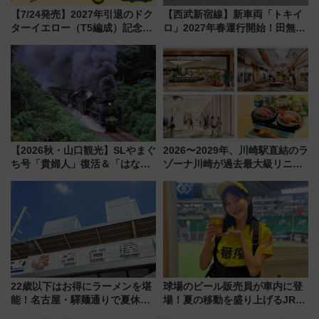
【7/24発売】2027年引退のドク
【西武新宿線】新車両「トキイ
ターイエロー（T5編成）記念グ
ロ」2027年春運行開始！田無・
ッズ7種が登場！ 新幹線車内放
新所沢にも停車 2028年春には
送の目覚まし時計など通販・販
「第2弾」も
売店舗まとめ
【2026秋・山口観光】SLやまぐ
2026〜2029年、川崎駅直結のラ
ち号「貴婦人」復活＆「はなあ
ゾーナ川崎が過去最大級リニュ
かり」初走行区間も！山口DCの
ーアル！ フードコート拡大など
注目観光列車まとめ きっぷの取
「いつから何が変わるか」徹底
り方は？
解説！
22歳以下はお得にラーメンを堪
球場のビール販売員が車内に登
能！名古屋・驛麺通りで夏休み
場！夏の移動を盛り上げるJR九
限定「U22応援割り」が7月21日
州「ビール新幹線」7月31日・8