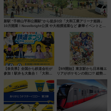
新駅 “手柄山平和公園駅”から徒歩3分「大和工業アリーナ姫路」
10月開業！Novelbright公演 や大相撲巡業など 豪華イベントとア
クセス
【奈良県】全国から鉄道会社が
【9/9開始】東京駅から日本橋エ
参加！駅弁も大集合！「大和鉄
リアがポケモンの街に!? 総勢
道まつり2026」が8月8日・9日
100匹以上が出現「レジェンド
に開催決定
リサーチ」本格謎解き・グッズ
情報まとめ