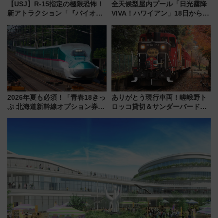
【USJ】R-15指定の極限恐怖！
全天候型屋内プール「日光霧降
新アトラクション「『バイオハ
VIVA！ハワイアン」18日から営
ザード レクイエム』 ザ・ダイ
業開始 小さなお子様連れのフ
ブ」今秋登場 ―予測不能の恐
ァミリーから大人まで幅広い世
怖に泣き叫べ―
代が一日中楽しる夏のリゾート
を楽しんで
2026年夏も必須！「青春18きっ
ありがとう現行車両！嵯峨野ト
ぷ 北海道新幹線オプション券」
ロッコ貸切＆サンダーバードレ
自動改札対応ルールと途中下車
ストランで語り合う秋の京都
の罠
斉藤雪乃＆福原トシヒロと行
く！9月13日「京都の鉄道満喫
ツアー」開催