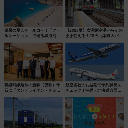
猛暑の夏こそトルコへ！「クー
【2026夏】女満別空港からその
ルケーション」で巡る黒海沿岸
まま使える！JR石北本線＆バス
やエーゲ海の避暑リゾート 関
乗り放題「北見・網走周遊フリ
連検索数が前年比237％増、ナ
ーパス」でおトクに道東観光
ショジオも認める『2026年に訪
（8/3発売）
れるべき世界の旅先』
有楽町線延伸の新駅（仮称）千
航空各社のお盆期間予約状況を
石に「ダンデライオン・チョコ
チェック！沖縄・北海道方面は
レート」が出店！ 東京メトロが
予約急増中、いまから狙うべき
1億円出資で挑む新時代のまちづ
日は？
くりとは？