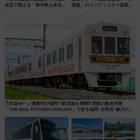
京店で買える「車中映え弁当」
宮島」のインフィニティ温泉と
フェア【2026年夏】
古式サウナ「石風呂」を大解剖
宿泊料金・アクセスは？（2026
年7月23日開業）
乃木坂46一ノ瀬美空が福岡で鉄道旅を満喫⁈ 西鉄の観光列車
「THE RAIL KITCHEN CHIKUGO」で巡る福岡･太宰府･柳川の
旅！YouTubeが公開に