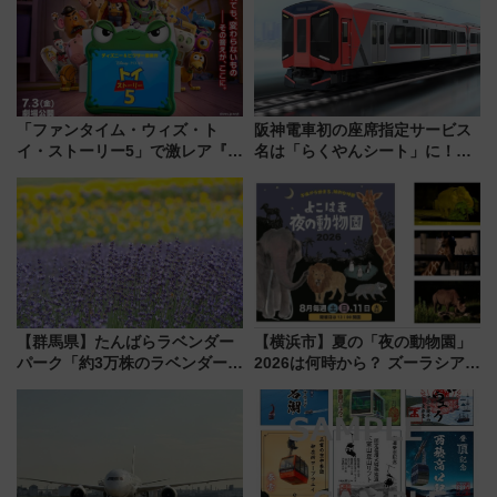
「ファンタイム・ウィズ・ト
阪神電車初の座席指定サービス
イ・ストーリー5」で激レア『ロ
名は「らくやんシート」に！新
ルカナ』カードをゲット！最新
型3000系で大阪梅田～山陽姫路
デコレーションも徹底解説
を快適移動
【群馬県】たんばらラベンダー
【横浜市】夏の「夜の動物園」
パーク「約3万株のラベンダー」
2026は何時から？ ズーラシア・
が見頃！新幹線＆無料送迎バス
野毛山・金沢の電車アクセスや
で都心から約1時間半で夏の絶景
見どころ、限定イベントを徹底
を！
解説！