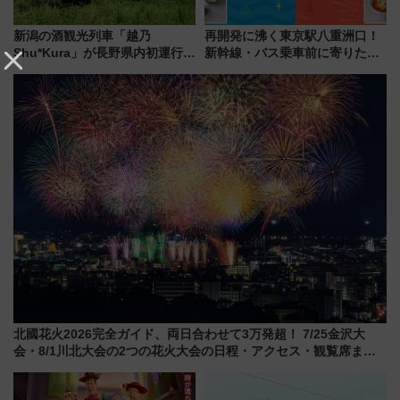
新潟の酒観光列車「越乃
再開発に沸く東京駅八重洲口！
Shu*Kura」が長野県内初運行！
新幹線・バス乗車前に寄りたい
地酒と食を味わう信州プレDC特
「ヤエチカ」2026年夏の「ひん
別企画
やり＆スタミナグルメ」6選【新
店舗も！】
北國花火2026完全ガイド、両日合わせて3万発超！ 7/25金沢大
会・8/1川北大会の2つの花火大会の日程・アクセス・観覧席まと
め（石川県）