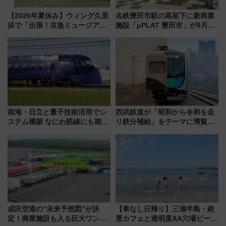
【2026年夏休み】ウィング久里
名鉄豊田市駅の高架下に新商業
浜で「出張！京急ミュージア
施設「μPLAT 豊田市」が8月26
ム」開催！入場無料でスタンプ
日開業！全8店舗が出店し街の新
ラリーや子ども制服撮影も
たな玄関口へ
南海・日立と量子技術活用でシ
西武鉄道が「昭和から令和を走
ステム構築 なにわ筋線にも期待
り鉄分補給」をテーマに博覧会
乗務員・車両計画作業を短縮へ
を実施！くすのきホールで8月
14日から 新車両「トキイロ」体
験ブースも アクセスや申込方法
を解説
成田空港の”未来予想図”が決
【車なし日帰り】三浦半島・絶
定！商業施設も入る巨大ワンタ
景カフェと透明度AA穴場ビーチ