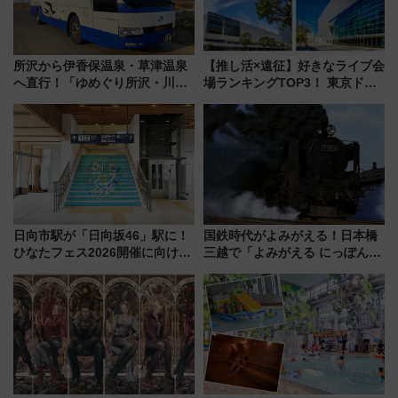
所沢から伊香保温泉・草津温泉
【推し活×遠征】好きなライブ会
へ直行！「ゆめぐり所沢・川越
場ランキングTOP3！ 東京ドー
号」で群馬の温泉旅をもっと気
ムや大阪城ホールが選ばれる理
軽に 運行ダイヤ・運賃を解説
由と交通アクセス術、ライブ会
場に何を求める？
日向市駅が「日向坂46」駅に！
国鉄時代がよみがえる！日本橋
ひなたフェス2026開催に向けJR
三越で「よみがえる にっぽんの
九州が記念きっぷや臨時列車で
鉄道展」7/22-8/3開催、広田尚
全力応援 夜行列車「ドリーム
敬の名作写真も、駅弁フェスも
おひさま号」も走る
同時開催！