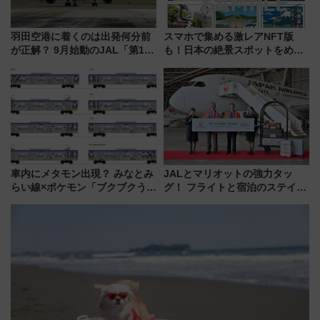
羽田空港に着くのは出発何分前
スマホで集める激レアNFT版
が正解？ 9月始動のJAL「第1タ
も！日本の絶景スポットをめぐ
ーミナル北側サテライト」は徒
って集める「索道印(さくどうい
歩1キロ超え！ 知っておきたい
ん)」企画がスタート
変更点まとめ
車内にメタモン出現？ みなとみ
JALとマリオットの強力タッ
らい線×ポケモン「ブクブクうみ
グ！ フライトと宿泊のステイタ
ぞこの街」ラッピング電車が運
スマッチでFLY ON ポイントや
行開始に！ この夏は直通列車で
上級会員資格を効率よく獲得す
横浜へ！
る方法を解説