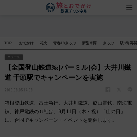
TOP
おでかけ
花火
青春18きっぷ
新型車両
きっぷ
駅･街 再
ニュース
【全国登山鉄道‰(パーミル)会】大井川鐵
道 千頭駅でキャンペーンを実施
2016.08.05 14:08
箱根登山鉄道、富士急行、大井川鐵道、叡山電鉄、南海電
鉄、神戸電鉄の６社は、8月11日（木・祝）「山の日」
に、合同でキャンペーン・イベントを開催します。