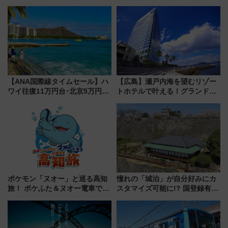
【ANA国際線タイムセール】ハ
【広島】瀬戸内海を望むリゾー
ワイ往復11万円台･北京5万円台
トホテルで叶える！グランドプ
～、憧れのビジネスクラスも！
リンスホテル広島のフォトウエ
来春のGW旅行まで狙える激ア
ディング＆カジュアルパーティ
ツ路線まとめ（8/10まで）
ープラン
ポケモン「ヌオー」と巡る高知
憧れの「城泊」が自分好みにカ
旅！ ポケふた＆ヌオー電車で楽
スタマイズ可能に!? 国登録有形
しむ鉄道スタンプラリーで土佐
文化財・丸亀城「延寿閣別館」
路の絶景と絶品グルメを満喫！
にオーダーメイド型の宿泊プラ
（7月18日スタート）
ンが誕生！