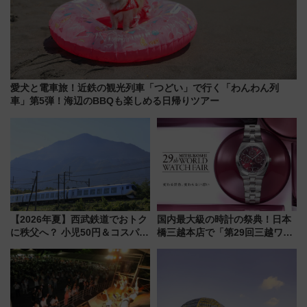
愛犬と電車旅！近鉄の観光列車「つどい」で行く「わんわん列
車」第5弾！海辺のBBQも楽しめる日帰りツアー
【2026年夏】西武鉄道でおトク
国内最大級の時計の祭典！日本
に秩父へ？ 小児50円＆コスパ最
橋三越本店で「第29回三越ワー
強きっぷで「安・近・短」な家
ルドウォッチフェア」開幕
族旅行！ 深夜の正丸トンネル探
【2026年8月5日～25日】
検や特急ラビューも