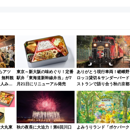
らアツ
東京～新大阪の味めぐり！定番
ありがとう現行車両！嵯峨野
）無料観
駅弁「東海道新幹線弁当」が7
ロッコ貸切＆サンダーバード
0人みこ
月21日にリニューアル発売
ストランで語り合う秋の京
斉藤雪乃＆福原トシヒロと行
く！9月13日「京都の鉄道満
ツアー」開催
！大丸東
秋の夜長に大迫力！第6回川口
よみうりランド「ポケパーク