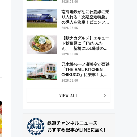
雑緩和に期待
2026.08.06
南海電鉄がなにわ筋線に乗
り入れる「次期空港特急」
の導入を決定！ピニンファ
リーナによる日本初の鉄道
2026.08.06
デザイン
【駅ナカグルメ】エキュー
ト秋葉原に「T’sたんた
ん」 新橋に551蓬莱の
DNAを継ぐ「東京豚饅」、
2026.08.06
オムライス専門店「肉とた
まご」新グルメ続々登場！
乃木坂46一ノ瀬美空が西鉄
【2026年8月】
「THE RAIL KITCHEN
CHIKUGO」に乗車！太宰
府･柳川を巡る福岡観光列
2026.08.06
車の魅力と予約攻略ガイド
VIEW ALL