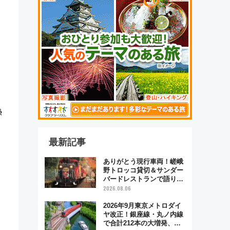
熱
最新記事
ありがとう現行車両！嵯峨
野トロッコ貸切＆サンダー
バードレストランで語り合
う秋の京都 斉藤雪乃＆福
2026.08.06
原トシヒロと行く！9月13
日「京都の鉄道満喫ツア
2026年9月東京メトロダイ
ー」開催
ヤ改正！銀座線・丸ノ内線
で合計212本の大増発、混