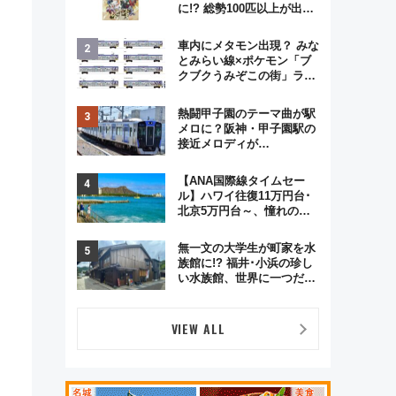
に!? 総勢100匹以上が出現
「レジェンドリサーチ」本
格謎解き・グッズ情報まと
車内にメタモン出現？ みな
め
とみらい線×ポケモン「ブ
クブクうみぞこの街」ラッ
ピング電車が運行開始に！
この夏は直通列車で横浜
熱闘甲子園のテーマ曲が駅
へ！
メロに？阪神・甲子園駅の
接近メロディが
Vaundy「かげろう」×向谷
実アレンジの特別仕様へ、
【ANA国際線タイムセー
8月5日始発から
ル】ハワイ往復11万円台･
北京5万円台～、憧れのビ
ジネスクラスも！来春の
GW旅行まで狙える激アツ
無一文の大学生が町家を水
路線まとめ（8/10まで）
族館に!? 福井･小浜の珍し
い水族館、世界に一つだけ
の塗り箸制作体験、鯖街道
の御食国など 小浜観光レポ
第2弾
VIEW ALL