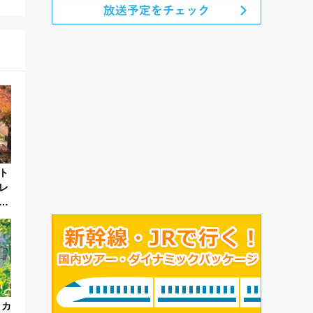
ト
レ
都
喫
 カ