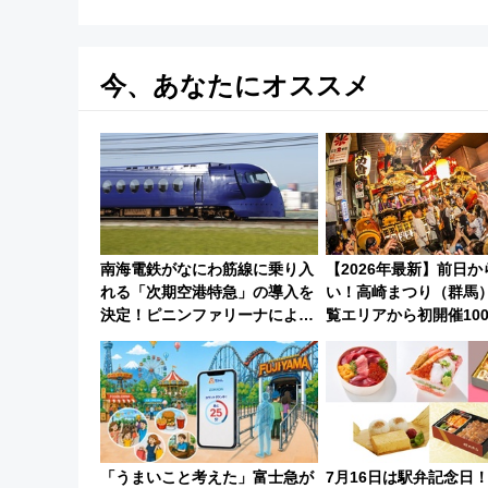
今、あなたにオススメ
南海電鉄がなにわ筋線に乗り入
【2026年最新】前日か
れる「次期空港特急」の導入を
い！高崎まつり（群馬
決定！ピニンファリーナによる
覧エリアから初開催10
日本初の鉄道デザイン
しまで
「うまいこと考えた」富士急が
7月16日は駅弁記念日