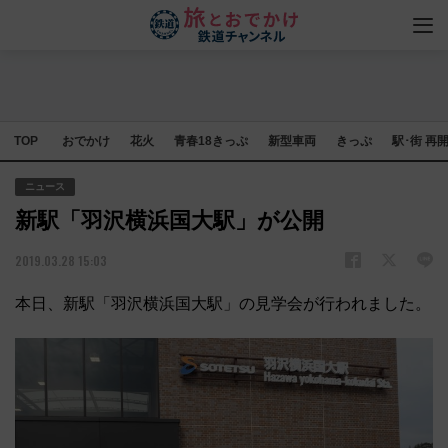
TOP
おでかけ
花火
青春18きっぷ
新型車両
きっぷ
駅･街 再
ニュース
新駅「羽沢横浜国大駅」が公開
2019.03.28 15:03
本日、新駅「羽沢横浜国大駅」の見学会が行われました。