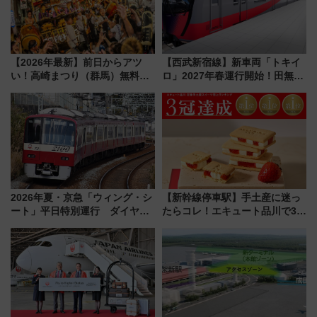
【2026年最新】前日からアツ
【西武新宿線】新車両「トキイ
い！高崎まつり（群馬）無料観
ロ」2027年春運行開始！田無・
覧エリアから初開催100人みこ
新所沢にも停車 2028年春には
しまで
「第2弾」も
2026年夏・京急「ウィング・シ
【新幹線停車駅】手土産に迷っ
ート」平日特別運行 ダイヤ・
たらコレ！エキュート品川で3年
乗車方法を解説！2階建てバスや
連続売上1位を獲得した定番手土
三浦海岸を堪能できるお出かけ
産スイーツとは？
プランもご紹介