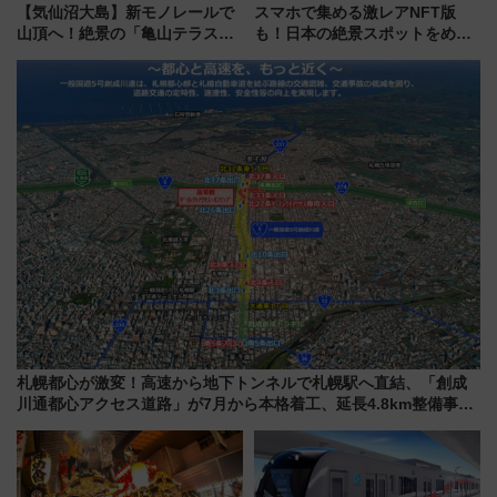
【気仙沼大島】新モノレールで
スマホで集める激レアNFT版
山頂へ！絶景の「亀山テラス
も！日本の絶景スポットをめぐ
360°」が7月19日オープン、休
って集める「索道印(さくどうい
暇村のお得な日帰りプランも登
ん)」企画がスタート
場
札幌都心が激変！高速から地下トンネルで札幌駅へ直結、「創成
川通都心アクセス道路」が7月から本格着工、延長4.8km整備事業
の全貌