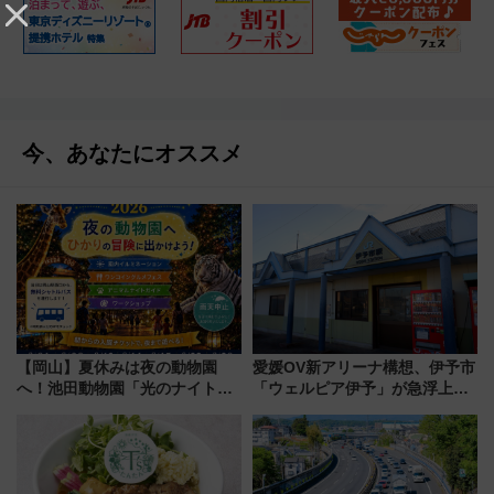
今、あなたにオススメ
【岡山】夏休みは夜の動物園
愛媛OV新アリーナ構想、伊予市
へ！池田動物園「光のナイトズ
「ウェルピア伊予」が急浮上！
ー2026」で光と動物が彩る特別
サイボウズ青野社長の参加表明
な夜
で探る鉄道アクセスの未来