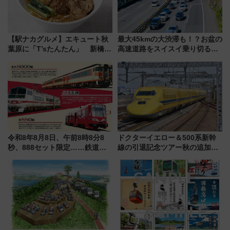
【駅ナカグルメ】エキュート秋
最大45kmの大渋滞も！？お盆の
葉原に「T’sたんたん」 新橋に
高速道路をスイスイ乗り切る快
551蓬莱のDNAを継ぐ「東京豚
適ドライブ術
饅」、オムライス専門店「肉と
たまご」新グルメ続々登場！
【2026年8月】
令和8年8月8日、午前8時8分8
ドクターイエロー＆500系新幹
秒、888セット限定……鉄道各
線の引退記念ツアー秋の追加企
社の「8・8・8」な記念きっぷ
画が決定！乗車体験やグッズ・
たち
ホテル情報まとめ