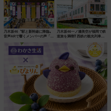
雑な手続きも不要でお手軽に楽
しめるプランが登場
乃木坂46〝駅と新幹線に降臨〟
乃木坂46一ノ瀬美空が福岡で鉄
音声ARで響くメンバーの声「真
道旅を満喫⁈ 西鉄の観光列車
夏の全国ツアー2026」
「THE RAIL KITCHEN
CHIKUGO」で巡る福岡･太宰
府･柳川の旅！YouTubeが公開
に