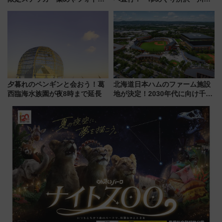
ポット、特別花火でみなとみら
号」で群馬の温泉旅をもっと気
いを満喫しよう（花火鑑賞会応
軽に 運行ダイヤ・運賃を解説
募は7/12まで！）
夕暮れのペンギンと会おう！葛
北海道日本ハムのファーム施設
西臨海水族園が夜8時まで延長
地が決定！2030年代に向け千歳
線沿線が一大野球エリア