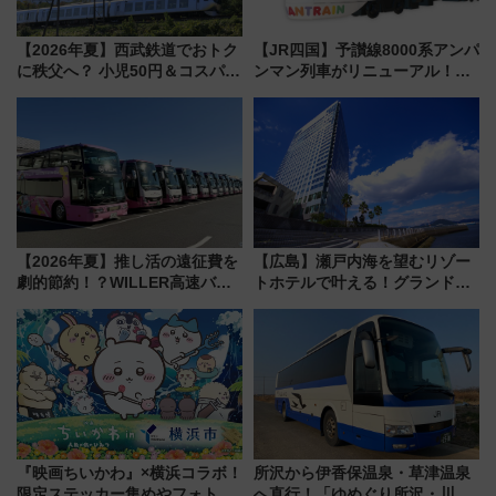
【2026年夏】西武鉄道でおトク
【JR四国】予讃線8000系アンパ
に秩父へ？ 小児50円＆コスパ最
ンマン列車がリニューアル！内
強きっぷで「安・近・短」な家
外装デザイン公開 デビューは
族旅行！ 深夜の正丸トンネル探
今年12月
検や特急ラビューも
【2026年夏】推し活の遠征費を
【広島】瀬戸内海を望むリゾー
劇的節約！？WILLER高速バス
トホテルで叶える！グランドプ
「1km5円セール」やワンコイン
リンスホテル広島のフォトウエ
温泉の最強ルート 予約期間・
ディング＆カジュアルパーティ
対象路線まとめ
ープラン
『映画ちいかわ』×横浜コラボ！
所沢から伊香保温泉・草津温泉
限定ステッカー集めやフォトス
へ直行！「ゆめぐり所沢・川越