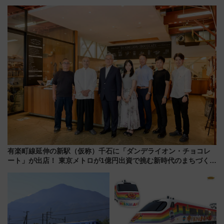
リア」満喫ガイド 鎌倉・江の
ディがVaundy「かげろう」×向
島とは異なる魅力を持つ今夏の
谷実アレンジの特別仕様へ、8月
注目スポット
5日始発から
有楽町線延伸の新駅（仮称）千石に「ダンデライオン・チョコレ
ート」が出店！ 東京メトロが1億円出資で挑む新時代のまちづくり
とは？