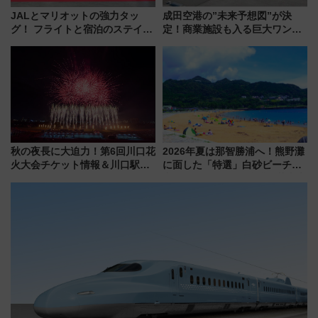
JALとマリオットの強力タッ
成田空港の”未来予想図”が決
グ！ フライトと宿泊のステイタ
定！商業施設も入る巨大ワンタ
スマッチでFLY ON ポイントや
ーミナル、京成の高架新駅整備
上級会員資格を効率よく獲得す
で新型特急が品川･羽田とを結
る方法を解説
ぶ！ JR空港駅は2面3線化！
秋の夜長に大迫力！第6回川口花
2026年夏は那智勝浦へ！熊野灘
火大会チケット情報＆川口駅か
に面した「特選」白砂ビーチは
らのアクセスガイド
必見 「第17回那智勝浦町花火大
会」は8月11日開催！