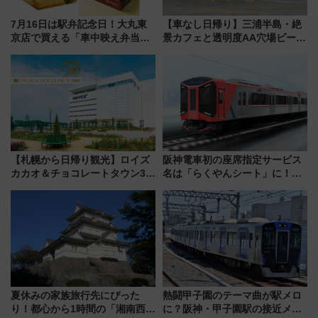
7月16日は駅弁記念日！大丸東
【車なし日帰り】三浦半島・絶
京店で買える「車中映え弁当」
景カフェと透明度AA穴場ビーチ
フェア【2026年夏】
を巡る！ おトクな電車きっぷ活
用してストレスフリー旅へ行こ
う！
【札幌から日帰り観光】ロイズ
阪神電車初の座席指定サービス
カカオ＆チョコレートタウン3周
名は「らくやんシート」に！新
年！ 9月は入場料半額やチョコ
型3000系で大阪梅田～山陽姫路
詰め放題を開催、ロイズタウン
を快適移動
駅からのアクセスも
夏休みの家族旅行先にぴった
熱闘甲子園のテーマ曲が駅メロ
り！都心から1時間の「湘南西エ
に？阪神・甲子園駅の接近メロ