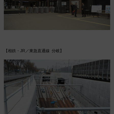
【相鉄・JR／東急直通線 分岐】