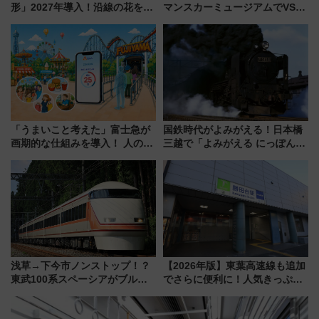
形」2027年導入！沿線の花をイ
マンスカーミュージアムでVSE
メージしたイエローを採用 車
の設計秘話に迫る企画展が7月
内は落ち着いたゆとりある空間
15日スタート
に
「うまいこと考えた」富士急が
国鉄時代がよみがえる！日本橋
画期的な仕組みを導入！ 人のか
三越で「よみがえる にっぽんの
わりにスマホが並ぶ「分身く
鉄道展」7/22-8/3開催、広田尚
ん」始動
敬の名作写真も、駅弁フェスも
同時開催！
浅草→下今市ノンストップ！？
【2026年版】東葉高速線も追加
東武100系スペーシアがブルー
でさらに便利に！人気きっぷ
リボン賞35周年記念で「デビュ
「サンキューちばフリーパス」
ー当時の停車駅」を再現 運転
今年も発売 秋・早春に千葉県を