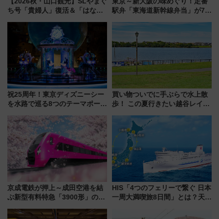
【2026秋・山口観光】SLやまぐ
東京～新大阪の味めぐり！定番
ち号「貴婦人」復活＆「はなあ
駅弁「東海道新幹線弁当」が7月
かり」初走行区間も！山口DCの
21日にリニューアル発売
注目観光列車まとめ きっぷの取
り方は？
祝25周年！東京ディズニーシー
買い物ついでに手ぶらで水上散
を水路で巡る8つのテーマポート
歩！ この夏行きたい越谷レイク
と限定デコレーションを解説
タウンの新たな水辺の憩いエリ
ア「LAKESIDE PARK」（埼玉
県越谷市）
京成電鉄が押上～成田空港を結
HIS「4つのフェリーで繋ぐ 日本
ぶ新型有料特急「3900形」のコ
一周大満喫旅8日間」とは？天橋
ンセプト・デザイン公開 愛称
立・小樽・日光東照宮など全国
募集も実施
の絶景＆限定グルメを網羅！煩