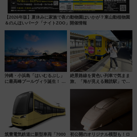
【2026年版】夏休みに家族で夜の動物園はいかが？東山動植物園
＆のんほいパーク「ナイトZOO」開催情報
沖縄・小浜島「はいむるぶし」
絶景路線を黄色い列車で気まま
に最高峰プールヴィラ誕生！ 石
旅、「海が見える難読駅」で幸
垣島から船で向かう究極のご褒
せの黄色いハンカチに願いを
美旅「何もしない贅沢」を体験
「新・鉄道ひとり旅」279回目
してみない？
の舞台は「島原鉄道」
筑豊電気鉄道に新型車両「7000
初公開のオリジナル模型も！ロ