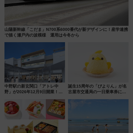
山陽新幹線「こだま」N700系6000番代が新デザインに！産学連携
で描く瀬戸内の波模様 運用は今冬から
中野駅の新玄関口「アトレ中
誕生15周年の「ぴよりん」が名
野」が2026年12月9日開業！新
古屋市交通局の一日乗車券に！
改札直結で屋上BBQも楽しめる
東山線では貸切電車も登場【限
注目スポット
定1万5000枚】