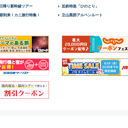
】日帰り新幹線ツアー
近鉄特急「ひのとり」
節到来！カニ旅行特集！
立山黒部アルペンルート