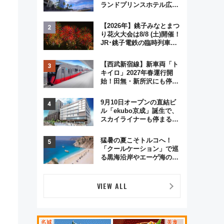
ランドプリンスホテル広島
のフォトウエディング＆カ
ジュアルパーティープラン
【2026年】銚子みなとまつ
り花火大会は8/8 (土)開催！
JR･銚子電鉄の臨時列車や
・
アクセス情報、利根川に咲
く8,000発の大迫力＆屋台
【西武新宿線】新車両「ト
を満喫
キイロ」2027年春運行開
始！田無・新所沢にも停
車 2028年春には「第2
弾」も
9月10日オープンの直結ビ
ル「ekubo京成」誕生で、
スカイライナーも停まる巨
大ハブ駅・新鎌ヶ谷はどう
変わる？ 全テナント情報も
猛暑の夏こそトルコへ！
公開！
「クールケーション」で巡
る黒海沿岸やエーゲ海の避
暑リゾート 関連検索数が
前年比237％増、ナショジ
オも認める『2026年に訪れ
VIEW ALL
るべき世界の旅先』