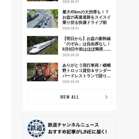
ベント「スワローおひさ
2026.08.07
ま」が救世主に？
最大45kmの大渋滞も！？
お盆の高速道路をスイスイ
乗り切る快適ドライブ術
2026.08.07
【明日から】お盆の新幹線
「のぞみ」は自由席なし！
8月8日午前はほぼ満席…で
も数時間ズラせば空きが見
2026.08.06
つかることも 混雑避ける
「空席」探しのコツ
ありがとう現行車両！嵯峨
野トロッコ貸切＆サンダー
バードレストランで語り合
う秋の京都 斉藤雪乃＆福
2026.08.06
原トシヒロと行く！9月13
日「京都の鉄道満喫ツア
VIEW ALL
ー」開催