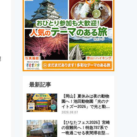
運
最新記事
【岡山】夏休みは夜の動物
園へ！池田動物園「光のナ
イトズー2026」で光と動物
が彩る特別な夜
2026.08.07
【ひなたフェス2026】宮崎
の宿難民へ！特急787系で
一晩過ごせる夜間滞在型イ