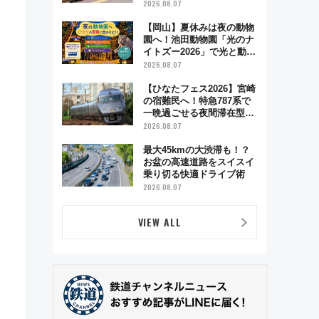
ハイランド限定グルメ＆グ
2026.08.07
ッズ徹底ガイド
【岡山】夏休みは夜の動物
園へ！池田動物園「光のナ
イトズー2026」で光と動物
が彩る特別な夜
2026.08.07
【ひなたフェス2026】宮崎
の宿難民へ！特急787系で
一晩過ごせる夜間滞在型イ
ベント「スワローおひさ
2026.08.07
ま」が救世主に？
最大45kmの大渋滞も！？
お盆の高速道路をスイスイ
乗り切る快適ドライブ術
2026.08.07
VIEW ALL