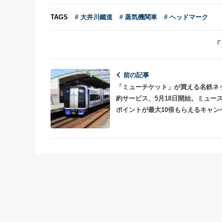
TAGS
# 大井川鐵道
# 蒸気機関車
# ヘッドマーク
「
前の記事
「ミューチケット」が買える名鉄ネ
約サービス、5月18日開始。ミュー
ポイントが最大10倍もらえるキャン
ンも開催