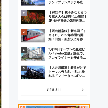
ランドプリンスホテル広島
のフォトウエディング＆カ
ジュアルパーティープラン
【2026年】銚子みなとまつ
り花火大会は8/8 (土)開催！
JR･銚子電鉄の臨時列車や
アクセス情報、利根川に咲
く8,000発の大迫力＆屋台
【西武新宿線】新車両「ト
を満喫
キイロ」2027年春運行開
始！田無・新所沢にも停
車 2028年春には「第2
弾」も
9月10日オープンの直結ビ
ル「ekubo京成」誕生で、
スカイライナーも停まる巨
大ハブ駅・新鎌ヶ谷はどう
変わる？ 全テナント情報も
【大井川鐵道】着るだけで
公開！
トーマス号もSL・ELも乗
れる「フリーきっぷTシャ
ツ」8月6日より受注販売
VIEW ALL