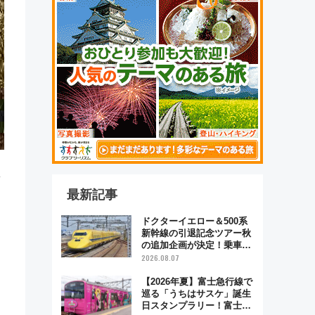
ヘ
最新記事
ドクターイエロー＆500系
新幹線の引退記念ツアー秋
の追加企画が決定！乗車体
験やグッズ・ホテル情報ま
2026.08.07
とめ
【2026年夏】富士急行線で
巡る「うちはサスケ」誕生
日スタンプラリー！富士急