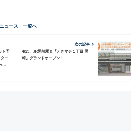
ニュース」一覧へ
次の記事
ット予
4/25、JR黒崎駅＆『えきマチ１丁目 黒
スター
崎』グランドオープン！
ぺー