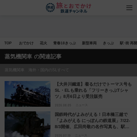
TOP
おでかけ
花火
青春18きっぷ
新型車両
きっぷ
駅･街 再
蒸気機関車
の関連記事
蒸気機関車 海外・国内のSLすべて
【大井川鐵道】着るだけでトーマス号も
SL・ELも乗れる「フリーきっぷTシャ
ツ」8月6日より受注販売
2026.08.05
ニュース
国鉄時代がよみがえる！日本橋三越で
「よみがえる にっぽんの鉄道展」7/22-
8/3開催、広田尚敬の名作写真も、駅弁
フェスも同時開催！
2026.07.19
ニュース