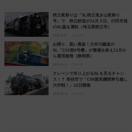
秩父夜祭りは「SL秩父曳き山夜祭り
号」で 秩父鉄道が12月３日、行田市発
のSL臨を運転（埼玉県秩父市）
2025.11.07
ニュース
お帰り、黒い勇姿！大井川鐵道の
SL「C10形8号機」が整備を終え11月か
ら運用復帰（静岡県）
2025.10.11
ニュース
クレーンで吊り上がるSLを見るチャン
ス！？ 美祢市で「C58蒸気機関車引越し
大作戦！」12日開催
2025.10.10
ニュース