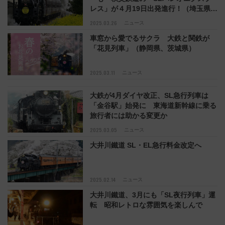
レス」が４月19日出発進行！（埼玉県秩
父市など）
2025.03.26
ニュース
車窓から愛でるサクラ 大鉄と関鉄が
「花見列車」（静岡県、茨城県）
2025.03.11
ニュース
大鉄が4月ダイヤ改正、SL急行列車は
「金谷駅」始発に 東海道新幹線に乗る
旅行者には助かる変更か
2025.03.05
ニュース
大井川鐵道 SL・EL急行料金改定へ
2025.02.14
ニュース
大井川鐵道、3月にも「SL夜行列車」運
転 昭和レトロな雰囲気を楽しんで