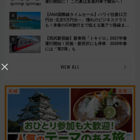
運行開始に！ この夏は直通列車で横浜へ！
【ANA国際線タイムセール】ハワイ往復11万
円台･北京5万円台～、憧れのビジネスクラス
も！来春のGW旅行まで狙える激アツ路線まと
め（8/10まで）
【西武新宿線】新車両「トキイロ」2027年春
運行開始！田無・新所沢にも停車 2028年春
には「第2弾」も
VIEW ALL