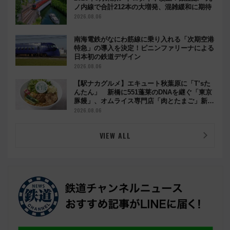
ノ内線で合計212本の大増発、混雑緩和に期待
2026.08.06
南海電鉄がなにわ筋線に乗り入れる「次期空港
特急」の導入を決定！ピニンファリーナによる
日本初の鉄道デザイン
2026.08.06
【駅ナカグルメ】エキュート秋葉原に「T’sた
んたん」 新橋に551蓬莱のDNAを継ぐ「東京
豚饅」、オムライス専門店「肉とたまご」新グ
ルメ続々登場！【2026年8月】
2026.08.06
VIEW ALL