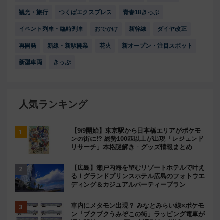
観光・旅行
つくばエクスプレス
青春18きっぷ
イベント列車・臨時列車
おでかけ
新幹線
ダイヤ改正
再開発
新線・新駅開業
花火
新オープン・注目スポット
新型車両
きっぷ
人気ランキング
【9/9開始】東京駅から日本橋エリアがポケモ
ンの街に!? 総勢100匹以上が出現「レジェンド
リサーチ」本格謎解き・グッズ情報まとめ
【広島】瀬戸内海を望むリゾートホテルで叶え
る！グランドプリンスホテル広島のフォトウエ
ディング＆カジュアルパーティープラン
車内にメタモン出現？ みなとみらい線×ポケモ
ン「ブクブクうみぞこの街」ラッピング電車が