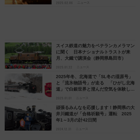
2025.02.06
ニュース
スイス鉄道の魅力をベテランカメラマン
に聞く 日本ナショナルトラストが来
月、大鐵で講演会（静岡県島田市）
2025.01.22
ニュース
2025年冬、北海道で「SL冬の湿原号」
と「流氷物語号」が走る 「ひがし北海
道」で白銀世界と澄んだ空気を体験しよ
う
2025.01.01
ニュース
頑張るみんなを応援します！静岡県の大
井川鐵道が「合格祈願号」運転 2025
年1～3月の計42日間
2024.12.31
ニュース