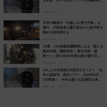
を変更 2/5～2/8はディーゼル機関車に
2026.02.04
ニュース
大井川鐵道が「年越しSL夜行列車」を
運行 川根温泉の露天風呂から夜汽車を
眺める特別演出も
2025.12.06
ニュース
JR東、C58形蒸気機関車による「新たな
観光列車」構想発表！ 東北本線・盛
岡〜一ノ関で2029年春以降の運行目指
す
2025.12.03
ニュース
JALとJR北海道が5度目のタッグ！「SL
冬の湿原号」貸切ツアー、2026年2月・
3月実施へ 今年は新たな応援団も参
戦！
2025.11.17
ニュース