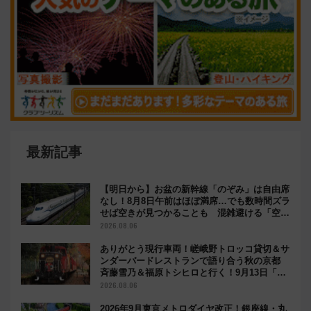
最新記事
【明日から】お盆の新幹線「のぞみ」は自由席
なし！8月8日午前はほぼ満席…でも数時間ズラ
せば空きが見つかることも 混雑避ける「空
席」探しのコツ
2026.08.06
ありがとう現行車両！嵯峨野トロッコ貸切＆サ
ンダーバードレストランで語り合う秋の京都
斉藤雪乃＆福原トシヒロと行く！9月13日「京
都の鉄道満喫ツアー」開催
2026.08.06
2026年9月東京メトロダイヤ改正！銀座線・丸