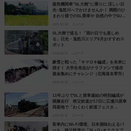
蒸気機関車”SL大樹”に乗りに 涼しい日
光･鬼怒川へでかけませんか！ 満開のひ
まわり畑でのSL乗車や 自然の中でSUP
体験を楽しもう
2025.07.05
ニュース
SL大樹で巡る！「雨の日でも楽しめ
る」日光・鬼怒川エリア6月おすすめス
ポット
2025.05.31
ニュース
豪雪と戦った「キマロキ編成」を未来に
残す！ 大学生有志がクラファンで保存
資金集めにチャレンジ（北海道名寄市）
2025.05.30
ニュース
11年ぶりでSLと貨車連結の特別編成が
模擬走行 秩父鉄道が17日に広瀬川原車
両基地で「わくわく鉄道フェスタ
2025」（埼玉県熊谷市）
2025.05.16
ニュース
客車内にWi-Fi環境、日本酒味わえるバ
ーも 秩父鉄道の「SLパレオエクスプ