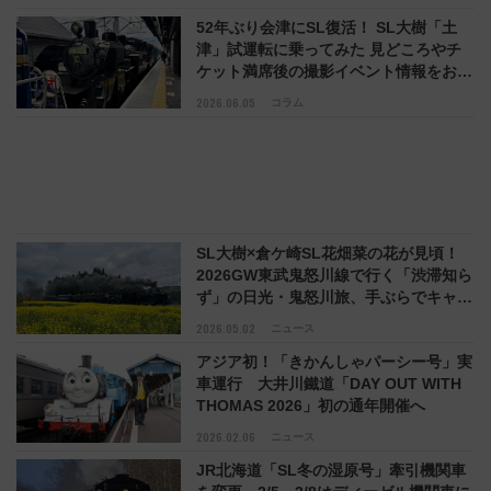
52年ぶり会津にSL復活！ SL大樹「土
津」試運転に乗ってみた 見どころやチ
ケット満席後の撮影イベント情報をお届
け（6/5 14時受付開始）
2026.06.05
コラム
SL大樹×倉ケ崎SL花畑菜の花が見頃！
2026GW東武鬼怒川線で行く「渋滞知ら
ず」の日光・鬼怒川旅、手ぶらでキャン
プや限定乗車証情報も
2026.05.02
ニュース
アジア初！「きかんしゃパーシー号」実
車運行 大井川鐵道「DAY OUT WITH
THOMAS 2026」初の通年開催へ
2026.02.06
ニュース
JR北海道「SL冬の湿原号」牽引機関車