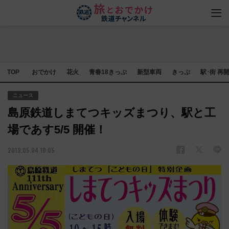
TOP
おでかけ
花火
青春18きっぷ
新型車両
きっぷ
駅･街 再
ニュース
島原鉄道しまてつキッズまつり、駅と工
場であす5/5 開催！
2019.05.04 10:05