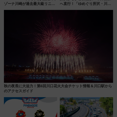
ゾーナ川崎が過去最大級リニュ
へ直行！「ゆめぐり所沢・川越
ーアル！ フードコート拡大など
号」で群馬の温泉旅をもっと気
「いつから何が変わるか」徹底
軽に 運行ダイヤ・運賃を解説
解説！
秋の夜長に大迫力！第6回川口花火大会チケット情報＆川口駅から
のアクセスガイド