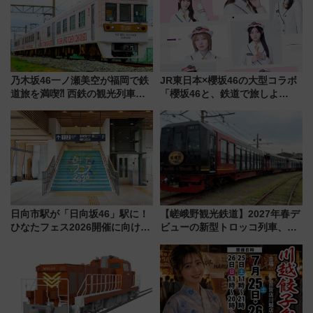
乃木坂46一ノ瀬美空が福岡で鉄
JR東日本×櫻坂46の大型コラボ
道旅を満喫⁈ 西鉄の観光列車
「櫻坂46と、鉄道で旅しよ
「THE RAIL KITCHEN
う。」が7月20日より始動！新
CHIKUGO」で巡る福岡･太宰
潟・長野・庄内へ
府･柳川の旅！YouTubeが公開
に
日向市駅が「日向坂46」駅に！
【嵯峨野観光鉄道】2027年春デ
ひなたフェス2026開催に向けJR
ビューの新型トロッコ列車、い
九州が記念きっぷや臨時列車で
よいよ試運転開始へ！現行車両
全力応援 夜行列車「ドリーム
は2026年で引退
おひさま号」も走る