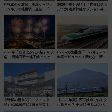
札幌都心が激変！高速から地下
2026年夏も必須！「青春18きっ
トンネルで札幌駅へ直結、「創
ぷ 北海道新幹線オプション券」
成川通都心アクセス道路」が7月
自動改札対応ルールと途中下車
から本格着工、延長4.8km整備
の罠
事業の全貌
2026年「仙台七夕花火祭」を攻
East-iの後継機「E927形」2029
略！ 混雑回避の地下鉄アクセス
年度デビューへ！新たな「新幹
からまだ買える有料席情報、花
線専用検測車」の性能を徹底解
火前に楽しむ仙台観光ルートま
説【JR東日本】
で解説！
中野駅の新玄関口「アトレ中
【2026年夏】西武鉄道でおトク
野」が2026年12月9日開業！新
に秩父へ？ 小児50円＆コスパ最
改札直結で屋上BBQも楽しめる
強きっぷで「安・近・短」な家