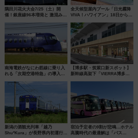
隅田川花火大会7/25（土）開
全天候型屋内プール「日光霧降
催！銀座線96本増発と 激混みの
VIVA！ハワイアン」18日から営
「浅草駅」を回避する最寄り駅･
業開始 小さなお子様連れのフ
アクセス攻略法、2万発の花火が
ァミリーから大人まで幅広い世
都心の夜に！
代が一日中楽しる夏のリゾート
を楽しんで
南海電鉄がなにわ筋線に乗り入
【博多駅・筑紫口新スポット】
れる「次期空港特急」の導入を
新幹線高架下「VIERRA博多テ
決定！ピニンファリーナによる
ラス」が9/18開業！九州初出店
日本初の鉄道デザイン
など注目の全6店舗 「博多活憩
通り」も一新
新潟の酒観光列車「越乃
宿泊予定者の9割が悲鳴…ホテル
Shu*Kura」が長野県内初運行！
高騰時代の最適解は「バス