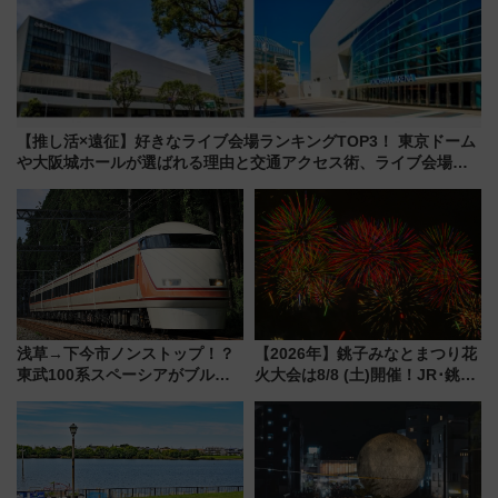
【推し活×遠征】好きなライブ会場ランキングTOP3！ 東京ドーム
や大阪城ホールが選ばれる理由と交通アクセス術、ライブ会場に
何を求める？
浅草→下今市ノンストップ！？
【2026年】銚子みなとまつり花
東武100系スペーシアがブルー
火大会は8/8 (土)開催！JR･銚子
リボン賞35周年記念で「デビュ
電鉄の臨時列車やアクセス情
ー当時の停車駅」を再現 運転
報、利根川に咲く8,000発の大迫
時刻や特急券の買い方を紹介
力＆屋台を満喫