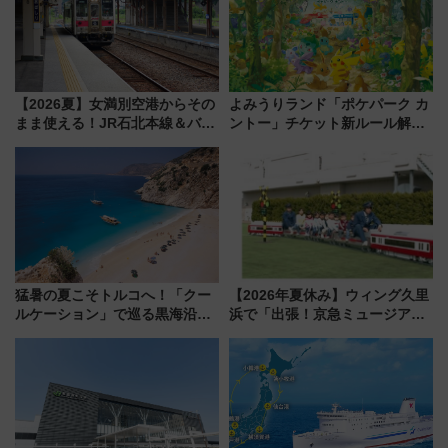
【2026夏】女満別空港からその
よみうりランド「ポケパーク カ
まま使える！JR石北本線＆バス
ントー」チケット新ルール解
乗り放題「北見・網走周遊フリ
説！購入制限の緩和と入場時の
ーパス」でおトクに道東観光
本人確認が11月スタート
（8/3発売）
猛暑の夏こそトルコへ！「クー
【2026年夏休み】ウィング久里
ルケーション」で巡る黒海沿岸
浜で「出張！京急ミュージア
やエーゲ海の避暑リゾート 関
ム」開催！入場無料でスタンプ
連検索数が前年比237％増、ナ
ラリーや子ども制服撮影も
ショジオも認める『2026年に訪
れるべき世界の旅先』