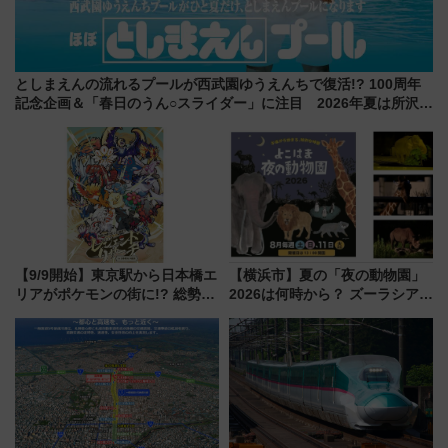
としまえんの流れるプールが西武園ゆうえんちで復活!? 100周年
記念企画＆「春日のうん○スライダー」に注目 2026年夏は所沢へ
遊びに行こう
【9/9開始】東京駅から日本橋エ
【横浜市】夏の「夜の動物園」
リアがポケモンの街に!? 総勢
2026は何時から？ ズーラシア・
100匹以上が出現「レジェンド
野毛山・金沢の電車アクセスや
リサーチ」本格謎解き・グッズ
見どころ、限定イベントを徹底
情報まとめ
解説！