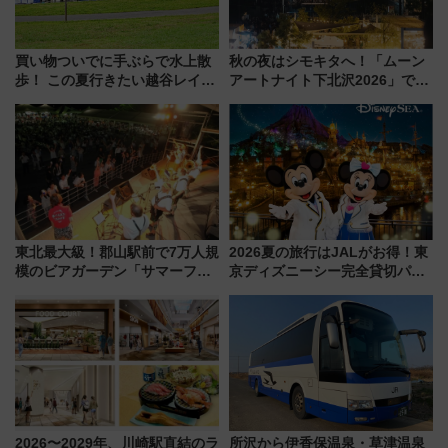
買い物ついでに手ぶらで水上散
秋の夜はシモキタへ！「ムーン
歩！ この夏行きたい越谷レイク
アートナイト下北沢2026」でイ
タウンの新たな水辺の憩いエリ
マーシブシアターやアート巡り
ア「LAKESIDE PARK」（埼玉
を満喫しよう
県越谷市）
東北最大級！郡山駅前で7万人規
2026夏の旅行はJALがお得！東
模のビアガーデン「サマーフェ
京ディズニーシー完全貸切パー
スタ IN KORIYAMA 2026」
ティー招待券が当たるキャンペ
7/24-26開催！ 有料席はJRE
ーン始まる 条件は「夏の国内
MALLで予約可能
線に2回搭乗」
2026〜2029年、川崎駅直結のラ
所沢から伊香保温泉・草津温泉