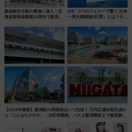
新函館北斗駅の裏側に潜入！北
HIS「4つのフェリーで繋ぐ 日本
海道新幹線開業10周年で駅長
一周大満喫旅8日間」とは？天橋
室・地下通路など公開イベン
立・小樽・日光東照宮など全国
ト 参加方法や体験内容を紹介
の絶景＆限定グルメを網羅！煩
雑な手続きも不要でお手軽に楽
しめるプランが登場
【2026年最新】新潟駅の再開発はいつ完成？ 万代広場全面完成か
ら「にいがた2キロ」・古町再開発、バスタ新潟構想まで徹底解
説！