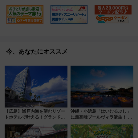
今、あなたにオススメ
【広島】瀬戸内海を望むリゾー
沖縄・小浜島「はいむるぶし」
トホテルで叶える！グランドプ
に最高峰プールヴィラ誕生！ 石
リンスホテル広島のフォトウエ
垣島から船で向かう究極のご褒
ディング＆カジュアルパーティ
美旅「何もしない贅沢」を体験
ープラン
してみない？