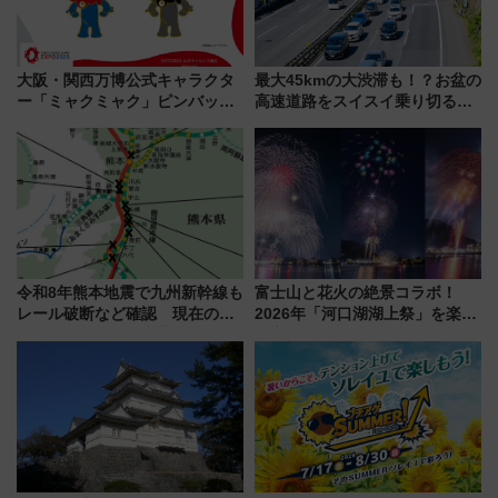
大阪・関西万博公式キャラクタ
最大45kmの大渋滞も！？お盆の
ー「ミャクミャク」ピンバッジ
高速道路をスイスイ乗り切る快
新登場！関西の駅構内などで7月
適ドライブ術
中旬発売
令和8年熊本地震で九州新幹線も
富士山と花火の絶景コラボ！
レール破断など確認 現在の運
2026年「河口湖湖上祭」を楽し
転見合わせ状況と交通網への影
む完全ガイド＆鉄道アクセスの
響
ススメ