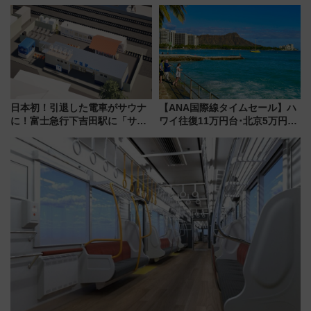
地酒と食を味わう信州プレDC特
泊」!? WILLER最新調査で判明
別企画
した、推し活遠征や観光時のリ
アルな懐事情
日本初！引退した電車がサウナ
【ANA国際線タイムセール】ハ
に！富士急行下吉田駅に「サ電
ワイ往復11万円台･北京5万円台
（SADEN）」2026年12月開
～、憧れのビジネスクラスも！
業 行き交う電車の音や振動を
来春のGW旅行まで狙える激ア
感じながら「ととのう」新感覚
ツ路線まとめ（8/10まで）