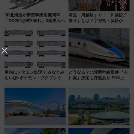
JR北海道が新型事業用機関車
埼玉・川越駅すぐ！「川越餃子
「DD200形式500代」3両導入へ
祭り」とは？宇都宮・浜松から
ご当地和牛まで全国の人気餃子
を食べ比べ【7月25日・26日開
催】
車内にメタモン出現？ みなとみ
どうなる？北陸新幹線延伸 「桂
らい線×ポケモン「ブクブクうみ
川案」決定も課題あり SNS上の
ぞこの街」ラッピング電車が運
声は
行開始に！ この夏は直通列車で
横浜へ！