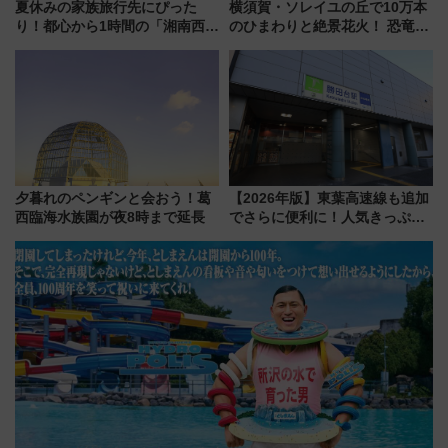
夏休みの家族旅行先にぴった
横須賀・ソレイユの丘で10万本
り！都心から1時間の「湘南西エ
のひまわりと絶景花火！ 恐竜や
リア」満喫ガイド 鎌倉・江の
ドッグプールなど三浦半島の日
島とは異なる魅力を持つ今夏の
帰りお出かけ最新情報（2026年
注目スポット
7月17日～開催）
夕暮れのペンギンと会おう！葛
【2026年版】東葉高速線も追加
西臨海水族園が夜8時まで延長
でさらに便利に！人気きっぷ
「サンキューちばフリーパス」
今年も発売 秋・早春に千葉県を
巡るなら使い勝手・コスパ抜群