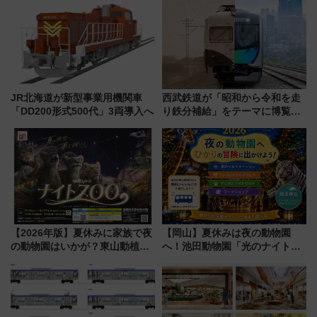
夏休みをお得に楽しむ！
募集も実施
JR北海道が新型事業用機関車
西武鉄道が「昭和から令和を走
「DD200形式500代」3両導入へ
り鉄分補給」をテーマに博覧会
を実施！くすのきホールで8月
14日から 新車両「トキイロ」体
験ブースも アクセスや申込方法
を解説
【2026年版】夏休みに家族で夜
【岡山】夏休みは夜の動物園
の動物園はいかが？東山動植物
へ！池田動物園「光のナイトズ
園＆のんほいパーク「ナイト
ー2026」で光と動物が彩る特別
ZOO」開催情報
な夜