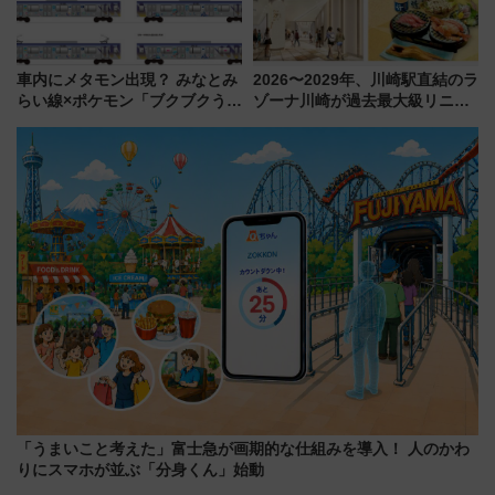
車内にメタモン出現？ みなとみ
2026〜2029年、川崎駅直結のラ
らい線×ポケモン「ブクブクうみ
ゾーナ川崎が過去最大級リニュ
ぞこの街」ラッピング電車が運
ーアル！ フードコート拡大など
行開始に！ この夏は直通列車で
「いつから何が変わるか」徹底
横浜へ！
解説！
「うまいこと考えた」富士急が画期的な仕組みを導入！ 人のかわ
りにスマホが並ぶ「分身くん」始動