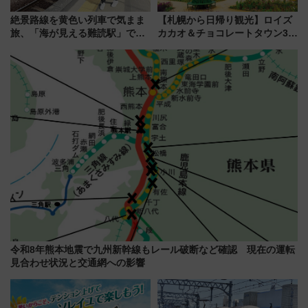
絶景路線を黄色い列車で気まま
【札幌から日帰り観光】ロイズ
旅、「海が見える難読駅」で幸
カカオ＆チョコレートタウン3周
せの黄色いハンカチに願いを
年！ 9月は入場料半額やチョコ
「新・鉄道ひとり旅」279回目
詰め放題を開催、ロイズタウン
の舞台は「島原鉄道」
駅からのアクセスも
令和8年熊本地震で九州新幹線もレール破断など確認 現在の運転
見合わせ状況と交通網への影響