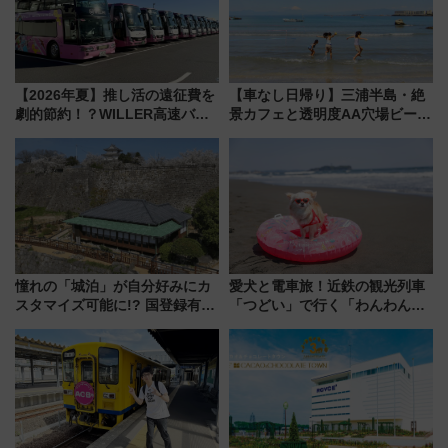
【2026年夏】推し活の遠征費を
【車なし日帰り】三浦半島・絶
劇的節約！？WILLER高速バス
景カフェと透明度AA穴場ビーチ
「1km5円セール」やワンコイン
を巡る！ おトクな電車きっぷ活
温泉の最強ルート 予約期間・
用してストレスフリー旅へ行こ
対象路線まとめ
う！
憧れの「城泊」が自分好みにカ
愛犬と電車旅！近鉄の観光列車
スタマイズ可能に!? 国登録有形
「つどい」で行く「わんわん列
文化財・丸亀城「延寿閣別館」
車」第5弾！海辺のBBQも楽し
にオーダーメイド型の宿泊プラ
める日帰りツアー
ンが誕生！