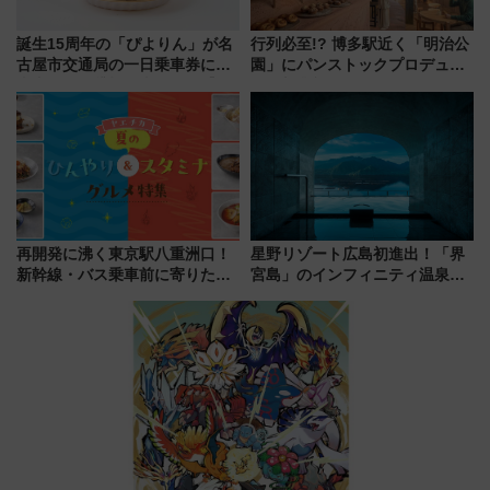
誕生15周年の「ぴよりん」が名
行列必至!? 博多駅近く「明治公
古屋市交通局の一日乗車券に！
園」にパンストックプロデュー
東山線では貸切電車も登場【限
スの新業態『Land Bageri』8/7
定1万5000枚】
オープン 秋からはビストロ営業
も！
再開発に沸く東京駅八重洲口！
星野リゾート広島初進出！「界
新幹線・バス乗車前に寄りたい
宮島」のインフィニティ温泉と
「ヤエチカ」2026年夏の「ひん
古式サウナ「石風呂」を大解剖
やり＆スタミナグルメ」6選【新
宿泊料金・アクセスは？（2026
店舗も！】
年7月23日開業）