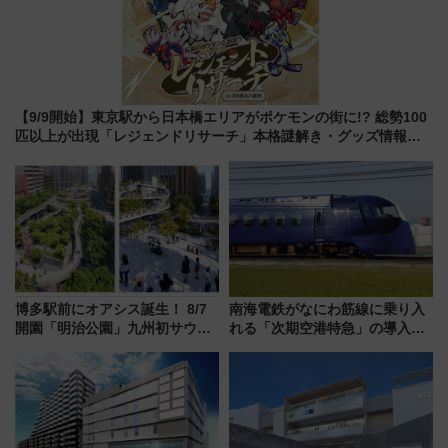
【9/9開始】東京駅から日本橋エリアがポケモンの街に!? 総勢100
匹以上が出現「レジェンドリサーチ」本格謎解き・グッズ情報ま
とめ
博多駅前にオアシス誕生！ 8/7
南海電鉄がなにわ筋線に乗り入
開園「明治公園」九州初サウナ
れる「次期空港特急」の導入を
TOTOPAや日本一のピザなど絶
決定！ピニンファリーナによる
品グルメ登場で駅前の過ごし方
日本初の鉄道デザイン
はどう変わる？