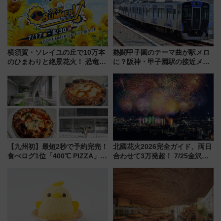
横須賀・ソレイユの丘で10万本
熱闘甲子園のテーマ曲が駅メロ
のひまわりと絶景花火！ 恐竜や
に？阪神・甲子園駅の接近メロ
ドッグプールなど三浦半島の日
ディがVaundy「かげろう」×向
帰りお出かけ最新情報（2026年
谷実アレンジの特別仕様へ、8月
7月17日～開催）
5日始発から
【九州初】最短2秒で予約完売！
北國花火2026完全ガイド、両日
食べログ1位「400℃ PIZZA」が
合わせて3万発超！ 7/25金沢大
博多駅すぐの明治公園に8/7オー
会・8/1川北大会の2つの花火大
プン。もつ鍋風など限定メニュ
会の日程・アクセス・観覧席ま
ーも
とめ（石川県）