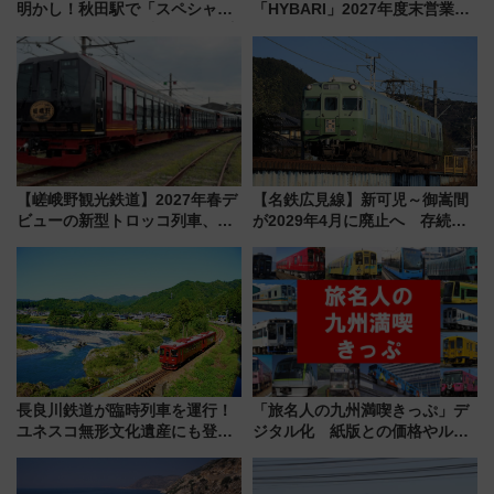
明かし！秋田駅で「スペシャル
「HYBARI」2027年度末営業運
ナイト」8月開催、料金や予約方
転へ 鉄道・発電・まちづくり
法は？
で水素利活用が加速
【嵯峨野観光鉄道】2027年春デ
【名鉄広見線】新可児～御嵩間
ビューの新型トロッコ列車、い
が2029年4月に廃止へ 存続協
よいよ試運転開始へ！現行車両
議終了で100年の歴史に幕
は2026年で引退
長良川鉄道が臨時列車を運行！
「旅名人の九州満喫きっぷ」デ
ユネスコ無形文化遺産にも登録
ジタル化 紙版との価格やルー
された「郡上おどり」楽しむ人
ルの違いを解説
に 乗車には予約が必要