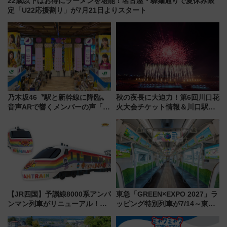
22歳以下はお得にラーメンを堪能！名古屋・驛麺通りで夏休み限
定「U22応援割り」が7月21日よりスタート
乃木坂46〝駅と新幹線に降臨〟
秋の夜長に大迫力！第6回川口花
音声ARで響くメンバーの声「真
火大会チケット情報＆川口駅か
夏の全国ツアー2026」
らのアクセスガイド
【JR四国】予讃線8000系アンパ
東急「GREEN×EXPO 2027」ラ
ンマン列車がリニューアル！内
ッピング特別列車が7/14～東
外装デザイン公開 デビューは
横・田園都市・目黒線でデビュ
今年12月
ー！ 注目の編成やデザインまと