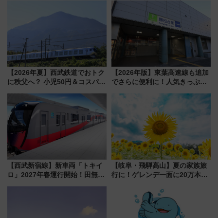
【2026年夏】西武鉄道でおトク
【2026年版】東葉高速線も追加
に秩父へ？ 小児50円＆コスパ最
でさらに便利に！人気きっぷ
強きっぷで「安・近・短」な家
「サンキューちばフリーパス」
族旅行！ 深夜の正丸トンネル探
今年も発売 秋・早春に千葉県を
検や特急ラビューも
巡るなら使い勝手・コスパ抜群
【西武新宿線】新車両「トキイ
【岐阜・飛騨高山】夏の家族旅
ロ」2027年春運行開始！田無・
行に！ゲレンデ一面に20万本の
新所沢にも停車 2028年春には
ひまわりが咲き誇る「アルコピ
「第2弾」も
アひまわり園」開園