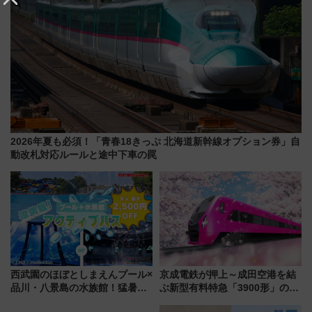
2026年夏も必須！「青春18きっぷ 北海道新幹線オプション券」自
動改札対応ルールと途中下車の罠
西武園のほぼとしまえんプール×
京成電鉄が押上～成田空港を結
品川・八景島の水族館！猛暑を
ぶ新型有料特急「3900形」のコ
乗り切る「アクティブパス」で
ンセプト・デザイン公開 愛称