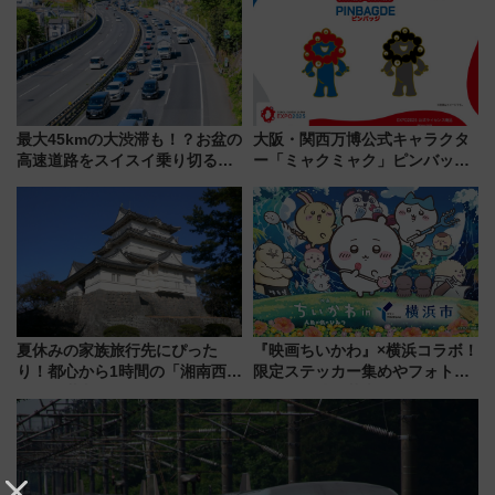
め
最大45kmの大渋滞も！？お盆の
大阪・関西万博公式キャラクタ
高速道路をスイスイ乗り切る快
ー「ミャクミャク」ピンバッジ
適ドライブ術
新登場！関西の駅構内などで7月
中旬発売
夏休みの家族旅行先にぴった
『映画ちいかわ』×横浜コラボ！
り！都心から1時間の「湘南西エ
限定ステッカー集めやフォトス
リア」満喫ガイド 鎌倉・江の
ポット、特別花火でみなとみら
島とは異なる魅力を持つ今夏の
いを満喫しよう（花火鑑賞会応
注目スポット
募は7/12まで！）