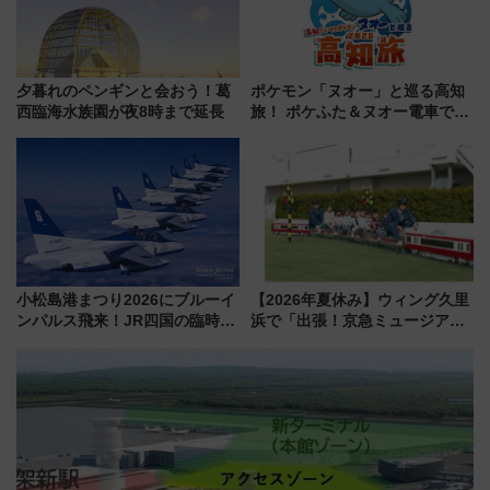
夕暮れのペンギンと会おう！葛
ポケモン「ヌオー」と巡る高知
西臨海水族園が夜8時まで延長
旅！ ポケふた＆ヌオー電車で楽
しむ鉄道スタンプラリーで土佐
路の絶景と絶品グルメを満喫！
（7月18日スタート）
小松島港まつり2026にブルーイ
【2026年夏休み】ウィング久里
ンパルス飛来！JR四国の臨時ダ
浜で「出張！京急ミュージア
イヤや駐車場予約を徹底解説
ム」開催！入場無料でスタンプ
ラリーや子ども制服撮影も