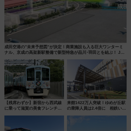
成田空港の”未来予想図”が決定！商業施設も入る巨大ワンターミ
ナル、京成の高架新駅整備で新型特急が品川･羽田とを結ぶ！ JR
空港駅は2面3線化！
【残席わずか】新宿から西武線
来館1422万人突破！ゆめが丘駅
に乗って滋賀の美食フレンチを
の乗降人員は2.4倍に 相鉄いず
堪能？ 大人気レストラン列車
み野線「ゆめが丘ソラトス」2周
「52席の至福」で味わう近江牛
年祭にそうにゃん＆DB.スター
や伝統文化の特別コラボ
マンが登場