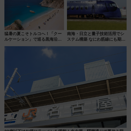
猛暑の夏こそトルコへ！「クー
南海・日立と量子技術活用でシ
ルケーション」で巡る黒海沿岸
ステム構築 なにわ筋線にも期待
やエーゲ海の避暑リゾート 関
乗務員・車両計画作業を短縮へ
連検索数が前年比237％増、ナ
ショジオも認める『2026年に訪
れるべき世界の旅先』