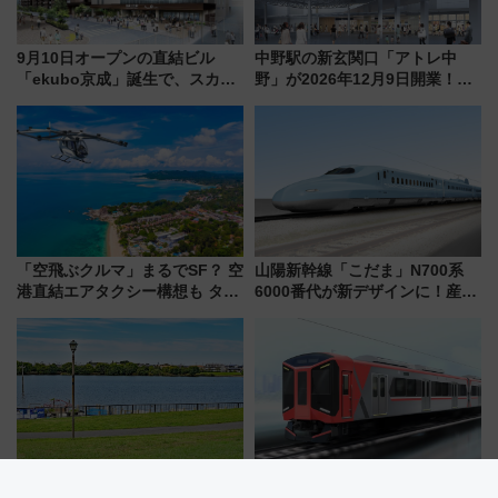
9月10日オープンの直結ビル
中野駅の新玄関口「アトレ中
「ekubo京成」誕生で、スカイ
野」が2026年12月9日開業！新
ライナーも停まる巨大ハブ駅・
改札直結で屋上BBQも楽しめる
新鎌ヶ谷はどう変わる？ 全テナ
注目スポット
ント情報も公開！
「空飛ぶクルマ」まるでSF？ 空
山陽新幹線「こだま」N700系
港直結エアタクシー構想も タイ
6000番代が新デザインに！産学
で検証
連携で描く瀬戸内の波模様 運
用は今冬から
買い物ついでに手ぶらで水上散
阪神電車初の座席指定サービス