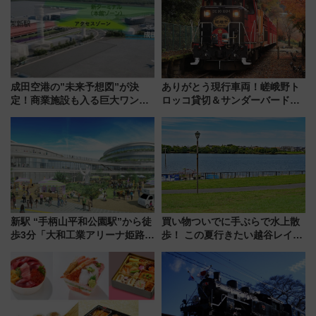
成田空港の”未来予想図”が決
ありがとう現行車両！嵯峨野ト
定！商業施設も入る巨大ワンタ
ロッコ貸切＆サンダーバードレ
ーミナル、京成の高架新駅整備
ストランで語り合う秋の京都
で新型特急が品川･羽田とを結
斉藤雪乃＆福原トシヒロと行
ぶ！ JR空港駅は2面3線化！
く！9月13日「京都の鉄道満喫
ツアー」開催
新駅 “手柄山平和公園駅”から徒
買い物ついでに手ぶらで水上散
歩3分「大和工業アリーナ姫路」
歩！ この夏行きたい越谷レイク
10月開業！Novelbright公演 や
タウンの新たな水辺の憩いエリ
大相撲巡業など 豪華イベントと
ア「LAKESIDE PARK」（埼玉
アクセス
県越谷市）