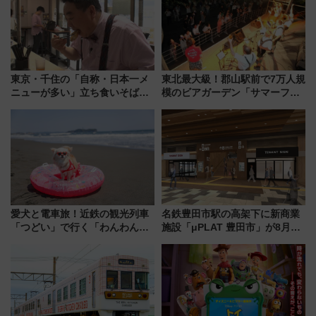
東京・千住の「自称・日本一メ
東北最大級！郡山駅前で7万人規
ニューが多い」立ち食いそば屋
模のビアガーデン「サマーフェ
とは？ ＢＳ日テレ『ドランク塚
スタ IN KORIYAMA 2026」
地のふらっと立ち食いそば』
7/24-26開催！ 有料席はJRE
7/27夜10時～放送
MALLで予約可能
愛犬と電車旅！近鉄の観光列車
名鉄豊田市駅の高架下に新商業
「つどい」で行く「わんわん列
施設「μPLAT 豊田市」が8月26
車」第5弾！海辺のBBQも楽し
日開業！全8店舗が出店し街の新
める日帰りツアー
たな玄関口へ