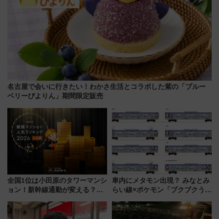
名古屋で会いに行きたい！わかさ生活とコラボした紫の「ブルー
ベリーぴよりん」期間限定販売
全国1位は小田原のタワーマンシ
車内にメタモン出現？ みなとみ
ョン！新幹線通勤が変える？
らい線×ポケモン「ブクブクうみ
「住みたい街」の最新トレンド
ぞこの街」ラッピング電車が運
【新築マンション人気ランキン
行開始に！ この夏は直通列車で
グ】
横浜へ！