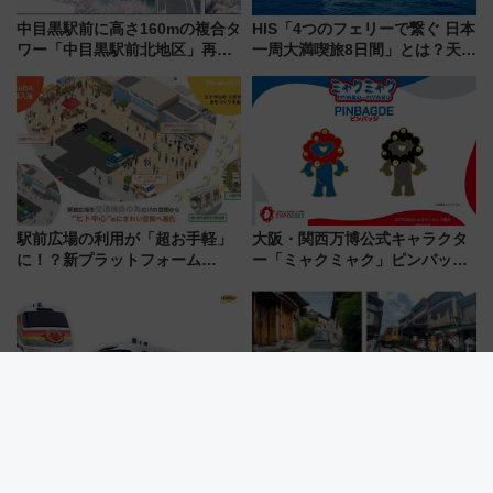
中目黒駅前に高さ160mの複合タ
HIS「4つのフェリーで繋ぐ 日本
ワー「中目黒駅前北地区」再開
一周大満喫旅8日間」とは？天橋
発の全貌
立・小樽・日光東照宮など全国
の絶景＆限定グルメを網羅！煩
雑な手続きも不要でお手軽に楽
しめるプランが登場
駅前広場の利用が「超お手軽」
大阪・関西万博公式キャラクタ
に！？新プラットフォーム
ー「ミャクミャク」ピンバッジ
「HirakeBA」8月3日始動、ス
新登場！関西の駅構内などで7月
マホで簡単申請 物販や演奏会な
中旬発売
どに【JR東日本】
【JR四国】予讃線8000系アンパ
2026年夏の海外旅行・最新トレ
ンマン列車がリニューアル！内
ンドは「安・近・短」！ NEWT
外装デザイン公開 デビューは
調査から読み解く、最新の人気