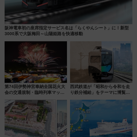
阪神電車初の座席指定サービス名は「らくやんシート」に！新型
3000系で大阪梅田～山陽姫路を快適移動
第74回伊勢神宮奉納全国花火大
西武鉄道が「昭和から令和を走
会の交通規制・臨時列車マッ
り鉄分補給」をテーマに博覧会
プ！JR東海・近鉄で快適にアク
を実施！くすのきホールで8月
セス
14日から 新車両「トキイロ」体
験ブースも アクセスや申込方法
を解説