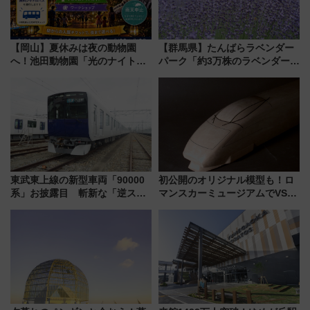
【岡山】夏休みは夜の動物園
【群馬県】たんばらラベンダー
へ！池田動物園「光のナイトズ
パーク「約3万株のラベンダー」
ー2026」で光と動物が彩る特別
が見頃！新幹線＆無料送迎バス
な夜
で都心から約1時間半で夏の絶景
を！
東武東上線の新型車両「90000
初公開のオリジナル模型も！ロ
系」お披露目 斬新な「逆スラ
マンスカーミュージアムでVSE
ント式」の先頭形状と明るく開
の設計秘話に迫る企画展が7月
放的な車内空間に注目、デビュ
15日スタート
ーは9月