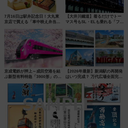
7月16日は駅弁記念日！大丸東
【大井川鐵道】着るだけでトー
京店で買える「車中映え弁当」
マス号もSL・ELも乗れる「フリ
フェア【2026年夏】
ーきっぷTシャツ」8月6日より
受注販売
京成電鉄が押上～成田空港を結
【2026年最新】新潟駅の再開発
ぶ新型有料特急「3900形」のコ
はいつ完成？ 万代広場全面完成
ンセプト・デザイン公開 愛称
から「にいがた2キロ」・古町再
募集も実施
開発、バスタ新潟構想まで徹底
解説！