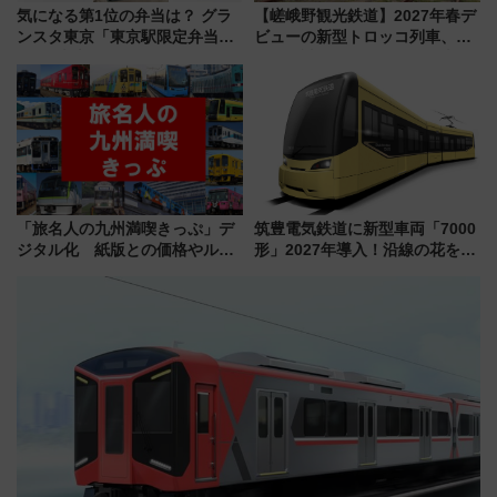
気になる第1位の弁当は？ グラ
【嵯峨野観光鉄道】2027年春デ
ンスタ東京「東京駅限定弁当
ビューの新型トロッコ列車、い
2026 売上ランキング」
よいよ試運転開始へ！現行車両
は2026年で引退
「旅名人の九州満喫きっぷ」デ
筑豊電気鉄道に新型車両「7000
ジタル化 紙版との価格やルー
形」2027年導入！沿線の花をイ
ルの違いを解説
メージしたイエローを採用 車
内は落ち着いたゆとりある空間
に