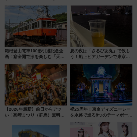
特急ラビューも
箱根登山電車100形引退記念企
夏の夜は「さるびあ丸」で飲も
画！窓全開で涼を楽しむ「天然
う！船上ビアガーデンで東京湾
クーラー体験号」と限定鉄コレ
の夜景を眺めながら軽く一
発売
杯……工場直送生ビールや島グ
ルメが美味い
【2026年最新】前日からアツ
祝25周年！東京ディズニーシー
い！高崎まつり（群馬）無料観
を水路で巡る8つのテーマポート
覧エリアから初開催100人みこ
と限定デコレーションを解説
しまで