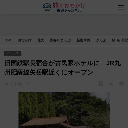
TOP
おでかけ
花火
青春18きっぷ
新型車両
きっぷ
駅･街 再
ニュース
旧国鉄駅長宿舎が古民家ホテルに JR九
州肥薩線矢岳駅近くにオープン
2019.07.23 16:07