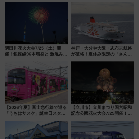
360°」が7月19日オープン、休
わりにスマホが並ぶ「分身く
暇村のお得な日帰りプランも登
ん」始動
場
隅田川花火大会7/25（土）開
神戸・大分や大阪・志布志航路
催！銀座線96本増発と 激混みの
が破格！夏休み限定の「さんふ
「浅草駅」を回避する最寄り駅･
らわあスペシャルセール」スタ
アクセス攻略法、2万発の花火が
ート 夕朝食ビュッフェ付きで
都心の夜に！
快適な船旅はいかが？
【2026年夏】富士急行線で巡る
【立川市】立川まつり国営昭和
「うちはサスケ」誕生日スタン
記念公園花火大会7/25開催！
プラリー！富士急ハイランド限
5000発の花火が夜を彩る 今年は
定グルメ＆グッズ徹底ガイド
混雑に要注意、その理由は