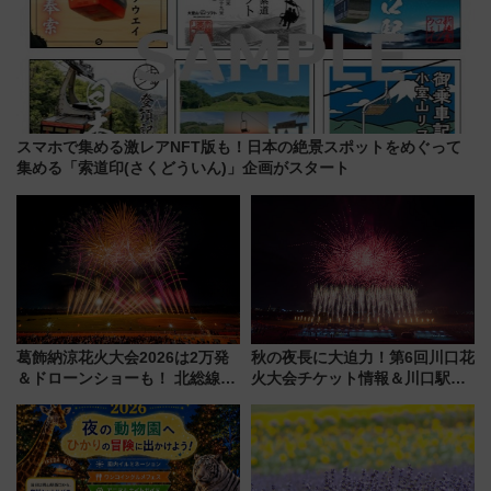
スマホで集める激レアNFT版も！日本の絶景スポットをめぐって
集める「索道印(さくどういん)」企画がスタート
葛飾納涼花火大会2026は2万発
秋の夜長に大迫力！第6回川口花
＆ドローンショーも！ 北総線を
火大会チケット情報＆川口駅か
使った穴場アクセスや臨時列
らのアクセスガイド
車、観覧スポット情報と周辺観
光まとめ（7/28開催）