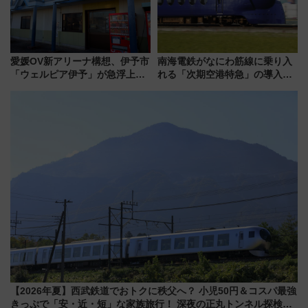
愛媛OV新アリーナ構想、伊予市
南海電鉄がなにわ筋線に乗り入
「ウェルピア伊予」が急浮上！
れる「次期空港特急」の導入を
サイボウズ青野社長の参加表明
決定！ピニンファリーナによる
で探る鉄道アクセスの未来
日本初の鉄道デザイン
【2026年夏】西武鉄道でおトクに秩父へ？ 小児50円＆コスパ最強
きっぷで「安・近・短」な家族旅行！ 深夜の正丸トンネル探検や