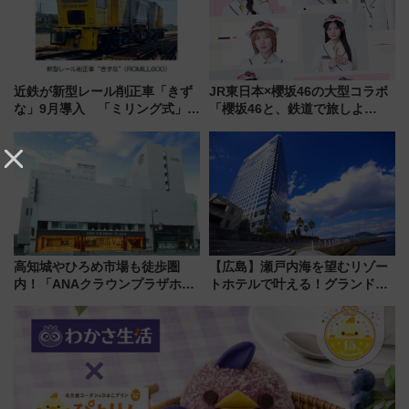
近鉄が新型レール削正車「きず
JR東日本×櫻坂46の大型コラボ
な」9月導入 「ミリング式」採
「櫻坂46と、鉄道で旅しよ
用でメンテナンス作業を効率
う。」が7月20日より始動！新
化！安全性や乗り心地の向上に
潟・長野・庄内へ
貢献するだけでなく、全線区で
活躍するための仕組みも
高知城やひろめ市場も徒歩圏
【広島】瀬戸内海を望むリゾー
内！「ANAクラウンプラザホテ
トホテルで叶える！グランドプ
ル高知」が8月開業
リンスホテル広島のフォトウエ
ディング＆カジュアルパーティ
ープラン