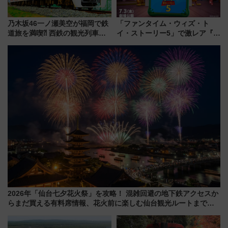
乃木坂46一ノ瀬美空が福岡で鉄
「ファンタイム・ウィズ・ト
道旅を満喫⁈ 西鉄の観光列車
イ・ストーリー5」で激レア『ロ
「THE RAIL KITCHEN
ルカナ』カードをゲット！最新
CHIKUGO」で巡る福岡･太宰
デコレーションも徹底解説
府･柳川の旅！YouTubeが公開
に
2026年「仙台七夕花火祭」を攻略！ 混雑回避の地下鉄アクセスか
らまだ買える有料席情報、花火前に楽しむ仙台観光ルートまで解
説！