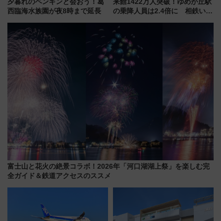
夕暮れのペンギンと会おう！葛
来館1422万人突破！ゆめが丘駅
西臨海水族園が夜8時まで延長
の乗降人員は2.4倍に 相鉄いず
み野線「ゆめが丘ソラトス」2周
年祭にそうにゃん＆DB.スター
マンが登場
富士山と花火の絶景コラボ！2026年「河口湖湖上祭」を楽しむ完
全ガイド＆鉄道アクセスのススメ