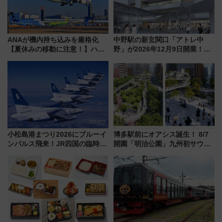
ANAが機内持ち込みを厳格化
中野駅の新玄関口「アトレ中
【夏休みの移動に注意！】ハン
野」が2026年12月9日開業！新
ドバッグやPCケースも対象の
改札直結で屋上BBQも楽しめる
「身の回り品」新サイズ制限
注目スポット
(40×30×20cm)おさらい
小松島港まつり2026にブルーイ
博多駅前にオアシス誕生！ 8/7
ンパルス飛来！JR四国の臨時ダ
開園「明治公園」九州初サウナ
イヤや駐車場予約を徹底解説
TOTOPAや日本一のピザなど絶
品グルメ登場で駅前の過ごし方
はどう変わる？