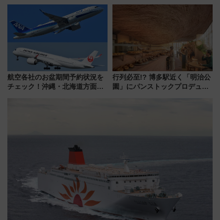
360°」が7月19日オープン、休
日開業！全8店舗が出店し街の新
暇村のお得な日帰りプランも登
たな玄関口へ
場
航空各社のお盆期間予約状況を
行列必至!? 博多駅近く「明治公
チェック！沖縄・北海道方面は
園」にパンストックプロデュー
予約急増中、いまから狙うべき
スの新業態『Land Bageri』8/7
日は？
オープン 秋からはビストロ営業
も！