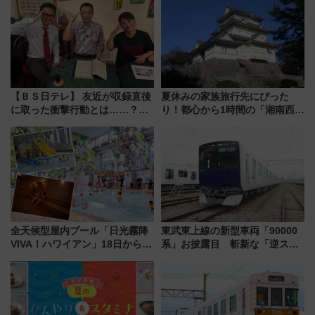
イダー」に注目 2026年夏は所
路の絶景と絶品グルメを満喫！
沢へ遊びに行こう
（7月18日スタート）
【ＢＳ日テレ】 友近が収録直後
夏休みの家族旅行先にぴった
に取った衝撃行動とは……？
り！都心から1時間の「湘南西エ
『友近・礼二の妄想トレイン』
リア」満喫ガイド 鎌倉・江の
で極上の夏祭り鉄道旅を放送
島とは異なる魅力を持つ今夏の
注目スポット
全天候型屋内プール「日光霧降
東武東上線の新型車両「90000
VIVA！ハワイアン」18日から営
系」お披露目 斬新な「逆スラ
業開始 小さなお子様連れのフ
ント式」の先頭形状と明るく開
ァミリーから大人まで幅広い世
放的な車内空間に注目、デビュ
代が一日中楽しる夏のリゾート
ーは9月
を楽しんで