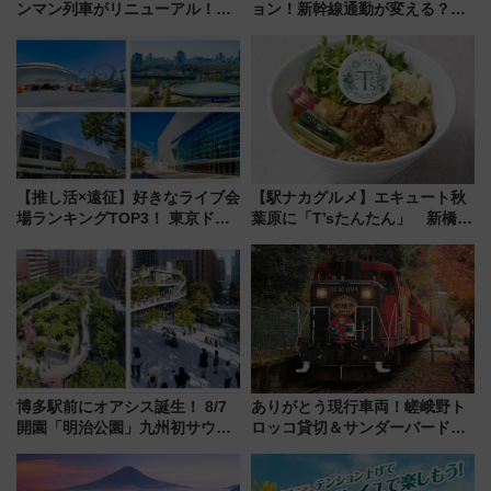
ンマン列車がリニューアル！内
ョン！新幹線通勤が変える？
外装デザイン公開 デビューは
「住みたい街」の最新トレンド
今年12月
【新築マンション人気ランキン
グ】
【推し活×遠征】好きなライブ会
【駅ナカグルメ】エキュート秋
場ランキングTOP3！ 東京ドー
葉原に「T’sたんたん」 新橋に
ムや大阪城ホールが選ばれる理
551蓬莱のDNAを継ぐ「東京豚
由と交通アクセス術、ライブ会
饅」、オムライス専門店「肉と
場に何を求める？
たまご」新グルメ続々登場！
【2026年8月】
博多駅前にオアシス誕生！ 8/7
ありがとう現行車両！嵯峨野ト
開園「明治公園」九州初サウナ
ロッコ貸切＆サンダーバードレ
TOTOPAや日本一のピザなど絶
ストランで語り合う秋の京都
品グルメ登場で駅前の過ごし方
斉藤雪乃＆福原トシヒロと行
はどう変わる？
く！9月13日「京都の鉄道満喫