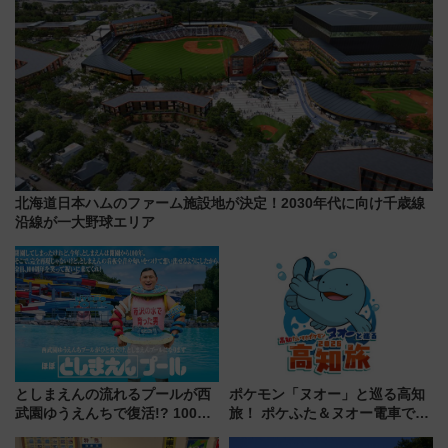
北海道日本ハムのファーム施設地が決定！2030年代に向け千歳線
沿線が一大野球エリア
としまえんの流れるプールが西
ポケモン「ヌオー」と巡る高知
武園ゆうえんちで復活!? 100周
旅！ ポケふた＆ヌオー電車で楽
年記念企画＆「春日のうん○スラ
しむ鉄道スタンプラリーで土佐