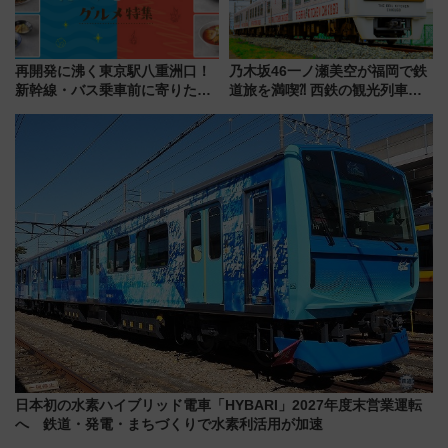
再開発に沸く東京駅八重洲口！
乃木坂46一ノ瀬美空が福岡で鉄
新幹線・バス乗車前に寄りたい
道旅を満喫⁈ 西鉄の観光列車
「ヤエチカ」2026年夏の「ひん
「THE RAIL KITCHEN
やり＆スタミナグルメ」6選【新
CHIKUGO」で巡る福岡･太宰
店舗も！】
府･柳川の旅！YouTubeが公開
に
日本初の水素ハイブリッド電車「HYBARI」2027年度末営業運転
へ 鉄道・発電・まちづくりで水素利活用が加速