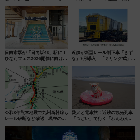
博多駅すぐの明治公園に8/7オー
「すんごいハロウィン」見どこ
プン。もつ鍋風など限定メニュ
ろも一挙紹介
ーも
日向市駅が「日向坂46」駅に！
近鉄が新型レール削正車「きず
ひなたフェス2026開催に向けJR
な」9月導入 「ミリング式」採
九州が記念きっぷや臨時列車で
用でメンテナンス作業を効率
全力応援 夜行列車「ドリーム
化！安全性や乗り心地の向上に
おひさま号」も走る
貢献するだけでなく、全線区で
活躍するための仕組みも
令和8年熊本地震で九州新幹線も
愛犬と電車旅！近鉄の観光列車
レール破断など確認 現在の運
「つどい」で行く「わんわん列
転見合わせ状況と交通網への影
車」第5弾！海辺のBBQも楽し
響
める日帰りツアー