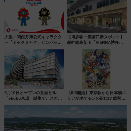
大阪・関西万博公式キャラクタ
【博多駅・筑紫口新スポット】
ー「ミャクミャク」ピンバッジ
新幹線高架下「VIERRA博多テ
新登場！関西の駅構内などで7月
ラス」が9/18開業！九州初出店
中旬発売
など注目の全6店舗 「博多活憩
通り」も一新
9月10日オープンの直結ビル
【9/9開始】東京駅から日本橋エ
「ekubo京成」誕生で、スカイ
リアがポケモンの街に!? 総勢
ライナーも停まる巨大ハブ駅・
100匹以上が出現「レジェンド
新鎌ヶ谷はどう変わる？ 全テナ
リサーチ」本格謎解き・グッズ
ント情報も公開！
情報まとめ