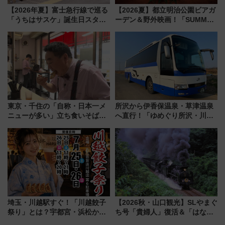
【2026年夏】富士急行線で巡る
【2026夏】都立明治公園ビアガ
「うちはサスケ」誕生日スタン
ーデン＆野外映画！「SUMMER
プラリー！富士急ハイランド限
LOUNGE」のアクセスと上映ス
定グルメ＆グッズ徹底ガイド
ケジュール 夜風とビール、映画
を満喫！
東京・千住の「自称・日本一メ
所沢から伊香保温泉・草津温泉
ニューが多い」立ち食いそば屋
へ直行！「ゆめぐり所沢・川越
とは？ ＢＳ日テレ『ドランク塚
号」で群馬の温泉旅をもっと気
地のふらっと立ち食いそば』
軽に 運行ダイヤ・運賃を解説
7/27夜10時～放送
埼玉・川越駅すぐ！「川越餃子
【2026秋・山口観光】SLやまぐ
祭り」とは？宇都宮・浜松から
ち号「貴婦人」復活＆「はなあ
ご当地和牛まで全国の人気餃子
かり」初走行区間も！山口DCの