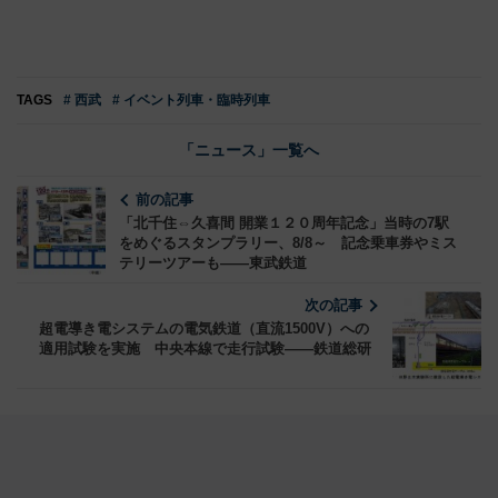
TAGS
# 西武
# イベント列車・臨時列車
「ニュース」一覧へ
前の記事
「北千住⇔久喜間 開業１２０周年記念」当時の7駅
をめぐるスタンプラリー、8/8～ 記念乗車券やミス
テリーツアーも――東武鉄道
次の記事
超電導き電システムの電気鉄道（直流1500V）への
適用試験を実施 中央本線で走行試験――鉄道総研