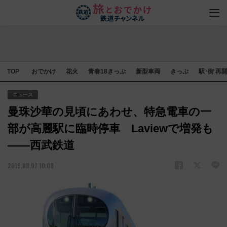
TOP
おでかけ
花火
青春18きっぷ
新型車両
きっぷ
駅･街 再
ニュース
曼珠沙華の見頃にあわせ、特急電車の一
部が高麗駅に臨時停車 Laviewで増発も
――西武鉄道
2019.08.07 10:08