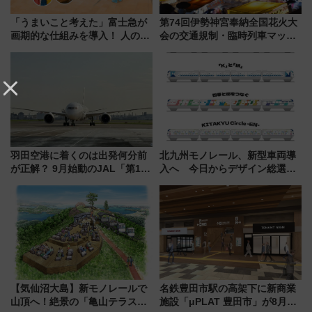
「うまいこと考えた」富士急が
第74回伊勢神宮奉納全国花火大
画期的な仕組みを導入！ 人のか
会の交通規制・臨時列車マッ
わりにスマホが並ぶ「分身く
プ！JR東海・近鉄で快適にアク
ん」始動
セス
羽田空港に着くのは出発何分前
北九州モノレール、新型車両導
が正解？ 9月始動のJAL「第1タ
入へ 今日からデザイン総選挙
ーミナル北側サテライト」は徒
始まる
歩1キロ超え！ 知っておきたい
変更点まとめ
【気仙沼大島】新モノレールで
名鉄豊田市駅の高架下に新商業
山頂へ！絶景の「亀山テラス
施設「μPLAT 豊田市」が8月26