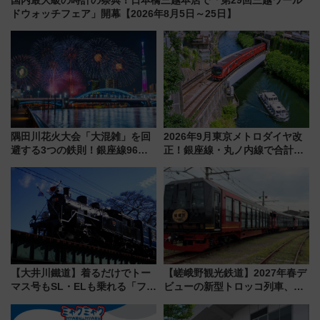
国内最大級の時計の祭典！日本橋三越本店で「第29回三越ワール
ドウォッチフェア」開幕【2026年8月5日～25日】
隅田川花火大会「大混雑」を回
2026年9月東京メトロダイヤ改
避する3つの鉄則！銀座線96本
正！銀座線・丸ノ内線で合計
増発･浅草線臨時ダイヤ･スカイ
212本の大増発、混雑緩和に期
ツリー駅の規制まとめ 7/25開催
待
（2026年）
【大井川鐵道】着るだけでトー
【嵯峨野観光鉄道】2027年春デ
マス号もSL・ELも乗れる「フリ
ビューの新型トロッコ列車、い
ーきっぷTシャツ」8月6日より
よいよ試運転開始へ！現行車両
受注販売
は2026年で引退