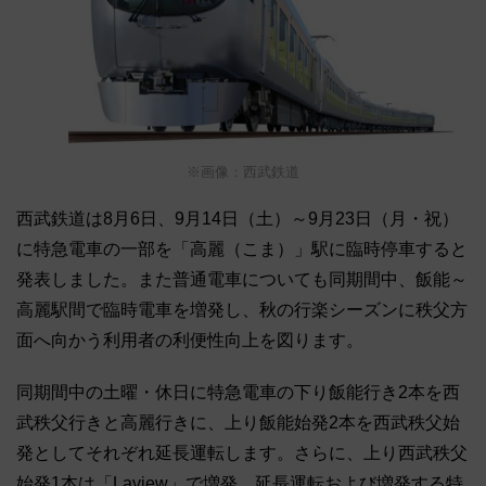
※画像：西武鉄道
西武鉄道は8月6日、9月14日（土）～9月23日（月・祝）
に特急電車の一部を「高麗（こま）」駅に臨時停車すると
発表しました。また普通電車についても同期間中、飯能～
高麗駅間で臨時電車を増発し、秋の行楽シーズンに秩父方
面へ向かう利用者の利便性向上を図ります。
同期間中の土曜・休日に特急電車の下り飯能行き2本を西
武秩父行きと高麗行きに、上り飯能始発2本を西武秩父始
発としてそれぞれ延長運転します。さらに、上り西武秩父
始発1本は「Laview」で増発。延長運転および増発する特