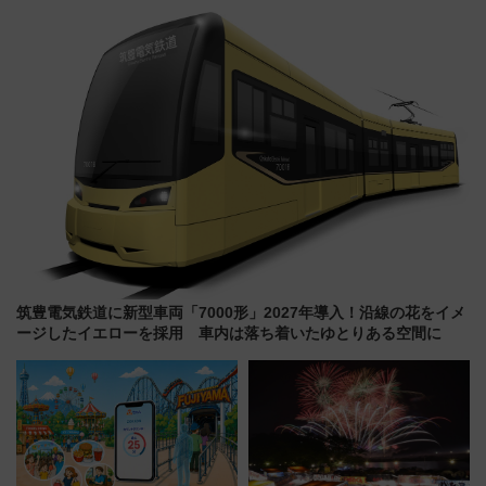
を食べ比べ【7月25日・26日開
注目観光列車まとめ きっぷの取
催】
り方は？
筑豊電気鉄道に新型車両「7000形」2027年導入！沿線の花をイメ
ージしたイエローを採用 車内は落ち着いたゆとりある空間に