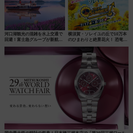
ツアー」開催
河口湖観光の混雑を水上交通で
横須賀・ソレイユの丘で10万本
回避！富士急グループが新航路
のひまわりと絶景花火！ 恐竜や
「大石公園ライン」7月17日よ
ドッグプールなど三浦半島の日
り運航
帰りお出かけ最新情報（2026年
7月17日～開催）