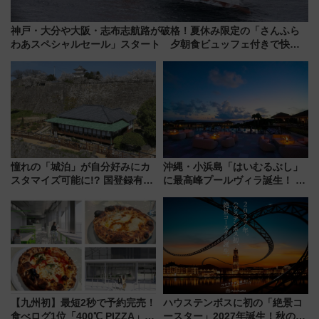
神戸・大分や大阪・志布志航路が破格！夏休み限定の「さんふら
わあスペシャルセール」スタート 夕朝食ビュッフェ付きで快適
な船旅はいかが？
憧れの「城泊」が自分好みにカ
沖縄・小浜島「はいむるぶし」
スタマイズ可能に!? 国登録有形
に最高峰プールヴィラ誕生！ 石
文化財・丸亀城「延寿閣別館」
垣島から船で向かう究極のご褒
にオーダーメイド型の宿泊プラ
美旅「何もしない贅沢」を体験
ンが誕生！
してみない？
【九州初】最短2秒で予約完売！
ハウステンボスに初の「絶景コ
食べログ1位「400℃ PIZZA」が
ースター」2027年誕生！秋の