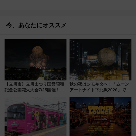
今、あなたにオススメ
【立川市】立川まつり国営昭和
秋の夜はシモキタへ！「ムーン
記念公園花火大会7/25開催！
アートナイト下北沢2026」でイ
5000発の花火が夜を彩る 今年は
マーシブシアターやアート巡り
混雑に要注意、その理由は
を満喫しよう