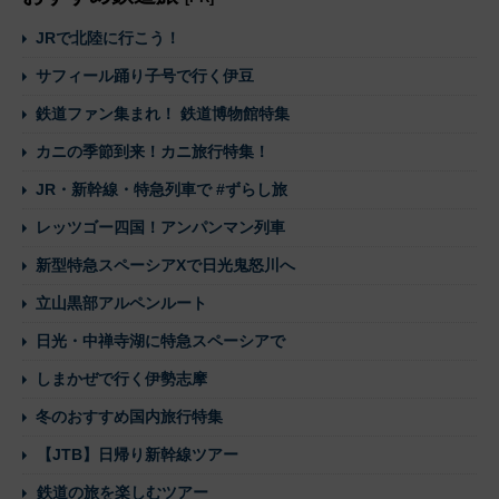
JRで北陸に行こう！
サフィール踊り子号で行く伊豆
鉄道ファン集まれ！ 鉄道博物館特集
カニの季節到来！カニ旅行特集！
JR・新幹線・特急列車で #ずらし旅
レッツゴー四国！アンパンマン列車
新型特急スペーシアXで日光鬼怒川へ
立山黒部アルペンルート
日光・中禅寺湖に特急スペーシアで
しまかぜで行く伊勢志摩
冬のおすすめ国内旅行特集
【JTB】日帰り新幹線ツアー
鉄道の旅を楽しむツアー