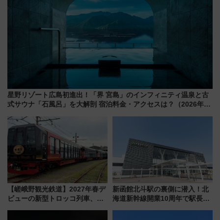
星野リゾート広島初進出！「界 宮島」のインフィニティ温泉と古
式サウナ「石風呂」を大解剖 宿泊料金・アクセスは？（2026年7
月23日開業）
【嵯峨野観光鉄道】2027年春デ
新函館北斗駅の裏側に潜入！北
ビューの新型トロッコ列車、い
海道新幹線開業10周年で駅長
よいよ試運転開始へ！現行車両
室・地下通路など公開イベン
は2026年で引退
ト 参加方法や体験内容を紹介