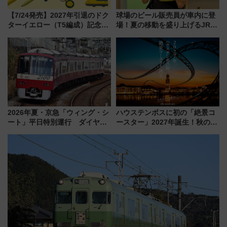
【7/24発売】2027年引退のドク
球場のビール販売員が車内に登
ターイエロー（T5編成）記念グ
場！夏の移動を盛り上げるJR九
ッズ7種が登場！ 新幹線車内放
州「ビール新幹線」7月31日・8
送の目覚まし時計など通販・販
月7日限定 ソフトバンクホーク
売店舗まとめ
スとコラボ
2026年夏・京急「ウィング・シ
ハウステンボスに初の「絶景コ
ート」平日特別運行 ダイヤ・
ースター」2027年誕生！秋の
乗車方法を解説！2階建てバスや
「すんごいハロウィン」見どこ
三浦海岸を堪能できるお出かけ
ろも一挙紹介
プランもご紹介