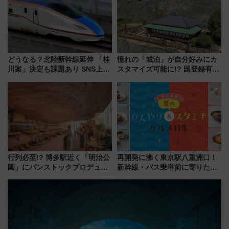
（2026年）
どうなる？北陸新幹線延伸 「桂
憧れの「城泊」が自分好みにカ
川案」決定も課題あり SNS上の
スタマイズ可能に!? 国登録有形
声は
文化財・丸亀城「延寿閣別館」
にオーダーメイド型の宿泊プラ
ンが誕生！
行列必至!? 博多駅近く「明治公
再開発に沸く東京駅八重洲口！
園」にパンストックプロデュー
新幹線・バス乗車前に寄りたい
スの新業態『Land Bageri』8/7
「ヤエチカ」2026年夏の「ひん
オープン 秋からはビストロ営業
やり＆スタミナグルメ」6選【新
も！
店舗も！】