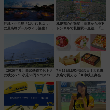
沖縄・小浜島「はいむるぶし」
札幌都心が激変！高速から地下
に最高峰プールヴィラ誕生！ 石
トンネルで札幌駅へ直結、「創
垣島から船で向かう究極のご褒
成川通都心アクセス道路」が7月
美旅「何もしない贅沢」を体験
から本格着工、延長4.8km整備
してみない？
事業の全貌
【2026年夏】西武鉄道でおトク
7月16日は駅弁記念日！大丸東
に秩父へ？ 小児50円＆コスパ最
京店で買える「車中映え弁当」
強きっぷで「安・近・短」な家
フェア【2026年夏】
族旅行！ 深夜の正丸トンネル探
検や特急ラビューも