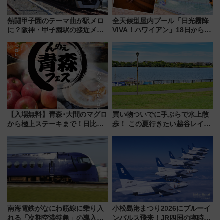
熱闘甲子園のテーマ曲が駅メロ
全天候型屋内プール「日光霧降
に？阪神・甲子園駅の接近メロ
VIVA！ハワイアン」18日から営
ディがVaundy「かげろう」×向
業開始 小さなお子様連れのフ
谷実アレンジの特別仕様へ、8月
ァミリーから大人まで幅広い世
5日始発から
代が一日中楽しる夏のリゾート
を楽しんで
【入場無料】青森･大間のマグロ
買い物ついでに手ぶらで水上散
から極上ステーキまで！日比谷
歩！ この夏行きたい越谷レイク
公園で「んめぇ青森フェス」と
タウンの新たな水辺の憩いエリ
人気フードフェス「肉祭」が同
ア「LAKESIDE PARK」（埼玉
時開催に！
県越谷市）
南海電鉄がなにわ筋線に乗り入
小松島港まつり2026にブルーイ
れる「次期空港特急」の導入を
ンパルス飛来！JR四国の臨時ダ