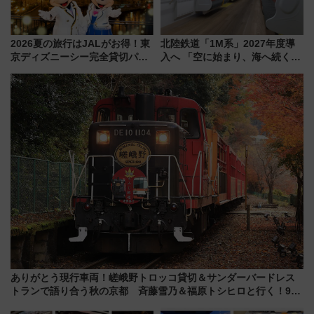
2026夏の旅行はJALがお得！東
北陸鉄道「1M系」2027年度導
京ディズニーシー完全貸切パー
入へ 「空に始まり、海へ続く」
ティー招待券が当たるキャンペ
白山比咩神社をモチーフにした
ーン始まる 条件は「夏の国内
神秘的なデザイン
線に2回搭乗」
ありがとう現行車両！嵯峨野トロッコ貸切＆サンダーバードレス
トランで語り合う秋の京都 斉藤雪乃＆福原トシヒロと行く！9月
13日「京都の鉄道満喫ツアー」開催