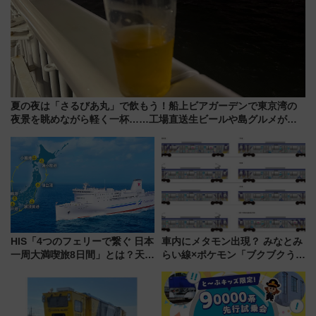
夏の夜は「さるびあ丸」で飲もう！船上ビアガーデンで東京湾の
夜景を眺めながら軽く一杯……工場直送生ビールや島グルメが美
味い
HIS「4つのフェリーで繋ぐ 日本
車内にメタモン出現？ みなとみ
一周大満喫旅8日間」とは？天橋
らい線×ポケモン「ブクブクうみ
立・小樽・日光東照宮など全国
ぞこの街」ラッピング電車が運
の絶景＆限定グルメを網羅！煩
行開始に！ この夏は直通列車で
雑な手続きも不要でお手軽に楽
横浜へ！
しめるプランが登場