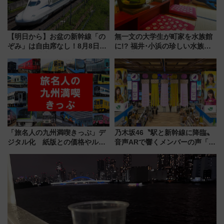
【明日から】お盆の新幹線「の
無一文の大学生が町家を水族館
ぞみ」は自由席なし！8月8日午
に!? 福井･小浜の珍しい水族
前はほぼ満席…でも数時間ズラ
館、世界に一つだけの塗り箸制
せば空きが見つかることも 混
作体験、鯖街道の御食国など 小
雑避ける「空席」探しのコツ
浜観光レポ 第2弾
「旅名人の九州満喫きっぷ」デ
乃木坂46〝駅と新幹線に降臨〟
ジタル化 紙版との価格やルー
音声ARで響くメンバーの声「真
ルの違いを解説
夏の全国ツアー2026」