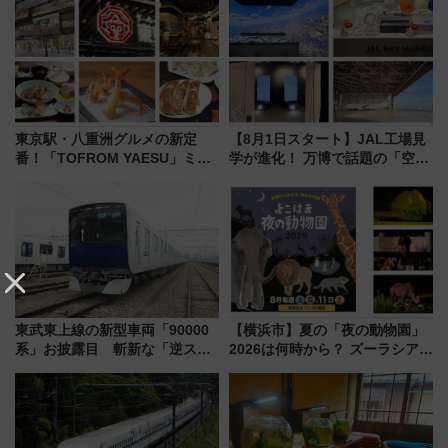
東京駅・八重洲グルメの新定
【8月1日スタート】JAL工場見
番！「TOFROM YAESU」ミシ
学が進化！ 万博で話題の「空飛
ュラン店から大衆酒場まで68店
ぶクルマ」体験が常設化!? 期間
舗が集結した食の空間を徹底解
限定の歴代制服仮想試着体験も
剖！（9/10開業）
レポート
東武東上線の新型車両「90000
【横浜市】夏の「夜の動物園」
系」お披露目 斬新な「逆スラ
2026は何時から？ ズーラシア・
ント式」の先頭形状と明るく開
野毛山・金沢の電車アクセスや
放的な車内空間に注目、デビュ
見どころ、限定イベントを徹底
ーは9月
解説！