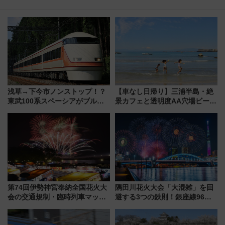
浅草→下今市ノンストップ！？
【車なし日帰り】三浦半島・絶
東武100系スペーシアがブルー
景カフェと透明度AA穴場ビーチ
リボン賞35周年記念で「デビュ
を巡る！ おトクな電車きっぷ活
ー当時の停車駅」を再現 運転
用してストレスフリー旅へ行こ
時刻や特急券の買い方を紹介
う！
第74回伊勢神宮奉納全国花火大
隅田川花火大会「大混雑」を回
会の交通規制・臨時列車マッ
避する3つの鉄則！銀座線96本
プ！JR東海・近鉄で快適にアク
増発･浅草線臨時ダイヤ･スカイ
セス
ツリー駅の規制まとめ 7/25開催