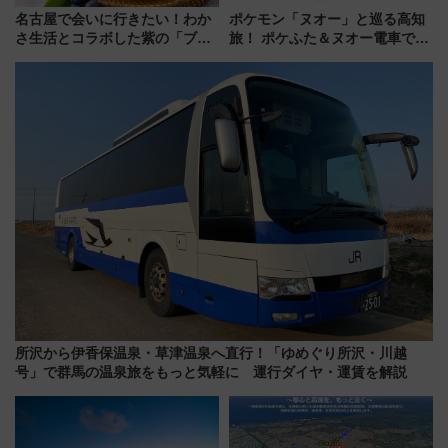
名古屋で会いに行きたい！わか
ポケモン「ヌオー」と巡る高知
さ生活とコラボした紫の「ブル
旅！ ポケふた＆ヌオー電車で楽
ーベリーぴよりん」期間限定販
しむ鉄道スタンプラリーで土佐
売
路の絶景と絶品グルメを満喫！
（7月18日スタート）
所沢から伊香保温泉・草津温泉へ直行！「ゆめぐり所沢・川越
号」で群馬の温泉旅をもっと気軽に 運行ダイヤ・運賃を解説