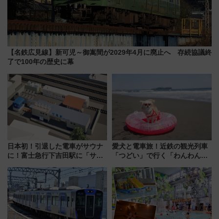
【名鉄広見線】新可児～御嵩間が2029年4月に廃止へ 存続協議終
了で100年の歴史に幕
日本初！引退した電車がサウナ
愛犬と電車旅！近鉄の観光列車
に！富士急行下吉田駅に「サ電
「つどい」で行く「わんわん列
（SADEN）」2026年12月開
車」第5弾！海辺のBBQも楽し
業 行き交う電車の音や振動を
める日帰りツアー
感じながら「ととのう」新感覚