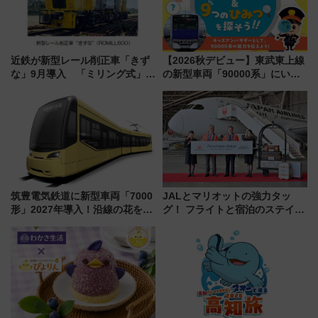
近鉄が新型レール削正車「きず
【2026秋デビュー】東武東上線
な」9月導入 「ミリング式」採
の新型車両「90000系」にいち
用でメンテナンス作業を効率
早く乗れる！ 8/11開催の小学生
化！安全性や乗り心地の向上に
向け先行試乗会でキッズアンバ
貢献するだけでなく、全線区で
サダーになろう
活躍するための仕組みも
筑豊電気鉄道に新型車両「7000
JALとマリオットの強力タッ
形」2027年導入！沿線の花をイ
グ！ フライトと宿泊のステイタ
メージしたイエローを採用 車
スマッチでFLY ON ポイントや
内は落ち着いたゆとりある空間
上級会員資格を効率よく獲得す
に
る方法を解説