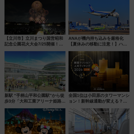
【立川市】立川まつり国営昭和
ANAが機内持ち込みを厳格化
記念公園花火大会7/25開催！
【夏休みの移動に注意！】ハン
5000発の花火が夜を彩る 今年は
ドバッグやPCケースも対象の
混雑に要注意、その理由は
「身の回り品」新サイズ制限
(40×30×20cm)おさらい
新駅 “手柄山平和公園駅”から徒
全国1位は小田原のタワーマンシ
歩3分「大和工業アリーナ姫路」
ョン！新幹線通勤が変える？
10月開業！Novelbright公演 や
「住みたい街」の最新トレンド
大相撲巡業など 豪華イベントと
【新築マンション人気ランキン
アクセス
グ】