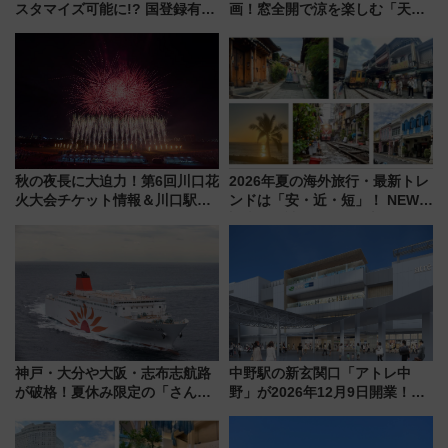
スタマイズ可能に!? 国登録有形
画！窓全開で涼を楽しむ「天然
文化財・丸亀城「延寿閣別館」
クーラー体験号」と限定鉄コレ
にオーダーメイド型の宿泊プラ
発売
ンが誕生！
秋の夜長に大迫力！第6回川口花
2026年夏の海外旅行・最新トレ
火大会チケット情報＆川口駅か
ンドは「安・近・短」！ NEWT
らのアクセスガイド
調査から読み解く、最新の人気
渡航先TOP5とは？ 円安時代の
旅行術
神戸・大分や大阪・志布志航路
中野駅の新玄関口「アトレ中
が破格！夏休み限定の「さんふ
野」が2026年12月9日開業！新
らわあスペシャルセール」スタ
改札直結で屋上BBQも楽しめる
ート 夕朝食ビュッフェ付きで
注目スポット