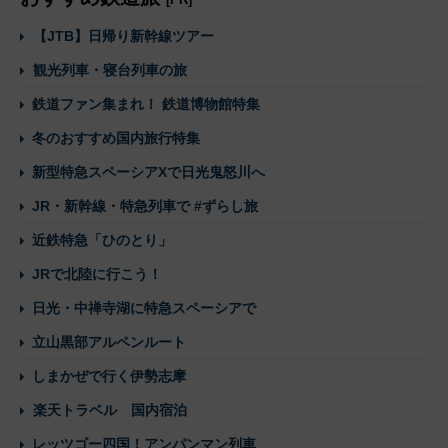
【JTB】日帰り新幹線ツアー
観光列車・寝台列車の旅
鉄道ファン集まれ！ 鉄道博物館特集
冬のおすすめ国内旅行特集
新型特急スペーシアXで日光鬼怒川へ
JR・新幹線・特急列車で #ずらし旅
近鉄特急「ひのとり」
JRで北陸に行こう！
日光・中禅寺湖に特急スペーシアで
立山黒部アルペンルート
しまかぜで行く伊勢志摩
楽天トラベル 国内宿泊
レッツゴー四国！アンパンマン列車