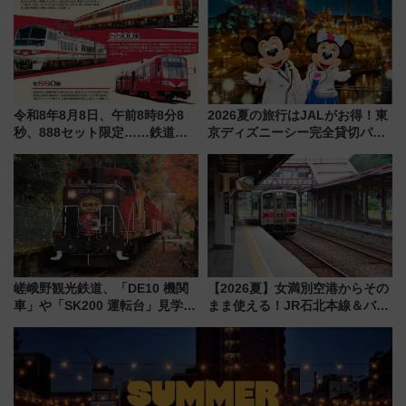
注目スポット
令和8年8月8日、午前8時8分8
2026夏の旅行はJALがお得！東
秒、888セット限定……鉄道各
京ディズニーシー完全貸切パー
社の「8・8・8」な記念きっぷ
ティー招待券が当たるキャンペ
たち
ーン始まる 条件は「夏の国内
線に2回搭乗」
嵯峨野観光鉄道、「DE10 機関
【2026夏】女満別空港からその
車」や「SK200 運転台」見学ツ
まま使える！JR石北本線＆バス
アーを開催！ ラストランイベン
乗り放題「北見・網走周遊フリ
トの一環で激レア体験できちゃ
ーパス」でおトクに道東観光
うかも 参加方法やスケジュール
（8/3発売）
をご紹介