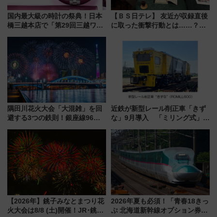
国内最大級の時計の祭典！日本
【ＢＳ日テレ】 友近が収録直後
橋三越本店で「第29回三越ワー
に取った衝撃行動とは……？
ルドウォッチフェア」開幕
『友近・礼二の妄想トレイン』
【2026年8月5日～25日】
で極上の夏祭り鉄道旅を放送
隅田川花火大会「大混雑」を回
近鉄が新型レール削正車「きず
避する3つの鉄則！銀座線96本
な」9月導入 「ミリング式」採
増発･浅草線臨時ダイヤ･スカイ
用でメンテナンス作業を効率
ツリー駅の規制まとめ 7/25開催
化！安全性や乗り心地の向上に
（2026年）
貢献するだけでなく、全線区で
活躍するための仕組みも
【2026年】銚子みなとまつり花
2026年夏も必須！「青春18きっ
火大会は8/8 (土)開催！JR･銚子
ぷ 北海道新幹線オプション券」