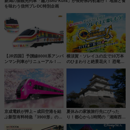
新潟の酒観光列車「越乃Shu*Kura」が長野県内初運行！ 地酒と食
を味わう信州プレDC特別企画
【JR四国】予讃線8000系アンパ
横須賀・ソレイユの丘で10万本
ンマン列車がリニューアル！内
のひまわりと絶景花火！ 恐竜や
外装デザイン公開 デビューは
ドッグプールなど三浦半島の日
今年12月
帰りお出かけ最新情報（2026年
7月17日～開催）
京成電鉄が押上～成田空港を結
夏休みの家族旅行先にぴった
ぶ新型有料特急「3900形」のコ
り！都心から1時間の「湘南西エ
ンセプト・デザイン公開 愛称
リア」満喫ガイド 鎌倉・江の
募集も実施
島とは異なる魅力を持つ今夏の