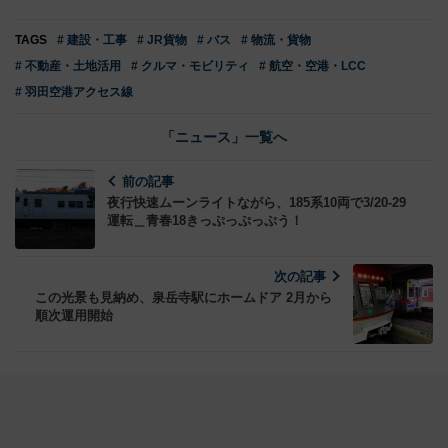
TAGS
# 建設・工事
# JR貨物
# バス
# 物流・貨物
# 不動産・土地活用
# クルマ・モビリティ
# 航空・空港・LCC
# 羽田空港アクセス線
「ニュース」一覧へ
前の記事
夜行快速ムーンライトながら、185系10両で3/20-29
運転＿青春18きっぷっぷっぷう！
次の記事
この光景も見納め、泉岳寺駅にホームドア 2月から
順次運用開始