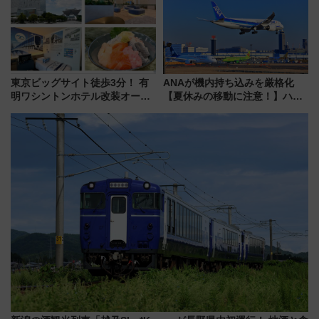
快適な船旅はいかが？
東京ビッグサイト徒歩3分！ 有
ANAが機内持ち込みを厳格化
明ワシントンホテル改装オープ
【夏休みの移動に注意！】ハン
ン直前「ゆりかもめ運転台付き
ドバッグやPCケースも対象の
客室」や海鮮丼が人気の朝食ビ
「身の回り品」新サイズ制限
ュッフェを現地レポ
(40×30×20cm)おさらい