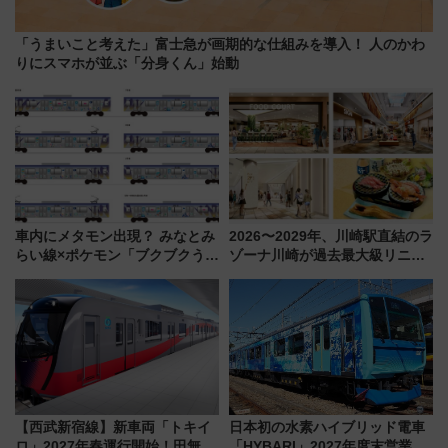
「うまいこと考えた」富士急が画期的な仕組みを導入！ 人のかわ
りにスマホが並ぶ「分身くん」始動
車内にメタモン出現？ みなとみ
2026〜2029年、川崎駅直結のラ
らい線×ポケモン「ブクブクうみ
ゾーナ川崎が過去最大級リニュ
ぞこの街」ラッピング電車が運
ーアル！ フードコート拡大など
行開始に！ この夏は直通列車で
「いつから何が変わるか」徹底
横浜へ！
解説！
【西武新宿線】新車両「トキイ
日本初の水素ハイブリッド電車
ロ」2027年春運行開始！田無・
「HYBARI」2027年度末営業運