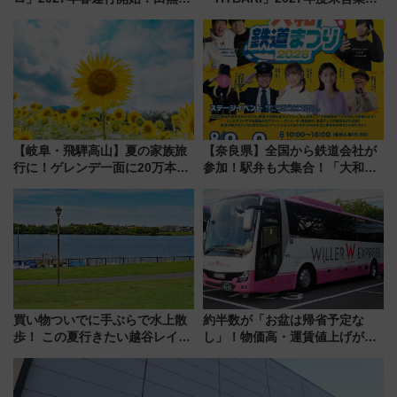
新所沢にも停車 2028年春には
転へ 鉄道・発電・まちづくり
「第2弾」も
で水素利活用が加速
【岐阜・飛騨高山】夏の家族旅
【奈良県】全国から鉄道会社が
行に！ゲレンデ一面に20万本の
参加！駅弁も大集合！「大和鉄
ひまわりが咲き誇る「アルコピ
道まつり2026」が8月8日・9日
アひまわり園」開園
に開催決定
買い物ついでに手ぶらで水上散
約半数が「お盆は帰省予定な
歩！ この夏行きたい越谷レイク
し」！物価高・運賃値上げが財
タウンの新たな水辺の憩いエリ
布を直撃、往復1万円以内なら帰
ア「LAKESIDE PARK」（埼玉
りたいけど……【WILLER お盆
県越谷市）
帰省動向調査】