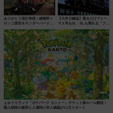
ありがとう現行車両！嵯峨野ト
【大井川鐵道】着るだけでトー
ロッコ貸切＆サンダーバードレ
マス号もSL・ELも乗れる「フリ
ストランで語り合う秋の京都
ーきっぷTシャツ」8月6日より
斉藤雪乃＆福原トシヒロと行
受注販売
く！9月13日「京都の鉄道満喫
ツアー」開催
よみうりランド「ポケパーク カントー」チケット新ルール解説！
購入制限の緩和と入場時の本人確認が11月スタート