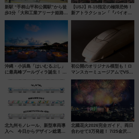
新駅 “手柄山平和公園駅”から徒
【USJ】R-15指定の極限恐怖！
歩3分「大和工業アリーナ姫路」
新アトラクション「『バイオハ
10月開業！Novelbright公演 や
ザード レクイエム』 ザ・ダイ
大相撲巡業など 豪華イベントと
ブ」今秋登場 ―予測不能の恐
アクセス
怖に泣き叫べ―
沖縄・小浜島「はいむるぶし」
初公開のオリジナル模型も！ロ
に最高峰プールヴィラ誕生！ 石
マンスカーミュージアムでVSE
垣島から船で向かう究極のご褒
の設計秘話に迫る企画展が7月
美旅「何もしない贅沢」を体験
15日スタート
してみない？
北九州モノレール、新型車両導
北國花火2026完全ガイド、両日
入へ 今日からデザイン総選挙
合わせて3万発超！ 7/25金沢大
始まる
会・8/1川北大会の2つの花火大