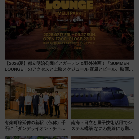
【2026夏】都立明治公園ビアガーデン＆野外映画！「SUMMER
LOUNGE」のアクセスと上映スケジュール 夜風とビール、映画を
満喫！
有楽町線延伸の新駅（仮称）千
南海・日立と量子技術活用でシ
石に「ダンデライオン・チョコ
ステム構築 なにわ筋線にも期待
レート」が出店！ 東京メトロが
乗務員・車両計画作業を短縮へ