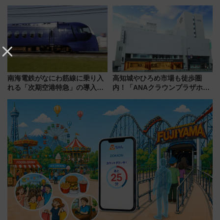
電鉄の臨時列車やアクセス情
自動改札対応ルールと途中下車
報、利根川に咲く8,000発の大迫
の罠
力＆屋台を満喫
南海電鉄がなにわ筋線に乗り入
高知城やひろめ市場も徒歩圏
れる「次期空港特急」の導入を
内！「ANAクラウンプラザホテ
決定！ピニンファリーナによる
ル高知」が8月開業
日本初の鉄道デザイン