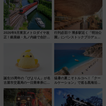
1億円出資で挑む新時代のまちづ
くりとは？
2026年9月東京メトロダイヤ改
行列必至!? 博多駅近く「明治公
正！銀座線・丸ノ内線で合計
園」にパンストックプロデュー
212本の大増発、混雑緩和に期
スの新業態『Land Bageri』8/7
待
オープン 秋からはビストロ営業
も！
誕生15周年の「ぴよりん」が名
猛暑の夏こそトルコへ！「クー
古屋市交通局の一日乗車券に！
ルケーション」で巡る黒海沿岸
東山線では貸切電車も登場【限
やエーゲ海の避暑リゾート 関
定1万5000枚】
連検索数が前年比237％増、ナ
ショジオも認める『2026年に訪
れるべき世界の旅先』