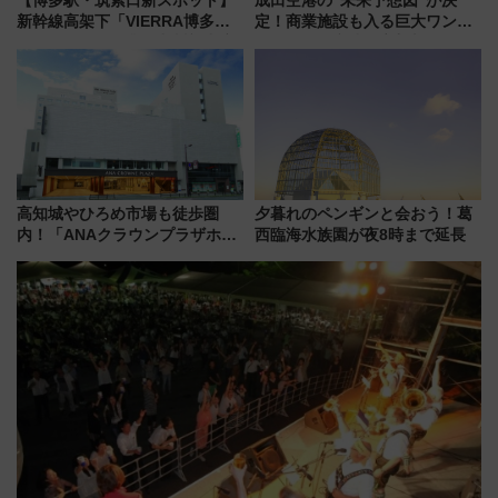
【博多駅・筑紫口新スポット】
成田空港の”未来予想図”が決
新幹線高架下「VIERRA博多テ
定！商業施設も入る巨大ワンタ
ラス」が9/18開業！九州初出店
ーミナル、京成の高架新駅整備
など注目の全6店舗 「博多活憩
で新型特急が品川･羽田とを結
通り」も一新
ぶ！ JR空港駅は2面3線化！
高知城やひろめ市場も徒歩圏
夕暮れのペンギンと会おう！葛
内！「ANAクラウンプラザホテ
西臨海水族園が夜8時まで延長
ル高知」が8月開業