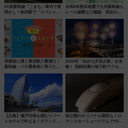
E6系新幹線「こまち」車内で夜
令和8年熊本地震で九州新幹線も
明かし！秋田駅で「スペシャル
レール破断など確認 現在の運
ナイト」8月開催、料金や予約方
転見合わせ状況と交通網への影
法は？
響
再開発に沸く東京駅八重洲口！
2026年「仙台七夕花火祭」を攻
新幹線・バス乗車前に寄りたい
略！ 混雑回避の地下鉄アクセス
「ヤエチカ」2026年夏の「ひん
からまだ買える有料席情報、花
やり＆スタミナグルメ」6選【新
火前に楽しむ仙台観光ルートま
店舗も！】
で解説！
【広島】瀬戸内海を望むリゾー
初公開のオリジナル模型も！ロ
トホテルで叶える！グランドプ
マンスカーミュージアムでVSE
リンスホテル広島のフォトウエ
の設計秘話に迫る企画展が7月