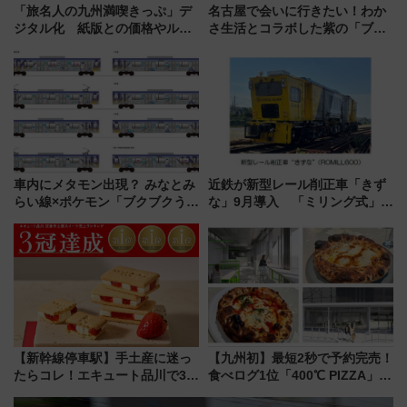
「旅名人の九州満喫きっぷ」デ
名古屋で会いに行きたい！わか
ジタル化 紙版との価格やルー
さ生活とコラボした紫の「ブル
ルの違いを解説
ーベリーぴよりん」期間限定販
売
車内にメタモン出現？ みなとみ
近鉄が新型レール削正車「きず
らい線×ポケモン「ブクブクうみ
な」9月導入 「ミリング式」採
ぞこの街」ラッピング電車が運
用でメンテナンス作業を効率
行開始に！ この夏は直通列車で
化！安全性や乗り心地の向上に
横浜へ！
貢献するだけでなく、全線区で
活躍するための仕組みも
【新幹線停車駅】手土産に迷っ
【九州初】最短2秒で予約完売！
たらコレ！エキュート品川で3年
食べログ1位「400℃ PIZZA」が
連続売上1位を獲得した定番手土
博多駅すぐの明治公園に8/7オー