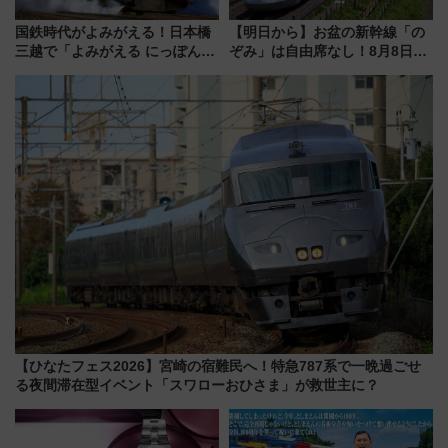
国鉄時代がよみがえる！日本橋
【明日から】お盆の新幹線「の
三越で「よみがえる にっぽんの
ぞみ」は自由席なし！8月8日午
鉄道展」7/22-8/3開催、広田尚
前はほぼ満席…でも数時間ズラ
敬の名作写真も、駅弁フェスも
せば空きが見つかることも 混
同時開催！
雑避ける「空席」探しのコツ
【ひなたフェス2026】宮崎の宿難民へ！特急787系で一晩過ごせ
る夜間滞在型イベント「スワローおひさま」が救世主に？