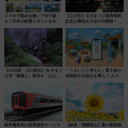
スマホで集める激レアNFT版
【立川市】立川まつり国営昭和
も！日本の絶景スポットをめぐ
記念公園花火大会7/25開催！
って集める「索道印(さくどうい
5000発の花火が夜を彩る 今年は
ん)」企画がスタート
混雑に要注意、その理由は
【2026秋・山口観光】SLやまぐ
「うまいこと考えた」富士急が
ち号「貴婦人」復活＆「はなあ
画期的な仕組みを導入！ 人のか
かり」初走行区間も！山口DCの
わりにスマホが並ぶ「分身く
注目観光列車まとめ きっぷの取
ん」始動
り方は？
阪神電車初の座席指定サービス
【岐阜・飛騨高山】夏の家族旅