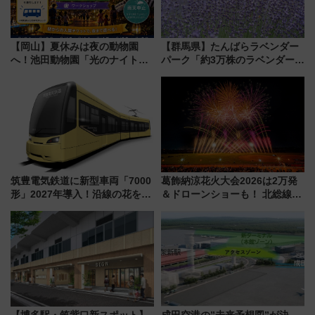
【岡山】夏休みは夜の動物園
【群馬県】たんばらラベンダー
へ！池田動物園「光のナイトズ
パーク「約3万株のラベンダー」
ー2026」で光と動物が彩る特別
が見頃！新幹線＆無料送迎バス
な夜
で都心から約1時間半で夏の絶景
を！
筑豊電気鉄道に新型車両「7000
葛飾納涼花火大会2026は2万発
形」2027年導入！沿線の花をイ
＆ドローンショーも！ 北総線を
メージしたイエローを採用 車
使った穴場アクセスや臨時列
内は落ち着いたゆとりある空間
車、観覧スポット情報と周辺観
に
光まとめ（7/28開催）