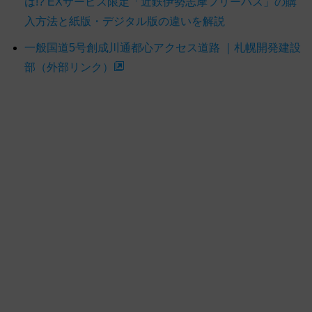
は!? EXサービス限定「近鉄伊勢志摩フリーパス」の購
入方法と紙版・デジタル版の違いを解説
一般国道5号創成川通都心アクセス道路 ｜札幌開発建設
部（外部リンク）