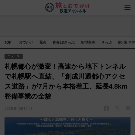
TOP
おでかけ
花火
青春18きっぷ
新型車両
きっぷ
駅･街 再
ニュース
札幌都心が激変！高速から地下トンネル
で札幌駅へ直結、「創成川通都心アクセ
ス道路」が7月から本格着工、延長4.8km
整備事業の全貌
2026.07.09 10:07