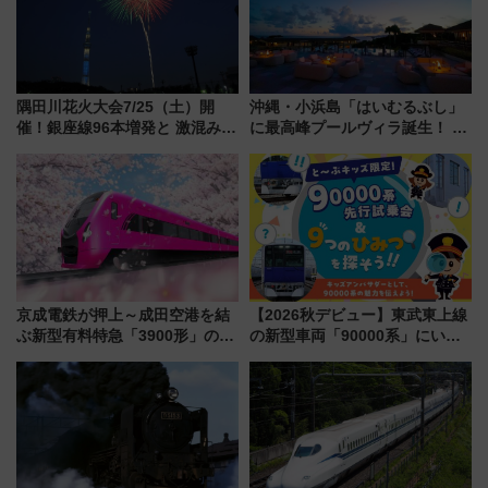
隅田川花火大会7/25（土）開
沖縄・小浜島「はいむるぶし」
催！銀座線96本増発と 激混みの
に最高峰プールヴィラ誕生！ 石
「浅草駅」を回避する最寄り駅･
垣島から船で向かう究極のご褒
アクセス攻略法、2万発の花火が
美旅「何もしない贅沢」を体験
都心の夜に！
してみない？
京成電鉄が押上～成田空港を結
【2026秋デビュー】東武東上線
ぶ新型有料特急「3900形」のコ
の新型車両「90000系」にいち
ンセプト・デザイン公開 愛称
早く乗れる！ 8/11開催の小学生
募集も実施
向け先行試乗会でキッズアンバ
サダーになろう