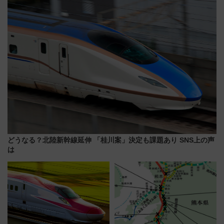
産スイーツとは？
プン。もつ鍋風など限定メニュ
ーも
どうなる？北陸新幹線延伸 「桂川案」決定も課題あり SNS上の声
は