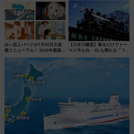
ディング＆カジュアルパーティ
15日スタート
ープラン
白い恋人パークが7月30日大規
【大井川鐵道】着るだけでトー
模リニューアル！ 2026年最新の
マス号もSL・ELも乗れる「フリ
新エリア・工場見学の見どころ
ーきっぷTシャツ」8月6日より
と料金・アクセスを徹底解説
受注販売
（札幌市）