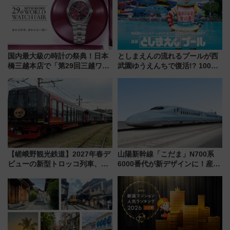
国内最大級の時計の祭典！日本
としまえんの流れるプールが西
橋三越本店で「第29回三越ワー
武園ゆうえんちで復活!? 100周
ルドウォッチフェア」開幕
年記念企画＆「春日のうん○スラ
【2026年8月5日～25日】
イダー」に注目 2026年夏は所
沢へ遊びに行こう
【嵯峨野観光鉄道】2027年春デ
山陽新幹線「こだま」N700系
ビューの新型トロッコ列車、い
6000番代が新デザインに！産学
よいよ試運転開始へ！現行車両
連携で描く瀬戸内の波模様 運
は2026年で引退
用は今冬から