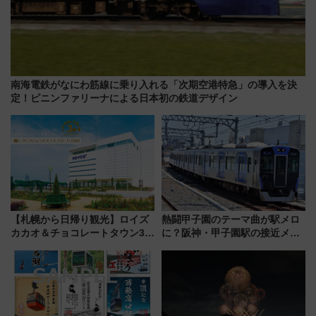
南海電鉄がなにわ筋線に乗り入れる「次期空港特急」の導入を決
定！ピニンファリーナによる日本初の鉄道デザイン
【札幌から日帰り観光】ロイズ
熱闘甲子園のテーマ曲が駅メロ
カカオ＆チョコレートタウン3周
に？阪神・甲子園駅の接近メロ
年！ 9月は入場料半額やチョコ
ディがVaundy「かげろう」×向
詰め放題を開催、ロイズタウン
谷実アレンジの特別仕様へ、8月
駅からのアクセスも
5日始発から