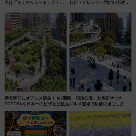
名は「らくやんシート」に！新
行に！ゲレンデ一面に20万本の
型3000系で大阪梅田～山陽姫路
ひまわりが咲き誇る「アルコピ
を快適移動
アひまわり園」開園
博多駅前にオアシス誕生！ 8/7開園「明治公園」九州初サウナ
TOTOPAや日本一のピザなど絶品グルメ登場で駅前の過ごし方は
どう変わる？