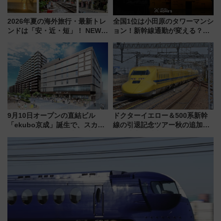
2026年夏の海外旅行・最新トレ
全国1位は小田原のタワーマンシ
ンドは「安・近・短」！ NEWT
ョン！新幹線通勤が変える？
調査から読み解く、最新の人気
「住みたい街」の最新トレンド
渡航先TOP5とは？ 円安時代の
【新築マンション人気ランキン
旅行術
グ】
9月10日オープンの直結ビル
ドクターイエロー＆500系新幹
「ekubo京成」誕生で、スカイ
線の引退記念ツアー秋の追加企
ライナーも停まる巨大ハブ駅・
画が決定！乗車体験やグッズ・
新鎌ヶ谷はどう変わる？ 全テナ
ホテル情報まとめ
ント情報も公開！