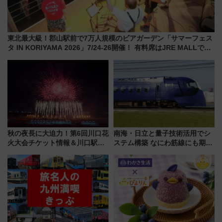
東北最大級！郡山駅前で7万人規模のビアガーデン「サマーフェス
タ IN KORIYAMA 2026」7/24-26開催！ 有料席はJRE MALLで予
約可能
秋の夜長に大迫力！第6回川口花
南海・日立と量子技術活用でシ
火大会チケット情報＆川口駅か
ステム構築 なにわ筋線にも期待
らのアクセスガイド
乗務員・車両計画作業を短縮へ