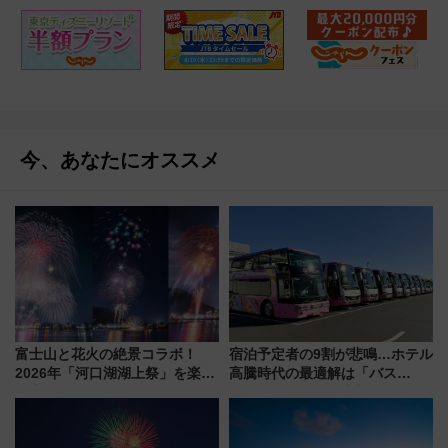
今、あなたにオススメ
富士山と花火の絶景コラボ！
宿泊予定者の9割が悲鳴…ホテル
2026年「河口湖湖上祭」を楽し
高騰時代の最適解は「バス
む完全ガイド＆鉄道アクセスの
泊」!? WILLER最新調査で判明
ススメ
した、推し活遠征や観光時のリ
アルな懐事情