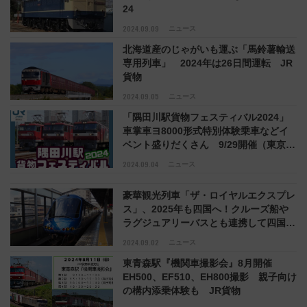
24
2024.09.09
ニュース
北海道産のじゃがいも運ぶ「馬鈴薯輸送
専用列車」 2024年は26日間運転 JR
貨物
2024.09.05
ニュース
「隅田川駅貨物フェスティバル2024」
車掌車ヨ8000形式特別体験乗車などイ
ベント盛りだくさん 9/29開催（東京都
荒川区）
2024.09.04
ニュース
豪華観光列車「ザ・ロイヤルエクスプレ
ス」、2025年も四国へ！クルーズ船や
ラグジュアリーバスとも連携して四国・
瀬戸内の魅力感じる旅に
2024.09.02
ニュース
東青森駅『機関車撮影会』8月開催
EH500、EF510、EH800撮影 親子向け
の構内添乗体験も JR貨物