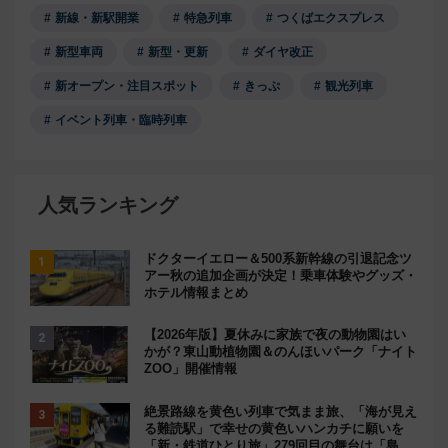
新線・新駅開業
特急列車
つくばエクスプレス
新型車両
新型・更新
ダイヤ改正
新オープン・注目スポット
きっぷ
観光列車
イベント列車・臨時列車
人気ランキング
ドクターイエロー＆500系新幹線の引退記念ツ
アー秋の追加企画が決定！乗車体験やグッズ・
ホテル情報まとめ
【2026年版】夏休みに家族で夜の動物園はい
かが？東山動植物園＆のんほいパーク「ナイト
ZOO」開催情報
絶景路線を黄色い列車で気まま旅、「海が見え
る難読駅」で幸せの黄色いハンカチに願いを
「新・鉄道ひとり旅」279回目の舞台は「島原