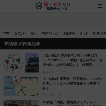
TOP
おでかけ
花火
青春18きっぷ
新型車両
きっぷ
駅･街 再
JR貨物
の関連記事
大阪･関西万博の樹木が横浜･GREEN
EXPO 2027へ！JR貨物×住友林業が、万
博の樹木を鉄道輸送する「緑配便」プロ
ジェクトを完遂
2026.04.04
ニュース
【JR貨物】奥羽線「秋田港線」2026年7
月廃止へ クルーズ船客輸送も今年度で
終了
2025.12.22
ニュース
JR貨物「隅田川駅貨物フェスティバ