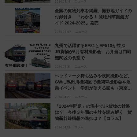
2024.07.14
ニュース
全国の貨物列車を網羅、撮影地ガイドの
付録付き 『わかる！ 貨物列車図鑑ガ
イド 2024-2025』発売
2024.06.07
ニュース
九州で活躍するEF81とEF510が並ぶ
JR貨物が6月有料撮影会 お弁当は門司
機関区の食堂で
2024.05.31
ニュース
ヘッドマーク持ち込みや夜間撮影など、
GWに隅田川機関区で機関車撮影会や添
乗イベント 学割が使える回も（東京都
荒川区）
2024.04.20
ニュース
「2024年問題」の渦中でJR貨物の針路
は？ 今後３年間の中計を読み解く 貨
物新幹線構想の進捗は？【コラム】
2024.04.13
コラム