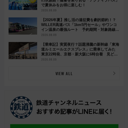
の水族館！猛暑を乗り切る「アクティブパス」
で夏休みをお得に楽しむ！
2026.08.09
【2026年夏】推し活の遠征費を劇的節約！？
WILLER高速バス「1km5円セール」やワンコ
イン温泉の最強ルート 予約期間・対象路線ま
とめ
2026.08.09
【乗車記】実質夜行？話題沸騰の新幹線「東海
道ルミエールエクスプレス」に乗車してみた
東京22時発、京都・新大阪に6時台着 見どこ
ろは岐阜羽島の素晴らし過ぎる朝
2026.08.09
VIEW ALL