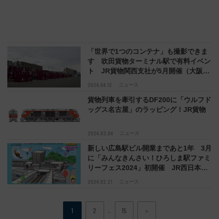
「世界で1つのコンテナ」も撮影できま
す 吹田貨物ターミナル駅で有料イベン
ト JR貨物関西支社が5月開催（大阪府
吹田市）
2024.04.12
ニュース
貨物列車を牽引するDF200に「ウルフド
ッグス名古屋」のラッピング！JR貨物
2024.03.04
ニュース
新しい広島駅ビル開業まであと1年 3月
に「みんなきんさい！ひろしま駅ファミ
リーフェス2024」初開催 JR西日本ほ
か
2024.02.21
ニュース
…
1
2
15
＞