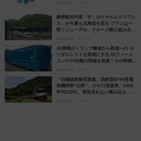
2025.04.14
ニュース
豪華観光列車「ザ・ロイヤルエクスプレ
ス」が今夏も北海道を巡る プランは一
部リニューアル、クルーズ船と組み合わ
せた旅も
2025.04.03
ニュース
JR貨物がトラック輸送から鉄道への モ
ーダルシフトを容易にする 31フィート
コンテナ60個の増備を発表！その特徴
は？
2025.04.02
ニュース
「伯備線貨物写真集」国鉄型EF64形電
気機関車”山男”、コキ71形貨車、1960
年代のD51、普段見れない積み込み・連
結作業も掲載
2024.12.28
ニュース