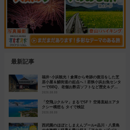
最新記事
福井･小浜観光！倉庫から奇跡の復活をした芝
居小屋＆鯖街道の起点へ！若狭小浜お魚センタ
ーでBBQ、老舗お酢店ソフトなど歴史＆グル
メ散歩
2026.08.09
「空飛ぶクルマ」まるでSF？ 空港直結エアタ
クシー構想も タイで検証
2026.08.09
西武園のほぼとしまえんプール×品川・八景島