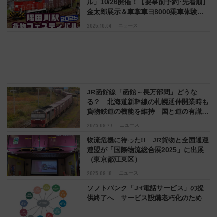
ル」10/26開催！【要事前予約･先着順】
金太郎展示＆車掌車ヨ8000乗車体験も
（10/6予約開始）
2025.10.04
ニュース
JR函館線「函館～長万部間」どうな
る？ 北海道新幹線の札幌延伸開業時も
貨物鉄道の機能を維持 国と道の有識者
検討会議「中間とりまとめ」【コラム】
2025.09.27
ニュース
物流危機に待った!! JR貨物と全国通運
連盟が「国際物流総合展2025」に出展
（東京都江東区）
2025.09.18
ニュース
ソフトバンク「JR電話サービス」の提
供終了へ サービス設備老朽化のため