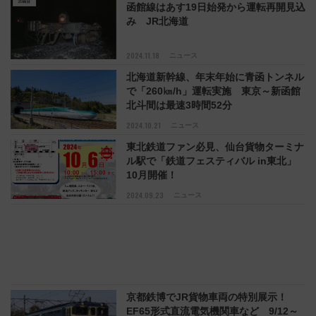
函館線はあす19日始発から運転再開見込
み JR北海道
2024.11.18
ニュース
北海道新幹線、年末年始に青函トンネル
で「260㎞/h」運転実施 東京～新函館
北斗間は最速3時間52分
2024.10.21
ニュース
東北鉄道ファン必見、仙台貨物ターミナ
ル駅で「鉄道フェスティバル in東北」
10月開催！
2024.09.23
ニュース
京都鉄博でJR貨物車両の特別展示！
EF65形式直流電気機関車など 9/12～