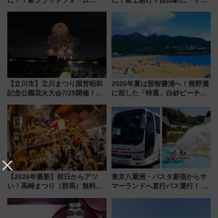
に！？新プラットフォーム
に！富士急行下吉田駅に「サ電
「HirakeBA」8月3日始動、ス
（SADEN）」2026年12月開
マホで簡単申請 物販や演奏会な
業 行き交う電車の音や振動を
どに【JR東日本】
感じながら「ととのう」新感覚
【立川市】立川まつり国営昭和
2026年夏は那智勝浦へ！熊野灘
記念公園花火大会7/25開催！
に面した「特選」白砂ビーチは
5000発の花火が夜を彩る 今年は
必見 「第17回那智勝浦町花火大
混雑に要注意、その理由は
会」は8月11日開催！
【2026年最新】前日からアツ
東京八重洲・バスタ新宿からサ
い！高崎まつり（群馬）無料観
マーランドへ直行バス運行！ お
覧エリアから初開催100人みこ
トクな1Dayパスで夏のプールと
しまで
推し活を楽しもう！（2026年
8/1～31）