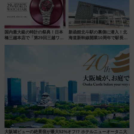
国内最大級の時計の祭典！日本
新函館北斗駅の裏側に潜入！北
橋三越本店で「第29回三越ワー
海道新幹線開業10周年で駅長
ルドウォッチフェア」開幕
室・地下通路など公開イベン
【2026年8月5日～25日】
ト 参加方法や体験内容を紹介
大阪城ビューの絶景宿が最大52%オフ!? ホテルニューオータニ大