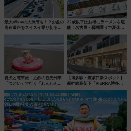
最大45kmの大渋滞も！？お盆の
22歳以下はお得にラーメンを堪
高速道路をスイスイ乗り切る快
能！名古屋・驛麺通りで夏休み
適ドライブ術
限定「U22応援割り」が7月21日
よりスタート
愛犬と電車旅！近鉄の観光列車
【博多駅・筑紫口新スポット】
「つどい」で行く「わんわん列
新幹線高架下「VIERRA博多テ
車」第5弾！海辺のBBQも楽し
ラス」が9/18開業！九州初出店
める日帰りツアー
など注目の全6店舗 「博多活憩
通り」も一新