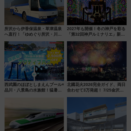
所沢から伊香保温泉・草津温泉
2027年も開催！冬の神戸を彩る
へ直行！「ゆめぐり所沢・川越
「第32回神戸ルミナリエ」新た
号」で群馬の温泉旅をもっと気
な「希望の鐘」とともに震災の
軽に 運行ダイヤ・運賃を解説
記憶を次世代へ
西武園のほぼとしまえんプール×
北國花火2026完全ガイド、両日
品川・八景島の水族館！猛暑を
合わせて3万発超！ 7/25金沢大
乗り切る「アクティブパス」で
会・8/1川北大会の2つの花火大
夏休みをお得に楽しむ！
会の日程・アクセス・観覧席ま
とめ（石川県）