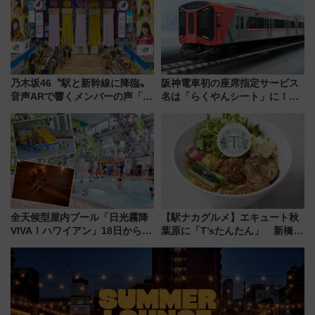
乃木坂46〝駅と新幹線に降臨〟
阪神電車初の座席指定サービス
音声ARで響くメンバーの声「真
名は「らくやんシート」に！新
夏の全国ツアー2026」
型3000系で大阪梅田～山陽姫路
を快適移動
全天候型屋内プール「日光霧降
【駅ナカグルメ】エキュート秋
VIVA！ハワイアン」18日から営
葉原に「T’sたんたん」 新橋に
業開始 小さなお子様連れのフ
551蓬莱のDNAを継ぐ「東京豚
ァミリーから大人まで幅広い世
饅」、オムライス専門店「肉と
代が一日中楽しる夏のリゾート
たまご」新グルメ続々登場！
を楽しんで
【2026年8月】