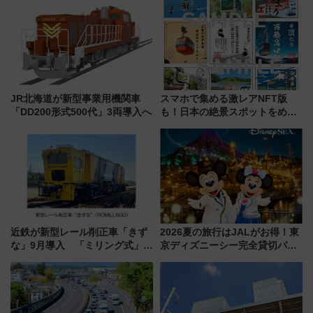
JR北海道が新型事業用機関車
スマホで集める激レアNFT版
「DD200形式500代」3両導入へ
も！日本の絶景スポットをめぐ
って集める「索道印(さくどうい
ん)」企画がスタート
近鉄が新型レール削正車「きず
2026夏の旅行はJALがお得！東
な」9月導入 「ミリング式」採
京ディズニーシー完全貸切パー
用でメンテナンス作業を効率
ティー招待券が当たるキャンペ
化！安全性や乗り心地の向上に
ーン始まる 条件は「夏の国内
貢献するだけでなく、全線区で
線に2回搭乗」
活躍するための仕組みも