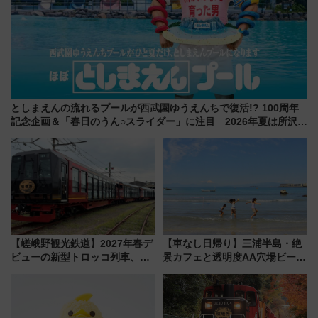
としまえんの流れるプールが西武園ゆうえんちで復活!? 100周年
記念企画＆「春日のうん○スライダー」に注目 2026年夏は所沢へ
遊びに行こう
【嵯峨野観光鉄道】2027年春デ
【車なし日帰り】三浦半島・絶
ビューの新型トロッコ列車、い
景カフェと透明度AA穴場ビーチ
よいよ試運転開始へ！現行車両
を巡る！ おトクな電車きっぷ活
は2026年で引退
用してストレスフリー旅へ行こ
う！