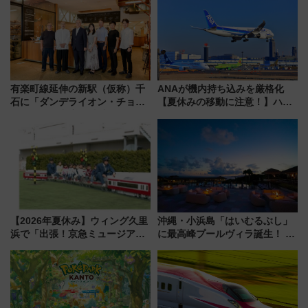
注目スポット
ツ路線まとめ（8/10まで）
有楽町線延伸の新駅（仮称）千
ANAが機内持ち込みを厳格化
石に「ダンデライオン・チョコ
【夏休みの移動に注意！】ハン
レート」が出店！ 東京メトロが
ドバッグやPCケースも対象の
1億円出資で挑む新時代のまちづ
「身の回り品」新サイズ制限
くりとは？
(40×30×20cm)おさらい
【2026年夏休み】ウィング久里
沖縄・小浜島「はいむるぶし」
浜で「出張！京急ミュージア
に最高峰プールヴィラ誕生！ 石
ム」開催！入場無料でスタンプ
垣島から船で向かう究極のご褒
ラリーや子ども制服撮影も
美旅「何もしない贅沢」を体験
してみない？