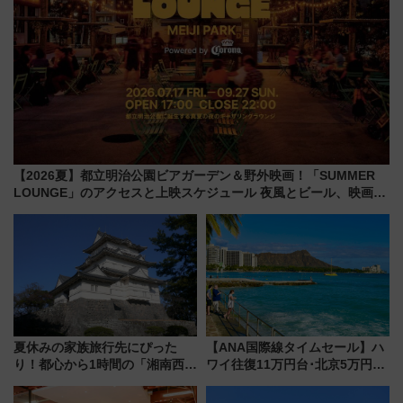
【2026夏】都立明治公園ビアガーデン＆野外映画！「SUMMER
LOUNGE」のアクセスと上映スケジュール 夜風とビール、映画を
満喫！
夏休みの家族旅行先にぴった
【ANA国際線タイムセール】ハ
り！都心から1時間の「湘南西エ
ワイ往復11万円台･北京5万円台
リア」満喫ガイド 鎌倉・江の
～、憧れのビジネスクラスも！
島とは異なる魅力を持つ今夏の
来春のGW旅行まで狙える激ア