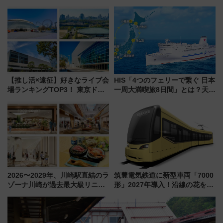
鉄道展」7/22-8/3開催、広田尚
る 低コストで「顔パス」実装
敬の名作写真も、駅弁フェスも
同時開催！
【推し活×遠征】好きなライブ会
HIS「4つのフェリーで繋ぐ 日本
場ランキングTOP3！ 東京ドー
一周大満喫旅8日間」とは？天橋
ムや大阪城ホールが選ばれる理
立・小樽・日光東照宮など全国
由と交通アクセス術、ライブ会
の絶景＆限定グルメを網羅！煩
場に何を求める？
雑な手続きも不要でお手軽に楽
しめるプランが登場
2026〜2029年、川崎駅直結のラ
筑豊電気鉄道に新型車両「7000
ゾーナ川崎が過去最大級リニュ
形」2027年導入！沿線の花をイ
ーアル！ フードコート拡大など
メージしたイエローを採用 車
「いつから何が変わるか」徹底
内は落ち着いたゆとりある空間
解説！
に