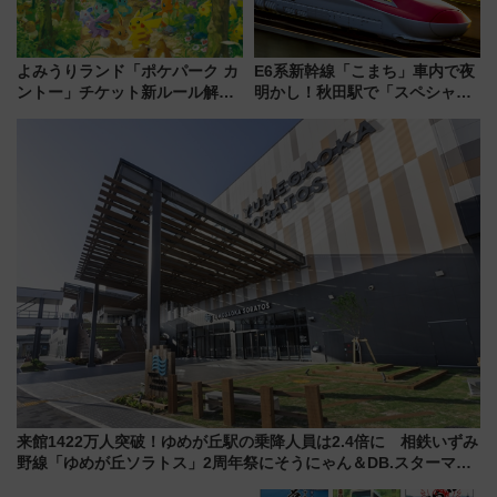
よみうりランド「ポケパーク カ
E6系新幹線「こまち」車内で夜
ントー」チケット新ルール解
明かし！秋田駅で「スペシャル
説！購入制限の緩和と入場時の
ナイト」8月開催、料金や予約方
本人確認が11月スタート
法は？
来館1422万人突破！ゆめが丘駅の乗降人員は2.4倍に 相鉄いずみ
野線「ゆめが丘ソラトス」2周年祭にそうにゃん＆DB.スターマン
が登場