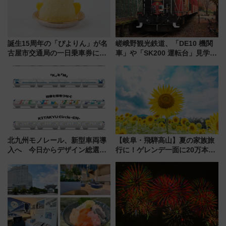
誕生15周年の「ぴよりん」が名
嵯峨野観光鉄道、「DE10 機関
古屋市交通局の一日乗車券に！
車」や「SK200 運転台」見学ツ
東山線では貸切電車も登場【限
アーを開催！ ラストランイベン
定1万5000枚】
トの一環で激レア体験できちゃ
うかも 参加方法やスケジュール
をご紹介
北九州モノレール、新型車両導
【岐阜・飛騨高山】夏の家族旅
入へ 今日からデザイン総選挙
行に！ゲレンデ一面に20万本の
始まる
ひまわりが咲き誇る「アルコピ
アひまわり園」開園