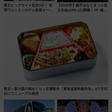
東京ビッグサイト徒歩3分！ 有
【2026年】銚子みなとまつり花
明ワシントンホテル改装オープ
火大会は8/8 (土)開催！JR･銚子
ン直前「ゆりかもめ運転台付き
電鉄の臨時列車やアクセス情
客室」や海鮮丼が人気の朝食ビ
報、利根川に咲く8,000発の大迫
ュッフェを現地レポ
力＆屋台を満喫
東京～新大阪の味めぐり！定番駅弁「東海道新幹線弁当」が7月21
日にリニューアル発売