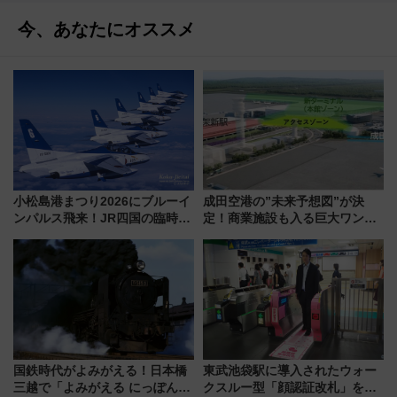
今、あなたにオススメ
小松島港まつり2026にブルーイ
成田空港の”未来予想図”が決
ンパルス飛来！JR四国の臨時ダ
定！商業施設も入る巨大ワンタ
イヤや駐車場予約を徹底解説
ーミナル、京成の高架新駅整備
で新型特急が品川･羽田とを結
ぶ！ JR空港駅は2面3線化！
国鉄時代がよみがえる！日本橋
東武池袋駅に導入されたウォー
三越で「よみがえる にっぽんの
クスルー型「顔認証改札」を見