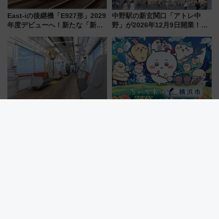
East-iの後継機「E927形」2029
中野駅の新玄関口「アトレ中
年度デビューへ！新たな「新幹
野」が2026年12月9日開業！新
線専用検測車」の性能を徹底解
改札直結で屋上BBQも楽しめる
説【JR東日本】
注目スポット
北陸鉄道「1M系」2027年度導
『映画ちいかわ』×横浜コラボ！
入へ 「空に始まり、海へ続く」
限定ステッカー集めやフォトス
白山比咩神社をモチーフにした
ポット、特別花火でみなとみら
神秘的なデザイン
いを満喫しよう（花火鑑賞会応
募は7/12まで！）