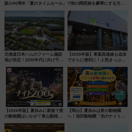
阪の40周年「夏のタイムセール」で秋の関西旅を豪華にする方法
（8月20日まで！）
北海道日本ハムのファーム施設
【2026年版】東葉高速線も追加
地が決定！2030年代に向け千歳
でさらに便利に！人気きっぷ
線沿線が一大野球エリア
「サンキューちばフリーパス」
今年も発売 秋・早春に千葉県を
巡るなら使い勝手・コスパ抜群
【2026年版】夏休みに家族で夜
【岡山】夏休みは夜の動物園
の動物園はいかが？東山動植物
へ！池田動物園「光のナイトズ
園＆のんほいパーク「ナイト
ー2026」で光と動物が彩る特別
ZOO」開催情報
な夜