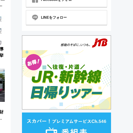
ア
ツ
LINEをフォロー
導
挙
財
ら
 お