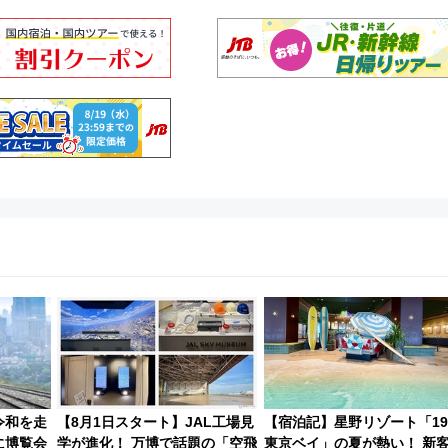
令和を走
【8月1日スタート】JAL工場見
【宿泊記】星野リゾート「19
に博覧会
学が進化！ 万博で話題の「空飛
東京ベイ」の夏が熱い！ 新