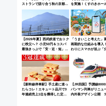
ストランで語り合う秋の京都
を実施！くすのきホール
斉藤雪乃＆福原トシヒロと行
14日から 新車両「ト
く！9月13日「京都の鉄道満喫
体験ブースも アクセス
ツアー」開催
法を解説
【2026年夏】西武鉄道でおトク
「うまいこと考えた」
に秩父へ？ 小児50円＆コスパ
画期的な仕組みを導入！
最強きっぷで「安・近・短」な
わりにスマホが並ぶ「
家族旅行！ 深夜の正丸トンネル
ん」始動
探検や特急ラビューも
【新幹線停車駅】手土産に迷っ
【JR四国】予讃線800
たらコレ！エキュート品川で3
パンマン列車がリニュ
年連続売上1位を獲得した定番
内外装デザイン公開 
手土産スイーツとは？
は今年12月