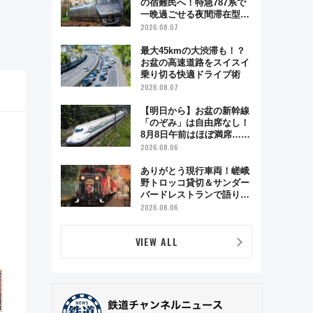
の宿難民へ！特急787系で
一晩過ごせる夜間滞在型イ
ベント「スワローおひさ
2026.08.07
ま」が救世主に？
最大45kmの大渋滞も！？
お盆の高速道路をスイスイ
乗り切る快適ドライブ術
2026.08.07
【明日から】お盆の新幹線
「のぞみ」は自由席なし！
8月8日午前はほぼ満席…で
も数時間ズラせば空きが見
2026.08.06
つかることも 混雑避ける
「空席」探しのコツ
ありがとう現行車両！嵯峨
野トロッコ貸切＆サンダー
バードレストランで語り合
う秋の京都 斉藤雪乃＆福
2026.08.06
原トシヒロと行く！9月13
日「京都の鉄道満喫ツア
VIEW ALL
ー」開催