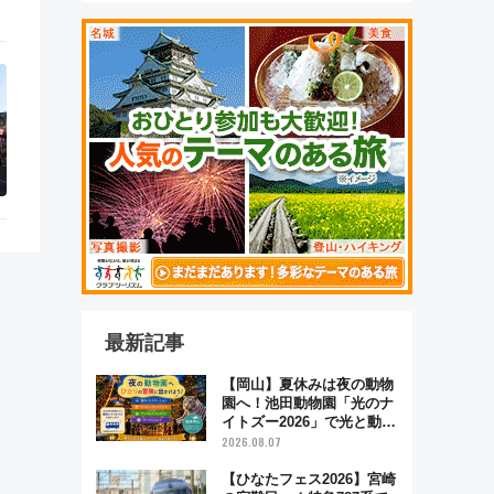
最新記事
【岡山】夏休みは夜の動物
園へ！池田動物園「光のナ
イトズー2026」で光と動物
が彩る特別な夜
2026.08.07
【ひなたフェス2026】宮崎