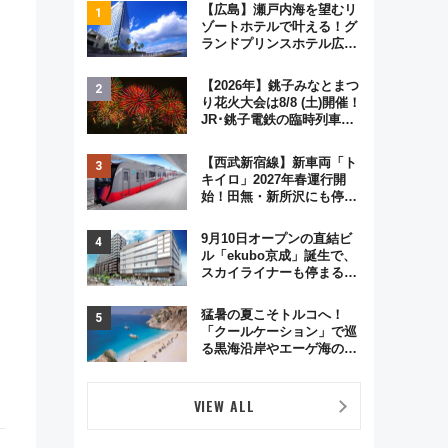
【広島】瀬戸内海を望むリ
ゾートホテルで叶える！グ
ランドプリンスホテル広島
のフォトウエディング＆カ
ジュアルパーティープラン
【2026年】銚子みなとまつ
り花火大会は8/8 (土)開催！
JR･銚子電鉄の臨時列車や
アクセス情報、利根川に咲
く8,000発の大迫力＆屋台
【西武新宿線】新車両「ト
を満喫
キイロ」2027年春運行開
始！田無・新所沢にも停
車 2028年春には「第2
弾」も
9月10日オープンの直結ビ
ル「ekubo京成」誕生で、
スカイライナーも停まる巨
大ハブ駅・新鎌ヶ谷はどう
変わる？ 全テナント情報も
猛暑の夏こそトルコへ！
公開！
「クールケーション」で巡
る黒海沿岸やエーゲ海の避
暑リゾート 関連検索数が
前年比237％増、ナショジ
オも認める『2026年に訪れ
VIEW ALL
るべき世界の旅先』