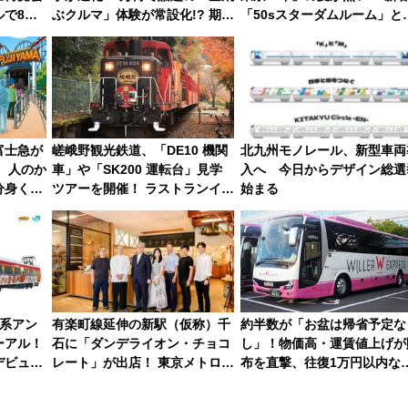
で8月
ぶクルマ」体験が常設化!? 期間
「50sスターダムルーム」と
キイロ」
限定の歴代制服仮想試着体験も
メリカングルメ＆絶品スイー
や申込方
レポート
を満喫（千葉県浦安市）
富士急が
嵯峨野観光鉄道、「DE10 機関
北九州モノレール、新型車両
 人のか
車」や「SK200 運転台」見学
入へ 今日からデザイン総選
分身く
ツアーを開催！ ラストランイベ
始まる
ントの一環で激レア体験できち
ゃうかも 参加方法やスケジュー
ルをご紹介
0系アン
有楽町線延伸の新駅（仮称）千
約半数が「お盆は帰省予定な
ーアル！
石に「ダンデライオン・チョコ
し」！物価高・運賃値上げが
デビュー
レート」が出店！ 東京メトロが
布を直撃、往復1万円以内な
1億円出資で挑む新時代のまち
帰りたいけど……【WILLER
づくりとは？
盆帰省動向調査】