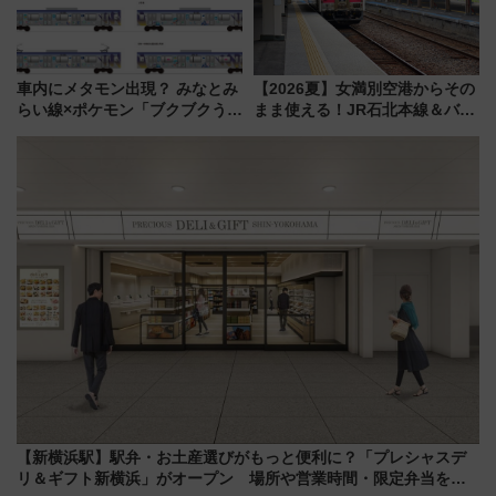
車内にメタモン出現？ みなとみ
【2026夏】女満別空港からその
らい線×ポケモン「ブクブクうみ
まま使える！JR石北本線＆バス
ぞこの街」ラッピング電車が運
乗り放題「北見・網走周遊フリ
行開始に！ この夏は直通列車で
ーパス」でおトクに道東観光
横浜へ！
（8/3発売）
【新横浜駅】駅弁・お土産選びがもっと便利に？「プレシャスデ
リ＆ギフト新横浜」がオープン 場所や営業時間・限定弁当を紹