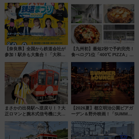
介
【奈良県】全国から鉄道会社が
【九州初】最短2秒で予約完売！
参加！駅弁も大集合！「大和鉄
食べログ1位「400℃ PIZZA」が
道まつり2026」が8月8日・9日
博多駅すぐの明治公園に8/7オー
に開催決定
プン。もつ鍋風など限定メニュ
ーも
まさかの出発駅へ逆戻り！？大
【2026夏】都立明治公園ビアガ
正ロマンと腕木式信号機に大興
ーデン＆野外映画！「SUMMER
奮「新・鉄道ひとり旅」277回
LOUNGE」のアクセスと上映ス
目の舞台は岐阜県の「明知鉄
ケジュール 夜風とビール、映画
道」
を満喫！