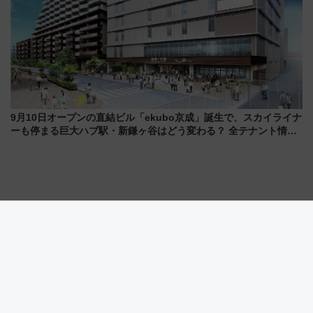
9月10日オープンの直結ビル「ekubo京成」誕生で、スカイライナ
ーも停まる巨大ハブ駅・新鎌ヶ谷はどう変わる？ 全テナント情報
も公開！