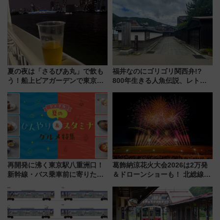
開発、バスタ新潟構想まで徹底
化！安全性や乗り心地の向上に
解説！
貢献するだけでなく、全線区で
活躍するための仕組みも
夏の夜は「さるびあ丸」で飲も
福井なのにゴリゴリ関西弁!?
う！船上ビアガーデンで東京湾
800年生きる人魚伝説、レトロ
の夜景を眺めながら軽く一
建築の町並み「小浜西組」、町
杯……工場直送生ビールや島グ
屋カフェで非日常を！週末観光
ルメが美味い
に最適な小浜の歩き方
再開発に沸く東京駅八重洲口！
葛飾納涼花火大会2026は2万発
新幹線・バス乗車前に寄りたい
＆ドローンショーも！ 北総線を
「ヤエチカ」2026年夏の「ひん
使った穴場アクセスや臨時列
やり＆スタミナグルメ」6選【新
車、観覧スポット情報と周辺観
店舗も！】
光まとめ（7/28開催）