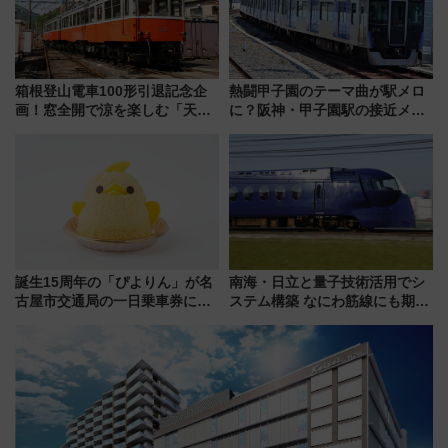
箱根登山電車100形引退記念企
熱闘甲子園のテーマ曲が駅メロ
画！窓全開で涼を楽しむ「天然
に？阪神・甲子園駅の接近メロ
クーラー体験号」と限定鉄コレ
ディがVaundy「かげろう」×向
発売
谷実アレンジの特別仕様へ、8月
5日始発から
誕生15周年の「ぴよりん」が名
南海・日立と量子技術活用でシ
古屋市交通局の一日乗車券に！
ステム構築 なにわ筋線にも期待
東山線では貸切電車も登場【限
乗務員・車両計画作業を短縮へ
定1万5000枚】