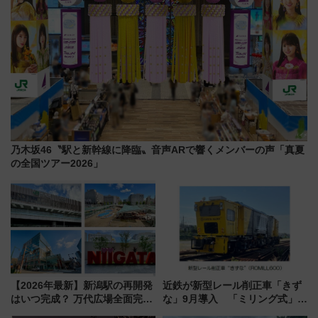
乃木坂46〝駅と新幹線に降臨〟音声ARで響くメンバーの声「真夏
の全国ツアー2026」
【2026年最新】新潟駅の再開発
近鉄が新型レール削正車「きず
はいつ完成？ 万代広場全面完成
な」9月導入 「ミリング式」採
から「にいがた2キロ」・古町再
用でメンテナンス作業を効率