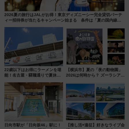
2026夏の旅行はJALがお得！東京ディズニーシー完全貸切パーテ
ィー招待券が当たるキャンペーン始まる 条件は「夏の国内線に2
回搭乗」
22歳以下はお得にラーメンを堪
【横浜市】夏の「夜の動物園」
能！名古屋・驛麺通りで夏休み
2026は何時から？ ズーラシア・
限定「U22応援割り」が7月21日
野毛山・金沢の電車アクセスや
よりスタート
見どころ、限定イベントを徹底
解説！
日向市駅が「日向坂46」駅に！
【推し活×遠征】好きなライブ会