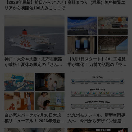
【2026年最新】前日からアツい！高崎まつり（群馬）無料観覧エ
リアから初開催100人みこしまで
神戸・大分や大阪・志布志航路
【8月1日スタート】JAL工場見
が破格！夏休み限定の「さんふ
学が進化！ 万博で話題の「空飛
らわあスペシャルセール」スタ
ぶクルマ」体験が常設化!? 期間
ート 夕朝食ビュッフェ付きで
限定の歴代制服仮想試着体験も
快適な船旅はいかが？
レポート
白い恋人パークが7月30日大規
北九州モノレール、新型車両導
模リニューアル！ 2026年最新の
入へ 今日からデザイン総選挙
新エリア・工場見学の見どころ
始まる
と料金・アクセスを徹底解説