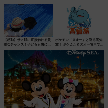
号」で群馬の温泉旅をもっと気
100匹以上が出現「レジェンド
軽に 運行ダイヤ・運賃を解説
リサーチ」本格謎解き・グッズ
情報まとめ
【感動】サメ肌に直接触れる貴
ポケモン「ヌオー」と巡る高知
重なチャンス！子どもも虜にな
旅！ ポケふた＆ヌオー電車で楽
る鴨川シーワールド「エイとサ
しむ鉄道スタンプラリーで土佐
メのタッチングプール」【夏休
路の絶景と絶品グルメを満喫！
み限定企画】
（7月18日スタート）