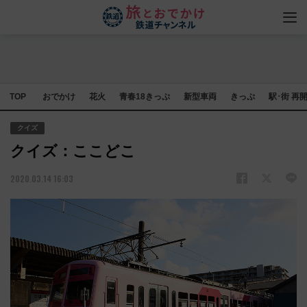
TOP
おでかけ
花火
青春18きっぷ
新型車両
きっぷ
駅･街 再
クイズ
クイズ：ここどこ
2020.03.14 16:03