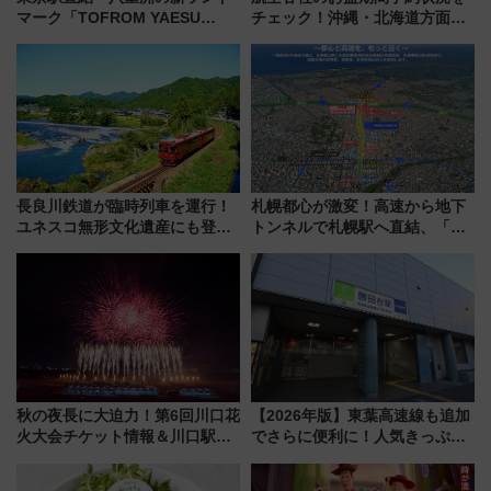
マーク「TOFROM YAESU
チェック！沖縄・北海道方面は
TOWER」9/10開業！ 雨に濡れ
予約急増中、いまから狙うべき
ないバスターミナル直結でスキ
日は？
マ時間が充実
長良川鉄道が臨時列車を運行！
札幌都心が激変！高速から地下
ユネスコ無形文化遺産にも登録
トンネルで札幌駅へ直結、「創
された「郡上おどり」楽しむ人
成川通都心アクセス道路」が7月
に 乗車には予約が必要
から本格着工、延長4.8km整備
事業の全貌
秋の夜長に大迫力！第6回川口花
【2026年版】東葉高速線も追加
火大会チケット情報＆川口駅か
でさらに便利に！人気きっぷ
らのアクセスガイド
「サンキューちばフリーパス」
今年も発売 秋・早春に千葉県を