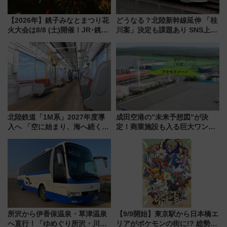
【2026年】銚子みなとまつり花
どうなる？北陸新幹線延伸 「桂
火大会は8/8 (土)開催！JR･銚子
川案」決定も課題あり SNS上の
電鉄の臨時列車やアクセス情
声は
報、利根川に咲く8,000発の大迫
力＆屋台を満喫
北陸鉄道「1M系」2027年度導
成田空港の”未来予想図”が決
入へ 「空に始まり、海へ続く」
定！商業施設も入る巨大ワンタ
白山比咩神社をモチーフにした
ーミナル、京成の高架新駅整備
神秘的なデザイン
で新型特急が品川･羽田とを結
ぶ！ JR空港駅は2面3線化！
所沢から伊香保温泉・草津温泉
【9/9開始】東京駅から日本橋エ
へ直行！「ゆめぐり所沢・川越
リアがポケモンの街に!? 総勢