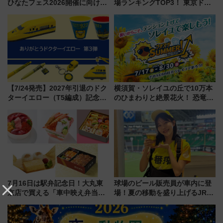
ひなたフェス2026開催に向けJR
場ランキングTOP3！ 東京ドー
九州が記念きっぷや臨時列車で
ムや大阪城ホールが選ばれる理
全力応援 夜行列車「ドリーム
由と交通アクセス術、ライブ会
おひさま号」も走る
場に何を求める？
【7/24発売】2027年引退のドク
横須賀・ソレイユの丘で10万本
ターイエロー（T5編成）記念グ
のひまわりと絶景花火！ 恐竜や
ッズ7種が登場！ 新幹線車内放
ドッグプールなど三浦半島の日
送の目覚まし時計など通販・販
帰りお出かけ最新情報（2026年
売店舗まとめ
7月17日～開催）
7月16日は駅弁記念日！大丸東
球場のビール販売員が車内に登
京店で買える「車中映え弁当」
場！夏の移動を盛り上げるJR九
フェア【2026年夏】
州「ビール新幹線」7月31日・8
月7日限定 ソフトバンクホーク
スとコラボ