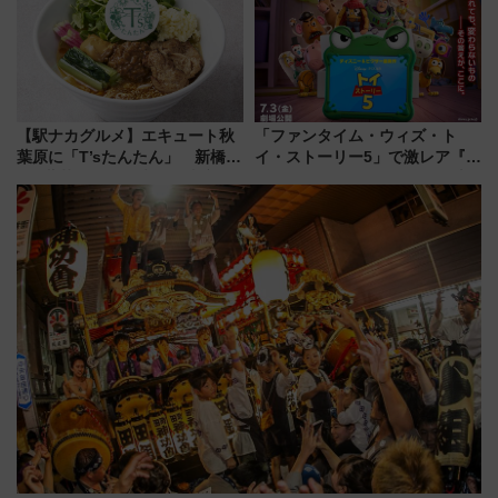
巡るなら使い勝手・コスパ抜群
【駅ナカグルメ】エキュート秋
「ファンタイム・ウィズ・ト
葉原に「T’sたんたん」 新橋に
イ・ストーリー5」で激レア『ロ
551蓬莱のDNAを継ぐ「東京豚
ルカナ』カードをゲット！最新
饅」、オムライス専門店「肉と
デコレーションも徹底解説
たまご」新グルメ続々登場！
【2026年8月】