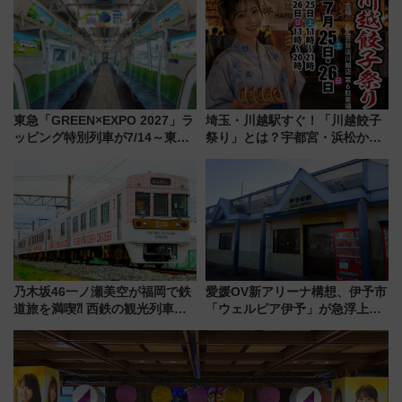
（札幌市）
東急「GREEN×EXPO 2027」ラ
埼玉・川越駅すぐ！「川越餃子
ッピング特別列車が7/14～東
祭り」とは？宇都宮・浜松から
横・田園都市・目黒線でデビュ
ご当地和牛まで全国の人気餃子
ー！ 注目の編成やデザインまと
を食べ比べ【7月25日・26日開
め
催】
乃木坂46一ノ瀬美空が福岡で鉄
愛媛OV新アリーナ構想、伊予市
道旅を満喫⁈ 西鉄の観光列車
「ウェルピア伊予」が急浮上！
「THE RAIL KITCHEN
サイボウズ青野社長の参加表明
CHIKUGO」で巡る福岡･太宰
で探る鉄道アクセスの未来
府･柳川の旅！YouTubeが公開
に