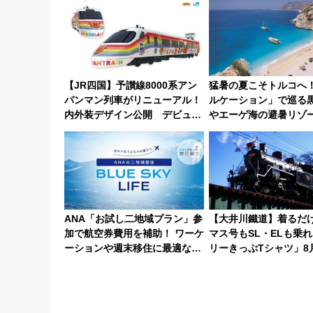
ぶ！ JR空港駅は2面3線化！
【JR四国】予讃線8000系アン
猛暑の夏こそトルコへ
パンマン列車がリニューアル！
ルケーション」で巡る
内外装デザイン公開 デビュー
やエーゲ海の避暑リゾ
は今年12月
連検索数が前年比237
ショジオも認める『20
れるべき世界の旅先』
ANA「お試し二地域プラン」参
【大井川鐵道】着るだ
加で航空券費用を補助！ ワーケ
マス号もSL・ELも乗
ーションや週末移住に最適な自
リーきっぷTシャツ」8
治体は？ 2026年は対象のエリ
り受注販売
アが拡大！