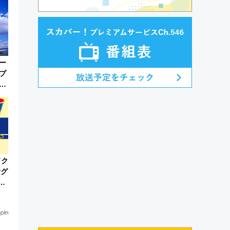
ー
プ
エ
ィ
ドク
念グ
放
販