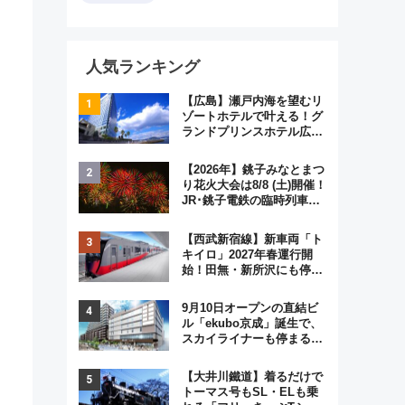
」
人気ランキング
【広島】瀬戸内海を望むリ
ゾートホテルで叶える！グ
ランドプリンスホテル広島
のフォトウエディング＆カ
ジュアルパーティープラン
【2026年】銚子みなとまつ
り花火大会は8/8 (土)開催！
JR･銚子電鉄の臨時列車や
アクセス情報、利根川に咲
く8,000発の大迫力＆屋台
【西武新宿線】新車両「ト
を満喫
キイロ」2027年春運行開
始！田無・新所沢にも停
車 2028年春には「第2
弾」も
9月10日オープンの直結ビ
ル「ekubo京成」誕生で、
スカイライナーも停まる巨
大ハブ駅・新鎌ヶ谷はどう
変わる？ 全テナント情報も
【大井川鐵道】着るだけで
公開！
トーマス号もSL・ELも乗