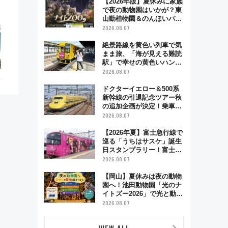
【2026年版】夏休みに家族
で夜の動物園はいかが？東
山動植物園＆のんほいパー
ク「ナイトZOO」開催情報
2026.08.07
絶景路線を黄色い列車で気
まま旅、「海が見える難読
駅」で幸せの黄色いハンカ
チに願いを 「新・鉄道ひ
2026.08.07
とり旅」279回目の舞台は
「島原鉄道」
ドクターイエロー＆500系
新幹線の引退記念ツアー秋
の追加企画が決定！乗車体
験やグッズ・ホテル情報ま
2026.08.07
とめ
【2026年夏】富士急行線で
巡る「うちはサスケ」誕生
日スタンプラリー！富士急
ハイランド限定グルメ＆グ
2026.08.07
ッズ徹底ガイド
【岡山】夏休みは夜の動物
園へ！池田動物園「光のナ
イトズー2026」で光と動物
が彩る特別な夜
2026.08.07
VIEW ALL