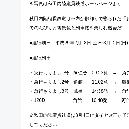
※写真は秋田内陸縦貫鉄道ホームページより
秋田内陸縦貫鉄道は車内が雛飾りで彩られた「
でのんびりと雪景色と列車旅を楽しむ機会だ。
■運行期日 平成29年2月18日(土)〜3月12日(日)
■運行列車
・急行もりよし1号 阿仁合 09:23発 → 角館
・急行もりよし2号 角館 11:02発 → 鷹巣
・急行もりよし3号 鷹巣 14:38発 → 角館
・120D 角館 16:48発 → 阿仁合 
※秋田内陸縦貫鉄道は3月4日にダイヤ改正が予
してください