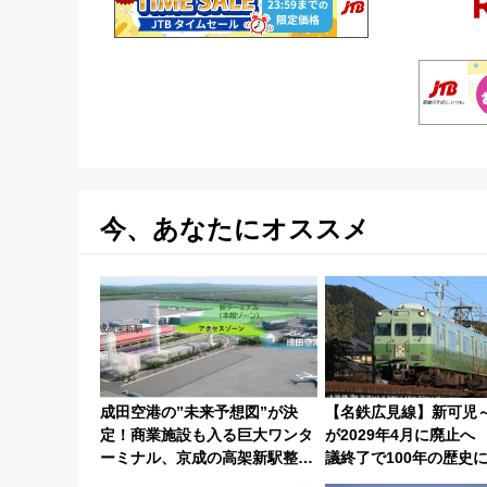
今、あなたにオススメ
成田空港の”未来予想図”が決
【名鉄広見線】新可児
定！商業施設も入る巨大ワンタ
が2029年4月に廃止へ
ーミナル、京成の高架新駅整備
議終了で100年の歴史
で新型特急が品川･羽田とを結