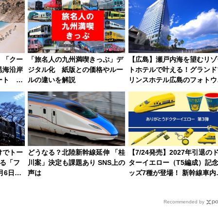
情報まとめ
！「クー
「旅名人の九州満喫きっぷ」デ
【広島】瀬戸内海を望むリゾ
黒海沿岸
ジタル化 紙版との価格やルー
トホテルで叶える！グランド
ート 関
ルの違いを解説
リンスホテル広島のフォトウ
％増、ナ
ディング＆カジュアルパーテ
26年に訪
ープラン
けでトー
どうなる？北陸新幹線延伸 「桂
【7/24発売】2027年引退の
れる「フ
川案」決定も課題あり SNS上の
ターイエロー（T5編成）記
月6日よ
声は
ッズ7種が登場！ 新幹線車内
送の目覚まし時計など通販・
売店舗まとめ
Recommended by