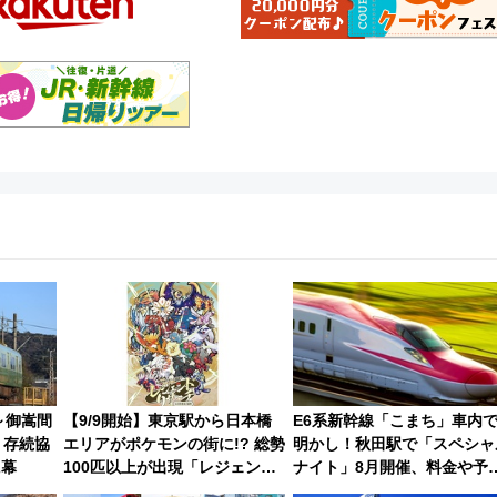
～御嵩間
【9/9開始】東京駅から日本橋
E6系新幹線「こまち」車内
 存続協
エリアがポケモンの街に!? 総勢
明かし！秋田駅で「スペシャ
に幕
100匹以上が出現「レジェンド
ナイト」8月開催、料金や予
リサーチ」本格謎解き・グッズ
方法は？