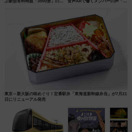
ぶ新型有料特急「3900形」のコ
音声ARで響くメンバーの声「真
ンセプト・デザイン公開 愛称
夏の全国ツアー2026」
募集も実施
東京～新大阪の味めぐり！定番駅弁「東海道新幹線弁当」が7月21
日にリニューアル発売