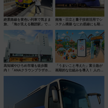
絶景路線を黄色い列車で気まま
南海・日立と量子技術活用でシ
旅、「海が見える難読駅」で幸
ステム構築 なにわ筋線にも期待
せの黄色いハンカチに願いを
乗務員・車両計画作業を短縮へ
「新・鉄道ひとり旅」279回目
の舞台は「島原鉄道」
高知城やひろめ市場も徒歩圏
「うまいこと考えた」富士急が
内！「ANAクラウンプラザホテ
画期的な仕組みを導入！ 人のか
ル高知」が8月開業
わりにスマホが並ぶ「分身く
ん」始動