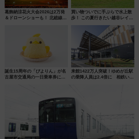
葛飾納涼花火大会2026は2万発
買い物ついでに手ぶらで水上散
＆ドローンショーも！ 北総線を
歩！ この夏行きたい越谷レイク
使った穴場アクセスや臨時列
タウンの新たな水辺の憩いエリ
車、観覧スポット情報と周辺観
ア「LAKESIDE PARK」（埼玉
光まとめ（7/28開催）
県越谷市）
誕生15周年の「ぴよりん」が名
来館1422万人突破！ゆめが丘駅
古屋市交通局の一日乗車券に！
の乗降人員は2.4倍に 相鉄いず
東山線では貸切電車も登場【限
み野線「ゆめが丘ソラトス」2周
定1万5000枚】
年祭にそうにゃん＆DB.スター
マンが登場