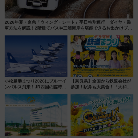
2026年夏・京急「ウィング・シート」平日特別運行 ダイヤ・乗
車方法を解説！2階建てバスや三浦海岸を堪能できるお出かけプラ
ンもご紹介
小松島港まつり2026にブルーイ
【奈良県】全国から鉄道会社が
ンパルス飛来！JR四国の臨時ダ
参加！駅弁も大集合！「大和鉄
イヤや駐車場予約を徹底解説
道まつり2026」が8月8日・9日
に開催決定