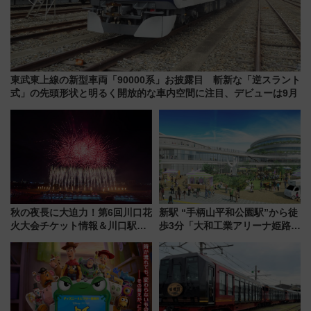
東武東上線の新型車両「90000系」お披露目 斬新な「逆スラント
式」の先頭形状と明るく開放的な車内空間に注目、デビューは9月
秋の夜長に大迫力！第6回川口花
新駅 “手柄山平和公園駅”から徒
火大会チケット情報＆川口駅か
歩3分「大和工業アリーナ姫路」
らのアクセスガイド
10月開業！Novelbright公演 や
大相撲巡業など 豪華イベントと
アクセス