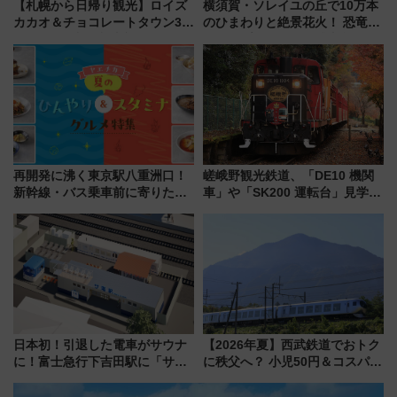
【札幌から日帰り観光】ロイズ
横須賀・ソレイユの丘で10万本
カカオ＆チョコレートタウン3周
のひまわりと絶景花火！ 恐竜や
年！ 9月は入場料半額やチョコ
ドッグプールなど三浦半島の日
詰め放題を開催、ロイズタウン
帰りお出かけ最新情報（2026年
駅からのアクセスも
7月17日～開催）
再開発に沸く東京駅八重洲口！
嵯峨野観光鉄道、「DE10 機関
新幹線・バス乗車前に寄りたい
車」や「SK200 運転台」見学ツ
「ヤエチカ」2026年夏の「ひん
アーを開催！ ラストランイベン
やり＆スタミナグルメ」6選【新
トの一環で激レア体験できちゃ
店舗も！】
うかも 参加方法やスケジュール
をご紹介
日本初！引退した電車がサウナ
【2026年夏】西武鉄道でおトク
に！富士急行下吉田駅に「サ電
に秩父へ？ 小児50円＆コスパ最
（SADEN）」2026年12月開
強きっぷで「安・近・短」な家
業 行き交う電車の音や振動を
族旅行！ 深夜の正丸トンネル探