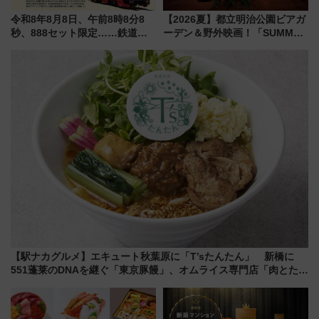
令和8年8月8日、午前8時8分8
【2026夏】都立明治公園ビアガ
秒、888セット限定……鉄道各
ーデン＆野外映画！「SUMMER
社の「8・8・8」な記念きっぷ
LOUNGE」のアクセスと上映ス
たち
ケジュール 夜風とビール、映画
を満喫！
【駅ナカグルメ】エキュート秋葉原に「T’sたんたん」 新橋に
551蓬莱のDNAを継ぐ「東京豚饅」、オムライス専門店「肉とたま
ご」新グルメ続々登場！【2026年8月】