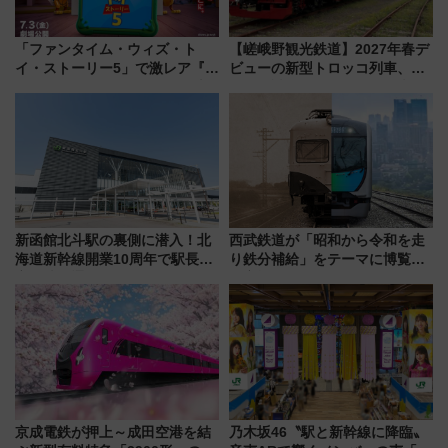
「ファンタイム・ウィズ・ト
【嵯峨野観光鉄道】2027年春デ
イ・ストーリー5」で激レア『ロ
ビューの新型トロッコ列車、い
ルカナ』カードをゲット！最新
よいよ試運転開始へ！現行車両
デコレーションも徹底解説
は2026年で引退
新函館北斗駅の裏側に潜入！北
西武鉄道が「昭和から令和を走
海道新幹線開業10周年で駅長
り鉄分補給」をテーマに博覧会
室・地下通路など公開イベン
を実施！くすのきホールで8月
ト 参加方法や体験内容を紹介
14日から 新車両「トキイロ」体
験ブースも アクセスや申込方法
を解説
京成電鉄が押上～成田空港を結
乃木坂46〝駅と新幹線に降臨〟