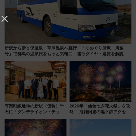
所沢から伊香保温泉・草津温泉へ直行！「ゆめぐり所沢・川越
号」で群馬の温泉旅をもっと気軽に 運行ダイヤ・運賃を解説
有楽町線延伸の新駅（仮称）千
2026年「仙台七夕花火祭」を攻
石に「ダンデライオン・チョコ
略！ 混雑回避の地下鉄アクセス
レート」が出店！ 東京メトロが
からまだ買える有料席情報、花
1億円出資で挑む新時代のまちづ
火前に楽しむ仙台観光ルートま
くりとは？
で解説！