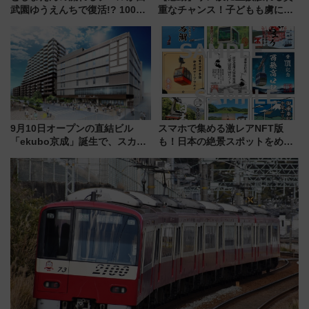
武園ゆうえんちで復活!? 100周
重なチャンス！子どもも虜にな
年記念企画＆「春日のうん○スラ
る鴨川シーワールド「エイとサ
イダー」に注目 2026年夏は所
メのタッチングプール」【夏休
沢へ遊びに行こう
み限定企画】
9月10日オープンの直結ビル
スマホで集める激レアNFT版
「ekubo京成」誕生で、スカイ
も！日本の絶景スポットをめぐ
ライナーも停まる巨大ハブ駅・
って集める「索道印(さくどうい
新鎌ヶ谷はどう変わる？ 全テナ
ん)」企画がスタート
ント情報も公開！