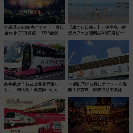
北國花火2026完全ガイド、両日
【車なし日帰り】三浦半島・絶
合わせて3万発超！ 7/25金沢大
景カフェと透明度AA穴場ビーチ
会・8/1川北大会の2つの花火大
を巡る！ おトクな電車きっぷ活
会の日程・アクセス・観覧席ま
用してストレスフリー旅へ行こ
とめ（石川県）
う！
約半数が「お盆は帰省予定な
22歳以下はお得にラーメンを堪
し」！物価高・運賃値上げが財
能！名古屋・驛麺通りで夏休み
布を直撃、往復1万円以内なら帰
限定「U22応援割り」が7月21日
りたいけど……【WILLER お盆
よりスタート
帰省動向調査】