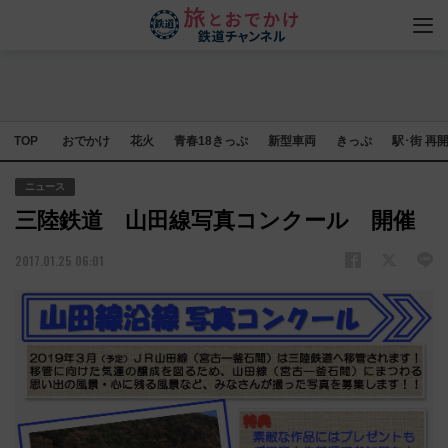
TOP
おでかけ
花火
青春18きっぷ
新型車両
きっぷ
駅･街 再
ニュース
三陸鉄道 山田線写真コンクール 開催
2017.01.25 06:01