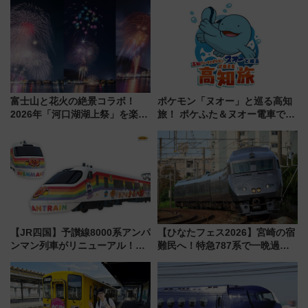
富士山と花火の絶景コラボ！
ポケモン「ヌオー」と巡る高知
2026年「河口湖湖上祭」を楽し
旅！ ポケふた＆ヌオー電車で楽
む完全ガイド＆鉄道アクセスの
しむ鉄道スタンプラリーで土佐
ススメ
路の絶景と絶品グルメを満喫！
（7月18日スタート）
【JR四国】予讃線8000系アンパ
【ひなたフェス2026】宮崎の宿
ンマン列車がリニューアル！内
難民へ！特急787系で一晩過ご
外装デザイン公開 デビューは
せる夜間滞在型イベント「スワ
今年12月
ローおひさま」が救世主に？