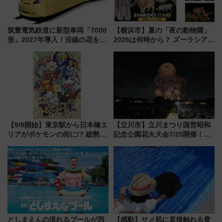
筑豊電気鉄道に新型車両「7000
【横浜市】夏の「夜の動物園」
形」2027年導入！沿線の花をイ
2026は何時から？ ズーラシア・
メージしたイエローを採用 車
野毛山・金沢の電車アクセスや
内は落ち着いたゆとりある空間
見どころ、限定イベントを徹底
に
解説！
【9/9開始】東京駅から日本橋エ
【立川市】立川まつり国営昭和
リアがポケモンの街に!? 総勢
記念公園花火大会7/25開催！
100匹以上が出現「レジェンド
5000発の花火が夜を彩る 今年は
リサーチ」本格謎解き・グッズ
混雑に要注意、その理由は
情報まとめ
としまえんの流れるプールが西
【感動】サメ肌に直接触れる貴