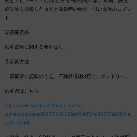
枚とエピソード・山田線(宮古~釜石間)の駅、車両、鉄道
施設等を撮影した写真と撮影時の状況・思い出等のコメン
ト
②応募資格
応募資格に関する要件なし。
③応募方法
・応募票に記載のうえ、三陸鉄道(株)宛て、エントリー。
応募票はこちら
https://www.sanrikutetsudou.com/wp-
content/uploads/2017/01/34236e4bb6524c50737a919b4e
ee9ded.pdf