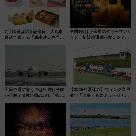
7月16日は駅弁記念日！大丸東
全国1位は小田原のタワーマンシ
京店で買える「車中映え弁当」
ョン！新幹線通勤が変える？
フェア【2026年夏】
「住みたい街」の最新トレンド
【新築マンション人気ランキン
グ】
羽田空港に着くのは出発何分前
【2026年夏休み】ウィング久里
が正解？ 9月始動のJAL「第1タ
浜で「出張！京急ミュージア
ーミナル北側サテライト」は徒
ム」開催！入場無料でスタンプ
歩1キロ超え！ 知っておきたい
ラリーや子ども制服撮影も
変更点まとめ