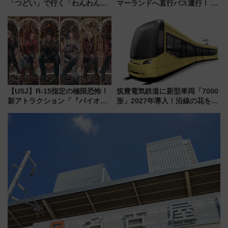
「つどい」で行く「わんわん列
マーランドへ直行バス運行！ お
車」第5弾！海辺のBBQも楽し
トクな1Dayパスで夏のプールと
める日帰りツアー
推し活を楽しもう！（2026年
8/1～31）
【USJ】R-15指定の極限恐怖！
筑豊電気鉄道に新型車両「7000
新アトラクション「『バイオハ
形」2027年導入！沿線の花をイ
ザード レクイエム』 ザ・ダイ
メージしたイエローを採用 車
ブ」今秋登場 ―予測不能の恐
内は落ち着いたゆとりある空間
怖に泣き叫べ―
に