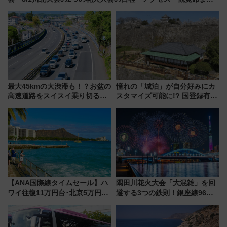
め（石川県）
最大45kmの大渋滞も！？お盆の
憧れの「城泊」が自分好みにカ
高速道路をスイスイ乗り切る快
スタマイズ可能に!? 国登録有形
適ドライブ術
文化財・丸亀城「延寿閣別館」
にオーダーメイド型の宿泊プラ
ンが誕生！
【ANA国際線タイムセール】ハ
隅田川花火大会「大混雑」を回
ワイ往復11万円台･北京5万円台
避する3つの鉄則！銀座線96本
～、憧れのビジネスクラスも！
増発･浅草線臨時ダイヤ･スカイ
来春のGW旅行まで狙える激ア
ツリー駅の規制まとめ 7/25開催
ツ路線まとめ（8/10まで）
（2026年）