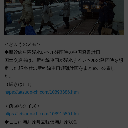
＜きょうのメモ＞
◆新幹線車両浸水レベル降雨時の車両避難計画
国土交通省は、新幹線車両が浸水するレベルの降雨時を想
定したJR各社の新幹線車両避難計画をまとめ、公表し
た。
（続きは↓↓↓）
https://tetsudo-ch.com/10393386.html
＜前回のクイズ＞
https://tetsudo-ch.com/10391589.html
◆ここは与那原町立軽便与那原駅舎