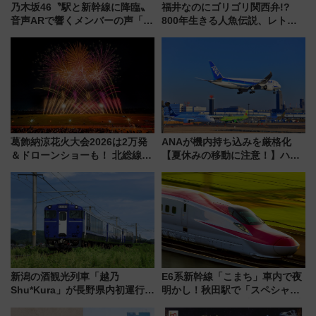
乃木坂46〝駅と新幹線に降臨〟
福井なのにゴリゴリ関西弁!?
音声ARで響くメンバーの声「真
800年生きる人魚伝説、レトロ
夏の全国ツアー2026」
建築の町並み「小浜西組」、町
屋カフェで非日常を！週末観光
に最適な小浜の歩き方
葛飾納涼花火大会2026は2万発
ANAが機内持ち込みを厳格化
＆ドローンショーも！ 北総線を
【夏休みの移動に注意！】ハン
使った穴場アクセスや臨時列
ドバッグやPCケースも対象の
車、観覧スポット情報と周辺観
「身の回り品」新サイズ制限
光まとめ（7/28開催）
(40×30×20cm)おさらい
新潟の酒観光列車「越乃
E6系新幹線「こまち」車内で夜
Shu*Kura」が長野県内初運行！
明かし！秋田駅で「スペシャル
地酒と食を味わう信州プレDC特
ナイト」8月開催、料金や予約方