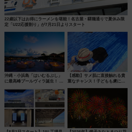
22歳以下はお得にラーメンを堪能！名古屋・驛麺通りで夏休み限
定「U22応援割り」が7月21日よりスタート
沖縄・小浜島「はいむるぶし」
【感動】サメ肌に直接触れる貴
に最高峰プールヴィラ誕生！ 石
重なチャンス！子どもも虜にな
垣島から船で向かう究極のご褒
る鴨川シーワールド「エイとサ
美旅「何もしない贅沢」を体験
メのタッチングプール」【夏休
してみない？
み限定企画】
【8月1日スタート】JAL工場見
【2026年】銚子みなとまつり花