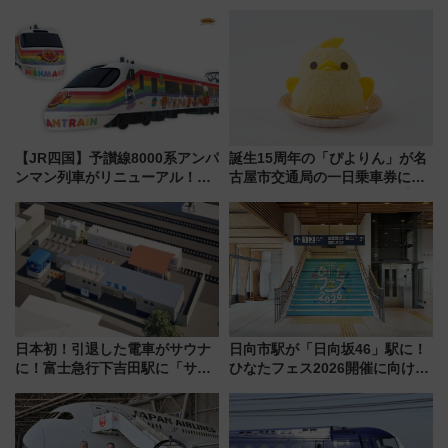
から「にいがた2キロ」・古町再
された「郡上おどり」楽しむ人
開発、バスタ新潟構想まで徹底
に 乗車には予約が必要
解説！
【JR四国】予讃線8000系アンパ
誕生15周年の「ぴよりん」が名
ンマン列車がリニューアル！内
古屋市交通局の一日乗車券に！
外装デザイン公開 デビューは
東山線では貸切電車も登場【限
今年12月
定1万5000枚】
日本初！引退した電車がサウナ
日向市駅が「日向坂46」駅に！
に！富士急行下吉田駅に「サ電
ひなたフェス2026開催に向けJR
（SADEN）」2026年12月開
九州が記念きっぷや臨時列車で
業 行き交う電車の音や振動を
全力応援 夜行列車「ドリーム
感じながら「ととのう」新感覚
おひさま号」も走る