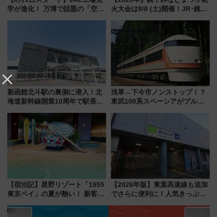
学が進化！ 万博で話題の「空飛
火大会は8/8 (土)開催！JR･銚子
ぶクルマ」体験が常設化!? 期間
電鉄の臨時列車やアクセス情
限定の歴代制服仮想試着体験も
報、利根川に咲く8,000発の大迫
レポート
力＆屋台を満喫
新函館北斗駅の裏側に潜入！北
浅草→下今市ノンストップ！？
海道新幹線開業10周年で駅長
東武100系スペーシアがブルー
室・地下通路など公開イベン
リボン賞35周年記念で「デビュ
ト 参加方法や体験内容を紹介
ー当時の停車駅」を再現 運転
時刻や特急券の買い方を紹介
【宿泊記】星野リゾート「1955
【2026年版】東葉高速線も追加
東京ベイ」の夏が熱い！ 新客室
でさらに便利に！人気きっぷ
「50sスターダムルーム」とア
「サンキューちばフリーパス」
メリカングルメ＆絶品スイーツ
今年も発売 秋・早春に千葉県を