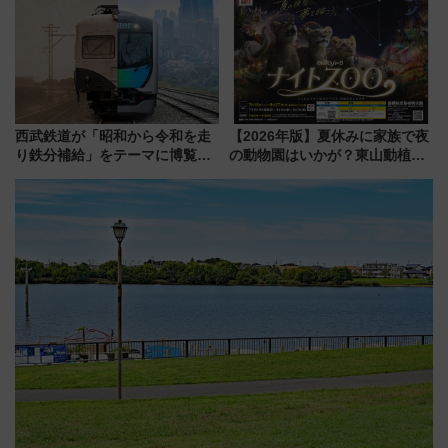
別企画
法は？
西武鉄道が「昭和から令和を走
【2026年版】夏休みに家族で夜
り鉄分補給」をテーマに博覧会
の動物園はいかが？東山動植物
を実施！くすのきホールで8月
園＆のんほいパーク「ナイト
14日から 新車両「トキイロ」体
ZOO」開催情報
験ブースも アクセスや申込方法
を解説