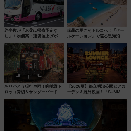
約半数が「お盆は帰省予定な
猛暑の夏こそトルコへ！「クー
し」！物価高・運賃値上げが財
ルケーション」で巡る黒海沿岸
布を直撃、往復1万円以内なら帰
やエーゲ海の避暑リゾート 関
りたいけど……【WILLER お盆
連検索数が前年比237％増、ナ
帰省動向調査】
ショジオも認める『2026年に訪
れるべき世界の旅先』
ありがとう現行車両！嵯峨野ト
【2026夏】都立明治公園ビアガ
ロッコ貸切＆サンダーバードレ
ーデン＆野外映画！「SUMMER
ストランで語り合う秋の京都
LOUNGE」のアクセスと上映ス
斉藤雪乃＆福原トシヒロと行
ケジュール 夜風とビール、映画
く！9月13日「京都の鉄道満喫
を満喫！
ツアー」開催