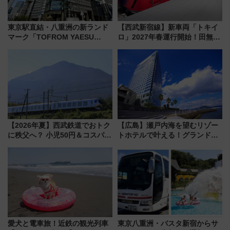
東京駅直結・八重洲の新ランド
【西武新宿線】新車両「トキイ
マーク「TOFROM YAESU
ロ」2027年春運行開始！田無・
TOWER」9/10開業！ 雨に濡れ
新所沢にも停車 2028年春には
ないバスターミナル直結でスキ
「第2弾」も
マ時間が充実
【2026年夏】西武鉄道でおトク
【広島】瀬戸内海を望むリゾー
に秩父へ？ 小児50円＆コスパ最
トホテルで叶える！グランドプ
強きっぷで「安・近・短」な家
リンスホテル広島のフォトウエ
族旅行！ 深夜の正丸トンネル探
ディング＆カジュアルパーティ
検や特急ラビューも
ープラン
愛犬と電車旅！近鉄の観光列車
東京八重洲・バスタ新宿からサ