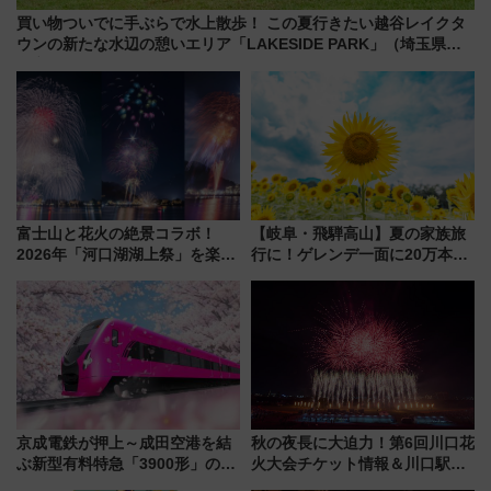
買い物ついでに手ぶらで水上散歩！ この夏行きたい越谷レイクタ
ウンの新たな水辺の憩いエリア「LAKESIDE PARK」（埼玉県越
谷市）
富士山と花火の絶景コラボ！
【岐阜・飛騨高山】夏の家族旅
2026年「河口湖湖上祭」を楽し
行に！ゲレンデ一面に20万本の
む完全ガイド＆鉄道アクセスの
ひまわりが咲き誇る「アルコピ
ススメ
アひまわり園」開園
京成電鉄が押上～成田空港を結
秋の夜長に大迫力！第6回川口花
ぶ新型有料特急「3900形」のコ
火大会チケット情報＆川口駅か
ンセプト・デザイン公開 愛称
らのアクセスガイド