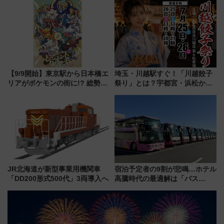
募集も実施
【9/9開始】東京駅から日本橋エ
埼玉・川越駅すぐ！「川越餃子
リアがポケモンの街に!? 総勢
祭り」とは？宇都宮・浜松から
100匹以上が出現「レジェンド
ご当地和牛まで全国の人気餃子
リサーチ」本格謎解き・グッズ
を食べ比べ【7月25日・26日開
情報まとめ
催】
JR北海道が新型事業用機関車
宿泊予定者の9割が悲鳴…ホテル
「DD200形式500代」3両導入へ
高騰時代の最適解は「バス
泊」!? WILLER最新調査で判明
した、推し活遠征や観光時のリ
アルな懐事情