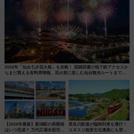
2026年「仙台七夕花火祭」を攻略！ 混雑回避の地下鉄アクセスか
らまだ買える有料席情報、花火前に楽しむ仙台観光ルートまで解
説！
【2026年最新】新潟駅の再開発
長良川鉄道が臨時列車を運行！
はいつ完成？ 万代広場全面完成
ユネスコ無形文化遺産にも登録