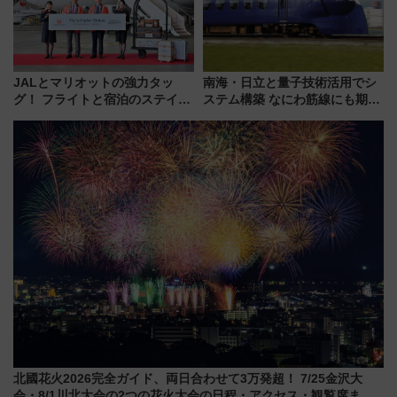
JALとマリオットの強力タッ
南海・日立と量子技術活用でシ
グ！ フライトと宿泊のステイタ
ステム構築 なにわ筋線にも期待
スマッチでFLY ON ポイントや
乗務員・車両計画作業を短縮へ
上級会員資格を効率よく獲得す
る方法を解説
北國花火2026完全ガイド、両日合わせて3万発超！ 7/25金沢大
会・8/1川北大会の2つの花火大会の日程・アクセス・観覧席まと