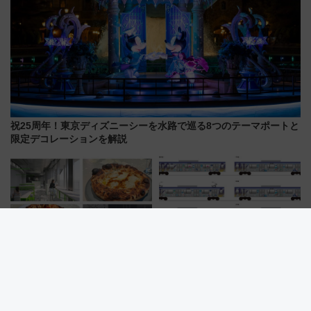
祝25周年！東京ディズニーシーを水路で巡る8つのテーマポートと
限定デコレーションを解説
【九州初】最短2秒で予約完売！
車内にメタモン出現？ みなとみ
食べログ1位「400℃ PIZZA」が
らい線×ポケモン「ブクブクうみ
博多駅すぐの明治公園に8/7オー
ぞこの街」ラッピング電車が運
プン。もつ鍋風など限定メニュ
行開始に！ この夏は直通列車で