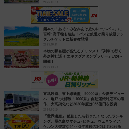
2026.03.17
点に
熊本の「あそ・みなみあそ旅のレールバス」に
宮崎･高千穂も連結！バスと鉄道が乗り放題デジ
タルチケットに新券種登場
2025.10.14
本物の駅名標が当たるチャンス！「列車で行く
外房神社巡り エキタグスタンプラリー」1/24～
開催！
2026.01.23
東武鉄道、東上線新型「90000系」今夏デビュー
へ、亀戸･大師線「1000系」自動運転対応車の製
作、大高架化など2026年度は655億円を投資
2026.05.24
「世界遺産」 勉強したら行きたくなったランキ
ング、屋久島やマチュ･ピチュ、ヴェネツィア、
ケルン大聖堂など･･･3年連続の1位は？2026版