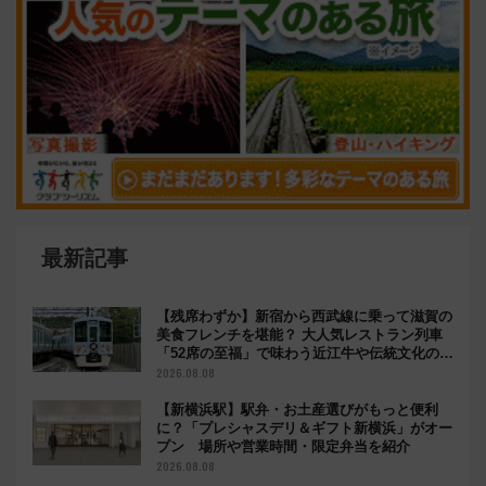
最新記事
【残席わずか】新宿から西武線に乗って滋賀の
美食フレンチを堪能？ 大人気レストラン列車
「52席の至福」で味わう近江牛や伝統文化の特
別コラボ
2026.08.08
【新横浜駅】駅弁・お土産選びがもっと便利
に？「プレシャスデリ＆ギフト新横浜」がオー
プン 場所や営業時間・限定弁当を紹介
2026.08.08