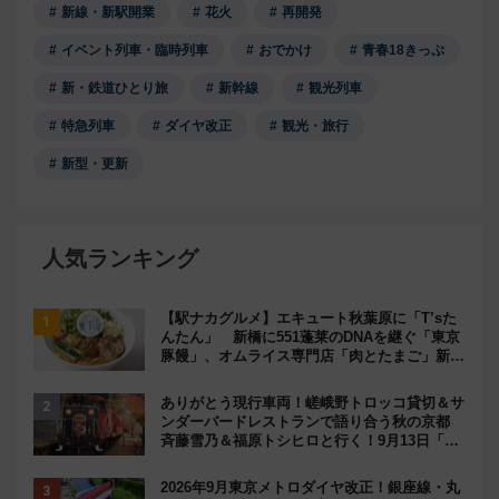
新線・新駅開業
花火
再開発
イベント列車・臨時列車
おでかけ
青春18きっぷ
新・鉄道ひとり旅
新幹線
観光列車
特急列車
ダイヤ改正
観光・旅行
新型・更新
人気ランキング
【駅ナカグルメ】エキュート秋葉原に「T’sた
んたん」 新橋に551蓬莱のDNAを継ぐ「東京
豚饅」、オムライス専門店「肉とたまご」新グ
ルメ続々登場！【2026年8月】
ありがとう現行車両！嵯峨野トロッコ貸切＆サ
ンダーバードレストランで語り合う秋の京都
斉藤雪乃＆福原トシヒロと行く！9月13日「京
都の鉄道満喫ツアー」開催
2026年9月東京メトロダイヤ改正！銀座線・丸