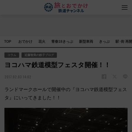
TOP
おでかけ
花火
青春18きっぷ
新型車両
きっぷ
駅･街 再
コラム
近藤智美の鉄子ブログ
ヨコハマ鉄道模型フェスタ開催！！
2017.02.03 14:02
ランドマークホールで開催中の『ヨコハマ鉄道模型フェス
タ』にいってきました！！