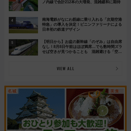
ノ内線で合計212本の大増発、混雑緩和に期待
南海電鉄がなにわ筋線に乗り入れる「次期空港
特急」の導入を決定！ピニンファリーナによる
日本初の鉄道デザイン
【明日から】お盆の新幹線「のぞみ」は自由席
なし！8月8日午前はほぼ満席…でも数時間ズラ
せば空きが見つかることも 混雑避ける「空
席」探しのコツ
VIEW ALL