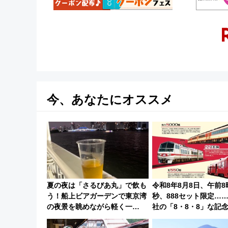
今、あなたにオススメ
夏の夜は「さるびあ丸」で飲も
令和8年8月8日、午前8
う！船上ビアガーデンで東京湾
秒、888セット限定…
の夜景を眺めながら軽く一
社の「8・8・8」な記
杯……工場直送生ビールや島グ
たち