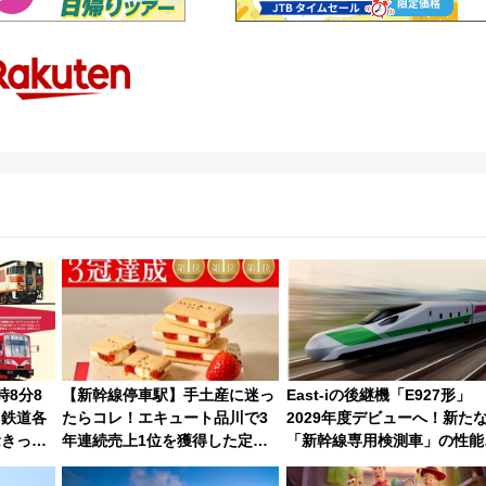
時8分8
【新幹線停車駅】手土産に迷っ
East-iの後継機「E927形」
…鉄道各
たらコレ！エキュート品川で3
2029年度デビューへ！新た
念きっぷ
年連続売上1位を獲得した定番
「新幹線専用検測車」の性能
手土産スイーツとは？
徹底解説【JR東日本】