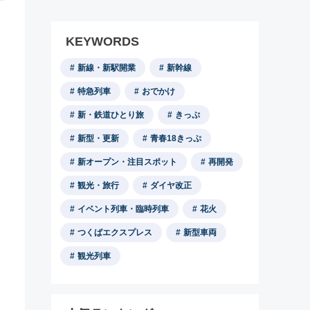
KEYWORDS
新線・新駅開業
新幹線
特急列車
おでかけ
新・鉄道ひとり旅
きっぷ
新型・更新
青春18きっぷ
新オープン・注目スポット
再開発
観光・旅行
ダイヤ改正
イベント列車・臨時列車
花火
つくばエクスプレス
新型車両
観光列車