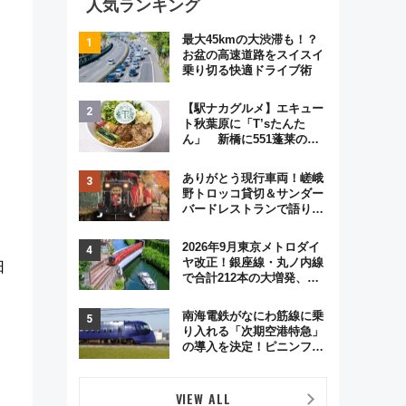
人気ランキング
最大45kmの大渋滞も！？
お盆の高速道路をスイスイ
乗り切る快適ドライブ術
【駅ナカグルメ】エキュー
ト秋葉原に「T’sたんた
ん」 新橋に551蓬莱の
DNAを継ぐ「東京豚饅」、
オムライス専門店「肉とた
ありがとう現行車両！嵯峨
まご」新グルメ続々登場！
野トロッコ貸切＆サンダー
【2026年8月】
バードレストランで語り合
う秋の京都 斉藤雪乃＆福
原トシヒロと行く！9月13
2026年9月東京メトロダイ
日「京都の鉄道満喫ツア
ヤ改正！銀座線・丸ノ内線
日
ー」開催
で合計212本の大増発、混
雑緩和に期待
南海電鉄がなにわ筋線に乗
り入れる「次期空港特急」
の導入を決定！ピニンファ
リーナによる日本初の鉄道
デザイン
VIEW ALL