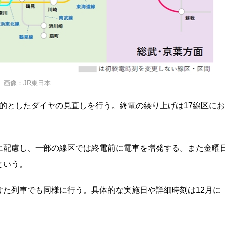
画像：JR東日本
目的としたダイヤの見直しを行う。終電の繰り上げは17線区にお
に配慮し、一部の線区では終電前に電車を増発する。また金曜
という。
た列車でも同様に行う。具体的な実施日や詳細時刻は12月に