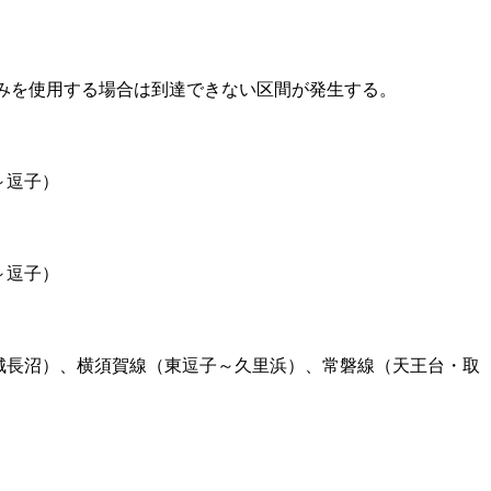
のみを使用する場合は到達できない区間が発生する。
～逗子）
～逗子）
城長沼）、横須賀線（東逗子～久里浜）、常磐線（天王台・取