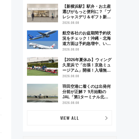
で味わう近江牛や伝統文化
の特別コラボ
【新横浜駅】駅弁・お土産
選びがもっと便利に？「プ
レシャスデリ＆ギフト新横
浜」がオープン 場所や営
2026.08.08
業時間・限定弁当を紹介
航空各社のお盆期間予約状
況をチェック！沖縄・北海
道方面は予約急増中、いま
から狙うべき日は？
2026.08.08
【2026年夏休み】ウィング
久里浜で「出張！京急ミュ
ージアム」開催！入場無料
でスタンプラリーや子ども
2026.08.08
制服撮影も
羽田空港に着くのは出発何
分前が正解？ 9月始動の
JAL「第1ターミナル北側
サテライト」は徒歩1キロ
2026.08.08
超え！ 知っておきたい変更
点まとめ
VIEW ALL