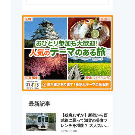
最新記事
【残席わずか】新宿から西
武線に乗って滋賀の美食フ
レンチを堪能？ 大人気レス
トラン列車「52席の至福」
2026.08.08