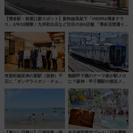
【博多駅・筑紫口新スポット】新幹線高架下「VIERRA博多テラ
ス」が9/18開業！九州初出店など注目の全6店舗 「博多活憩通り」
も一新
有楽町線延伸の新駅（仮称）千
熱闘甲子園のテーマ曲が駅メロ
石に「ダンデライオン・チョコ
に？阪神・甲子園駅の接近メロ
レート」が出店！ 東京メトロが
ディがVaundy「かげろう」×向
1億円出資で挑む新時代のまちづ
谷実アレンジの特別仕様へ、8月
くりとは？
5日始発から
【車なし日帰り】三浦半島・絶
全天候型屋内プール「日光霧降