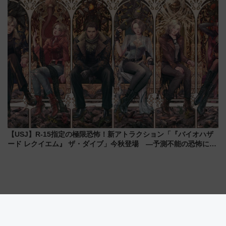
【USJ】R-15指定の極限恐怖！新アトラクション「『バイオハザ
ード レクイエム』 ザ・ダイブ」今秋登場 ―予測不能の恐怖に泣
き叫べ―