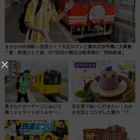
まさかの出発駅へ逆戻り！？大正ロマンと腕木式信号機に大興奮
「新・鉄道ひとり旅」277回目の舞台は岐阜県の「明知鉄道」
希少なナローゲージにねじり
名古屋で会いに行きたい！わか
橋！ジェラートがミルキー
さ生活とコラボした紫の「ブル
米！？「新・鉄道ひとり旅」
ーベリーぴよりん」期間限定販
278回目の舞台は「三岐鉄道北
売
勢線」