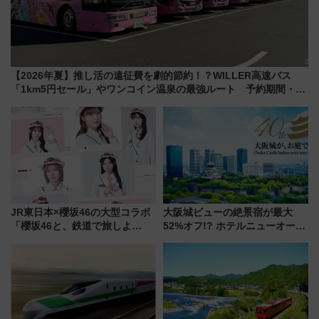
【2026年夏】推し活の遠征費を劇的節約！？WILLER高速バス
「1km5円セール」やワンコイン温泉の最強ルート 予約期間・対
象路線まとめ
JR東日本×櫻坂46の大型コラボ
大阪城ビューの絶景宿が最大
「櫻坂46と、鉄道で旅しよ
52%オフ!? ホテルニューオータ
う。」が7月20日より始動！新
ニ大阪の40周年「夏のタイムセ
潟・長野・庄内へ
ール」で秋の関西旅を豪華にす
る方法（8月20日まで！）