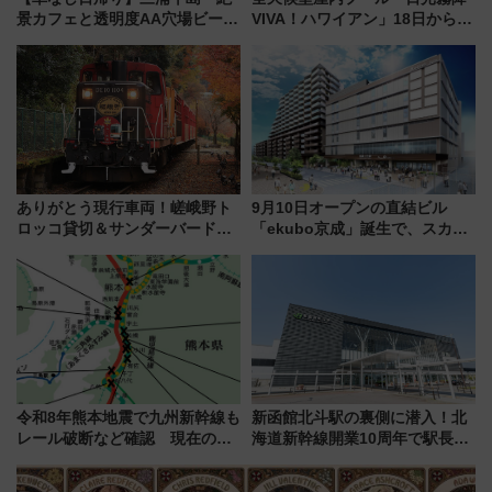
景カフェと透明度AA穴場ビーチ
VIVA！ハワイアン」18日から営
を巡る！ おトクな電車きっぷ活
業開始 小さなお子様連れのフ
用してストレスフリー旅へ行こ
ァミリーから大人まで幅広い世
う！
代が一日中楽しる夏のリゾート
を楽しんで
ありがとう現行車両！嵯峨野ト
9月10日オープンの直結ビル
ロッコ貸切＆サンダーバードレ
「ekubo京成」誕生で、スカイ
ストランで語り合う秋の京都
ライナーも停まる巨大ハブ駅・
斉藤雪乃＆福原トシヒロと行
新鎌ヶ谷はどう変わる？ 全テナ
く！9月13日「京都の鉄道満喫
ント情報も公開！
ツアー」開催
令和8年熊本地震で九州新幹線も
新函館北斗駅の裏側に潜入！北
レール破断など確認 現在の運
海道新幹線開業10周年で駅長
転見合わせ状況と交通網への影
室・地下通路など公開イベン
響
ト 参加方法や体験内容を紹介