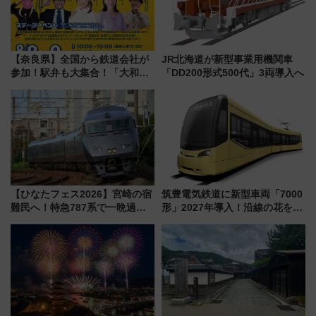
【奈良県】全国から鉄道会社が
JR北海道が新型事業用機関車
参加！駅弁も大集合！「大和鉄
「DD200形式500代」3両導入へ
道まつり2026」が8月8日・9日
に開催決定
【ひなたフェス2026】宮崎の宿
筑豊電気鉄道に新型車両「7000
難民へ！特急787系で一晩過ご
形」2027年導入！沿線の花をイ
せる夜間滞在型イベント「スワ
メージしたイエローを採用 車
ローおひさま」が救世主に？
内は落ち着いたゆとりある空間
に