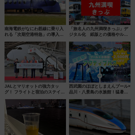
南海電鉄がなにわ筋線に乗り入
「旅名人の九州満喫きっぷ」デ
れる「次期空港特急」の導入を
ジタル化 紙版との価格やルー
決定！ピニンファリーナによる
ルの違いを解説
日本初の鉄道デザイン
JALとマリオットの強力タッ
西武園のほぼとしまえんプール×
グ！ フライトと宿泊のステイタ
品川・八景島の水族館！猛暑を
スマッチでFLY ON ポイントや
乗り切る「アクティブパス」で
上級会員資格を効率よく獲得す
夏休みをお得に楽しむ！
る方法を解説