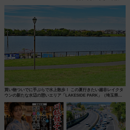
TOWER」9/10開業！ 雨に濡れ
館、世界に一つだけの塗り箸制
ないバスターミナル直結でスキ
作体験、鯖街道の御食国など 小
マ時間が充実
浜観光レポ 第2弾
買い物ついでに手ぶらで水上散歩！ この夏行きたい越谷レイクタ
ウンの新たな水辺の憩いエリア「LAKESIDE PARK」（埼玉県越
谷市）