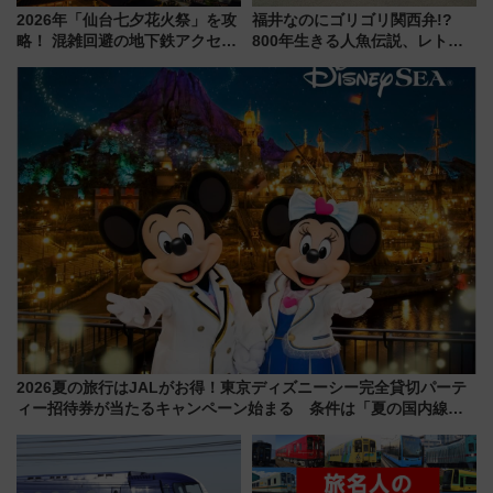
2026年「仙台七夕花火祭」を攻
福井なのにゴリゴリ関西弁!?
略！ 混雑回避の地下鉄アクセス
800年生きる人魚伝説、レトロ
からまだ買える有料席情報、花
建築の町並み「小浜西組」、町
火前に楽しむ仙台観光ルートま
屋カフェで非日常を！週末観光
で解説！
に最適な小浜の歩き方
2026夏の旅行はJALがお得！東京ディズニーシー完全貸切パーテ
ィー招待券が当たるキャンペーン始まる 条件は「夏の国内線に2
回搭乗」