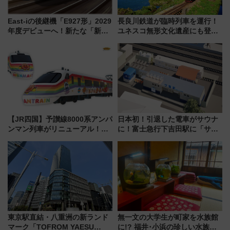
East-iの後継機「E927形」2029
長良川鉄道が臨時列車を運行！
年度デビューへ！新たな「新幹
ユネスコ無形文化遺産にも登録
線専用検測車」の性能を徹底解
された「郡上おどり」楽しむ人
説【JR東日本】
に 乗車には予約が必要
【JR四国】予讃線8000系アンパ
日本初！引退した電車がサウナ
ンマン列車がリニューアル！内
に！富士急行下吉田駅に「サ電
外装デザイン公開 デビューは
（SADEN）」2026年12月開
今年12月
業 行き交う電車の音や振動を
感じながら「ととのう」新感覚
東京駅直結・八重洲の新ランド
無一文の大学生が町家を水族館
マーク「TOFROM YAESU
に!? 福井･小浜の珍しい水族