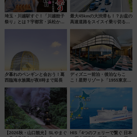
埼玉・川越駅すぐ！「川越餃子
最大45kmの大渋滞も！？お盆の
祭り」とは？宇都宮・浜松から
高速道路をスイスイ乗り切る快
ご当地和牛まで全国の人気餃子
適ドライブ術
を食べ比べ【7月25日・26日開
催】
夕暮れのペンギンと会おう！葛
ディズニー前泊・後泊ならこ
西臨海水族園が夜8時まで延長
こ！星野リゾート「1955東京ベ
イ」が子連れや夕食難民を救う5
つの理由 無料バス＆24時間サー
ビスで混雑回避
【2026秋・山口観光】SLやまぐ
HIS「4つのフェリーで繋ぐ 日本