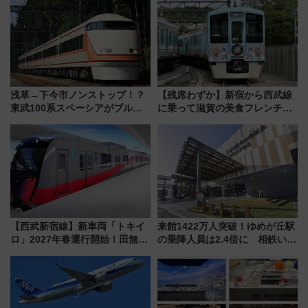
浅草→下今市ノンストップ！？
【残席わずか】新宿から西武線
東武100系スペーシアがブルー
に乗って滋賀の美食フレンチを
リボン賞35周年記念で「デビュ
堪能？ 大人気レストラン列車
ー当時の停車駅」を再現 運転
「52席の至福」で味わう近江牛
時刻や特急券の買い方を紹介
や伝統文化の特別コラボ
【西武新宿線】新車両「トキイ
来館1422万人突破！ゆめが丘駅
ロ」2027年春運行開始！田無・
の乗降人員は2.4倍に 相鉄いず
新所沢にも停車 2028年春には
み野線「ゆめが丘ソラトス」2周
「第2弾」も
年祭にそうにゃん＆DB.スター
マンが登場