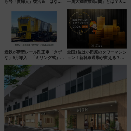
ち号「貴婦人」復活＆「はなあ
一周大満喫旅8日間」とは？天橋
かり」初走行区間も！山口DCの
立・小樽・日光東照宮など全国
注目観光列車まとめ きっぷの取
の絶景＆限定グルメを網羅！煩
り方は？
雑な手続きも不要でお手軽に楽
しめるプランが登場
近鉄が新型レール削正車「きず
全国1位は小田原のタワーマンシ
な」9月導入 「ミリング式」採
ョン！新幹線通勤が変える？
用でメンテナンス作業を効率
「住みたい街」の最新トレンド
化！安全性や乗り心地の向上に
【新築マンション人気ランキン
貢献するだけでなく、全線区で
グ】
活躍するための仕組みも