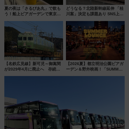
夏の夜は「さるびあ丸」で飲も
どうなる？北陸新幹線延伸 「桂
う！船上ビアガーデンで東京湾
川案」決定も課題あり SNS上の
の夜景を眺めながら軽く一
声は
杯……工場直送生ビールや島グ
ルメが美味い
【名鉄広見線】新可児～御嵩間
【2026夏】都立明治公園ビアガ
が2029年4月に廃止へ 存続協
ーデン＆野外映画！「SUMMER
議終了で100年の歴史に幕
LOUNGE」のアクセスと上映ス
ケジュール 夜風とビール、映画
を満喫！