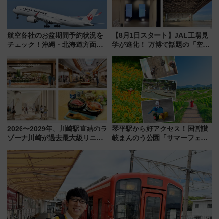
航空各社のお盆期間予約状況を
【8月1日スタート】JAL工場見
チェック！沖縄・北海道方面は
学が進化！ 万博で話題の「空飛
予約急増中、いまから狙うべき
ぶクルマ」体験が常設化!? 期間
日は？
限定の歴代制服仮想試着体験も
レポート
2026〜2029年、川崎駅直結のラ
琴平駅から好アクセス！国営讃
ゾーナ川崎が過去最大級リニュ
岐まんのう公園「サマーフェス
ーアル！ フードコート拡大など
タ」コキアに、ひまわりに、カ
「いつから何が変わるか」徹底
ブトムシに楽しいがいっぱい
解説！