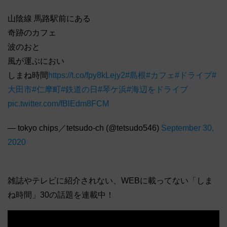
山陰線 馬路駅前にある
奇跡のカフェ
波のおと
風が運ぶにおい
しまね時間
https://t.co/fpy8kLejy2
#島根
#カフェ
#ドライブ
#
大田市
#仁摩町
#鉄道の日
#琴ケ浜
#海辺をドライブ
pic.twitter.com/fBlEdm8FCM
— tokyo chips／tetsudo-ch (@tetsudo546)
September 30,
2020
雑誌やテレビに紹介されない、WEBに載ってない「しま
ね時間」30の話題を連載中！