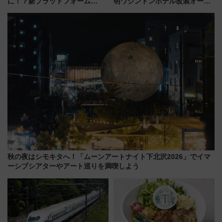
に！？新プラットフォーム
明ワシントンホテル改装オープ
「HirakeBA」8月3日始動、ス
ン直前「ゆりかもめ運転台付き
マホで簡単申請 物販や演奏会な
客室」や海鮮丼が人気の朝食ビ
どに【JR東日本】
ュッフェを現地レポ
秋の夜はシモキタへ！「ムーンアートナイト下北沢2026」でイマ
ーシブシアターやアート巡りを満喫しよう