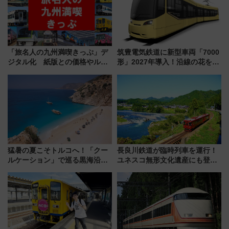
「旅名人の九州満喫きっぷ」デ
筑豊電気鉄道に新型車両「7000
ジタル化 紙版との価格やルー
形」2027年導入！沿線の花をイ
ルの違いを解説
メージしたイエローを採用 車
内は落ち着いたゆとりある空間
に
猛暑の夏こそトルコへ！「クー
長良川鉄道が臨時列車を運行！
ルケーション」で巡る黒海沿岸
ユネスコ無形文化遺産にも登録
やエーゲ海の避暑リゾート 関
された「郡上おどり」楽しむ人
連検索数が前年比237％増、ナ
に 乗車には予約が必要
ショジオも認める『2026年に訪
れるべき世界の旅先』