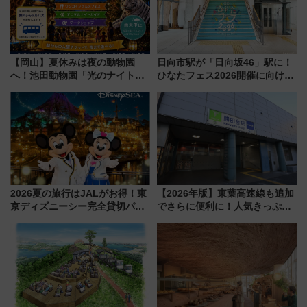
【岡山】夏休みは夜の動物園
日向市駅が「日向坂46」駅に！
へ！池田動物園「光のナイトズ
ひなたフェス2026開催に向けJR
ー2026」で光と動物が彩る特別
九州が記念きっぷや臨時列車で
な夜
全力応援 夜行列車「ドリーム
おひさま号」も走る
2026夏の旅行はJALがお得！東
【2026年版】東葉高速線も追加
京ディズニーシー完全貸切パー
でさらに便利に！人気きっぷ
ティー招待券が当たるキャンペ
「サンキューちばフリーパス」
ーン始まる 条件は「夏の国内
今年も発売 秋・早春に千葉県を
線に2回搭乗」
巡るなら使い勝手・コスパ抜群