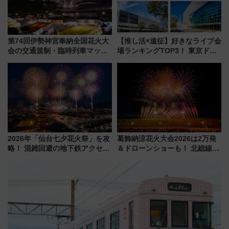
第74回伊勢神宮奉納全国花火大
【推し活×遠征】好きなライブ会
会の交通規制・臨時列車マッ
場ランキングTOP3！ 東京ドー
プ！JR東海・近鉄で快適にアク
ムや大阪城ホールが選ばれる理
セス
由と交通アクセス術、ライブ会
場に何を求める？
2026年「仙台七夕花火祭」を攻
葛飾納涼花火大会2026は2万発
略！ 混雑回避の地下鉄アクセス
＆ドローンショーも！ 北総線を
からまだ買える有料席情報、花
使った穴場アクセスや臨時列
火前に楽しむ仙台観光ルートま
車、観覧スポット情報と周辺観
で解説！
光まとめ（7/28開催）