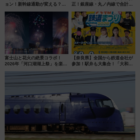
ョン！新幹線通勤が変える？
正！銀座線・丸ノ内線で合計
「住みたい街」の最新トレンド
212本の大増発、混雑緩和に期
【新築マンション人気ランキン
待
グ】
富士山と花火の絶景コラボ！
【奈良県】全国から鉄道会社が
2026年「河口湖湖上祭」を楽し
参加！駅弁も大集合！「大和鉄
む完全ガイド＆鉄道アクセスの
道まつり2026」が8月8日・9日
ススメ
に開催決定