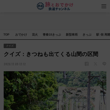
TOP
おでかけ
花火
青春18きっぷ
新型車両
きっぷ
駅･街 再
クイズ
クイズ：きつねも出てくる山間の区間
2020.12.09 12:12