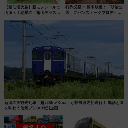
【気仙沼大島】新モノレールで
行列必至!? 博多駅近く「明治公
山頂へ！絶景の「亀山テラス
園」にパンストックプロデュー
360°」が7月19日オープン、休
スの新業態『Land Bageri』8/7
暇村のお得な日帰りプランも登
オープン 秋からはビストロ営業
場
も！
新潟の酒観光列車「越乃Shu*Kura」が長野県内初運行！ 地酒と食
を味わう信州プレDC特別企画