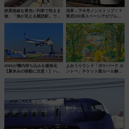
絶景路線を黄色い列車で気まま
浅草→下今市ノンストップ！？
旅、「海が見える難読駅」で幸
東武100系スペーシアがブルー
せの黄色いハンカチに願いを
リボン賞35周年記念で「デビュ
「新・鉄道ひとり旅」279回目
ー当時の停車駅」を再現 運転
の舞台は「島原鉄道」
時刻や特急券の買い方を紹介
ANAが機内持ち込みを厳格化
よみうりランド「ポケパーク カ
【夏休みの移動に注意！】ハン
ントー」チケット新ルール解
ドバッグやPCケースも対象の
説！購入制限の緩和と入場時の
「身の回り品」新サイズ制限
本人確認が11月スタート
(40×30×20cm)おさらい