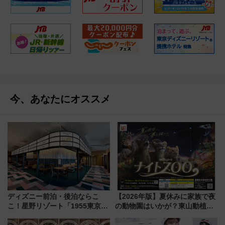
今、あなたにオススメ
ディズニー前泊・後泊ならこ
【2026年版】夏休みに家族で夜
こ！星野リゾート「1955東京ベ
の動物園はいかが？東山動植物
イ」が子連れや夕食難民を救う5
園＆のんほいパーク「ナイト
つの理由 無料バス＆24時間サー
ZOO」開催情報