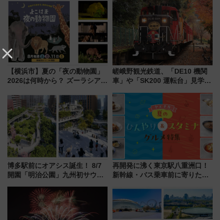
【横浜市】夏の「夜の動物園」
嵯峨野観光鉄道、「DE10 機関
2026は何時から？ ズーラシア・
車」や「SK200 運転台」見学ツ
野毛山・金沢の電車アクセスや
アーを開催！ ラストランイベン
見どころ、限定イベントを徹底
トの一環で激レア体験できちゃ
解説！
うかも 参加方法やスケジュール
をご紹介
博多駅前にオアシス誕生！ 8/7
再開発に沸く東京駅八重洲口！
開園「明治公園」九州初サウナ
新幹線・バス乗車前に寄りたい
TOTOPAや日本一のピザなど絶
「ヤエチカ」2026年夏の「ひん
品グルメ登場で駅前の過ごし方
やり＆スタミナグルメ」6選【新
はどう変わる？
店舗も！】