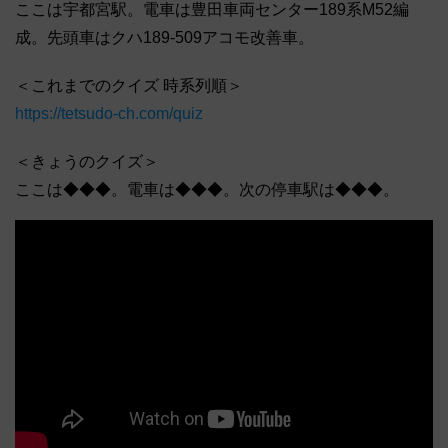
ここは宇都宮駅。電車は豊田車両センター189系M52編
成。先頭車はクハ189-509アコモ改善車。
＜これまでのクイズ 時系列順＞
https://tetsudo-ch.com/quiz
＜きょうのクイズ＞
ここは◆◆◆。電車は◆◆◆。次の停車駅は◆◆◆。