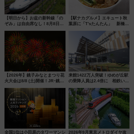
【明日から】お盆の新幹線「の
【駅ナカグルメ】エキュート秋
ぞみ」は自由席なし！8月8日午
葉原に「T’sたんたん」 新橋に
前はほぼ満席…でも数時間ズラ
551蓬莱のDNAを継ぐ「東京豚
せば空きが見つかることも 混
饅」、オムライス専門店「肉と
雑避ける「空席」探しのコツ
たまご」新グルメ続々登場！
【2026年8月】
【2026年】銚子みなとまつり花
来館1422万人突破！ゆめが丘駅
火大会は8/8 (土)開催！JR･銚子
の乗降人員は2.4倍に 相鉄いず
電鉄の臨時列車やアクセス情
み野線「ゆめが丘ソラトス」2周
報、利根川に咲く8,000発の大迫
年祭にそうにゃん＆DB.スター
力＆屋台を満喫
マンが登場
全国1位は小田原のタワーマンシ
2026年9月東京メトロダイヤ改