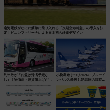
南海電鉄がなにわ筋線に乗り入れる「次期空港特急」の導入を決
定！ピニンファリーナによる日本初の鉄道デザイン
約半数が「お盆は帰省予定な
小松島港まつり2026にブルーイ
し」！物価高・運賃値上げが財
ンパルス飛来！JR四国の臨時ダ
布を直撃、往復1万円以内なら帰
イヤや駐車場予約を徹底解説
りたいけど……【WILLER お盆
帰省動向調査】