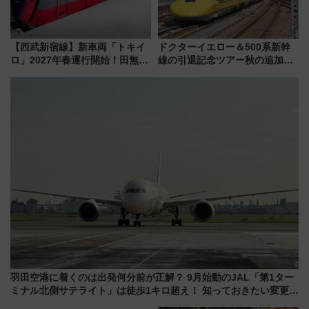
【西武新宿線】新車両「トキイ
ドクターイエロー＆500系新幹
ロ」2027年春運行開始！田無・
線の引退記念ツアー秋の追加企
新所沢にも停車 2028年春には
画が決定！乗車体験やグッズ・
「第2弾」も
ホテル情報まとめ
羽田空港に着くのは出発何分前が正解？ 9月始動のJAL「第1ター
ミナル北側サテライト」は徒歩1キロ超え！ 知っておきたい変更点
まとめ