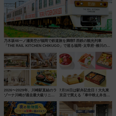
乃木坂46一ノ瀬美空が福岡で鉄道旅を満喫⁈ 西鉄の観光列車
「THE RAIL KITCHEN CHIKUGO」で巡る福岡･太宰府･柳川の
旅！YouTubeが公開に
2026〜2029年、川崎駅直結のラ
7月16日は駅弁記念日！大丸東
ゾーナ川崎が過去最大級リニュ
京店で買える「車中映え弁当」
ーアル！ フードコート拡大など
フェア【2026年夏】
「いつから何が変わるか」徹底
解説！