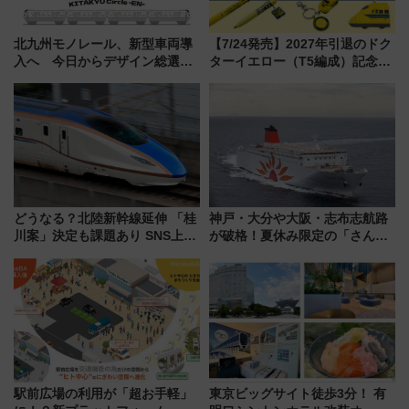
北九州モノレール、新型車両導
【7/24発売】2027年引退のドク
入へ 今日からデザイン総選挙
ターイエロー（T5編成）記念グ
始まる
ッズ7種が登場！ 新幹線車内放
送の目覚まし時計など通販・販
売店舗まとめ
どうなる？北陸新幹線延伸 「桂
神戸・大分や大阪・志布志航路
川案」決定も課題あり SNS上の
が破格！夏休み限定の「さんふ
声は
らわあスペシャルセール」スタ
ート 夕朝食ビュッフェ付きで
快適な船旅はいかが？
駅前広場の利用が「超お手軽」
東京ビッグサイト徒歩3分！ 有