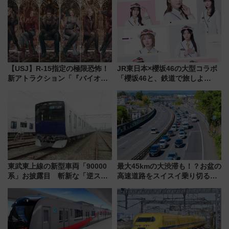
ビスで混雑回避
【USJ】R-15指定の極限恐怖！
JR東日本×櫻坂46の大型コラボ
新アトラクション「『バイオハ
「櫻坂46と、鉄道で旅しよ
ザード レクイエム』 ザ・ダイ
う。」が7月20日より始動！新
ブ」今秋登場 ―予測不能の恐
潟・長野・庄内へ
怖に泣き叫べ―
東武東上線の新型車両「90000
最大45kmの大渋滞も！？お盆の
系」お披露目 斬新な「逆スラ
高速道路をスイスイ乗り切る快
ント式」の先頭形状と明るく開
適ドライブ術
放的な車内空間に注目、デビュ
ーは9月