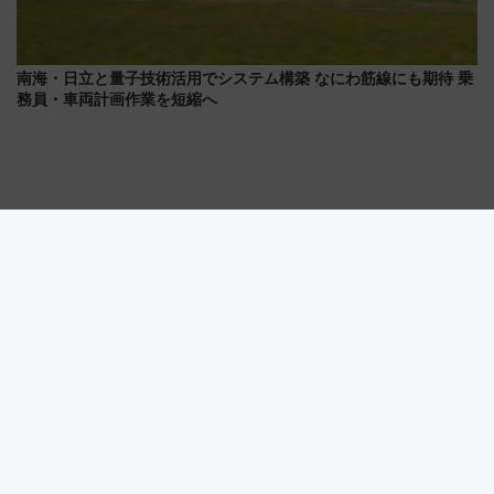
南海・日立と量子技術活用でシステム構築 なにわ筋線にも期待 乗
務員・車両計画作業を短縮へ