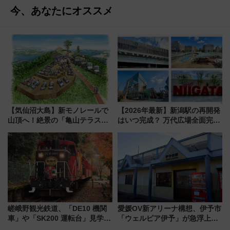
今、あなたにオススメ
【気仙沼大島】新モノレールで
【2026年最新】新潟駅の再開発
山頂へ！絶景の「亀山テラス
はいつ完成？ 万代広場全面完成
360°」が7月19日オープン、休
から「にいがた2キロ」・古町再
暇村のお得な日帰りプランも登
開発、バスタ新潟構想まで徹底
場
解説！
嵯峨野観光鉄道、「DE10 機関
愛媛OV新アリーナ構想、伊予市
車」や「SK200 運転台」見学ツ
「ウェルピア伊予」が急浮上！
アーを開催！ ラストランイベン
サイボウズ青野社長の参加表明