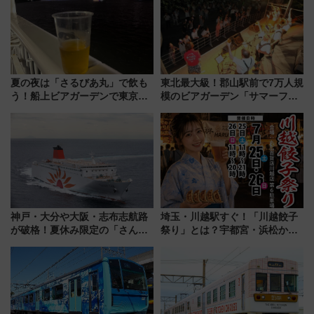
ーは9月
夏の夜は「さるびあ丸」で飲も
東北最大級！郡山駅前で7万人規
う！船上ビアガーデンで東京湾
模のビアガーデン「サマーフェ
の夜景を眺めながら軽く一
スタ IN KORIYAMA 2026」
杯……工場直送生ビールや島グ
7/24-26開催！ 有料席はJRE
ルメが美味い
MALLで予約可能
神戸・大分や大阪・志布志航路
埼玉・川越駅すぐ！「川越餃子
が破格！夏休み限定の「さんふ
祭り」とは？宇都宮・浜松から
らわあスペシャルセール」スタ
ご当地和牛まで全国の人気餃子
ート 夕朝食ビュッフェ付きで
を食べ比べ【7月25日・26日開
快適な船旅はいかが？
催】