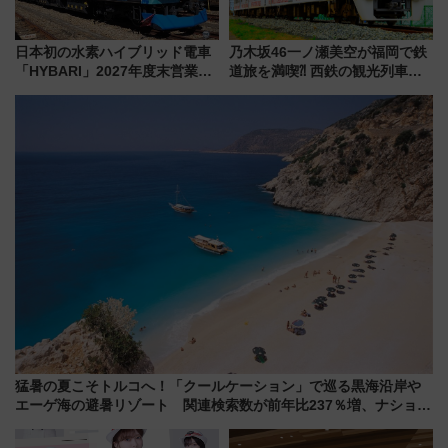
日本初の水素ハイブリッド電車
乃木坂46一ノ瀬美空が福岡で鉄
「HYBARI」2027年度末営業運
道旅を満喫⁈ 西鉄の観光列車
転へ 鉄道・発電・まちづくり
「THE RAIL KITCHEN
で水素利活用が加速
CHIKUGO」で巡る福岡･太宰
府･柳川の旅！YouTubeが公開
に
猛暑の夏こそトルコへ！「クールケーション」で巡る黒海沿岸や
エーゲ海の避暑リゾート 関連検索数が前年比237％増、ナショジ
オも認める『2026年に訪れるべき世界の旅先』