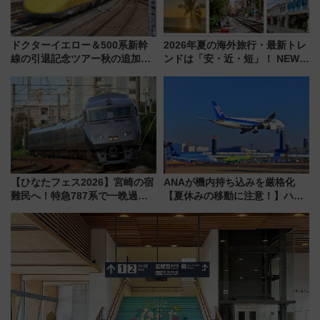
ドクターイエロー＆500系新幹
2026年夏の海外旅行・最新トレ
線の引退記念ツアー秋の追加企
ンドは「安・近・短」！ NEWT
画が決定！乗車体験やグッズ・
調査から読み解く、最新の人気
ホテル情報まとめ
渡航先TOP5とは？ 円安時代の
旅行術
【ひなたフェス2026】宮崎の宿
ANAが機内持ち込みを厳格化
難民へ！特急787系で一晩過ご
【夏休みの移動に注意！】ハン
せる夜間滞在型イベント「スワ
ドバッグやPCケースも対象の
ローおひさま」が救世主に？
「身の回り品」新サイズ制限
(40×30×20cm)おさらい