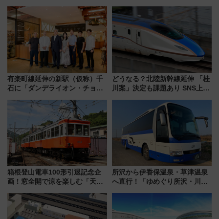
車」第5弾！海辺のBBQも楽し
決定！ピニンファリーナによる
める日帰りツアー
日本初の鉄道デザイン
有楽町線延伸の新駅（仮称）千
どうなる？北陸新幹線延伸 「桂
石に「ダンデライオン・チョコ
川案」決定も課題あり SNS上の
レート」が出店！ 東京メトロが
声は
1億円出資で挑む新時代のまちづ
くりとは？
箱根登山電車100形引退記念企
所沢から伊香保温泉・草津温泉
画！窓全開で涼を楽しむ「天然
へ直行！「ゆめぐり所沢・川越
クーラー体験号」と限定鉄コレ
号」で群馬の温泉旅をもっと気
発売
軽に 運行ダイヤ・運賃を解説