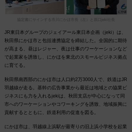
協定書にサインする市川にかほ市長（左）と原口jeki社長
JR東日本グループのジェイアール東日本企画（jeki）は、
秋田県にかほ市と包括連携協定を締結した。全国的に期待
が高まる、昼はレジャー、夜は仕事のワーケーションなど
で起業家を誘致し、にかほを東北のスモールビジネス拠点
に育てる。
秋田県南西部のにかほ市は人口約2万3000人で、鉄道はJR
羽越線が走る。基幹の広告事業から最近は地域との協業ビ
ジネスにも力を入れるjekiは、秋田支店が中心になって同
市へのワーケーションやコワーキングを誘致、地域振興に
貢献するとともに、鉄道利用の促進を図る。
にかほ市は、羽越線上浜駅が最寄りの旧上浜小学校を起業