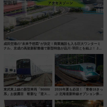
成田空港の”未来予想図”が決定！商業施設も入る巨大ワンターミ
ナル、京成の高架新駅整備で新型特急が品川･羽田とを結ぶ！ JR
空港駅は2面3線化！
東武東上線の新型車両「90000
2026年夏も必須！「青春18きっ
系」お披露目 斬新な「逆スラ
ぷ 北海道新幹線オプション券」
ント式」の先頭形状と明るく開
自動改札対応ルールと途中下車
放的な車内空間に注目、デビュ
の罠