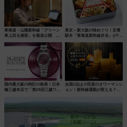
東海道・山陽新幹線「グリーン
東京～新大阪の味めぐり！定番
車上回る個室」を報道公開 プ
駅弁「東海道新幹線弁当」が7月
ライベート感備えた上質な空間
21日にリニューアル発売
国内最大級の時計の祭典！日本
全国1位は小田原のタワーマンシ
橋三越本店で「第29回三越ワー
ョン！新幹線通勤が変える？
ルドウォッチフェア」開幕
「住みたい街」の最新トレンド
【2026年8月5日～25日】
【新築マンション人気ランキン
グ】