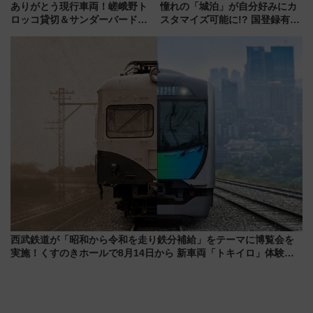
ありがとう現行車両！嵯峨野ト
憧れの「城泊」が自分好みにカ
ロッコ貸切＆サンダーバードレ
スタマイズ可能に!? 国登録有形
ストランで語り合う秋の京都
文化財・丸亀城「延寿閣別館」
斉藤雪乃＆福原トシヒロと行
にオーダーメイド型の宿泊プラ
く！9月13日「京都の鉄道満喫
ンが誕生！
ツアー」開催
西武鉄道が「昭和から令和を走り鉄分補給」をテーマに博覧会を
実施！くすのきホールで8月14日から 新車両「トキイロ」体験ブ
ースも アクセスや申込方法を解説