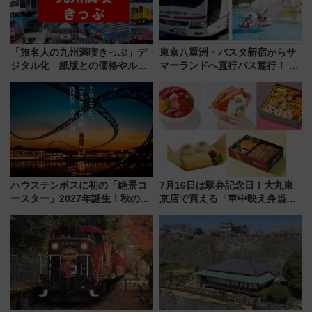
「旅名人の九州満喫きっぷ」デ
東京八重洲・バスタ新宿からサ
ジタル化 紙版との価格やルー
マーランドへ直行バス運行！ お
ルの違いを解説
トクな1Dayパスで夏のプールと
推し活を楽しもう！（2026年
8/1～31）
ハウステンボスに初の「絶景コ
7月16日は駅弁記念日！大丸東
ースター」2027年誕生！秋の
京店で買える「車中映え弁当」
「すんごいハロウィン」見どこ
フェア【2026年夏】
ろも一挙紹介