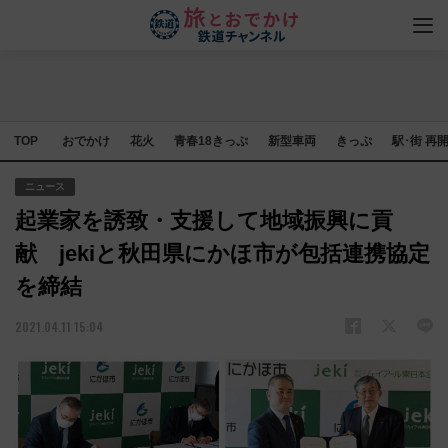
TOP
おでかけ
花火
青春18きっぷ
新型車両
きっぷ
駅･街 再
ニュース
起業家を誘致・支援して地域振興に貢
献 jekiと秋田県にかほ市が包括連携協定
を締結
2021.04.11 15:04