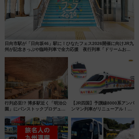
日向市駅が「日向坂46」駅に！ひなたフェス2026開催に向けJR九
州が記念きっぷや臨時列車で全力応援 夜行列車「ドリームおひ
さま号」も走る
行列必至!? 博多駅近く「明治公
【JR四国】予讃線8000系アンパ
園」にパンストックプロデュー
ンマン列車がリニューアル！内
スの新業態『Land Bageri』8/7
外装デザイン公開 デビューは
オープン 秋からはビストロ営業
今年12月
も！