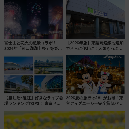
トの一環で激レア体験できちゃ
で探る鉄道アクセスの未来
うかも 参加方法やスケジュール
をご紹介
富士山と花火の絶景コラボ！
【2026年版】東葉高速線も追加
2026年「河口湖湖上祭」を楽し
でさらに便利に！人気きっぷ
む完全ガイド＆鉄道アクセスの
「サンキューちばフリーパス」
ススメ
今年も発売 秋・早春に千葉県を
巡るなら使い勝手・コスパ抜群
【推し活×遠征】好きなライブ会
2026夏の旅行はJALがお得！東
場ランキングTOP3！ 東京ドー
京ディズニーシー完全貸切パー
ムや大阪城ホールが選ばれる理
ティー招待券が当たるキャンペ
由と交通アクセス術、ライブ会
ーン始まる 条件は「夏の国内
場に何を求める？
線に2回搭乗」