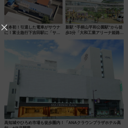
日本初！引退した電車がサウナ
新駅 “手柄山平和公園駅”から徒
に！富士急行下吉田駅に「サ電
歩3分「大和工業アリーナ姫路」
（SADEN）」2026年12月開
10月開業！Novelbright公演 や
業 行き交う電車の音や振動を
大相撲巡業など 豪華イベントと
感じながら「ととのう」新感覚
アクセス
高知城やひろめ市場も徒歩圏内！「ANAクラウンプラザホテル高
知」が8月開業