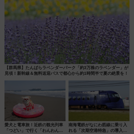
【群馬県】たんばらラベンダーパーク「約3万株のラベンダー」が
見頃！新幹線＆無料送迎バスで都心から約1時間半で夏の絶景を！
愛犬と電車旅！近鉄の観光列車
南海電鉄がなにわ筋線に乗り入
「つどい」で行く「わんわん列
れる「次期空港特急」の導入を