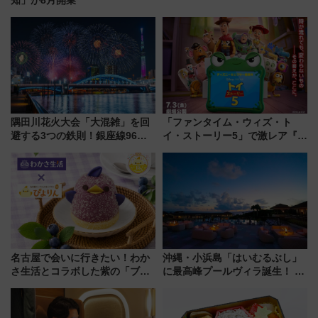
隅田川花火大会「大混雑」を回
「ファンタイム・ウィズ・ト
避する3つの鉄則！銀座線96本
イ・ストーリー5」で激レア『ロ
増発･浅草線臨時ダイヤ･スカイ
ルカナ』カードをゲット！最新
ツリー駅の規制まとめ 7/25開催
デコレーションも徹底解説
（2026年）
名古屋で会いに行きたい！わか
沖縄・小浜島「はいむるぶし」
さ生活とコラボした紫の「ブル
に最高峰プールヴィラ誕生！ 石
ーベリーぴよりん」期間限定販
垣島から船で向かう究極のご褒
売
美旅「何もしない贅沢」を体験
してみない？