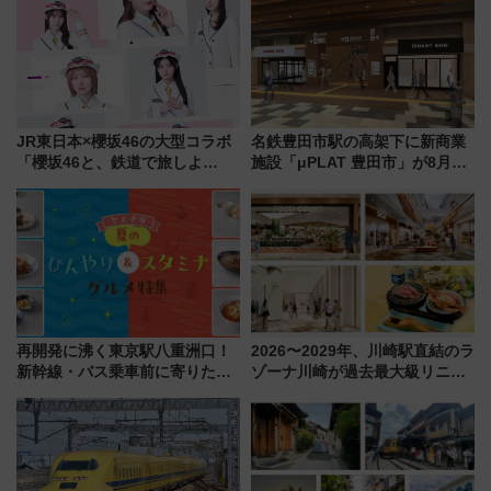
JR東日本×櫻坂46の大型コラボ
名鉄豊田市駅の高架下に新商業
「櫻坂46と、鉄道で旅しよ
施設「μPLAT 豊田市」が8月26
う。」が7月20日より始動！新
日開業！全8店舗が出店し街の新
潟・長野・庄内へ
たな玄関口へ
再開発に沸く東京駅八重洲口！
2026〜2029年、川崎駅直結のラ
新幹線・バス乗車前に寄りたい
ゾーナ川崎が過去最大級リニュ
「ヤエチカ」2026年夏の「ひん
ーアル！ フードコート拡大など
やり＆スタミナグルメ」6選【新
「いつから何が変わるか」徹底
店舗も！】
解説！