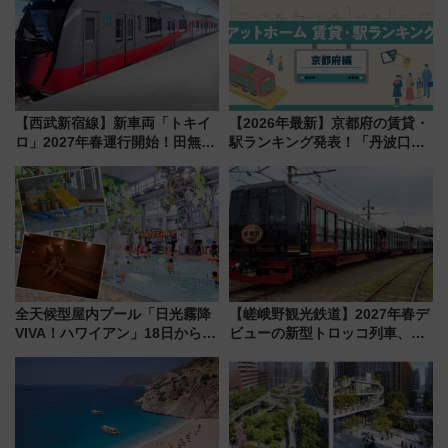
【西武新宿線】新車両「トキイ
【2026年最新】京都府の賃貸・
ロ」2027年春運行開始！田無・
駅ランキング発表！「丹波口」
新所沢にも停車 2028年春には
の大躍進と「西大路」人気の理
「第2弾」も
由は？
全天候型屋内プール「日光霧降
【嵯峨野観光鉄道】2027年春デ
VIVA！ハワイアン」18日から営
ビューの新型トロッコ列車、い
業開始 小さなお子様連れのフ
よいよ試運転開始へ！現行車両
ァミリーから大人まで幅広い世
は2026年で引退
代が一日中楽しる夏のリゾート
を楽しんで