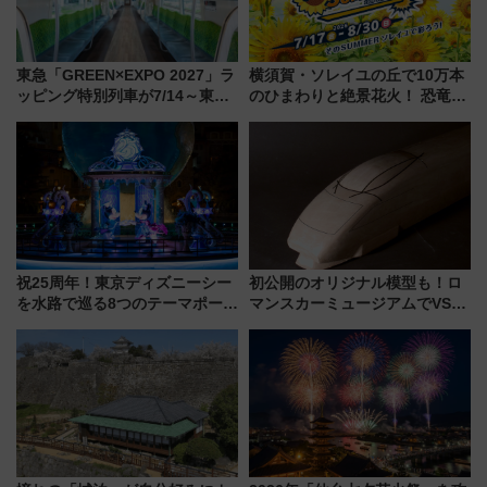
東急「GREEN×EXPO 2027」ラ
横須賀・ソレイユの丘で10万本
ッピング特別列車が7/14～東
のひまわりと絶景花火！ 恐竜や
横・田園都市・目黒線でデビュ
ドッグプールなど三浦半島の日
ー！ 注目の編成やデザインまと
帰りお出かけ最新情報（2026年
め
7月17日～開催）
祝25周年！東京ディズニーシー
初公開のオリジナル模型も！ロ
を水路で巡る8つのテーマポート
マンスカーミュージアムでVSE
と限定デコレーションを解説
の設計秘話に迫る企画展が7月
15日スタート