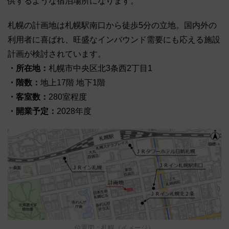
供するような宿泊場所になります。
札幌の計画地は札幌駅南口から徒歩5分の立地。国内外の
利用者に喜ばれ、旺盛なインバウンド需要にも応える施設
計画が検討されています。
・所在地：
札幌市中央区北3条西2丁目1
・階数：
地上17階 地下1階
・客室数：
280室程度
・開業予定：
2028年度
位置図：札幌（イメージ）