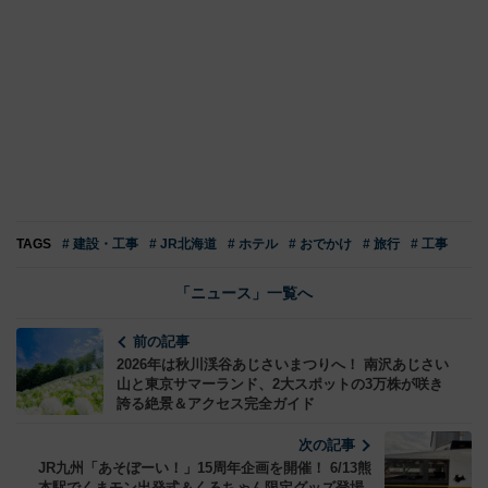
TAGS
# 建設・工事
# JR北海道
# ホテル
# おでかけ
# 旅行
# 工事
「ニュース」一覧へ
前の記事
2026年は秋川渓谷あじさいまつりへ！ 南沢あじさい
山と東京サマーランド、2大スポットの3万株が咲き
誇る絶景＆アクセス完全ガイド
次の記事
JR九州「あそぼーい！」15周年企画を開催！ 6/13熊
本駅でくまモン出発式＆くろちゃん限定グッズ登場