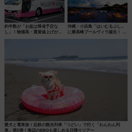
約半数が「お盆は帰省予定な
沖縄・小浜島「はいむるぶし」
し」！物価高・運賃値上げが財
に最高峰プールヴィラ誕生！ 石
布を直撃、往復1万円以内なら帰
垣島から船で向かう究極のご褒
りたいけど……【WILLER お盆
美旅「何もしない贅沢」を体験
帰省動向調査】
してみない？
愛犬と電車旅！近鉄の観光列車「つどい」で行く「わんわん列
車」第5弾！海辺のBBQも楽しめる日帰りツアー