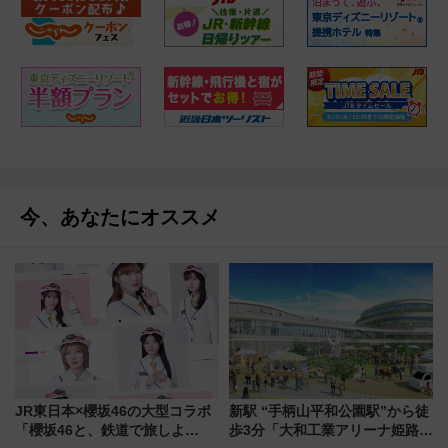
今、あなたにオススメ
JR東日本×櫻坂46の大型コラボ
新駅 “手柄山平和公園駅”から徒
「櫻坂46と、鉄道で旅しよ
歩3分「大和工業アリーナ姫路」