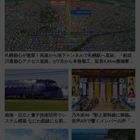
札幌都心が激変！高速から地下トンネルで札幌駅へ直結、「創成
川通都心アクセス道路」が7月から本格着工、延長4.8km整備事業
の全貌
南海・日立と量子技術活用でシ
乃木坂46〝駅と新幹線に降臨〟
ステム構築 なにわ筋線にも期待
音声ARで響くメンバーの声「真
乗務員・車両計画作業を短縮へ
夏の全国ツアー2026」