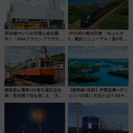
高知城やひろめ市場も徒歩圏
JR九州の観光列車「36ぷらす
内！「ANAクラウンプラザホテ
3」劇的リニューアル！新6号車
ル高知」が8月開業
“1〜2名用グリーン個室”と曜日
別 “プレミアムランチ”導入･ル
ートや価格など解説
箱根登山電車100形引退記念企
【新幹線×近鉄】伊勢志摩へ行く
画！窓全開で涼を楽しむ「天然
コスパの良い方法とは!? EXサー
クーラー体験号」と限定鉄コレ
ビス限定「近鉄伊勢志摩フリー
発売
パス」の購入方法と紙版・デジ
タル版の違いを解説