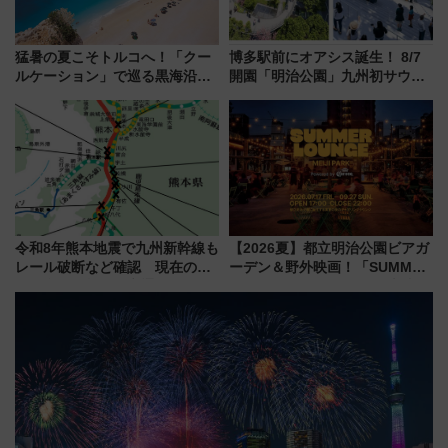
猛暑の夏こそトルコへ！「クー
博多駅前にオアシス誕生！ 8/7
ルケーション」で巡る黒海沿岸
開園「明治公園」九州初サウナ
やエーゲ海の避暑リゾート 関
TOTOPAや日本一のピザなど絶
連検索数が前年比237％増、ナ
品グルメ登場で駅前の過ごし方
ショジオも認める『2026年に訪
はどう変わる？
れるべき世界の旅先』
令和8年熊本地震で九州新幹線も
【2026夏】都立明治公園ビアガ
レール破断など確認 現在の運
ーデン＆野外映画！「SUMMER
転見合わせ状況と交通網への影
LOUNGE」のアクセスと上映ス
響
ケジュール 夜風とビール、映画
を満喫！