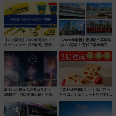
う。」が7月20日より始動！新
10月開業！Novelbright公演 や
潟・長野・庄内へ
大相撲巡業など 豪華イベントと
アクセス
【7/24発売】2027年引退のドク
【2026年最新】新潟駅の再開発
ターイエロー（T5編成）記念グ
はいつ完成？ 万代広場全面完成
ッズ7種が登場！ 新幹線車内放
から「にいがた2キロ」・古町再
送の目覚まし時計など通販・販
開発、バスタ新潟構想まで徹底
売店舗まとめ
解説！
富士山と花火の絶景コラボ！
【新幹線停車駅】手土産に迷っ
2026年「河口湖湖上祭」を楽し
たらコレ！エキュート品川で3年
む完全ガイド＆鉄道アクセスの
連続売上1位を獲得した定番手土
ススメ
産スイーツとは？