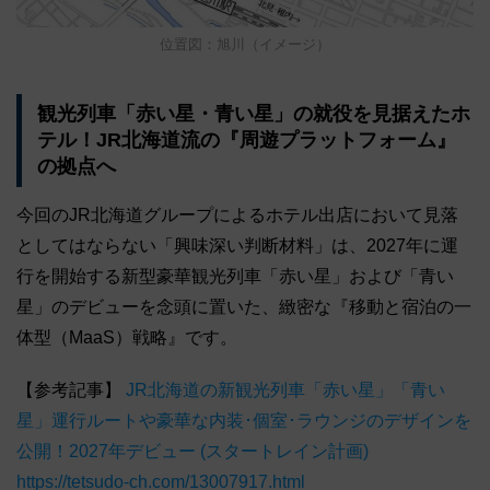
位置図：旭川（イメージ）
観光列車「赤い星・青い星」の就役を見据えたホ
テル！JR北海道流の『周遊プラットフォーム』
の拠点へ
今回のJR北海道グループによるホテル出店において見落
としてはならない「興味深い判断材料」は、2027年に運
行を開始する新型豪華観光列車「赤い星」および「青い
星」のデビューを念頭に置いた、緻密な『移動と宿泊の一
体型（MaaS）戦略』です。
【参考記事】
JR北海道の新観光列車「赤い星」「青い
星」運行ルートや豪華な内装･個室･ラウンジのデザインを
公開！2027年デビュー (スタートレイン計画)
https://tetsudo-ch.com/13007917.html