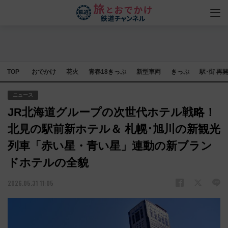
TOP
おでかけ
花火
青春18きっぷ
新型車両
きっぷ
駅･街 再
ニュース
JR北海道グループの次世代ホテル戦略！
北見の駅前新ホテル＆ 札幌･旭川の新観光
列車「赤い星・青い星」連動の新ブラン
ドホテルの全貌
2026.05.31 11:05