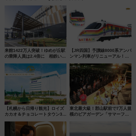
来館1422万人突破！ゆめが丘駅
【JR四国】予讃線8000系アンパ
の乗降人員は2.4倍に 相鉄いず
ンマン列車がリニューアル！内
み野線「ゆめが丘ソラトス」2周
外装デザイン公開 デビューは
年祭にそうにゃん＆DB.スター
今年12月
マンが登場
【札幌から日帰り観光】ロイズ
東北最大級！郡山駅前で7万人規
カカオ＆チョコレートタウン3周
模のビアガーデン「サマーフェ
年！ 9月は入場料半額やチョコ
スタ IN KORIYAMA 2026」
詰め放題を開催、ロイズタウン
7/24-26開催！ 有料席はJRE
駅からのアクセスも
MALLで予約可能