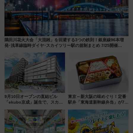
隅田川花火大会「大混雑」を回避する3つの鉄則！銀座線96本増
発･浅草線臨時ダイヤ･スカイツリー駅の規制まとめ 7/25開催
（2026年）
9月10日オープンの直結ビル
東京～新大阪の味めぐり！定番
「ekubo京成」誕生で、スカイ
駅弁「東海道新幹線弁当」が7月
ライナーも停まる巨大ハブ駅・
21日にリニューアル発売
新鎌ヶ谷はどう変わる？ 全テナ
ント情報も公開！