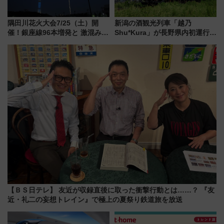
隅田川花火大会7/25（土）開
新潟の酒観光列車「越乃
催！銀座線96本増発と 激混みの
Shu*Kura」が長野県内初運行！
「浅草駅」を回避する最寄り駅･
地酒と食を味わう信州プレDC特
アクセス攻略法、2万発の花火が
別企画
都心の夜に！
【ＢＳ日テレ】 友近が収録直後に取った衝撃行動とは……？ 『友
近・礼二の妄想トレイン』で極上の夏祭り鉄道旅を放送