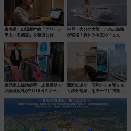
東海道・山陽新幹線「グリーン
神戸・大分や大阪・志布志航路
車上回る個室」を報道公開 プ
が破格！夏休み限定の「さんふ
ライベート感備えた上質な空間
らわあスペシャルセール」スタ
ート 夕朝食ビュッフェ付きで
快適な船旅はいかが？
東武東上線池袋駅・上板橋駅で
西武鉄道が「昭和から令和を走
顔認証改札が7月15日スター
り鉄分補給」をテーマに博覧会
ト、手ぶらで乗車から買い物ま
を実施！くすのきホールで8月
でシームレスに
14日から 新車両「トキイロ」体
験ブースも アクセスや申込方法
を解説