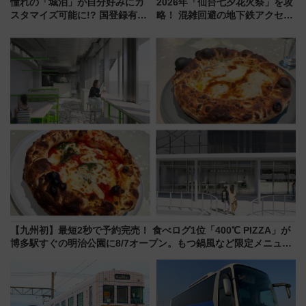
憧れの「城泊」が自分好みにカ
2026年「仙台七夕花火祭」を攻
スタマイズ可能に!? 国登録有形
略！ 混雑回避の地下鉄アクセス
文化財・丸亀城「延寿閣別館」
からまだ買える有料席情報、花
にオーダーメイド型の宿泊プラ
火前に楽しむ仙台観光ルートま
ンが誕生！
で解説！
【九州初】最短2秒で予約完売！ 食べログ1位「400℃ PIZZA」が
博多駅すぐの明治公園に8/7オープン。もつ鍋風など限定メニュー
も