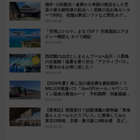
福井･小浜観光！倉庫から奇跡の復活をした芝
居小屋＆鯖街道の起点へ！若狭小浜お魚センタ
ーでBBQ、老舗お酢店ソフトなど歴史＆グル
メ散歩
2026.08.09
「空飛ぶクルマ」まるでSF？ 空港直結エアタ
クシー構想も タイで検証
2026.08.09
西武園のほぼとしまえんプール×品川・八景島
の水族館！猛暑を乗り切る「アクティブパス」
で夏休みをお得に楽しむ！
2026.08.09
【2026年夏】推し活の遠征費を劇的節約！？
WILLER高速バス「1km5円セール」やワンコ
イン温泉の最強ルート 予約期間・対象路線ま
とめ
2026.08.09
【乗車記】実質夜行？話題沸騰の新幹線「東海
道ルミエールエクスプレス」に乗車してみた
東京22時発、京都・新大阪に6時台着 見どこ
ろは岐阜羽島の素晴らし過ぎる朝
2026.08.09