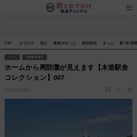
TOP
おでかけ
花火
青春18きっぷ
新型車両
きっぷ
駅･街 再
コラム
木造駅舎巡礼
ホームから周防灘が見えます【木造駅舎
コレクション】007
2021.11.15 16:11