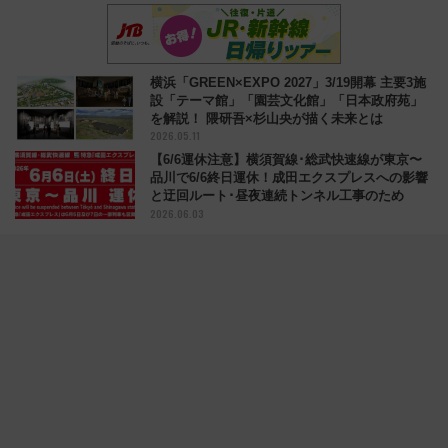
横浜「GREEN×EXPO 2027」3/19開幕 主要3施
設「テーマ館」「園芸文化館」「日本政府苑」
を解説！ 隈研吾×杉山央が描く未来とは
2026.05.11
【6/6運休注意】横須賀線･総武快速線が東京〜
品川で6/6終日運休！成田エクスプレスへの影響
と迂回ルート･昼夜連続トンネル工事のため
2026.06.03