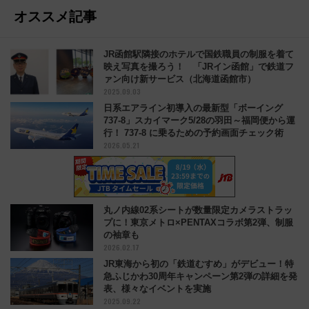
オススメ記事
JR函館駅隣接のホテルで国鉄職員の制服を着て
映え写真を撮ろう！ 「JRイン函館」で鉄道フ
ァン向け新サービス（北海道函館市）
2025.09.03
日系エアライン初導入の最新型「ボーイング
737-8」スカイマーク5/28の羽田～福岡便から運
行！ 737-8 に乗るための予約画面チェック術
2026.05.21
丸ノ内線02系シートが数量限定カメラストラッ
プに！東京メトロ×PENTAXコラボ第2弾、制服
の袖章も
2026.02.17
JR東海から初の「鉄道むすめ」がデビュー！特
急ふじかわ30周年キャンペーン第2弾の詳細を発
表、様々なイベントを実施
2025.09.22