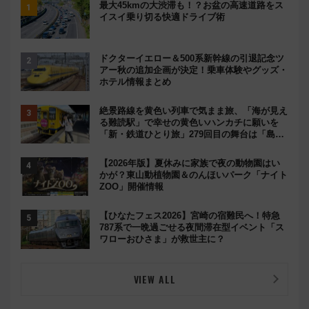
最大45kmの大渋滞も！？お盆の高速道路をス
イスイ乗り切る快適ドライブ術
ドクターイエロー＆500系新幹線の引退記念ツ
アー秋の追加企画が決定！乗車体験やグッズ・
ホテル情報まとめ
絶景路線を黄色い列車で気まま旅、「海が見え
る難読駅」で幸せの黄色いハンカチに願いを
「新・鉄道ひとり旅」279回目の舞台は「島原
鉄道」
【2026年版】夏休みに家族で夜の動物園はい
かが？東山動植物園＆のんほいパーク「ナイト
ZOO」開催情報
【ひなたフェス2026】宮崎の宿難民へ！特急
787系で一晩過ごせる夜間滞在型イベント「ス
ワローおひさま」が救世主に？
VIEW ALL