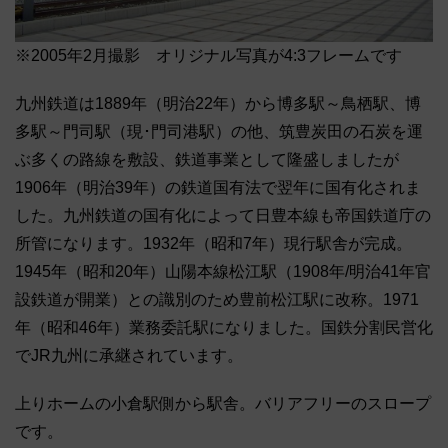
※2005年2月撮影 オリジナル写真が4:3フレームです
九州鉄道は1889年（明治22年）から博多駅～鳥栖駅、博
多駅～門司駅（現･門司港駅）の他、筑豊炭田の石炭を運
ぶ多くの路線を敷設、鉄道事業として隆盛しましたが
1906年（明治39年）の鉄道国有法で翌年に国有化されま
した。九州鉄道の国有化によって日豊本線も帝国鉄道庁の
所管になります。1932年（昭和7年）現行駅舎が完成。
1945年（昭和20年）山陽本線松江駅（1908年/明治41年官
設鉄道が開業）との識別のため豊前松江駅に改称。1971
年（昭和46年）業務委託駅になりました。国鉄分割民営化
でJR九州に承継されています。
上りホームの小倉駅側から駅舎。バリアフリーのスロープ
です。