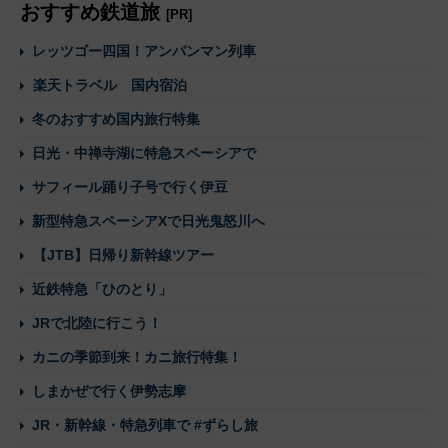
おすすめ鉄道旅
[PR]
レッツゴー四国！アンパンマン列車
楽天トラベル 国内宿泊
冬のおすすめ国内旅行特集
日光・中禅寺湖に特急スペーシアで
サフィール踊り子号で行く伊豆
新型特急スペーシアXで日光鬼怒川へ
【JTB】日帰り新幹線ツアー
近鉄特急「ひのとり」
JRで北陸に行こう！
カニの季節到来！カニ旅行特集！
しまかぜで行く伊勢志摩
JR・新幹線・特急列車で #ずらし旅