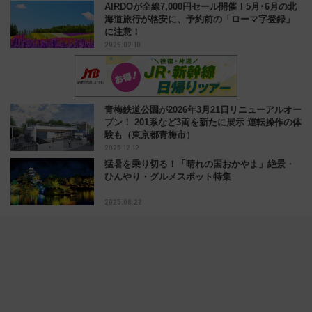
AIRDOが全線7,000円セール開催！5月･6月の北
海道旅行が格安に、予約前の「ローマ字登録」
に注意！
2026.02.10
青梅鉄道公園が2026年3月21日リニューアルオー
プン！ 201系など3両を新たに展示 運転操作の体
験も（東京都青梅市）
2025.12.12
猛暑を乗り切る！「晴れの国おかやま」絶景・
ひんやり・グルメスポット特集
2025.08.22