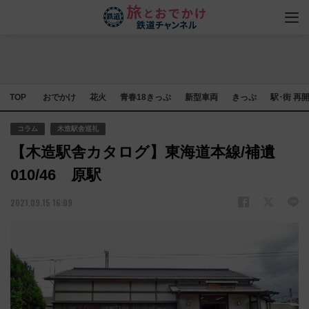
TOP
おでかけ
花火
青春18きっぷ
新型車両
きっぷ
駅･街 再
コラム
木造駅舎巡礼
【木造駅舎カタログ】東海道本線/補遺
010/46 原駅
2021.09.15 16:09