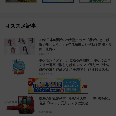
オススメ記事
JR東日本×櫻坂46の大型コラボ「櫻坂46と、鉄
道で旅しよう。」が7月20日より始動！新潟・長
野・庄内へ
2026.07.19
ポケモン「ヌオー」と巡る高知旅！ ポケふた＆
ヌオー電車で楽しむ鉄道スタンプラリーで土佐
路の絶景と絶品グルメを満喫！（7月18日スター
2026.07.12
ト）
南海の新観光列車「GRAN 天空」 料理監修は
名店「Genji」元川シェフに決定
2025.11.20