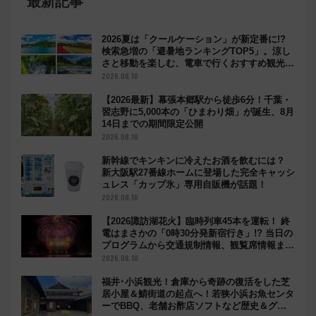
最新記事
2026夏は「クールケーション」が新定番に!?
検索急増の「避暑地ランキングTOP5」。涼し
さと移動を楽しむ、電車で行くおすすめ観光情
報も
2026.08.10
【2026最新】幕張本郷駅から徒歩6分！千葉・
習志野に5,000本の「ひまわり畑」が誕生、8月
14日までの期間限定公開
2026.08.10
新幹線でキンキンに冷えたお酒を飲むには？
新大阪駅27番線ホームに登場した完全キャッシ
ュレス「カップ氷」専用自販機が話題！
2026.08.10
【2026諏訪湖花火】臨時列車45本を運転！ 終
電はまさかの「0時30分発新宿行き」!? 当日の
プログラムから交通規制情報、観覧席情報まで
徹底解説
2026.08.10
福井･小浜観光！倉庫から奇跡の復活をした芝
居小屋＆鯖街道の起点へ！若狭小浜お魚センタ
ーでBBQ、老舗お酢店ソフトなど歴史＆グル