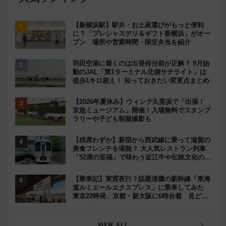
【新横浜駅】駅弁・お土産選びがもっと便利
に？「プレシャスデリ＆ギフト新横浜」がオー
プン 場所や営業時間・限定弁当を紹介
羽田空港に着くのは出発何分前が正解？ 9月始
動のJAL「第1ターミナル北側サテライト」は
徒歩1キロ超え！ 知っておきたい変更点まとめ
【2026年夏休み】ウィング久里浜で「出張！
京急ミュージアム」開催！入場無料でスタンプ
ラリーや子ども制服撮影も
【残席わずか】新宿から西武線に乗って滋賀の
美食フレンチを堪能？ 大人気レストラン列車
「52席の至福」で味わう近江牛や伝統文化の特
別コラボ
【乗車記】実質夜行？話題沸騰の新幹線「東海
道ルミエールエクスプレス」に乗車してみた
東京22時発、京都・新大阪に6時台着 見どこ
ろは岐阜羽島の素晴らし過ぎる朝
VIEW ALL