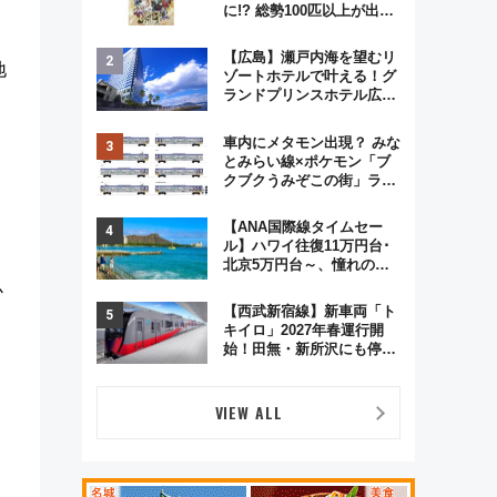
に!? 総勢100匹以上が出現
「レジェンドリサーチ」本
格謎解き・グッズ情報まと
【広島】瀬戸内海を望むリ
め
地
ゾートホテルで叶える！グ
ランドプリンスホテル広島
のフォトウエディング＆カ
ジュアルパーティープラン
車内にメタモン出現？ みな
とみらい線×ポケモン「ブ
クブクうみぞこの街」ラッ
ピング電車が運行開始に！
この夏は直通列車で横浜
【ANA国際線タイムセー
へ！
ル】ハワイ往復11万円台･
北京5万円台～、憧れのビ
ジネスクラスも！来春の
か
GW旅行まで狙える激アツ
【西武新宿線】新車両「ト
路線まとめ（8/10まで）
キイロ」2027年春運行開
始！田無・新所沢にも停
車 2028年春には「第2
弾」も
VIEW ALL