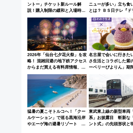
ントー」チケット新ルール解
ニューが多い」立ち食
説！購入制限の緩和と入場時の
とは？ ＢＳ日テレ『ド
本人確認が11月スタート
地のふらっと立ち食い
7/27夜10時～放送
2026年「仙台七夕花火祭」を攻
名古屋で会いに行きた
略！ 混雑回避の地下鉄アクセス
さ生活とコラボした紫
からまだ買える有料席情報、花
ーベリーぴよりん」期
火前に楽しむ仙台観光ルートま
売
で解説！
猛暑の夏こそトルコへ！「クー
東武東上線の新型車両「9
ルケーション」で巡る黒海沿岸
系」お披露目 斬新な
やエーゲ海の避暑リゾート 関
ント式」の先頭形状と
連検索数が前年比237％増、ナ
放的な車内空間に注目