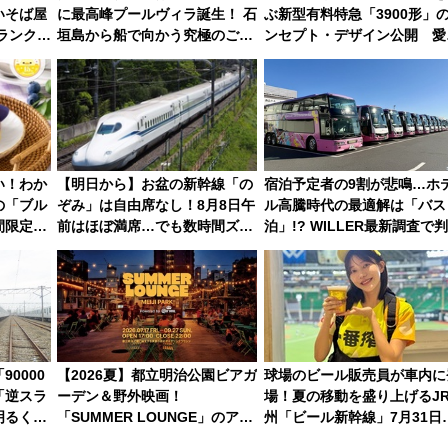
いそば屋
に最高峰プールヴィラ誕生！ 石
ぶ新型有料特急「3900形」
ランク塚
垣島から船で向かう究極のご褒
ンセプト・デザイン公開 愛
そば』
美旅「何もしない贅沢」を体験
募集も実施
してみない？
い！わか
【明日から】お盆の新幹線「の
宿泊予定者の9割が悲鳴…ホ
の「ブル
ぞみ」は自由席なし！8月8日午
ル高騰時代の最適解は「バス
間限定販
前はほぼ満席…でも数時間ズラ
泊」!? WILLER最新調査で
せば空きが見つかることも 混
した、推し活遠征や観光時の
雑避ける「空席」探しのコツ
アルな懐事情
0000
【2026夏】都立明治公園ビアガ
球場のビール販売員が車内に
「逆スラ
ーデン＆野外映画！
場！夏の移動を盛り上げるJ
明るく開
「SUMMER LOUNGE」のアク
州「ビール新幹線」7月31日
、デビュ
セスと上映スケジュール 夜風と
月7日限定 ソフトバンクホ