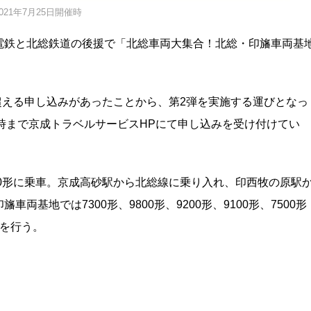
2021年7月25日開催時
電鉄と北総鉄道の後援で「北総車両大集合！北総・印旛車両基
に超える申し込みがあったことから、第2弾を実施する運びとなっ
12時まで京成トラベルサービスHPにて申し込みを受け付けてい
00形に乗車。京成高砂駅から北総線に乗り入れ、印西牧の原駅
基地では7300形、9800形、9200形、9100形、7500形
どを行う。