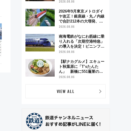
う秋の京都 斉藤雪乃＆福
2026.08.06
原トシヒロと行く！9月13
日「京都の鉄道満喫ツア
2026年9月東京メトロダイ
ー」開催
ヤ改正！銀座線・丸ノ内線
で合計212本の大増発、混
雑緩和に期待
2026.08.06
南海電鉄がなにわ筋線に乗
り入れる「次期空港特急」
の導入を決定！ピニンファ
リーナによる日本初の鉄道
2026.08.06
デザイン
【駅ナカグルメ】エキュー
ト秋葉原に「T’sたんた
ん」 新橋に551蓬莱の
DNAを継ぐ「東京豚饅」、
2026.08.06
オムライス専門店「肉とた
まご」新グルメ続々登場！
VIEW ALL
【2026年8月】