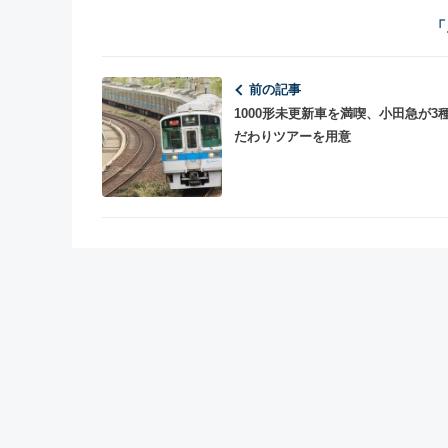
「
前の記事
1000形未更新車を満喫、小田急が3
だわりツアーを用意