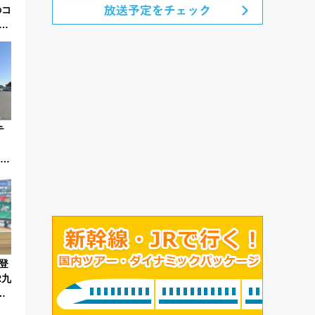
のコ
称
テ
判明
リ
登
R九
・8
ー