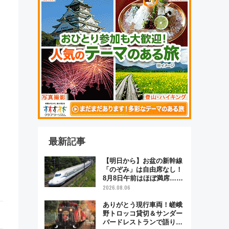
最新記事
【明日から】お盆の新幹線
「のぞみ」は自由席なし！
8月8日午前はほぼ満席…で
も数時間ズラせば空きが見
2026.08.06
つかることも 混雑避ける
「空席」探しのコツ
ありがとう現行車両！嵯峨
野トロッコ貸切＆サンダー
バードレストランで語り合