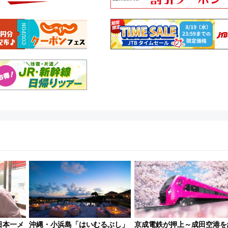
日本一メ
沖縄・小浜島「はいむるぶし」
京成電鉄が押上～成田空港を