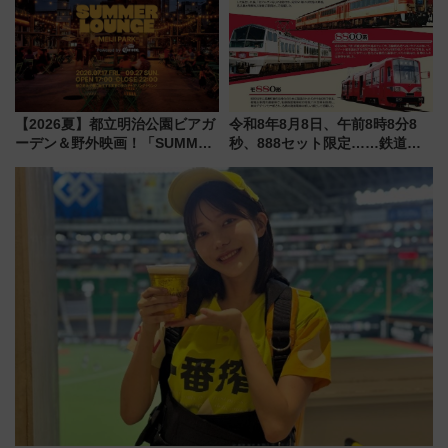
解説！
【2026夏】都立明治公園ビアガ
令和8年8月8日、午前8時8分8
ーデン＆野外映画！「SUMMER
秒、888セット限定……鉄道各
LOUNGE」のアクセスと上映ス
社の「8・8・8」な記念きっぷ
ケジュール 夜風とビール、映画
たち
を満喫！