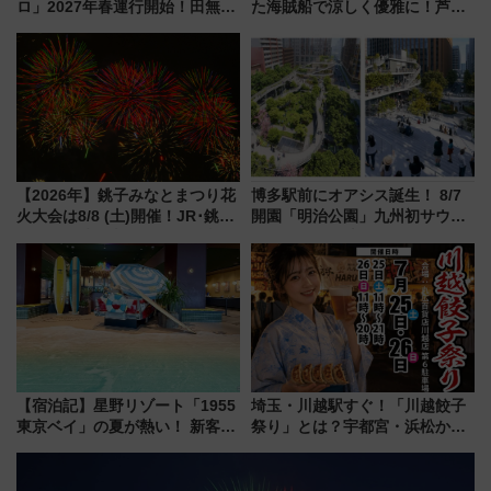
ロ」2027年春運行開始！田無・
た海賊船で涼しく優雅に！芦ノ
新所沢にも停車 2028年春には
湖花火大会にあわせた特別なク
「第2弾」も
ルーズ
【2026年】銚子みなとまつり花
博多駅前にオアシス誕生！ 8/7
火大会は8/8 (土)開催！JR･銚子
開園「明治公園」九州初サウナ
電鉄の臨時列車やアクセス情
TOTOPAや日本一のピザなど絶
報、利根川に咲く8,000発の大迫
品グルメ登場で駅前の過ごし方
力＆屋台を満喫
はどう変わる？
【宿泊記】星野リゾート「1955
埼玉・川越駅すぐ！「川越餃子
東京ベイ」の夏が熱い！ 新客室
祭り」とは？宇都宮・浜松から
「50sスターダムルーム」とア
ご当地和牛まで全国の人気餃子
メリカングルメ＆絶品スイーツ
を食べ比べ【7月25日・26日開
を満喫（千葉県浦安市）
催】