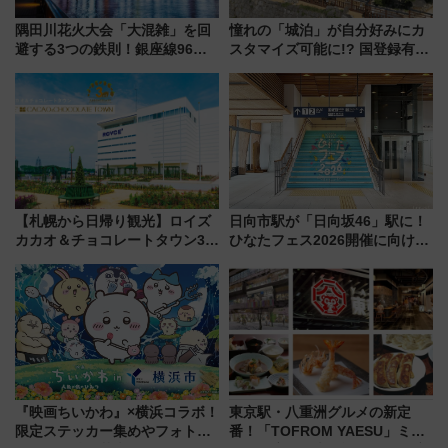
隅田川花火大会「大混雑」を回
憧れの「城泊」が自分好みにカ
避する3つの鉄則！銀座線96本
スタマイズ可能に!? 国登録有形
増発･浅草線臨時ダイヤ･スカイ
文化財・丸亀城「延寿閣別館」
ツリー駅の規制まとめ 7/25開催
にオーダーメイド型の宿泊プラ
（2026年）
ンが誕生！
【札幌から日帰り観光】ロイズ
日向市駅が「日向坂46」駅に！
カカオ＆チョコレートタウン3周
ひなたフェス2026開催に向けJR
年！ 9月は入場料半額やチョコ
九州が記念きっぷや臨時列車で
詰め放題を開催、ロイズタウン
全力応援 夜行列車「ドリーム
駅からのアクセスも
おひさま号」も走る
『映画ちいかわ』×横浜コラボ！
東京駅・八重洲グルメの新定
限定ステッカー集めやフォトス
番！「TOFROM YAESU」ミシ