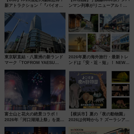
新アトラクション「『バイオハ
ンマン列車がリニューアル！内
ザード レクイエム』 ザ・ダイ
外装デザイン公開 デビューは
ブ」今秋登場 ―予測不能の恐
今年12月
怖に泣き叫べ―
東京駅直結・八重洲の新ランド
2026年夏の海外旅行・最新トレ
マーク「TOFROM YAESU
ンドは「安・近・短」！ NEWT
TOWER」9/10開業！ 雨に濡れ
調査から読み解く、最新の人気
ないバスターミナル直結でスキ
渡航先TOP5とは？ 円安時代の
マ時間が充実
旅行術
富士山と花火の絶景コラボ！
【横浜市】夏の「夜の動物園」
2026年「河口湖湖上祭」を楽し
2026は何時から？ ズーラシア・
む完全ガイド＆鉄道アクセスの
野毛山・金沢の電車アクセスや
ススメ
見どころ、限定イベントを徹底