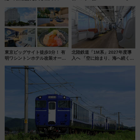
ーミナル、京成の高架新駅整備
博多駅すぐの明治公園に8/7オー
で新型特急が品川･羽田とを結
プン。もつ鍋風など限定メニュ
ぶ！ JR空港駅は2面3線化！
ーも
東京ビッグサイト徒歩3分！ 有
北陸鉄道「1M系」2027年度導
明ワシントンホテル改装オープ
入へ 「空に始まり、海へ続く」
ン直前「ゆりかもめ運転台付き
白山比咩神社をモチーフにした
客室」や海鮮丼が人気の朝食ビ
神秘的なデザイン
ュッフェを現地レポ