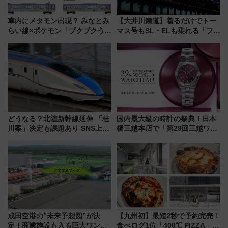
車内にメタモン出現？ みなとみ
【大井川鐵道】着るだけでトー
らい線×ポケモン「ブクブクうみ
マス号もSL・ELも乗れる「フリ
ぞこの街」ラッピング電車が運
ーきっぷTシャツ」8月6日より
行開始に！ この夏は直通列車で
受注販売
横浜へ！
どうなる？北陸新幹線延伸 「桂
国内最大級の時計の祭典！日本
川案」決定も課題あり SNS上の
橋三越本店で「第29回三越ワー
声は
ルドウォッチフェア」開幕
【2026年8月5日～25日】
成田空港の”未来予想図”が決
【九州初】最短2秒で予約完売！
定！商業施設も入る巨大ワンタ
食べログ1位「400℃ PIZZA」が