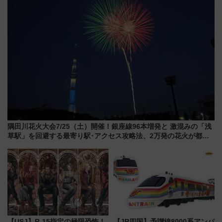
隅田川花火大会7/25（土）開催！銀座線96本増発と 激混みの「浅
草駅」を回避する最寄り駅･アクセス攻略法、2万発の花火が都心
の夜に！
【USJ】R-15指定の極限恐怖！
【JR四国】予讃線8000系アンパ