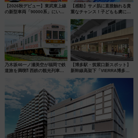
【2026秋デビュー】東武東上線
【感動】サメ肌に直接触れる貴
の新型車両「90000系」にいち
重なチャンス！子どもも虜にな
早く乗れる！ 8/11開催の小学生
る鴨川シーワールド「エイとサ
向け先行試乗会でキッズアンバ
メのタッチングプール」【夏休
サダーになろう
み限定企画】
乃木坂46一ノ瀬美空が福岡で鉄
【博多駅・筑紫口新スポット】
道旅を満喫⁈ 西鉄の観光列車
新幹線高架下「VIERRA博多テ
「THE RAIL KITCHEN
ラス」が9/18開業！九州初出店
CHIKUGO」で巡る福岡･太宰
など注目の全6店舗 「博多活憩
府･柳川の旅！YouTubeが公開
通り」も一新
に