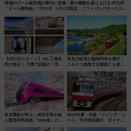
球場のビール販売員が車内に登場！夏の移動を盛り上げるJR九州
「ビール新幹線」7月31日・8月7日限定 ソフトバンクホークスと
コラボ
【8月1日スタート】JAL工場見
長良川鉄道が臨時列車を運行！
学が進化！ 万博で話題の「空飛
ユネスコ無形文化遺産にも登録
ぶクルマ」体験が常設化!? 期間
された「郡上おどり」楽しむ人
限定の歴代制服仮想試着体験も
に 乗車には予約が必要
レポート
京成電鉄が押上～成田空港を結
2026年夏・京急「ウィング・シ
ぶ新型有料特急「3900形」のコ
ート」平日特別運行 ダイヤ・
ンセプト・デザイン公開 愛称
乗車方法を解説！2階建てバスや