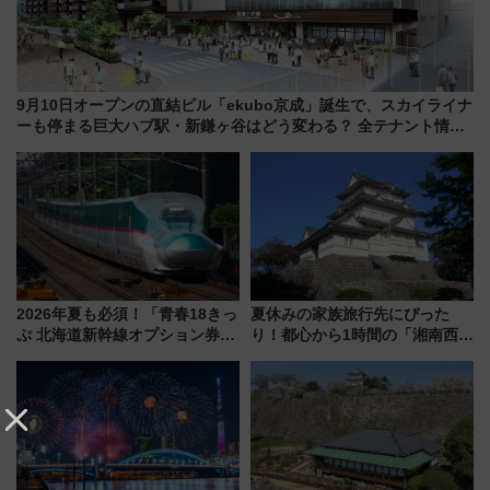
9月10日オープンの直結ビル「ekubo京成」誕生で、スカイライナ
ーも停まる巨大ハブ駅・新鎌ヶ谷はどう変わる？ 全テナント情報
も公開！
2026年夏も必須！「青春18きっ
夏休みの家族旅行先にぴった
ぷ 北海道新幹線オプション券」
り！都心から1時間の「湘南西エ
自動改札対応ルールと途中下車
リア」満喫ガイド 鎌倉・江の
の罠
島とは異なる魅力を持つ今夏の
注目スポット