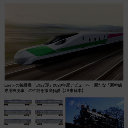
ポット、特別花火でみなとみら
ュラン店から大衆酒場まで68店
いを満喫しよう（花火鑑賞会応
舗が集結した食の空間を徹底解
募は7/12まで！）
剖！（9/10開業）
East-iの後継機「E927形」2029年度デビューへ！新たな「新幹線
専用検測車」の性能を徹底解説【JR東日本】