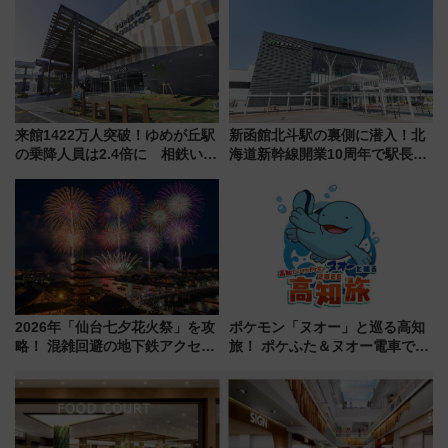
募集も実施
三浦海岸を堪能できるお出かけ
プランもご紹介
来館1422万人突破！ゆめが丘駅
新函館北斗駅の裏側に潜入！北
の乗降人員は2.4倍に 相鉄いず
海道新幹線開業10周年で駅長
み野線「ゆめが丘ソラトス」2周
室・地下通路など公開イベン
年祭にそうにゃん＆DB.スター
ト 参加方法や体験内容を紹介
マンが登場
2026年「仙台七夕花火祭」を攻
ポケモン「ヌオー」と巡る高知
略！ 混雑回避の地下鉄アクセス
旅！ ポケふた＆ヌオー電車で楽
からまだ買える有料席情報、花
しむ鉄道スタンプラリーで土佐
火前に楽しむ仙台観光ルートま
路の絶景と絶品グルメを満喫！
で解説！
（7月18日スタート）