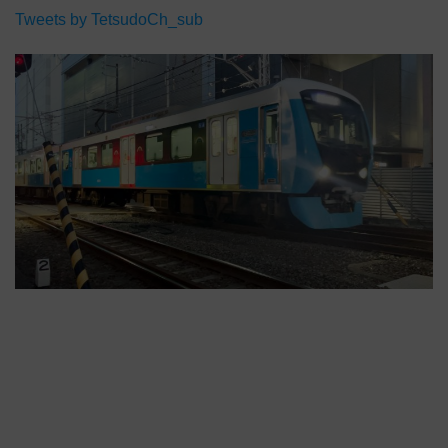
Tweets by TetsudoCh_sub