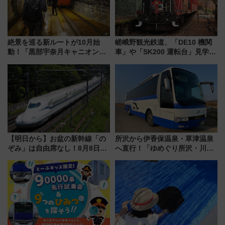
絶景を巡る新ルートが10月始
嵯峨野観光鉄道、「DE10 機関
動！「黒部宇奈月キャニオンル
車」や「SK200 運転台」見学ツ
ート」と旅の拠点「欅平ラウン
アーを開催！ ラストランイベン
ジ」がオープン
トの一環で激レア体験できちゃ
うかも 参加方法やスケジュール
をご紹介
【明日から】お盆の新幹線「の
所沢から伊香保温泉・草津温泉
ぞみ」は自由席なし！8月8日午
へ直行！「ゆめぐり所沢・川越
前はほぼ満席…でも数時間ズラ
号」で群馬の温泉旅をもっと気
せば空きが見つかることも 混
軽に 運行ダイヤ・運賃を解説
雑避ける「空席」探しのコツ