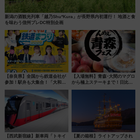
新潟の酒観光列車「越乃Shu*Kura」が長野県内初運行！ 地酒と食
を味わう信州プレDC特別企画
【奈良県】全国から鉄道会社が
【入場無料】青森･大間のマグロ
参加！駅弁も大集合！「大和鉄
から極上ステーキまで！日比谷
道まつり2026」が8月8日・9日
公園で「んめぇ青森フェス」と
に開催決定
人気フードフェス「肉祭」が同
時開催に！
【西武新宿線】新車両「トキイ
【夏の箱根】ライトアップされ