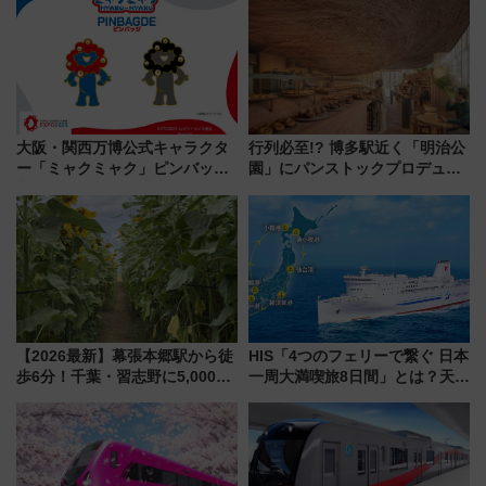
たな玄関口へ
本人確認が11月スタート
大阪・関西万博公式キャラクタ
行列必至!? 博多駅近く「明治公
ー「ミャクミャク」ピンバッジ
園」にパンストックプロデュー
新登場！関西の駅構内などで7月
スの新業態『Land Bageri』8/7
中旬発売
オープン 秋からはビストロ営業
も！
【2026最新】幕張本郷駅から徒
HIS「4つのフェリーで繋ぐ 日本
歩6分！千葉・習志野に5,000本
一周大満喫旅8日間」とは？天橋
の「ひまわり畑」が誕生、8月
立・小樽・日光東照宮など全国
14日までの期間限定公開
の絶景＆限定グルメを網羅！煩
雑な手続きも不要でお手軽に楽
しめるプランが登場