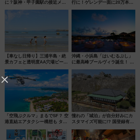
に？阪神・甲子園駅の接近メロ
行に！ゲレンデ一面に20万本の
ディがVaundy「かげろう」×向
ひまわりが咲き誇る「アルコピ
谷実アレンジの特別仕様へ、8月
アひまわり園」開園
5日始発から
【車なし日帰り】三浦半島・絶
沖縄・小浜島「はいむるぶし」
景カフェと透明度AA穴場ビーチ
に最高峰プールヴィラ誕生！ 石
を巡る！ おトクな電車きっぷ活
垣島から船で向かう究極のご褒
用してストレスフリー旅へ行こ
美旅「何もしない贅沢」を体験
う！
してみない？
「空飛ぶクルマ」まるでSF？ 空
憧れの「城泊」が自分好みにカ
港直結エアタクシー構想も タイ
スタマイズ可能に!? 国登録有形
で検証
文化財・丸亀城「延寿閣別館」
にオーダーメイド型の宿泊プラ
ンが誕生！