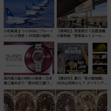
小松島港まつり2026にブルーイ
【乗車記】実質夜行？話題沸騰
ンパルス飛来！JR四国の臨時ダ
の新幹線「東海道ルミエールエ
イヤや駐車場予約を徹底解説
クスプレス」に乗車してみた
東京22時発、京都・新大阪に6
時台着 見どころは岐阜羽島の
素晴らし過ぎる朝
国内最大級の時計の祭典！日本
【横浜市】夏の「夜の動物園」
橋三越本店で「第29回三越ワー
2026は何時から？ ズーラシア・
ルドウォッチフェア」開幕
野毛山・金沢の電車アクセスや
【2026年8月5日～25日】
見どころ、限定イベントを徹底
解説！