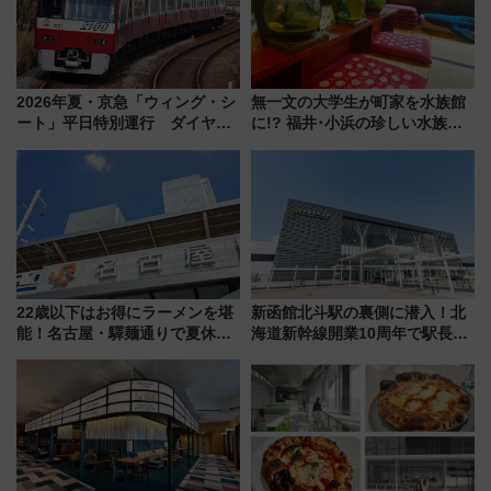
2026年夏・京急「ウィング・シ
無一文の大学生が町家を水族館
ート」平日特別運行 ダイヤ・
に!? 福井･小浜の珍しい水族
乗車方法を解説！2階建てバスや
館、世界に一つだけの塗り箸制
三浦海岸を堪能できるお出かけ
作体験、鯖街道の御食国など 小
プランもご紹介
浜観光レポ 第2弾
22歳以下はお得にラーメンを堪
新函館北斗駅の裏側に潜入！北
能！名古屋・驛麺通りで夏休み
海道新幹線開業10周年で駅長
限定「U22応援割り」が7月21日
室・地下通路など公開イベン
よりスタート
ト 参加方法や体験内容を紹介