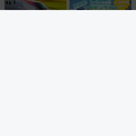
E6系新幹線「こまち」車内で夜
西武園のほぼとしまえんプール×
明かし！秋田駅で「スペシャル
品川・八景島の水族館！猛暑を
ナイト」8月開催、料金や予約方
乗り切る「アクティブパス」で
法は？
夏休みをお得に楽しむ！
富士山と花火の絶景コラボ！
東京駅直結・八重洲の新ランド
2026年「河口湖湖上祭」を楽し
マーク「TOFROM YAESU
む完全ガイド＆鉄道アクセスの
TOWER」9/10開業！ 雨に濡れ
ススメ
ないバスターミナル直結でスキ
マ時間が充実