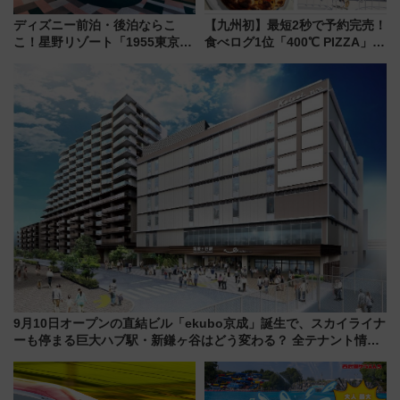
ディズニー前泊・後泊ならこ
【九州初】最短2秒で予約完売！
こ！星野リゾート「1955東京ベ
食べログ1位「400℃ PIZZA」が
イ」が子連れや夕食難民を救う5
博多駅すぐの明治公園に8/7オー
つの理由 無料バス＆24時間サー
プン。もつ鍋風など限定メニュ
ビスで混雑回避
ーも
9月10日オープンの直結ビル「ekubo京成」誕生で、スカイライナ
ーも停まる巨大ハブ駅・新鎌ヶ谷はどう変わる？ 全テナント情報
も公開！