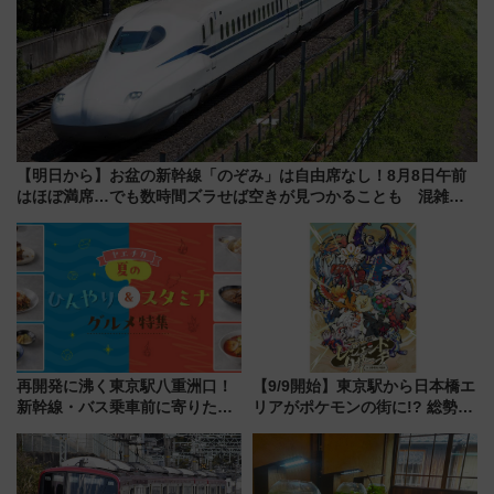
【明日から】お盆の新幹線「のぞみ」は自由席なし！8月8日午前
はほぼ満席…でも数時間ズラせば空きが見つかることも 混雑避
ける「空席」探しのコツ
再開発に沸く東京駅八重洲口！
【9/9開始】東京駅から日本橋エ
新幹線・バス乗車前に寄りたい
リアがポケモンの街に!? 総勢
「ヤエチカ」2026年夏の「ひん
100匹以上が出現「レジェンド
やり＆スタミナグルメ」6選【新
リサーチ」本格謎解き・グッズ
店舗も！】
情報まとめ