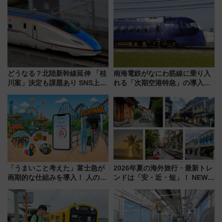
どうなる？北陸新幹線延伸 「桂
南海電鉄がなにわ筋線に乗り入
川案」決定も課題あり SNS上の
れる「次期空港特急」の導入を
声は
決定！ピニンファリーナによる
日本初の鉄道デザイン
「うまいこと考えた」富士急が
2026年夏の海外旅行・最新トレ
画期的な仕組みを導入！ 人のか
ンドは「安・近・短」！ NEWT
わりにスマホが並ぶ「分身く
調査から読み解く、最新の人気
ん」始動
渡航先TOP5とは？ 円安時代の
旅行術