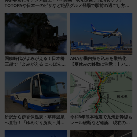
TOTOPAや日本一のピザなど絶品グルメ登場で駅前の過ごし方は
どう変わる？
国鉄時代がよみがえる！日本橋
ANAが機内持ち込みを厳格化
三越で「よみがえる にっぽんの
【夏休みの移動に注意！】ハン
鉄道展」7/22-8/3開催、広田尚
ドバッグやPCケースも対象の
敬の名作写真も、駅弁フェスも
「身の回り品」新サイズ制限
同時開催！
(40×30×20cm)おさらい
所沢から伊香保温泉・草津温泉
令和8年熊本地震で九州新幹線も
へ直行！「ゆめぐり所沢・川越
レール破断など確認 現在の運
号」で群馬の温泉旅をもっと気
転見合わせ状況と交通網への影
軽に 運行ダイヤ・運賃を解説
響