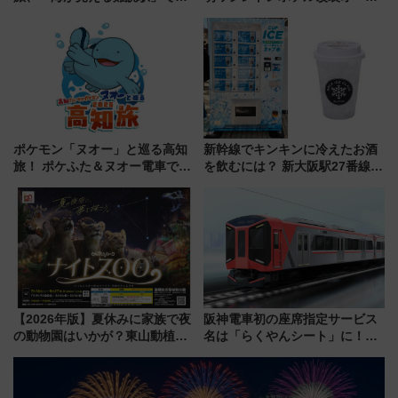
せの黄色いハンカチに願いを
ン直前「ゆりかもめ運転台付き
「新・鉄道ひとり旅」279回目
客室」や海鮮丼が人気の朝食ビ
の舞台は「島原鉄道」
ュッフェを現地レポ
ポケモン「ヌオー」と巡る高知
新幹線でキンキンに冷えたお酒
旅！ ポケふた＆ヌオー電車で楽
を飲むには？ 新大阪駅27番線ホ
しむ鉄道スタンプラリーで土佐
ームに登場した完全キャッシュ
路の絶景と絶品グルメを満喫！
レス「カップ氷」専用自販機が
（7月18日スタート）
話題！
【2026年版】夏休みに家族で夜
阪神電車初の座席指定サービス
の動物園はいかが？東山動植物
名は「らくやんシート」に！新
園＆のんほいパーク「ナイト
型3000系で大阪梅田～山陽姫路
ZOO」開催情報
を快適移動