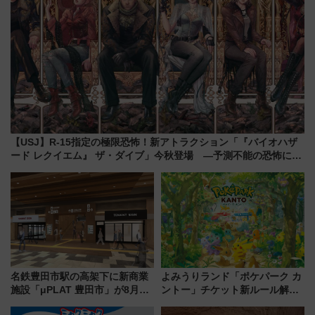
【USJ】R-15指定の極限恐怖！新アトラクション「『バイオハザ
ード レクイエム』 ザ・ダイブ」今秋登場 ―予測不能の恐怖に泣
き叫べ―
名鉄豊田市駅の高架下に新商業
よみうりランド「ポケパーク カ
施設「μPLAT 豊田市」が8月26
ントー」チケット新ルール解
日開業！全8店舗が出店し街の新
説！購入制限の緩和と入場時の