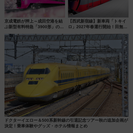
京成電鉄が押上～成田空港を結
【西武新宿線】新車両「トキイ
ぶ新型有料特急「3900形」のコ
ロ」2027年春運行開始！田無・
ンセプト・デザイン公開 愛称
新所沢にも停車 2028年春には
募集も実施
「第2弾」も
ドクターイエロー＆500系新幹線の引退記念ツアー秋の追加企画が
決定！乗車体験やグッズ・ホテル情報まとめ