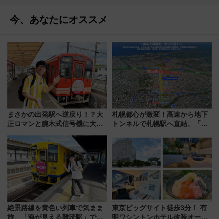
今、あなたにオススメ
まさかの出発駅へ逆戻り！？大
札幌都心が激変！高速から地下
正ロマンと腕木式信号機に大興
トンネルで札幌駅へ直結、「創
奮「新・鉄道ひとり旅」277回
成川通都心アクセス道路」が7月
目の舞台は岐阜県の「明知鉄
から本格着工、延長4.8km整備
道」
事業の全貌
絶景路線を黄色い列車で気まま
東京ビッグサイト徒歩3分！ 有
旅、「海が見える難読駅」で幸
明ワシントンホテル改装オープ