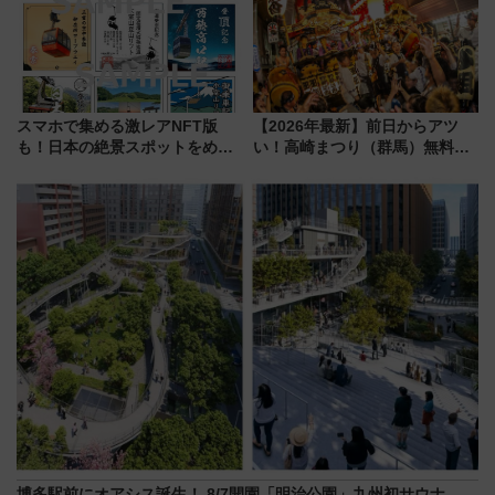
スマホで集める激レアNFT版
【2026年最新】前日からアツ
も！日本の絶景スポットをめぐ
い！高崎まつり（群馬）無料観
って集める「索道印(さくどうい
覧エリアから初開催100人みこ
ん)」企画がスタート
しまで
博多駅前にオアシス誕生！ 8/7開園「明治公園」九州初サウナ