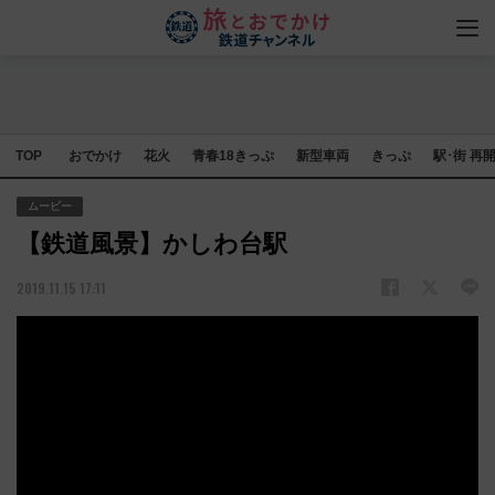
TOP
おでかけ
花火
青春18きっぷ
新型車両
きっぷ
駅･街 再
ムービー
【鉄道風景】かしわ台駅
2019.11.15 17:11