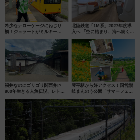
希少なナローゲージにねじり
北陸鉄道「1M系」2027年度導
橋！ジェラートがミルキー
入へ 「空に始まり、海へ続く」
米！？「新・鉄道ひとり旅」
白山比咩神社をモチーフにした
278回目の舞台は「三岐鉄道北
神秘的なデザイン
勢線」
福井なのにゴリゴリ関西弁!?
琴平駅から好アクセス！国営讃
800年生きる人魚伝説、レトロ
岐まんのう公園「サマーフェス
建築の町並み「小浜西組」、町
タ」コキアに、ひまわりに、カ
屋カフェで非日常を！週末観光
ブトムシに楽しいがいっぱい
に最適な小浜の歩き方