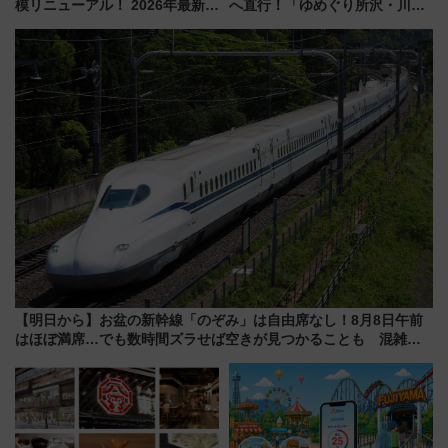
模リニューアル！ 2026年最新の
へ直行！「ゆめぐり所沢・川越
新エリア・工場見学の見どころ
号」で群馬の温泉旅をもっと気
と料金・アクセスを徹底解説
軽に 運行ダイヤ・運賃を解説
（札幌市）
【明日から】お盆の新幹線「のぞみ」は自由席なし！8月8日午前
はほぼ満席…でも数時間ズラせば空きが見つかることも 混雑避
ける「空席」探しのコツ