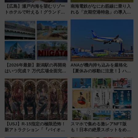
【広島】瀬戸内海を望むリゾー
南海電鉄がなにわ筋線に乗り入
トホテルで叶える！グランドプ
れる「次期空港特急」の導入を
リンスホテル広島のフォトウエ
決定！ピニンファリーナによる
ディング＆カジュアルパーティ
日本初の鉄道デザイン
ープラン
【2026年最新】新潟駅の再開発
ANAが機内持ち込みを厳格化
はいつ完成？ 万代広場全面完成
【夏休みの移動に注意！】ハン
から「にいがた2キロ」・古町再
ドバッグやPCケースも対象の
開発、バスタ新潟構想まで徹底
「身の回り品」新サイズ制限
解説！
(40×30×20cm)おさらい
【USJ】R-15指定の極限恐怖！
スマホで集める激レアNFT版
新アトラクション「『バイオハ
も！日本の絶景スポットをめぐ
ザード レクイエム』 ザ・ダイ
って集める「索道印(さくどうい