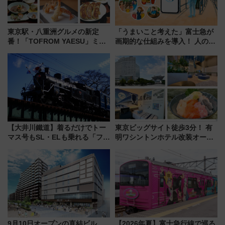
東京駅・八重洲グルメの新定
「うまいこと考えた」富士急が
番！「TOFROM YAESU」ミシ
画期的な仕組みを導入！ 人のか
ュラン店から大衆酒場まで68店
わりにスマホが並ぶ「分身く
舗が集結した食の空間を徹底解
ん」始動
剖！（9/10開業）
【大井川鐵道】着るだけでトー
東京ビッグサイト徒歩3分！ 有
マス号もSL・ELも乗れる「フリ
明ワシントンホテル改装オープ
ーきっぷTシャツ」8月6日より
ン直前「ゆりかもめ運転台付き
受注販売
客室」や海鮮丼が人気の朝食ビ
ュッフェを現地レポ
9月10日オープンの直結ビル
【2026年夏】富士急行線で巡る