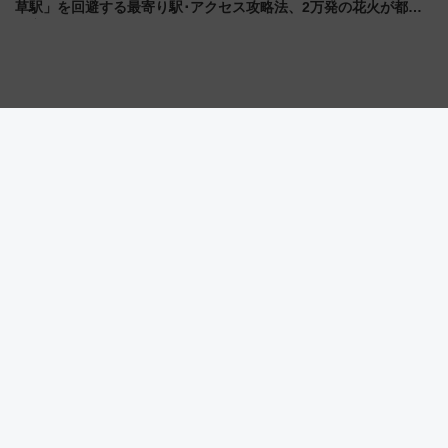
草駅」を回避する最寄り駅･アクセス攻略法、2万発の花火が都心
の夜に！