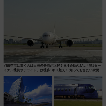
など注目の全6店舗 「博多活憩
ススメ
通り」も一新
羽田空港に着くのは出発何分前が正解？ 9月始動のJAL「第1ター
ミナル北側サテライト」は徒歩1キロ超え！ 知っておきたい変更点
まとめ