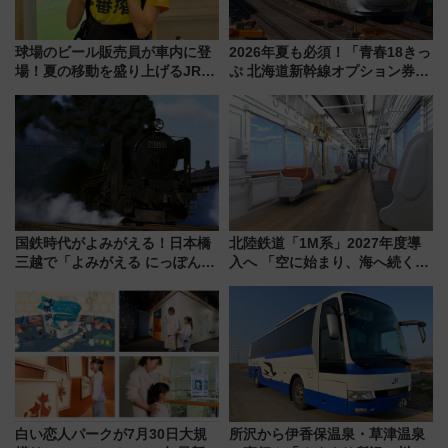
球場のビール販売員が車内に登
2026年夏も必須！「青春18きっ
場！夏の移動を盛り上げるJR九
ぷ 北海道新幹線オプション券」
州「ビール新幹線」7月31日・8
自動改札対応ルールと途中下車
月7日限定 ソフトバンクホーク
の罠
スとコラボ
国鉄時代がよみがえる！日本橋
北陸鉄道「1M系」2027年度導
三越で「よみがえる にっぽんの
入へ 「空に始まり、海へ続く」
鉄道展」7/22-8/3開催、広田尚
白山比咩神社をモチーフにした
敬の名作写真も、駅弁フェスも
神秘的なデザイン
同時開催！
白い恋人パークが7月30日大規
所沢から伊香保温泉・草津温泉