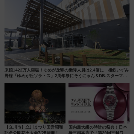
来館1422万人突破！ゆめが丘駅の乗降人員は2.4倍に 相鉄いずみ
野線「ゆめが丘ソラトス」2周年祭にそうにゃん＆DB.スターマン
が登場
【立川市】立川まつり国営昭和
国内最大級の時計の祭典！日本
記念公園花火大会7/25開催！
橋三越本店で「第29回三越ワー