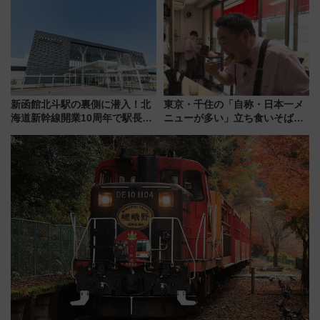
ブ」今秋登場 ―予測不能の恐
ん)」企画がスタート
怖に泣き叫べ―
新函館北斗駅の裏側に潜入！北
東京・千住の「自称・日本一メ
海道新幹線開業10周年で駅長
ニューが多い」立ち食いそば屋
室・地下通路など公開イベン
とは？ ＢＳ日テレ『ドランク塚
ト 参加方法や体験内容を紹介
地のふらっと立ち食いそば』
7/27夜10時～放送