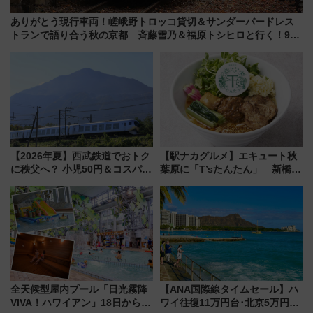
ありがとう現行車両！嵯峨野トロッコ貸切＆サンダーバードレス
トランで語り合う秋の京都 斉藤雪乃＆福原トシヒロと行く！9月
13日「京都の鉄道満喫ツアー」開催
【2026年夏】西武鉄道でおトク
【駅ナカグルメ】エキュート秋
に秩父へ？ 小児50円＆コスパ最
葉原に「T’sたんたん」 新橋に
強きっぷで「安・近・短」な家
551蓬莱のDNAを継ぐ「東京豚
族旅行！ 深夜の正丸トンネル探
饅」、オムライス専門店「肉と
検や特急ラビューも
たまご」新グルメ続々登場！
【2026年8月】
全天候型屋内プール「日光霧降
【ANA国際線タイムセール】ハ
VIVA！ハワイアン」18日から営
ワイ往復11万円台･北京5万円台