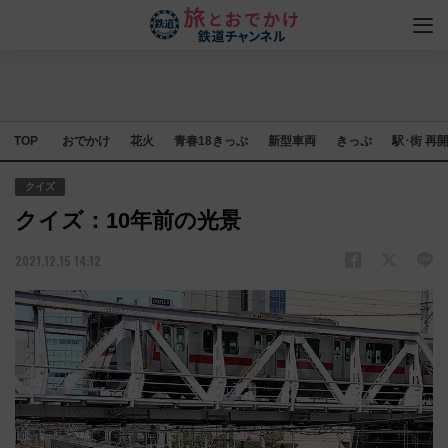
TOP
おでかけ
花火
青春18きっぷ
新型車両
きっぷ
駅･街 再
クイズ
クイズ：10年前の光景
2021.12.15 14:12