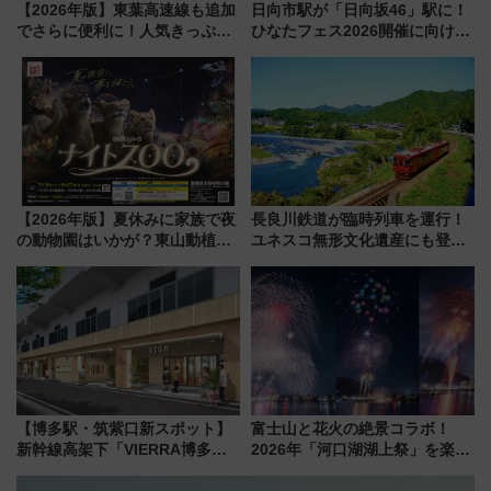
【2026年版】東葉高速線も追加
日向市駅が「日向坂46」駅に！
でさらに便利に！人気きっぷ
ひなたフェス2026開催に向けJR
「サンキューちばフリーパス」
九州が記念きっぷや臨時列車で
今年も発売 秋・早春に千葉県を
全力応援 夜行列車「ドリーム
巡るなら使い勝手・コスパ抜群
おひさま号」も走る
【2026年版】夏休みに家族で夜
長良川鉄道が臨時列車を運行！
の動物園はいかが？東山動植物
ユネスコ無形文化遺産にも登録
園＆のんほいパーク「ナイト
された「郡上おどり」楽しむ人
ZOO」開催情報
に 乗車には予約が必要
【博多駅・筑紫口新スポット】
富士山と花火の絶景コラボ！
新幹線高架下「VIERRA博多テ
2026年「河口湖湖上祭」を楽し
ラス」が9/18開業！九州初出店
む完全ガイド＆鉄道アクセスの