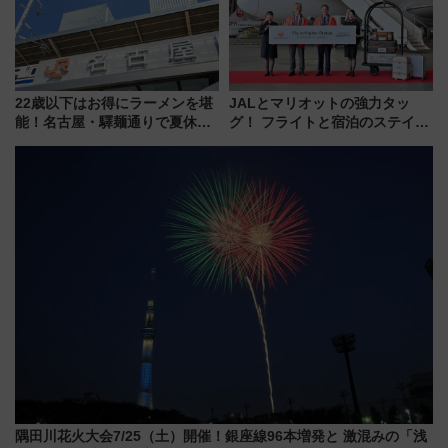
22歳以下はお得にラーメンを堪
JALとマリオットの強力タッ
能！名古屋・驛麺通りで夏休み
グ！ フライトと宿泊のステイタ
限定「U22応援割り」が7月21日
スマッチでFLY ON ポイントや
よりスタート
上級会員資格を効率よく獲得す
る方法を解説
隅田川花火大会7/25（土）開催！銀座線96本増発と 激混みの「浅