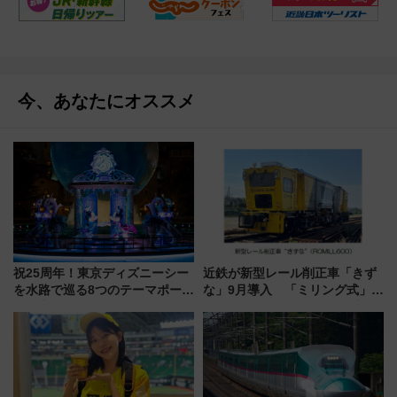
今、あなたにオススメ
祝25周年！東京ディズニーシー
近鉄が新型レール削正車「きず
を水路で巡る8つのテーマポート
な」9月導入 「ミリング式」採
と限定デコレーションを解説
用でメンテナンス作業を効率
化！安全性や乗り心地の向上に
貢献するだけでなく、全線区で
活躍するための仕組みも