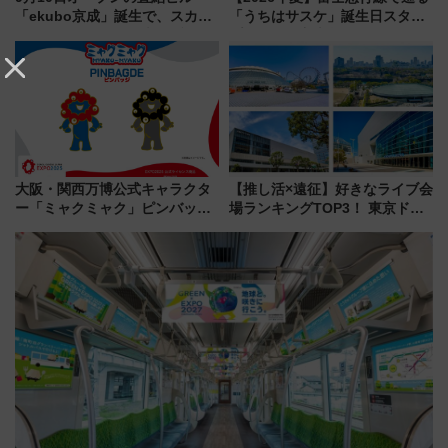
「ekubo京成」誕生で、スカイ
「うちはサスケ」誕生日スタン
ライナーも停まる巨大ハブ駅・
プラリー！富士急ハイランド限
新鎌ヶ谷はどう変わる？ 全テナ
定グルメ＆グッズ徹底ガイド
ント情報も公開！
大阪・関西万博公式キャラクタ
【推し活×遠征】好きなライブ会
ー「ミャクミャク」ピンバッジ
場ランキングTOP3！ 東京ドー
新登場！関西の駅構内などで7月
ムや大阪城ホールが選ばれる理
中旬発売
由と交通アクセス術、ライブ会
場に何を求める？