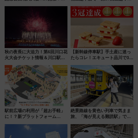
5000発の花火が夜を彩る 今年は
ルドウォッチフェア」開幕
混雑に要注意、その理由は
【2026年8月5日～25日】
秋の夜長に大迫力！第6回川口花
【新幹線停車駅】手土産に迷っ
火大会チケット情報＆川口駅か
たらコレ！エキュート品川で3年
らのアクセスガイド
連続売上1位を獲得した定番手土
産スイーツとは？
駅前広場の利用が「超お手軽」
絶景路線を黄色い列車で気まま
に！？新プラットフォーム
旅、「海が見える難読駅」で幸
「HirakeBA」8月3日始動、ス
せの黄色いハンカチに願いを
マホで簡単申請 物販や演奏会な
「新・鉄道ひとり旅」279回目
どに【JR東日本】
の舞台は「島原鉄道」