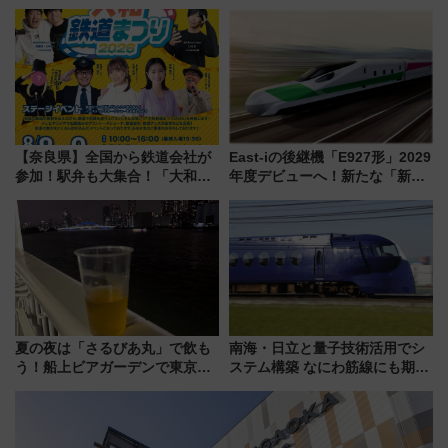
業開始 小さなお子様連れのフ
～、憧れのビジネスクラスも！
ァミリーから大人まで幅広い世
来春のGW旅行まで狙える激ア
代が一日中楽しる夏のリゾート
ツ路線まとめ（8/10まで）
を楽しんで
【奈良県】全国から鉄道会社が
East-iの後継機「E927形」2029
参加！駅弁も大集合！「大和鉄
年度デビューへ！新たな「新幹
道まつり2026」が8月8日・9日
線専用検測車」の性能を徹底解
に開催決定
説【JR東日本】
夏の夜は「さるびあ丸」で飲も
南海・日立と量子技術活用でシ
う！船上ビアガーデンで東京湾
ステム構築 なにわ筋線にも期待
の夜景を眺めながら軽く一
乗務員・車両計画作業を短縮へ
杯……工場直送生ビールや島グ
ルメが美味い