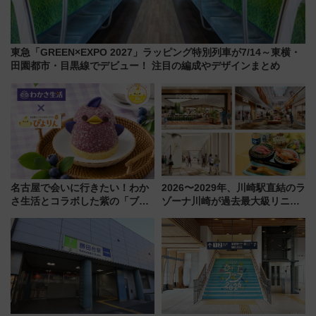
東急「GREEN×EXPO 2027」ラッピング特別列車が7/14～東横・
田園都市・目黒線でデビュー！ 注目の編成やデザインまとめ
名古屋で会いに行きたい！わか
2026〜2029年、川崎駅直結のラ
さ生活とコラボした紫の「ブル
ゾーナ川崎が過去最大級リニュ
ーベリーぴよりん」期間限定販
ーアル！ フードコート拡大など
売
「いつから何が変わるか」徹底
解説！