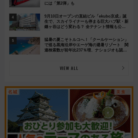
には「第2弾」も
9月10日オープンの直結ビル「ekubo京成」誕
生で、スカイライナーも停まる巨大ハブ駅・新
鎌ヶ谷はどう変わる？ 全テナント情報も公
開！
猛暑の夏こそトルコへ！「クールケーション」
で巡る黒海沿岸やエーゲ海の避暑リゾート 関
連検索数が前年比237％増、ナショジオも認め
る『2026年に訪れるべき世界の旅先』
VIEW ALL