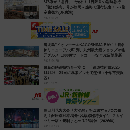
373系が「急行」で走る！ 1日限りの臨時急行
「駿河熱海」号が静岡～熱海で運行決定！ 2/7指
定席発売(JR東海)
2026.01.26
鹿児島”イオンモールKAGOSHIMA BAY”！新名
称リニューアル第1弾、九州最大級ショップや地
元グルメ･1000席フードコートなど32店舗刷新
2026.04.20
最新の鉄道技術を一堂に 「鉄道技術展2025」
11月26～29日に幕張メッセで開催（千葉市美浜
区）
2025.10.25
隅田川花火大会「大混雑」を回避する3つの鉄
則！銀座線96本増発･浅草線臨時ダイヤ･スカイ
ツリー駅の規制まとめ 7/25開催（2026年）
2026.07.22