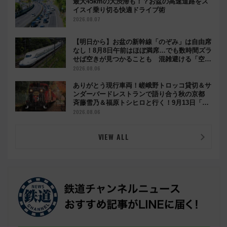
最大45kmの大渋滞も！？お盆の高速道路をス
イスイ乗り切る快適ドライブ術
2026.08.07
【明日から】お盆の新幹線「のぞみ」は自由席
なし！8月8日午前はほぼ満席…でも数時間ズラ
せば空きが見つかることも 混雑避ける「空
席」探しのコツ
2026.08.06
ありがとう現行車両！嵯峨野トロッコ貸切＆サ
ンダーバードレストランで語り合う秋の京都
斉藤雪乃＆福原トシヒロと行く！9月13日「京
都の鉄道満喫ツアー」開催
2026.08.06
VIEW ALL