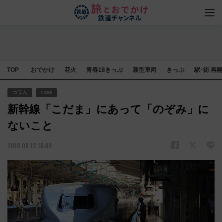
TOP
おでかけ
花火
青春18きっぷ
新型車両
きっぷ
駅･街 再
コラム
LOG
新幹線「こだま」にあって「のぞみ」に
ないこと
2018.08.12 10:08