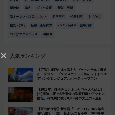
新幹線
花火
ダイヤ改正
新型・更新
新オープン・注目スポット
新型車両
特急列車
おでかけ
観光・旅行
新線・新駅開業
イベント列車・臨時列車
つくばエクスプレス
再開発
人気ランキング
【広島】瀬戸内海を望むリゾートホテルで叶え
る！グランドプリンスホテル広島のフォトウエ
ディング＆カジュアルパーティープラン
【2026年】銚子みなとまつり花火大会は8/8
(土)開催！JR･銚子電鉄の臨時列車やアクセス
情報、利根川に咲く8,000発の大迫力＆屋台を
満喫
【西武新宿線】新車両「トキイロ」2027年春
運行開始！田無・新所沢にも停車 2028年春