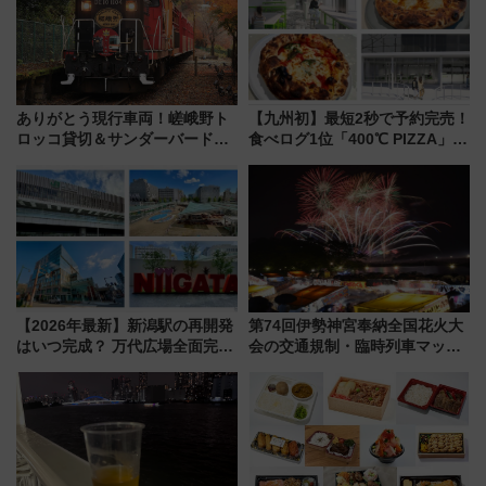
ありがとう現行車両！嵯峨野ト
【九州初】最短2秒で予約完売！
ロッコ貸切＆サンダーバードレ
食べログ1位「400℃ PIZZA」が
ストランで語り合う秋の京都
博多駅すぐの明治公園に8/7オー
斉藤雪乃＆福原トシヒロと行
プン。もつ鍋風など限定メニュ
く！9月13日「京都の鉄道満喫
ーも
ツアー」開催
【2026年最新】新潟駅の再開発
第74回伊勢神宮奉納全国花火大
はいつ完成？ 万代広場全面完成
会の交通規制・臨時列車マッ
から「にいがた2キロ」・古町再
プ！JR東海・近鉄で快適にアク
開発、バスタ新潟構想まで徹底
セス
解説！