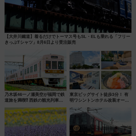
【大井川鐵道】着るだけでトーマス号もSL・ELも乗れる「フリー
きっぷTシャツ」8月6日より受注販売
乃木坂46一ノ瀬美空が福岡で鉄
東京ビッグサイト徒歩3分！ 有
道旅を満喫⁈ 西鉄の観光列車
明ワシントンホテル改装オープ
「THE RAIL KITCHEN
ン直前「ゆりかもめ運転台付き
CHIKUGO」で巡る福岡･太宰
客室」や海鮮丼が人気の朝食ビ
府･柳川の旅！YouTubeが公開
ュッフェを現地レポ
に