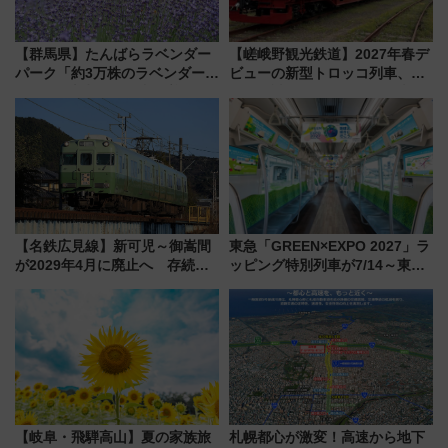
【群馬県】たんばらラベンダー
【嵯峨野観光鉄道】2027年春デ
パーク「約3万株のラベンダー」
ビューの新型トロッコ列車、い
が見頃！新幹線＆無料送迎バス
よいよ試運転開始へ！現行車両
で都心から約1時間半で夏の絶景
は2026年で引退
を！
【名鉄広見線】新可児～御嵩間
東急「GREEN×EXPO 2027」ラ
が2029年4月に廃止へ 存続協
ッピング特別列車が7/14～東
議終了で100年の歴史に幕
横・田園都市・目黒線でデビュ
ー！ 注目の編成やデザインまと
め
【岐阜・飛騨高山】夏の家族旅
札幌都心が激変！高速から地下