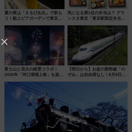
夏の夜は「さるびあ丸」で飲も
気になる第1位の弁当は？ グラ
う！船上ビアガーデンで東京湾
ンスタ東京「東京駅限定弁当
の夜景を眺めながら軽く一
2026 売上ランキング」
杯……工場直送生ビールや島グ
ルメが美味い
富士山と花火の絶景コラボ！
【明日から】お盆の新幹線「の
2026年「河口湖湖上祭」を楽し
ぞみ」は自由席なし！8月8日午
む完全ガイド＆鉄道アクセスの
前はほぼ満席…でも数時間ズラ
ススメ
せば空きが見つかることも 混
雑避ける「空席」探しのコツ