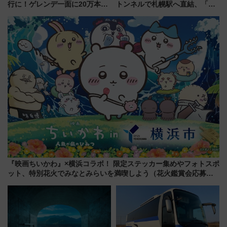
行に！ゲレンデ一面に20万本の
トンネルで札幌駅へ直結、「創
ひまわりが咲き誇る「アルコピ
成川通都心アクセス道路」が7月
アひまわり園」開園
から本格着工、延長4.8km整備
事業の全貌
『映画ちいかわ』×横浜コラボ！ 限定ステッカー集めやフォトスポ
ット、特別花火でみなとみらいを満喫しよう（花火鑑賞会応募は
7/12まで！）