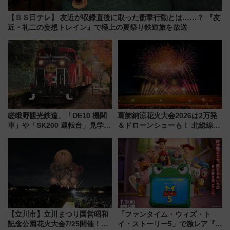
【ＢＳ日テレ】 友近が収録直後に取った衝撃行動とは……？ 『友
近・礼二の妄想トレイン』で極上の夏祭り鉄道旅を放送
嵯峨野観光鉄道、「DE10 機関
葛飾納涼花火大会2026は2万発
車」や「SK200 運転台」見学ツ
＆ドローンショーも！ 北総線を
アーを開催！ ラストランイベン
使った穴場アクセスや臨時列
トの一環で激レア体験できちゃ
車、観覧スポット情報と周辺観
うかも 参加方法やスケジュール
光まとめ（7/28開催）
をご紹介
【立川市】立川まつり国営昭和
「ファンタイム・ウィズ・ト
記念公園花火大会7/25開催！
イ・ストーリー5」で激レア『ロ