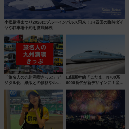
小松島港まつり2026にブルーインパルス飛来！JR四国の臨時ダイ
ヤや駐車場予約を徹底解説
「旅名人の九州満喫きっぷ」デ
山陽新幹線「こだま」N700系
ジタル化 紙版との価格やルー
6000番代が新デザインに！産学
ルの違いを解説
連携で描く瀬戸内の波模様 運
用は今冬から