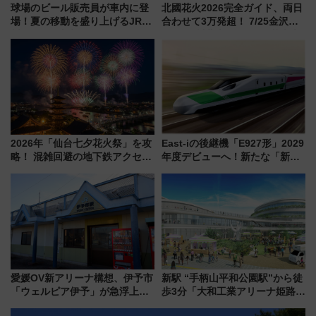
球場のビール販売員が車内に登
北國花火2026完全ガイド、両日
場！夏の移動を盛り上げるJR九
合わせて3万発超！ 7/25金沢大
州「ビール新幹線」7月31日・8
会・8/1川北大会の2つの花火大
月7日限定 ソフトバンクホーク
会の日程・アクセス・観覧席ま
スとコラボ
とめ（石川県）
2026年「仙台七夕花火祭」を攻
East-iの後継機「E927形」2029
略！ 混雑回避の地下鉄アクセス
年度デビューへ！新たな「新幹
からまだ買える有料席情報、花
線専用検測車」の性能を徹底解
火前に楽しむ仙台観光ルートま
説【JR東日本】
で解説！
愛媛OV新アリーナ構想、伊予市
新駅 “手柄山平和公園駅”から徒
「ウェルピア伊予」が急浮上！
歩3分「大和工業アリーナ姫路」
サイボウズ青野社長の参加表明
10月開業！Novelbright公演 や