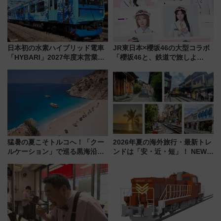
日本初の水素ハイブリッド電車
JR東日本×櫻坂46の大型コラボ
「HYBARI」2027年度末営業運
「櫻坂46と、鉄道で旅しよ
転へ 鉄道・発電・まちづくり
う。」が7月20日より始動！新
で水素利活用が加速
潟・長野・庄内へ
猛暑の夏こそトルコへ！「クー
2026年夏の海外旅行・最新トレ
ルケーション」で巡る黒海沿岸
ンドは「安・近・短」！ NEWT
やエーゲ海の避暑リゾート 関
調査から読み解く、最新の人気
連検索数が前年比237％増、ナ
渡航先TOP5とは？ 円安時代の
ショジオも認める『2026年に訪
旅行術
れるべき世界の旅先』