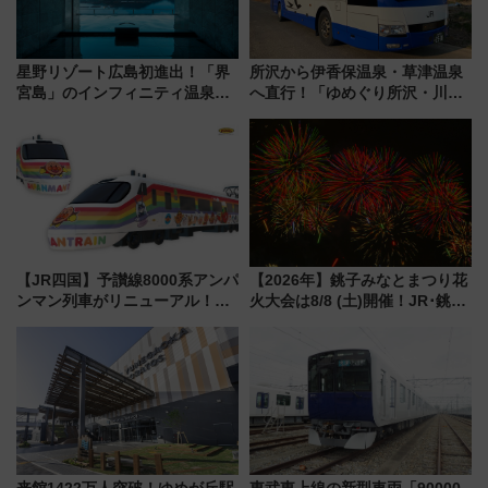
星野リゾート広島初進出！「界
所沢から伊香保温泉・草津温泉
宮島」のインフィニティ温泉と
へ直行！「ゆめぐり所沢・川越
古式サウナ「石風呂」を大解剖
号」で群馬の温泉旅をもっと気
宿泊料金・アクセスは？（2026
軽に 運行ダイヤ・運賃を解説
年7月23日開業）
【JR四国】予讃線8000系アンパ
【2026年】銚子みなとまつり花
ンマン列車がリニューアル！内
火大会は8/8 (土)開催！JR･銚子
外装デザイン公開 デビューは
電鉄の臨時列車やアクセス情
今年12月
報、利根川に咲く8,000発の大迫
力＆屋台を満喫