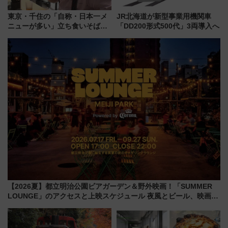
東京・千住の「自称・日本一メ
JR北海道が新型事業用機関車
ニューが多い」立ち食いそば屋
「DD200形式500代」3両導入へ
とは？ ＢＳ日テレ『ドランク塚
地のふらっと立ち食いそば』
7/27夜10時～放送
【2026夏】都立明治公園ビアガーデン＆野外映画！「SUMMER
LOUNGE」のアクセスと上映スケジュール 夜風とビール、映画を
満喫！