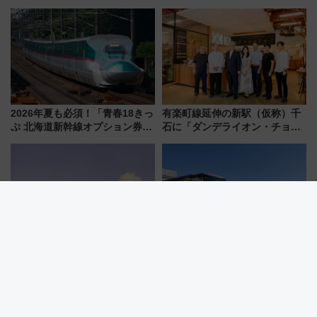
5000発の花火が夜を彩る 今年は
ルカナ』カードをゲット！最新
混雑に要注意、その理由は
デコレーションも徹底解説
2026年夏も必須！「青春18きっ
有楽町線延伸の新駅（仮称）千
ぷ 北海道新幹線オプション券」
石に「ダンデライオン・チョコ
自動改札対応ルールと途中下車
レート」が出店！ 東京メトロが
の罠
1億円出資で挑む新時代のまちづ
くりとは？
夕暮れのペンギンと会おう！葛
宿泊予定者の9割が悲鳴…ホテル
西臨海水族園が夜8時まで延長
高騰時代の最適解は「バス
泊」!? WILLER最新調査で判明
した、推し活遠征や観光時のリ
アルな懐事情