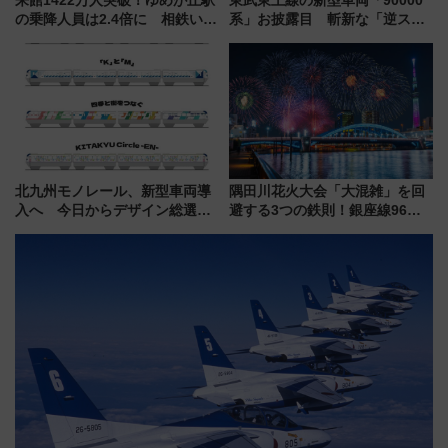
来館1422万人突破！ゆめが丘駅
東武東上線の新型車両「90000
の乗降人員は2.4倍に 相鉄いず
系」お披露目 斬新な「逆スラ
み野線「ゆめが丘ソラトス」2周
ント式」の先頭形状と明るく開
年祭にそうにゃん＆DB.スター
放的な車内空間に注目、デビュ
マンが登場
ーは9月
北九州モノレール、新型車両導
隅田川花火大会「大混雑」を回
入へ 今日からデザイン総選挙
避する3つの鉄則！銀座線96本
始まる
増発･浅草線臨時ダイヤ･スカイ
ツリー駅の規制まとめ 7/25開催
（2026年）