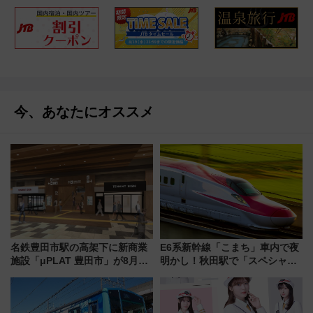
今、あなたにオススメ
名鉄豊田市駅の高架下に新商業
E6系新幹線「こまち」車内で夜
施設「μPLAT 豊田市」が8月26
明かし！秋田駅で「スペシャル
日開業！全8店舗が出店し街の新
ナイト」8月開催、料金や予約方
たな玄関口へ
法は？