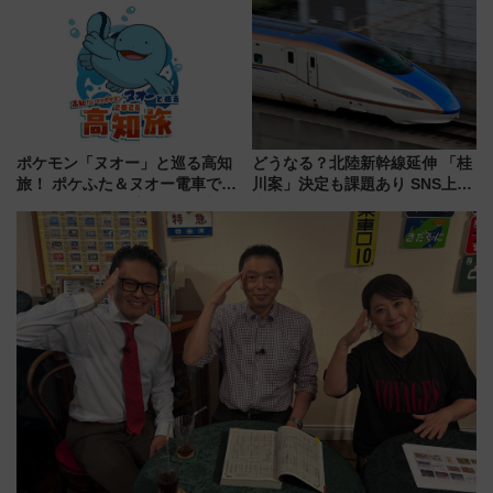
会」は8月11日開催！
オープン 秋からはビストロ営業
も！
ポケモン「ヌオー」と巡る高知
どうなる？北陸新幹線延伸 「桂
旅！ ポケふた＆ヌオー電車で楽
川案」決定も課題あり SNS上の
しむ鉄道スタンプラリーで土佐
声は
路の絶景と絶品グルメを満喫！
（7月18日スタート）