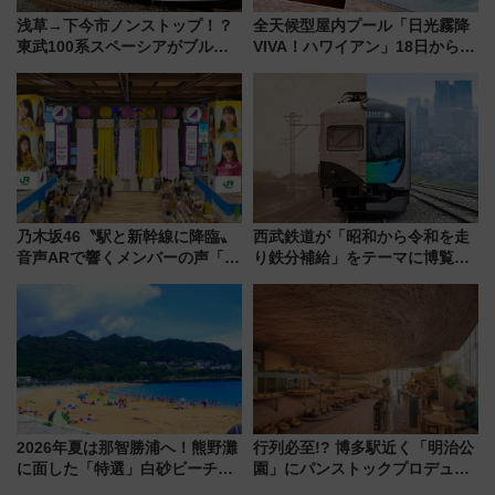
浅草→下今市ノンストップ！？
全天候型屋内プール「日光霧降
東武100系スペーシアがブルー
VIVA！ハワイアン」18日から営
リボン賞35周年記念で「デビュ
業開始 小さなお子様連れのフ
ー当時の停車駅」を再現 運転
ァミリーから大人まで幅広い世
時刻や特急券の買い方を紹介
代が一日中楽しる夏のリゾート
を楽しんで
乃木坂46〝駅と新幹線に降臨〟
西武鉄道が「昭和から令和を走
音声ARで響くメンバーの声「真
り鉄分補給」をテーマに博覧会
夏の全国ツアー2026」
を実施！くすのきホールで8月
14日から 新車両「トキイロ」体
験ブースも アクセスや申込方法
を解説
2026年夏は那智勝浦へ！熊野灘
行列必至!? 博多駅近く「明治公
に面した「特選」白砂ビーチは
園」にパンストックプロデュー
必見 「第17回那智勝浦町花火大
スの新業態『Land Bageri』8/7