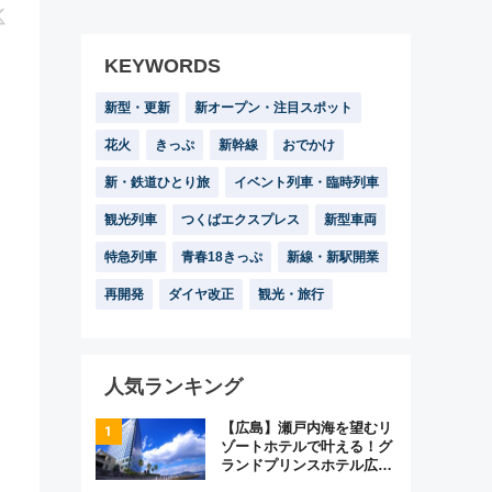
KEYWORDS
新型・更新
新オープン・注目スポット
花火
きっぷ
新幹線
おでかけ
新・鉄道ひとり旅
イベント列車・臨時列車
観光列車
つくばエクスプレス
新型車両
特急列車
青春18きっぷ
新線・新駅開業
再開発
ダイヤ改正
観光・旅行
人気ランキング
【広島】瀬戸内海を望むリ
ゾートホテルで叶える！グ
ランドプリンスホテル広島
のフォトウエディング＆カ