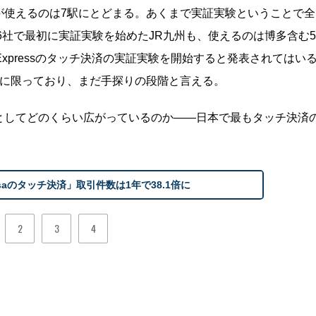
」が使えるのは7駅にとどまる。あくまで実証実験ということで全
6社で最初に実証実験を始めたJR九州も、使えるのは博多含む5
n Expressのタッチ決済の実証実験を開始すると発表されてはい
5駅に限っており、まだ手探りの段階と言える。
としてどのくらい広がっているのか――日本で最もタッチ決済
aのタッチ決済」取引件数は1年で38.1倍に
2
3
4