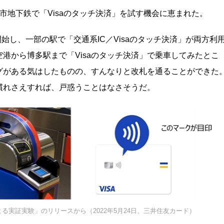
市地下鉄で「Visaのタッチ決済」を試す機会に恵まれた。
開始し、一部の駅で「交通系IC／Visaのタッチ決済」が両方利
港から博多駅まで「Visaのタッチ決済」で乗車してみたとこ
グがある気はしたものの、すんなりと改札を通ることができた
慣れさえすれば、戸惑うことはなさそうだ。
よる実証実験」のリリースから（2022年5月24日、三井住友カード）