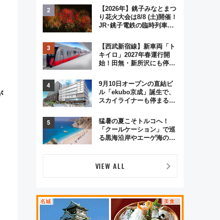
ジュアルパーティープラン
【2026年】銚子みなとまつ
り花火大会は8/8 (土)開催！
JR･銚子電鉄の臨時列車や
アクセス情報、利根川に咲
く8,000発の大迫力＆屋台
【西武新宿線】新車両「ト
を満喫
キイロ」2027年春運行開
始！田無・新所沢にも停
車 2028年春には「第2
弾」も
9月10日オープンの直結ビ
ル「ekubo京成」誕生で、
が
スカイライナーも停まる巨
大ハブ駅・新鎌ヶ谷はどう
変わる？ 全テナント情報も
猛暑の夏こそトルコへ！
公開！
「クールケーション」で巡
る黒海沿岸やエーゲ海の避
暑リゾート 関連検索数が
前年比237％増、ナショジ
オも認める『2026年に訪れ
VIEW ALL
るべき世界の旅先』
リ