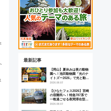
非
最新記事
か
【岡山】夏休みは夜の動物
園へ！池田動物園「光のナ
イトズー2026」で光と動物
ス
が彩る特別な夜
2026.08.07
【ひなたフェス2026】宮崎
の宿難民へ！特急787系で
一晩過ごせる夜間滞在型イ
ベント「スワローおひさ
2026.08.07
ま」が救世主に？