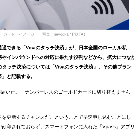
ド＝イメージ＝（写真：nevodka / PIXTA）
通過できる「Visaのタッチ決済」が、日本全国のローカル私
感やインバウンドへの対応に果たす役割などから、拡大につな
のタッチ決済については「Visaのタッチ決済」、その他ブラン
済」と記載する。
内が届いた。「ナンバーレスのゴールドカードに切り替えません
ドを更新するチャンスだ、ということで早速申し込むことにし
刻印されておらず、スマートフォンに入れた「Vpass」アプ