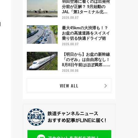
羽田空港に着くのは出発何
分前が正解？ 9月始動の
JAL「第1ターミナル北側
サテライト」は徒歩1キロ
2026.08.07
超え！ 知っておきたい変更
用
点まとめ
最大45kmの大渋滞も！？
お盆の高速道路をスイスイ
乗り切る快適ドライブ術
。
2026.08.07
【明日から】お盆の新幹線
「のぞみ」は自由席なし！
8月8日午前はほぼ満席…で
も数時間ズラせば空きが見
2026.08.06
つかることも 混雑避ける
「空席」探しのコツ
VIEW ALL