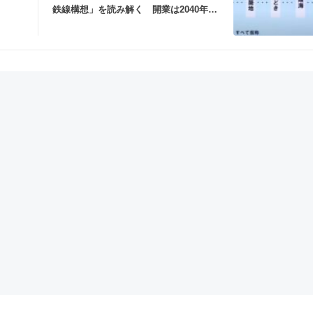
鉄線構想」を読み解く 開業は2040年
代？【コラム】