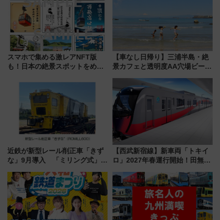
スマホで集める激レアNFT版
【車なし日帰り】三浦半島・絶
も！日本の絶景スポットをめぐ
景カフェと透明度AA穴場ビーチ
って集める「索道印(さくどうい
を巡る！ おトクな電車きっぷ活
ん)」企画がスタート
用してストレスフリー旅へ行こ
う！
近鉄が新型レール削正車「きず
【西武新宿線】新車両「トキイ
な」9月導入 「ミリング式」採
ロ」2027年春運行開始！田無・
用でメンテナンス作業を効率
新所沢にも停車 2028年春には
化！安全性や乗り心地の向上に
「第2弾」も
貢献するだけでなく、全線区で
活躍するための仕組みも