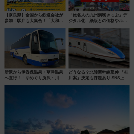
【奈良県】全国から鉄道会社が
「旅名人の九州満喫きっぷ」デ
参加！駅弁も大集合！「大和鉄
ジタル化 紙版との価格やルー
道まつり2026」が8月8日・9日
ルの違いを解説
に開催決定
所沢から伊香保温泉・草津温泉
どうなる？北陸新幹線延伸 「桂
へ直行！「ゆめぐり所沢・川越
川案」決定も課題あり SNS上の
号」で群馬の温泉旅をもっと気
声は
軽に 運行ダイヤ・運賃を解説