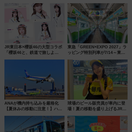
JR東日本×櫻坂46の大型コラボ
東急「GREEN×EXPO 2027」ラ
「櫻坂46と、鉄道で旅しよ
ッピング特別列車が7/14～東
う。」が7月20日より始動！新
横・田園都市・目黒線でデビュ
潟・長野・庄内へ
ー！ 注目の編成やデザインまと
め
ANAが機内持ち込みを厳格化
球場のビール販売員が車内に登
【夏休みの移動に注意！】ハン
場！夏の移動を盛り上げるJR九
ドバッグやPCケースも対象の
州「ビール新幹線」7月31日・8
「身の回り品」新サイズ制限
月7日限定 ソフトバンクホーク
(40×30×20cm)おさらい
スとコラボ