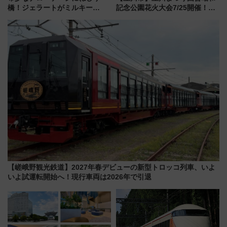
橋！ジェラートがミルキー
記念公園花火大会7/25開催！
米！？「新・鉄道ひとり旅」
5000発の花火が夜を彩る 今年は
278回目の舞台は「三岐鉄道北
混雑に要注意、その理由は
勢線」
【嵯峨野観光鉄道】2027年春デビューの新型トロッコ列車、いよ
いよ試運転開始へ！現行車両は2026年で引退