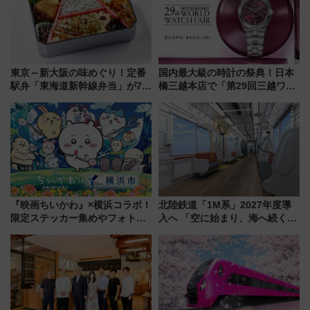
東京～新大阪の味めぐり！定番
国内最大級の時計の祭典！日本
駅弁「東海道新幹線弁当」が7月
橋三越本店で「第29回三越ワー
21日にリニューアル発売
ルドウォッチフェア」開幕
【2026年8月5日～25日】
『映画ちいかわ』×横浜コラボ！
北陸鉄道「1M系」2027年度導
限定ステッカー集めやフォトス
入へ 「空に始まり、海へ続く」
ポット、特別花火でみなとみら
白山比咩神社をモチーフにした
いを満喫しよう（花火鑑賞会応
神秘的なデザイン
募は7/12まで！）