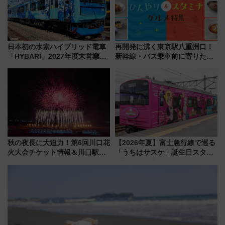
日本初の水素ハイブリッド電車
再開発に沸く東京駅八重洲口！
「HYBARI」2027年度末営業運
新幹線・バス乗車前に寄りたい
転へ 鉄道・発電・まちづくり
「ヤエチカ」2026年夏の「ひん
で水素利活用が加速
やり＆スタミナグルメ」6選【新
店舗も！】
秋の夜長に大迫力！第6回川口花
【2026年夏】富士急行線で巡る
火大会チケット情報＆川口駅か
「うちはサスケ」誕生日スタン
らのアクセスガイド
プラリー！富士急ハイランド限
定グルメ＆グッズ徹底ガイド