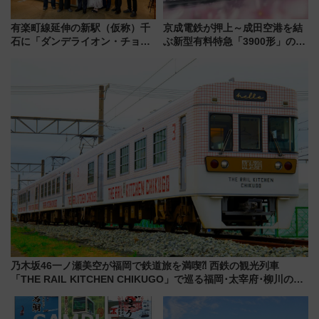
有楽町線延伸の新駅（仮称）千
京成電鉄が押上～成田空港を結
石に「ダンデライオン・チョコ
ぶ新型有料特急「3900形」のコ
レート」が出店！ 東京メトロが
ンセプト・デザイン公開 愛称
1億円出資で挑む新時代のまちづ
募集も実施
くりとは？
乃木坂46一ノ瀬美空が福岡で鉄道旅を満喫⁈ 西鉄の観光列車
「THE RAIL KITCHEN CHIKUGO」で巡る福岡･太宰府･柳川の
旅！YouTubeが公開に