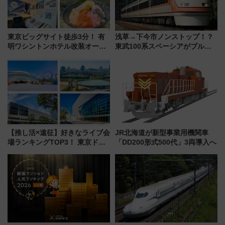
東京ビッグサイト徒歩3分！ 有
浅草→下今市ノンストップ！？
明ワシントンホテル改装オープ
東武100系スペーシアがブルー
ン直前「ゆりかもめ運転台付き
リボン賞35周年記念で「デビュ
客室」や海鮮丼が人気の朝食ビ
ー当時の停車駅」を再現 運転
ュッフェを現地レポ
時刻や特急券の買い方を紹介
【推し活×遠征】好きなライブ会
JR北海道が新型事業用機関車
場ランキングTOP3！ 東京ドー
「DD200形式500代」3両導入へ
ムや大阪城ホールが選ばれる理
由と交通アクセス術、ライブ会
場に何を求める？