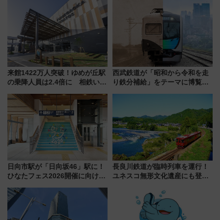
宿泊料金・アクセスは？（2026
注目観光列車まとめ きっぷの取
年7月23日開業）
り方は？
来館1422万人突破！ゆめが丘駅
西武鉄道が「昭和から令和を走
の乗降人員は2.4倍に 相鉄いず
り鉄分補給」をテーマに博覧会
み野線「ゆめが丘ソラトス」2周
を実施！くすのきホールで8月
年祭にそうにゃん＆DB.スター
14日から 新車両「トキイロ」体
マンが登場
験ブースも アクセスや申込方法
を解説
日向市駅が「日向坂46」駅に！
長良川鉄道が臨時列車を運行！
ひなたフェス2026開催に向けJR
ユネスコ無形文化遺産にも登録
九州が記念きっぷや臨時列車で
された「郡上おどり」楽しむ人
全力応援 夜行列車「ドリーム
に 乗車には予約が必要
おひさま号」も走る