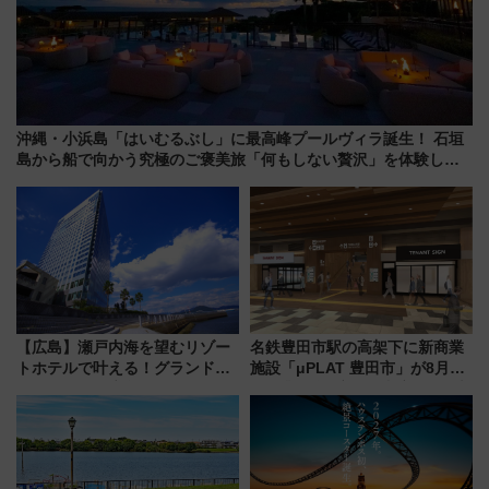
沖縄・小浜島「はいむるぶし」に最高峰プールヴィラ誕生！ 石垣
島から船で向かう究極のご褒美旅「何もしない贅沢」を体験して
みない？
【広島】瀬戸内海を望むリゾー
名鉄豊田市駅の高架下に新商業
トホテルで叶える！グランドプ
施設「μPLAT 豊田市」が8月26
リンスホテル広島のフォトウエ
日開業！全8店舗が出店し街の新
ディング＆カジュアルパーティ
たな玄関口へ
ープラン