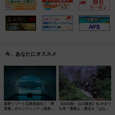
今、あなたにオススメ
星野リゾート広島初進出！「界
【2026秋・山口観光】SLやまぐ
宮島」のインフィニティ温泉と
ち号「貴婦人」復活＆「はなあ
古式サウナ「石風呂」を大解剖
かり」初走行区間も！山口DCの