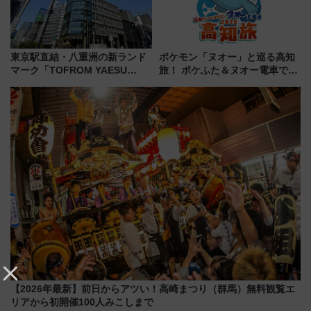
東京駅直結・八重洲の新ランド
ポケモン「ヌオー」と巡る高知
マーク「TOFROM YAESU
旅！ ポケふた＆ヌオー電車で楽
TOWER」9/10開業！ 雨に濡れ
しむ鉄道スタンプラリーで土佐
ないバスターミナル直結でスキ
路の絶景と絶品グルメを満喫！
マ時間が充実
（7月18日スタート）
【2026年最新】前日からアツい！高崎まつり（群馬）無料観覧エ
リアから初開催100人みこしまで