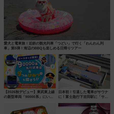
愛犬と電車旅！近鉄の観光列車「つどい」で行く「わんわん列
車」第5弾！海辺のBBQも楽しめる日帰りツアー
【2026秋デビュー】東武東上線
日本初！引退した電車がサウナ
の新型車両「90000系」にいち
に！富士急行下吉田駅に「サ電
早く乗れる！ 8/11開催の小学生
（SADEN）」2026年12月開
向け先行試乗会でキッズアンバ
業 行き交う電車の音や振動を
サダーになろう
感じながら「ととのう」新感覚