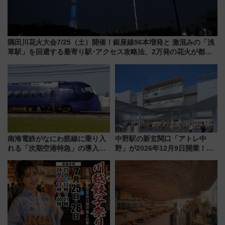
隅田川花火大会7/25（土）開催！銀座線96本増発と 激混みの「浅
草駅」を回避する最寄り駅･アクセス攻略法、2万発の花火が都心
の夜に！
南海電鉄がなにわ筋線に乗り入
中野駅の新玄関口「アトレ中
れる「次期空港特急」の導入を
野」が2026年12月9日開業！新
決定！ピニンファリーナによる
改札直結で屋上BBQも楽しめる
日本初の鉄道デザイン
注目スポット