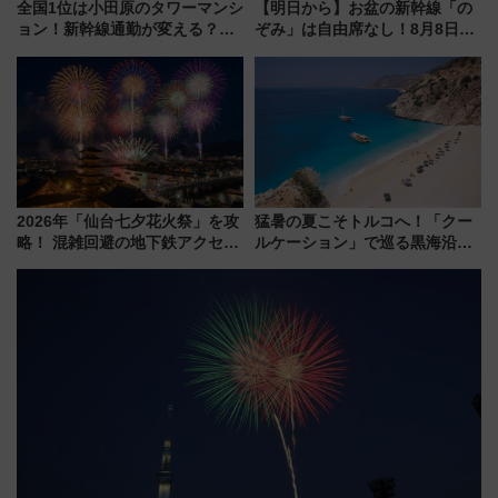
全国1位は小田原のタワーマンシ
【明日から】お盆の新幹線「の
ョン！新幹線通勤が変える？
ぞみ」は自由席なし！8月8日午
「住みたい街」の最新トレンド
前はほぼ満席…でも数時間ズラ
【新築マンション人気ランキン
せば空きが見つかることも 混
グ】
雑避ける「空席」探しのコツ
2026年「仙台七夕花火祭」を攻
猛暑の夏こそトルコへ！「クー
略！ 混雑回避の地下鉄アクセス
ルケーション」で巡る黒海沿岸
からまだ買える有料席情報、花
やエーゲ海の避暑リゾート 関
火前に楽しむ仙台観光ルートま
連検索数が前年比237％増、ナ
で解説！
ショジオも認める『2026年に訪
れるべき世界の旅先』