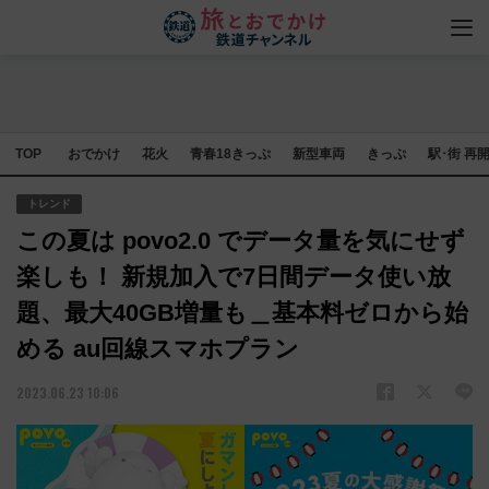
TOP
おでかけ
花火
青春18きっぷ
新型車両
きっぷ
駅･街 再
トレンド
この夏は povo2.0 でデータ量を気にせず
楽しも！ 新規加入で7日間データ使い放
題、最大40GB増量も＿基本料ゼロから始
める au回線スマホプラン
2023.06.23 10:06