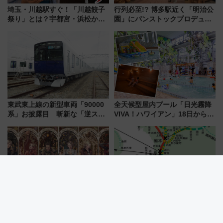
埼玉・川越駅すぐ！「川越餃子
行列必至!? 博多駅近く「明治公
祭り」とは？宇都宮・浜松から
園」にパンストックプロデュー
ご当地和牛まで全国の人気餃子
スの新業態『Land Bageri』8/7
を食べ比べ【7月25日・26日開
オープン 秋からはビストロ営業
催】
も！
東武東上線の新型車両「90000
全天候型屋内プール「日光霧降
系」お披露目 斬新な「逆スラ
VIVA！ハワイアン」18日から営
ント式」の先頭形状と明るく開
業開始 小さなお子様連れのフ
放的な車内空間に注目、デビュ
ァミリーから大人まで幅広い世
ーは9月
代が一日中楽しる夏のリゾート
を楽しんで
【USJ】R-15指定の極限恐怖！
令和8年熊本地震で九州新幹線も
新アトラクション「『バイオハ
レール破断など確認 現在の運
ザード レクイエム』 ザ・ダイ
転見合わせ状況と交通網への影