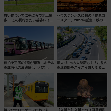
買い物ついでに手ぶらで水上散
ハウステンボスに初の「絶景コ
歩！ この夏行きたい越谷レイク
ースター」2027年誕生！秋の
タウンの新たな水辺の憩いエリ
「すんごいハロウィン」見どこ
ア「LAKESIDE PARK」（埼玉
ろも一挙紹介
県越谷市）
宿泊予定者の9割が悲鳴…ホテル
最大45kmの大渋滞も！？お盆の
高騰時代の最適解は「バス
高速道路をスイスイ乗り切る快
泊」!? WILLER最新調査で判明
適ドライブ術
した、推し活遠征や観光時のリ
アルな懐事情
希少なナローゲージにねじり
【立川市】立川まつり国営昭和