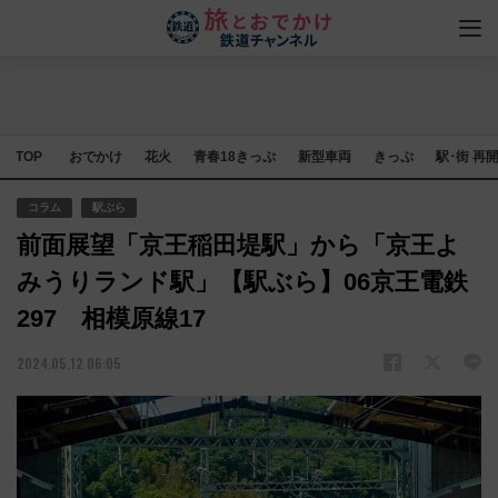
TOP
おでかけ
花火
青春18きっぷ
新型車両
きっぷ
駅･街 再
コラム
駅ぶら
前面展望「京王稲田堤駅」から「京王よ
みうりランド駅」【駅ぶら】06京王電鉄
297 相模原線17
2024.05.12 06:05