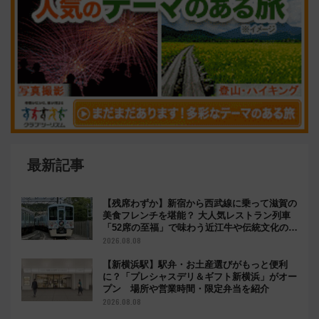
最新記事
【残席わずか】新宿から西武線に乗って滋賀の
美食フレンチを堪能？ 大人気レストラン列車
「52席の至福」で味わう近江牛や伝統文化の特
別コラボ
2026.08.08
【新横浜駅】駅弁・お土産選びがもっと便利
に？「プレシャスデリ＆ギフト新横浜」がオー
プン 場所や営業時間・限定弁当を紹介
2026.08.08