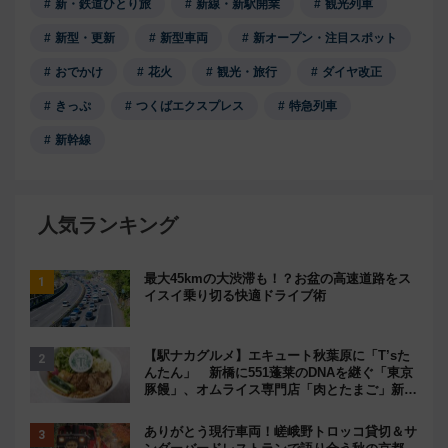
新・鉄道ひとり旅
新線・新駅開業
観光列車
新型・更新
新型車両
新オープン・注目スポット
おでかけ
花火
観光・旅行
ダイヤ改正
きっぷ
つくばエクスプレス
特急列車
新幹線
人気ランキング
最大45kmの大渋滞も！？お盆の高速道路をス
イスイ乗り切る快適ドライブ術
【駅ナカグルメ】エキュート秋葉原に「T’sた
んたん」 新橋に551蓬莱のDNAを継ぐ「東京
豚饅」、オムライス専門店「肉とたまご」新グ
ルメ続々登場！【2026年8月】
ありがとう現行車両！嵯峨野トロッコ貸切＆サ