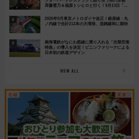
ンダーバードレストランで語り合う秋の京都
斉藤雪乃＆福原トシヒロと行く！9月13日「京
都の鉄道満喫ツアー」開催
2026年9月東京メトロダイヤ改正！銀座線・丸
ノ内線で合計212本の大増発、混雑緩和に期待
南海電鉄がなにわ筋線に乗り入れる「次期空港
特急」の導入を決定！ピニンファリーナによる
日本初の鉄道デザイン
VIEW ALL