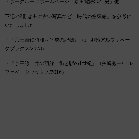
・京王グループホームページ「京王電鉄50年史」他
下記の2冊は主に古い写真など「時代の空気感」を参考に
いたしました
・『京王電鉄昭和～平成の記録』（辻良樹/アルファベー
タブックス/2023）
・『京王線 井の頭線 街と駅の1世紀』（矢嶋秀一/アル
ファベータブックス/2016）