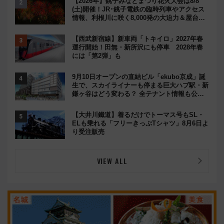
【2026年】銚子みなとまつり花火大会は8/8
(土)開催！JR･銚子電鉄の臨時列車やアクセス
情報、利根川に咲く8,000発の大迫力＆屋台を
満喫
【西武新宿線】新車両「トキイロ」2027年春
運行開始！田無・新所沢にも停車 2028年春
には「第2弾」も
9月10日オープンの直結ビル「ekubo京成」誕
生で、スカイライナーも停まる巨大ハブ駅・新
鎌ヶ谷はどう変わる？ 全テナント情報も公
開！
【大井川鐵道】着るだけでトーマス号もSL・
ELも乗れる「フリーきっぷTシャツ」8月6日よ
り受注販売
VIEW ALL