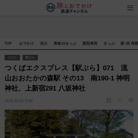
TOP
おでかけ
花火
青春18きっぷ
新型車両
きっぷ
駅･街 再
コラム
駅ぶら
つくばエクスプレス【駅ぶら】071 流
山おおたかの森駅 その13 南190-1 神明
神社、上新宿291 八坂神社
2026.06.03 11:06