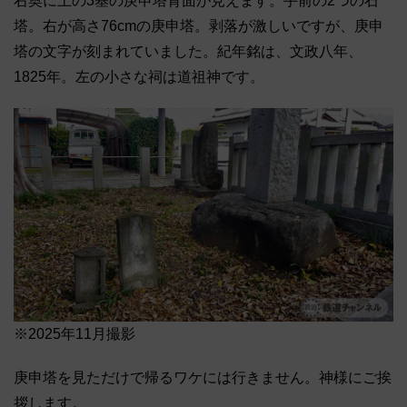
右奥に上の3基の庚申塔背面が見えます。手前の2つの石
塔。右が高さ76cmの庚申塔。剥落が激しいですが、庚申
塔の文字が刻まれていました。紀年銘は、文政八年、
1825年。左の小さな祠は道祖神です。
※2025年11月撮影
庚申塔を見ただけで帰るワケには行きません。神様にご挨
拶します。