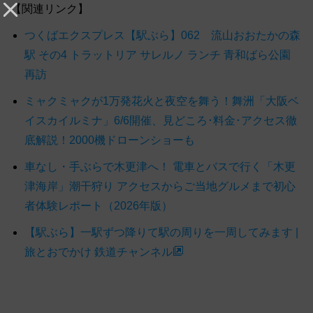
【関連リンク】
つくばエクスプレス【駅ぶら】062 流山おおたかの森
駅 その4 トラットリア サレルノ ランチ 青和ばら公園
再訪
ミャクミャクが1万発花火と夜空を舞う！舞洲「大阪ベ
イスカイルミナ」6/6開催、見どころ･料金･アクセス徹
底解説！2000機ドローンショーも
車なし・手ぶらで木更津へ！ 電車とバスで行く「木更
津海岸」潮干狩り アクセスからご当地グルメまで初心
者体験レポート（2026年版）
【駅ぶら】一駅ずつ降りて駅の周りを一周してみます |
旅とおでかけ 鉄道チャンネル