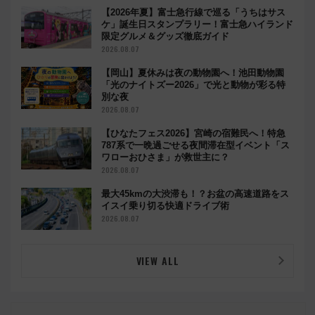
【2026年夏】富士急行線で巡る「うちはサス
ケ」誕生日スタンプラリー！富士急ハイランド
限定グルメ＆グッズ徹底ガイド
2026.08.07
【岡山】夏休みは夜の動物園へ！池田動物園
「光のナイトズー2026」で光と動物が彩る特
別な夜
2026.08.07
【ひなたフェス2026】宮崎の宿難民へ！特急
787系で一晩過ごせる夜間滞在型イベント「ス
ワローおひさま」が救世主に？
2026.08.07
最大45kmの大渋滞も！？お盆の高速道路をス
イスイ乗り切る快適ドライブ術
2026.08.07
VIEW ALL