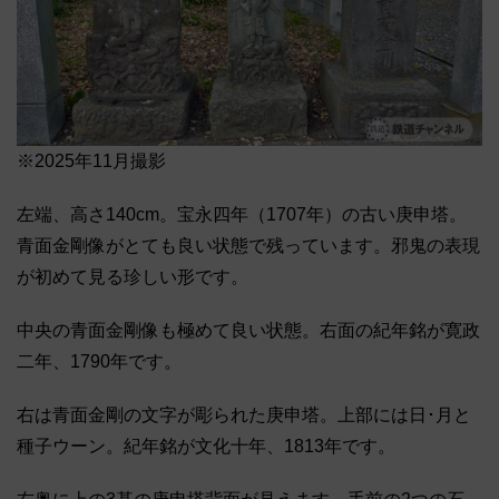
※2025年11月撮影
左端、高さ140cm。宝永四年（1707年）の古い庚申塔。
青面金剛像がとても良い状態で残っています。邪鬼の表現
が初めて見る珍しい形です。
中央の青面金剛像も極めて良い状態。右面の紀年銘が寛政
二年、1790年です。
右は青面金剛の文字が彫られた庚申塔。上部には日･月と
種子ウーン。紀年銘が文化十年、1813年です。